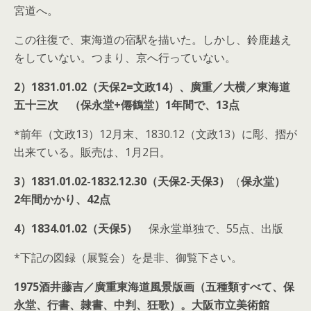
宮道へ。
この往復で、東海道の宿駅を描いた。しかし、鈴鹿越え
をしていない。つまり、京へ行っていない。
2）1831.01.02（天保2=文政14）、廣重／大横／東海道
五十三次 （保永堂+僊鶴堂）1年間で、13点
*前年（文政13）12月末、1830.12（文政13）に彫、摺が
出来ている。販売は、1月2日。
3）1831.01.02-1832.12.30（天保2-天保3）
（
保永堂）
2年間かかり、42点
4）1834.01.02（天保5）
保永堂単独で、55点、出版
*下記の図録（展覧会）を是非、御覧下さい。
1975酒井藤吉／廣重東海道風景版画（五種類すべて、保
永堂、行書、隷書、中判、狂歌）。大阪市立美術館