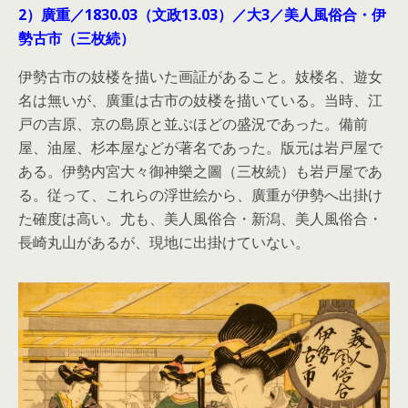
2）廣重／1830.03（文政13.03）／大3／美人風俗合・伊
勢古市（三枚続）
伊勢古市の妓楼を描いた画証があること。妓楼名、遊女
名は無いが、廣重は古市の妓楼を描いている。当時、江
戸の吉原、京の島原と並ぶほどの盛況であった。備前
屋、油屋、杉本屋などが著名であった。版元は岩戸屋で
ある。伊勢内宮大々御神樂之圖（三枚続）も岩戸屋であ
る。従って、これらの浮世絵から、廣重が伊勢へ出掛け
た確度は高い。尤も、美人風俗合・新潟、美人風俗合・
長崎丸山があるが、現地に出掛けていない。