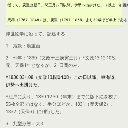
従って、廣重は翌日、閏三月八日以降、伊勢へ出掛けた。（以上、加藤好
馬琴（1767-1848）は、廣重（1797-1858）より30歳ほど年上であ
浮世絵学に沿って、記述する
1 落款：廣重画
2 刊年：1830（文政十三庚寅三月）*文政13.12.10改
元、天保1年となるが、21日間のみ。
*1830.03+.08（文政13.閏04.08）この日以降、東海道、
伊勢へ出掛けた。
*江戸に戻り、1830.12.30（年末）までに版下絵を校了。
55枚全部ではなく、半分ほどか。1831（翌天保2）、
1832（天保3）に刊行した。
3 判型形態：大3