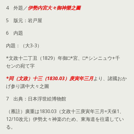
4 外題／
伊勢内宮大々御神樂之圖
5 版元：岩戸屋
6 内題
内題：（大3-3）
*文政十二丁丑（1829）年御□*宮、□*シンニュウ+千
センの宛て字
*同（文政）
十三（1830.03）庚寅年三月
より、諸國おか
げ参り講中大々之圖
7 出典：日本浮世絵博物館
（雁註）廣重は1830.03（文政十三庚寅年三月=天保1、
12/10改元）伊勢太々神楽のため、東海道を往還してい
る。