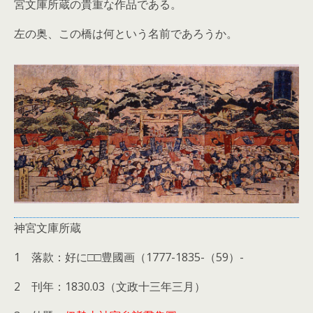
宮文庫所蔵の貴重な作品である。
左の奥、この橋は何という名前であろうか。
神宮文庫所蔵
1 落款：好に□□豊國画（1777-1835-（59）-
2 刊年：1830.03（文政十三年三月）