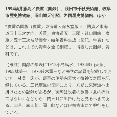
1994酒井雁高／廣重（図録）、秋田市千秋美術館、岐阜
市歴史博物館、岡山城天守閣、岩国歴史博物館、ほか
*廣重の図版（廣重／東海道＜保永堂版＞、國貞／東海
道五十三次之内、芳重／東海道五十三駅・鉢山圖繪、廣
重／五十三次名所圖會）編年資料集成（伝記、年表）な
どは、これまでの資料を全て網羅し、博捜した図録、資
料です。
（雁註）図録の年表に1912小島烏水、1934漆山天童、
1965林美一、1970鈴木重三など先学の諸賢を記載してお
いた。林美一氏が、廣重の伊勢内宮大々御神楽之図を記
録している。三代廣重の伝聞により、八朔に東海道へ出
掛けたとの記録があるが、実際は役者の旅姿（夏の衣服
ではない）などから、閏三月に出掛けたと見るべきであ
る。四月、幸四郎、團十郎などは伊勢古市にて興行をし
ている。