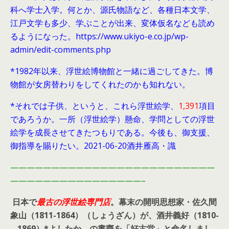
科へ学士入学。何とか、源氏物語など、各種日本文学、
江戸文学も多少、学ぶことが出来、変体仮名なども読め
るようになった。https://www.ukiyo-e.co.jp/wp-
admin/edit-comments.php
*1982年以来、浮世絵博物館と一緒に過ごしてきた。博
物館が女房替わりをしてくれたのかも知れない。
*それでは子供、というと、これら浮世絵学、
1,391
項目
であろうか。一所（浮世絵学）懸命、学問としての浮世
絵学を成長させてきたつもりである。今後も、御支援、
御指導を賜りたい。2021-06-20酒井雁高・識
—————————————————————————
————————————————–
日本で
最古の浮世絵専門店
。幕末の開明思想家・
佐久間
象山（1811-1864）（しょうざん）が、酒井義好（1810-
1869）*よしたか の書齋を「好古堂」と命名しまし