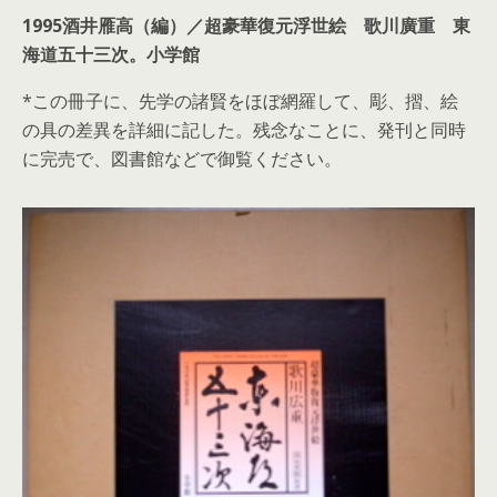
1995酒井雁高（編）／超豪華復元浮世絵 歌川廣重 東
海道五十三次。小学館
*この冊子に、先学の諸賢をほぼ網羅して、彫、摺、絵
の具の差異を詳細に記した。残念なことに、発刊と同時
に完売で、図書館などで御覧ください。