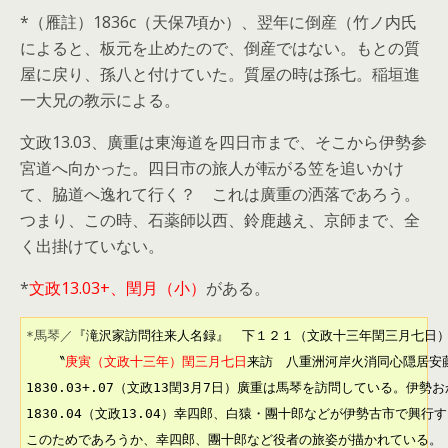
*（雁註）1836c（天保7頃か）、翌年に倒産（竹ノ内氏
によると、板元を止めたので、倒産ではない。もとの質
屋に戻り、孫八と付けていた。質屋の時は孫七。稲垣進
一大兄の教示による。
文政13.03、廣重は東海道を四日市まで、そこから伊勢参
宮道へ向かった。四日市の旅人が転がる笠を追いかけ
て、脇道へ逸れて行く？ これは廣重の洒落であろう。
つまり、この時、石薬師以西、鈴鹿越え、京師まで、全
く出掛けていない。
*
文政13.03+、閏月（小）
がある。
*馬琴／
『滝沢家訪問往来人名録』　下１２１（文政十三年閏三月七日）
　　〝
庚寅（文政十三年）閏三月七日
来訪　八重洲河岸火消同心隠居安
1830.03+.07（文政13閏3月7日）廣重は馬琴を訪問している。伊
1830.04（文政13.04）幸四郎、白猿・團十郎などが伊勢古市で興行
このためであろうか、幸四郎、團十郎など役者の旅姿が描かれている。
