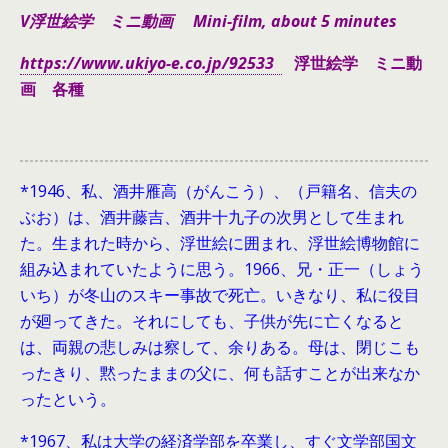
V浮世絵学 ミニ動画 Mini-film, about 5 minutes
https://www.ukiyo-e.co.jp/92533
浮世絵学 ミニ動
画 各種
*1946、
私、酒井雁高（がんこう）、（戸籍名、信夫の
ぶお）は、酒井藤吉、酒井十九子の次男として生まれ
た。生まれた時から、浮世絵に囲まれ、浮世絵博物館に
組み込まれていたように思う。1966、兄・正一（しょう
いち）が冬山のスキー事故で死亡。いきなり、私に役目
が廻ってきた。それにしても、子供が先に亡くなると
は、両親の悲しみは察して、余りある。母は、閉じこも
ったきり、黙ったままの父に、何も話すことが出来なか
ったという。
*1967、私は大学の経済学部を卒業し、すぐ文学部国文