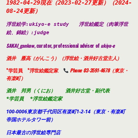
1982-04-29現在（2023-02-27更新）（2024-
08-24更新）
浮世絵学:ukiyo-e study
浮世絵鑑定（肉筆浮世
絵、錦絵）
:judge
SAKAI_gankow
, curator, professional adviser of
ukiyo-e
酒井 雁高（がんこう）（浮世絵・酒井好古堂主人）
*学芸員 *浮世絵鑑定家
Phone 03-3591-4678（東京・
有楽町）
酒井 邦男（くにお） 酒井好古堂・副代表
*学芸員 *浮世絵鑑定家
100-0006東京都千代田
区有楽町1-2-14（東京・有楽町
帝国ホテルタワー前）
日本最古の浮世絵専門店