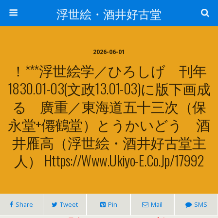
浮世絵・酒井好古堂
2026-06-01
！***浮世絵学／ひろしげ 刊年
1830.01-03(文政13.01-03)に版下画成
る 廣重／東海道五十三次（保
永堂+僊鶴堂）とうかいどう 酒
井雁高（浮世絵・酒井好古堂主
人） Https://www.ukiyo-E.co.jp/17992
Share
Tweet
Pin
Mail
SMS