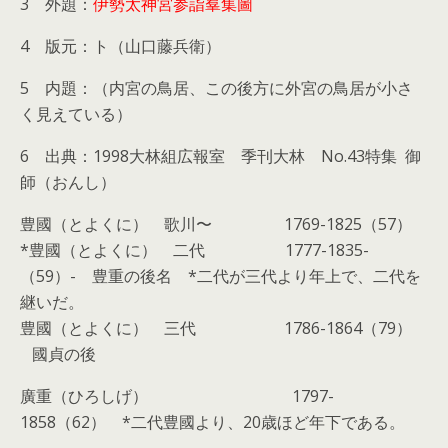
3 外題：
伊勢太神宮参詣羣集圖
4 版元：ト（山口藤兵衛）
5 内題：（内宮の鳥居、この後方に外宮の鳥居が小さ
く見えている）
6 出典：1998大林組広報室 季刊大林 No.43特集 御
師（おんし）
豊國（とよくに） 歌川〜 1769-1825（57）
*豊國（とよくに） 二代 1777-1835-
（59）- 豊重の後名 *二代が三代より年上で、二代を
継いだ。
豊國（とよくに） 三代 1786-1864（79）
國貞の後
廣重（ひろしげ） 1797-
1858（62） *二代豊國より、20歳ほど年下である。