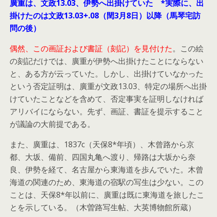
廣重は、文政13.03、伊勢へ出掛けていた *実際に、出
掛けたのは文政13.03+.08（閏3月8日）以降（馬琴宅訪
問の後）
偶然、この画証および書証（刻記）を見付けた
。この絵
の刻記だけでは、廣重が伊勢へ出掛けたことにならない
と、ある方が云っていた。しかし、出掛けていなかった
という否定証明は、廣重が文政13.03、特定の場所へ出掛
けていたことなどを含めて、否定事実を証明しなければ
アリバイにならない。先ず、画証、書証を提示すること
が議論の大前提である。
また、廣重は、1837c（天保8*年頃）、木曾路から京
都、大坂、備前、四国丸亀へ渡り、帰路は大坂から奈
良、伊勢を経て、名古屋から東海道を歩んでいた。木曾
海道の関連のため、東海道の宿駅の写生は少ない。この
ことは、天保8*年以前に、廣重は既に東海道を旅したこ
とを示している。（木曽路写生帖、大英博物館所蔵）