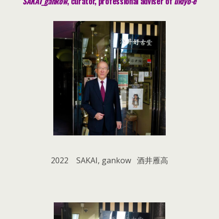
SAKAI_gankow
, curator, pr
ofessional adviser of
ukiyo-e
2022 SAKAI, gankow 酒井雁高