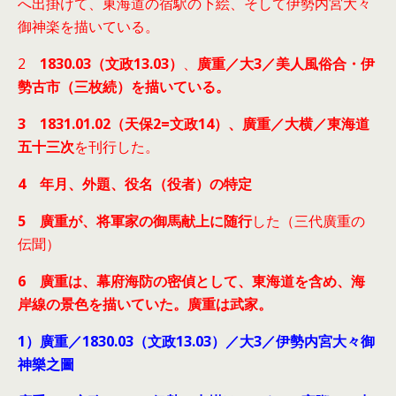
へ出掛けて、東海道の宿駅の下絵、そして伊勢内宮大々
御神楽を描いている。
2
1830.03（文政13.03）
、
廣重／大3／美人風俗合・伊
勢古市（三枚続）を描いている。
3 1831.01.02（天保2=文政14）、廣重／大横／東海道
五十三次
を刊行した。
4 年月、外題、役名（役者）の特定
5 廣重が、将軍家の御馬献上に随行
した（三代廣重の
伝聞）
6 廣重は、幕府海防の密偵として、東海道を含め、海
岸線の景色を描いていた。廣重は武家。
1）廣重／1830.03（文政13.03）／大3／伊勢内宮大々御
神樂之圖