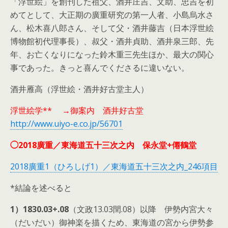
「浮世絵」を創刊した祖父、酒井庄吉、文助、忠吉を初
めてとして、大正期の廣重研究の第一人者、小島烏水さ
ん、松木喜八郎さん、そして父・酒井藤吉（日本浮世絵
博物館初代理事長）、叔父・酒井貞助、酒井泉三郎、先
年、お亡くなりになった鈴木重三先生ほか、最大の関心
事であった。きっと喜んでくださるに違いない。
酒井雁高（浮世絵・酒井好古堂主人）
浮世絵学** →御案内 酒井好古堂
http://www.uiyo-e.co.jp/56701
◯2018廣重／東海道五十三次之内 保永堂+僊鶴堂
2018廣重1（ひろしげ1）／東海道五十三次之内_246項目
*結論を述べると
1）1830.03+.08
（文政13.03閏.08）以降 伊勢内宮大々
（だいだい）御神楽を描くため、東海道の宮から伊勢参