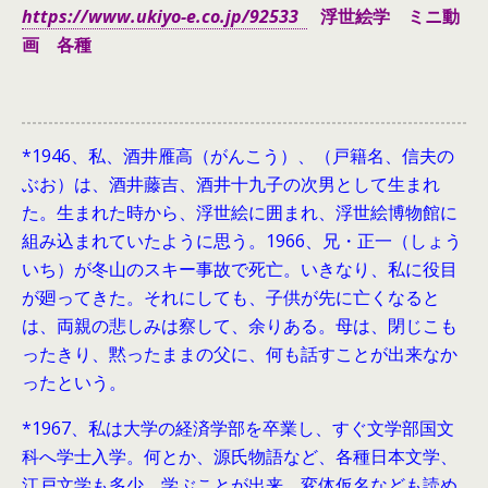
https://www.ukiyo-e.co.jp/92533
浮世絵学 ミニ動
画 各種
*1946、
私、酒井雁高（がんこう）、（戸籍名、信夫の
ぶお）は、酒井藤吉、酒井十九子の次男として生まれ
た。生まれた時から、浮世絵に囲まれ、浮世絵博物館に
組み込まれていたように思う。1966、兄・正一（しょう
いち）が冬山のスキー事故で死亡。いきなり、私に役目
が廻ってきた。それにしても、子供が先に亡くなると
は、両親の悲しみは察して、余りある。母は、閉じこも
ったきり、黙ったままの父に、何も話すことが出来なか
ったという。
*1967、私は大学の経済学部を卒業し、すぐ文学部国文
科へ学士入学。何とか、源氏物語など、各種日本文学、
江戸文学も多少、学ぶことが出来、変体仮名なども読め