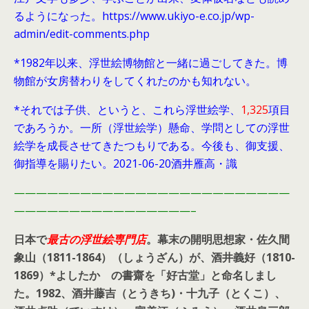
るようになった。https://www.ukiyo-e.co.jp/wp-
admin/edit-comments.php
*1982年以来、浮世絵博物館と一緒に過ごしてきた。博
物館が女房替わりをしてくれたのかも知れない。
*それでは子供、というと、これら浮世絵学、
1,325
項目
であろうか。一所（浮世絵学）懸命、学問としての浮世
絵学を成長させてきたつもりである。今後も、御支援、
御指導を賜りたい。2021-06-20酒井雁高・識
—————————————————————————
————————————————–
日本で
最古の浮世絵専門店
。幕末の開明思想家・
佐久間
象山（1811-1864）（しょうざん）が、酒井義好（1810-
1869）*よしたか の書齋を「好古堂」と命名しまし
た。
1982、酒井藤吉（とうきち)・十九子（とくこ）、