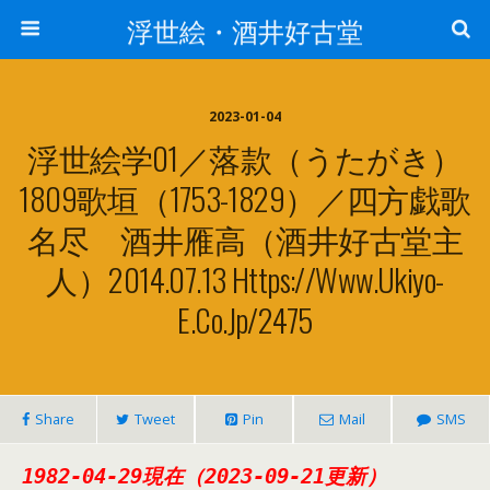
浮世絵・酒井好古堂
2023-01-04
浮世絵学01／落款（うたがき）
1809歌垣（1753-1829）／四方戯歌
名尽 酒井雁高（酒井好古堂主
人）2014.07.13 Https://www.ukiyo-
E.co.jp/2475
Share
Tweet
Pin
Mail
SMS
1982-04-29現在（2023-09-21更新）