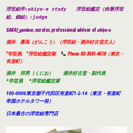
浮世絵学:ukiyo-e study
浮世絵鑑定（肉筆浮世
絵、錦絵）
:judge
SAKAI_gankow
, curator, professional adviser of
ukiyo-e
酒井 雁高（がんこう）（浮世絵・酒井好古堂主人）
*学芸員 *浮世絵鑑定家
Phone 03-3591-4678（東京・
有楽町）
酒井 邦男（くにお） 酒井好古堂・副代表
*学芸員 *浮世絵鑑定家
100-0006東京都千代田
区有楽町1-2-14（東京・有楽町
帝国ホテルタワー前）
日本最古の浮世絵専門店