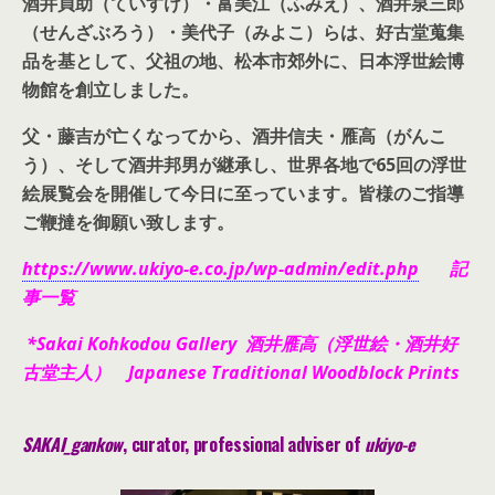
酒井貞助（ていすけ）・富美江（ふみえ）、酒井泉三郎
（せんざぶろう）・美代子（みよこ）らは、好古堂蒐集
品を基として、父祖の地、松本市郊外に、日本浮世絵博
物館を創立しました。
父・藤吉が亡くなってから、酒井信夫・雁高（がんこ
う）、そして酒井邦男が継承し、世界各地で65回の浮世
絵展覧会を開催して今日に至っています。皆様のご指導
ご鞭撻を御願い致します。
https://www.ukiyo-e.co.jp/wp-admin/edit.php
記
事一覧
*Sakai Kohkodou Gallery 酒井雁高（浮世絵・酒井好
古堂主人） Japanese Traditional Woodblock Prints
SAKAI_gankow
, curator, pr
ofessional adviser of
ukiyo-e