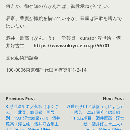
何方か、御存知の方があれば、御教示ねがいたい。
辰齋、豊廣が挿絵を描いているが、豊廣は狂歌を嗜んで
はいない。
酒井 雁高（がんこう） 学芸員 curator 浮世絵・酒
井好古堂
https://www.ukiyo-e.co.jp/56701
文化藝術懇話会
100-0006東京都千代田区有楽町1-2-14
Previous Post
Next Post
浮世絵学01／落款（ほくさ
浮世絵学01／落款（くによし）
ゐ）＿北齋／総目録 画号
國芳＿2021國芳／総目録
別 1981浮世絵聚花16 酒井
11,632項目 酒井雁高（浮世
雁高（浮世絵・酒井好古堂主
絵・酒井好古堂主人）
人） Https://www.ukiyo-
Https://www.ukiyo-