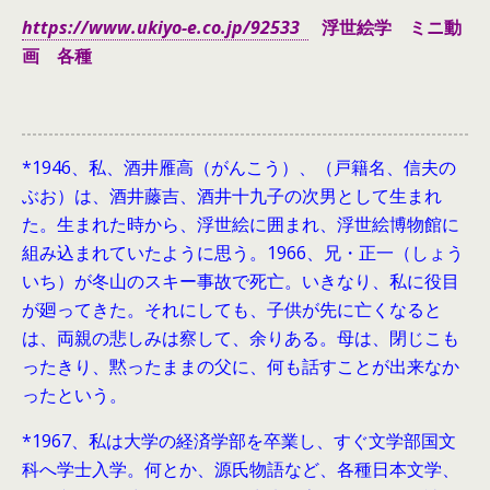
https://www.ukiyo-e.co.jp/92533
浮世絵学 ミニ動
画 各種
*1946、
私、酒井雁高（がんこう）、（戸籍名、信夫の
ぶお）は、酒井藤吉、酒井十九子の次男として生まれ
た。生まれた時から、浮世絵に囲まれ、浮世絵博物館に
組み込まれていたように思う。1966、兄・正一（しょう
いち）が冬山のスキー事故で死亡。いきなり、私に役目
が廻ってきた。それにしても、子供が先に亡くなると
は、両親の悲しみは察して、余りある。母は、閉じこも
ったきり、黙ったままの父に、何も話すことが出来なか
ったという。
*1967、私は大学の経済学部を卒業し、すぐ文学部国文
科へ学士入学。何とか、源氏物語など、各種日本文学、