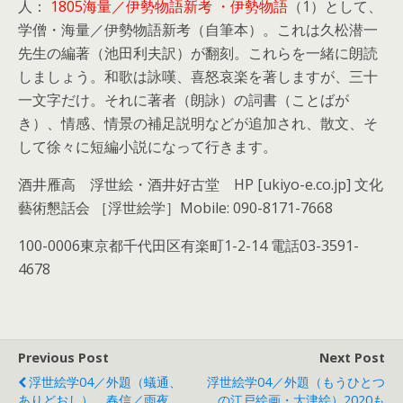
人：
1805海量／伊勢物語新考 ・伊勢物語
（1）として、
学僧・海量／伊勢物語新考（自筆本）。これは久松潜一
先生の編著（池田利夫訳）が翻刻。これらを一緒に朗読
しましょう。和歌は詠嘆、喜怒哀楽を著しますが、三十
一文字だけ。それに著者（朗詠）の詞書（ことばが
き）、情感、情景の補足説明などが追加され、散文、そ
して徐々に短編小説になって行きます。
酒井雁高 浮世絵・酒井好古堂 HP [ukiyo-e.co.jp] 文化
藝術懇話会 ［浮世絵学］Mobile: 090-8171-7668
100-0006東京都千代田区有楽町1-2-14 電話03-3591-
4678
Previous Post
Next Post
浮世絵学04／外題（蟻通、
浮世絵学04／外題（もうひとつ
ありどおし） 春信／雨夜、
の江戸絵画・大津絵）2020も