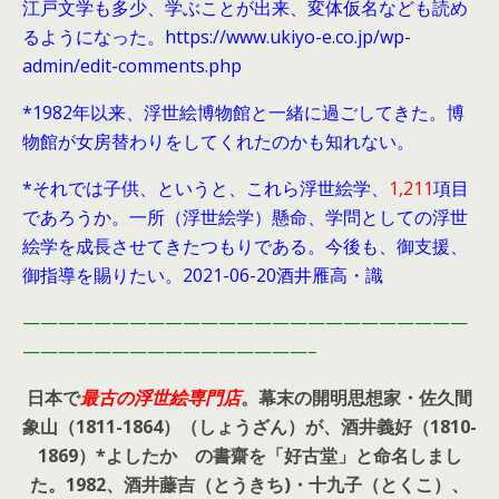
江戸文学も多少、学ぶことが出来、変体仮名なども読め
るようになった。https://www.ukiyo-e.co.jp/wp-
admin/edit-comments.php
*1982年以来、浮世絵博物館と一緒に過ごしてきた。博
物館が女房替わりをしてくれたのかも知れない。
*それでは子供、というと、これら浮世絵学、
1,211
項目
であろうか。一所（浮世絵学）懸命、学問としての浮世
絵学を成長させてきたつもりである。今後も、御支援、
御指導を賜りたい。2021-06-20酒井雁高・識
—————————————————————————
————————————————–
日本で
最古の浮世絵専門店
。幕末の開明思想家・
佐久間
象山（1811-1864）（しょうざん）が、酒井義好（1810-
1869）*よしたか の書齋を「好古堂」と命名しまし
た。
1982、酒井藤吉（とうきち)・十九子（とくこ）、