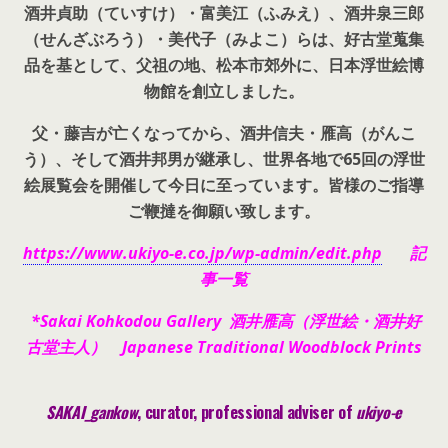
酒井貞助（ていすけ）・富美江（ふみえ）、酒井泉三郎
（せんざぶろう）・美代子（みよこ）らは、好古堂蒐集
品を基として、父祖の地、松本市郊外に、日本浮世絵博
物館を創立しました。
父・藤吉が亡くなってから、酒井信夫・雁高（がんこ
う）、そして酒井邦男が継承し、世界各地で65回の浮世
絵展覧会を開催して今日に至っています。皆様のご指導
ご鞭撻を御願い致します。
https://www.ukiyo-e.co.jp/wp-admin/edit.php
記
事一覧
*Sakai Kohkodou Gallery 酒井雁高（浮世絵・酒井好
古堂主人） Japanese Traditional Woodblock Prints
SAKAI_gankow
, curator, pr
ofessional adviser of
ukiyo-e