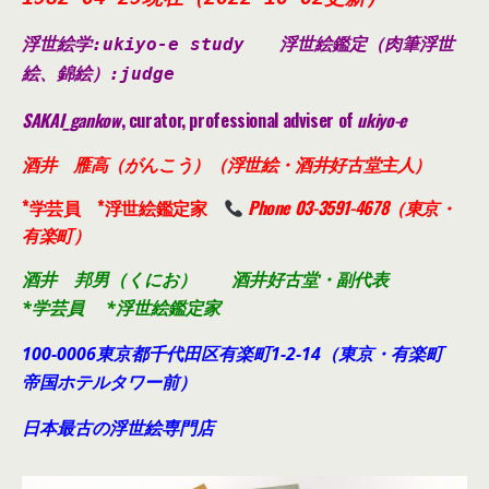
浮世絵学:ukiyo-e study
浮世絵鑑定（肉筆浮世
絵、錦絵）
:judge
SAKAI_gankow
, curator, professional adviser of
ukiyo-e
酒井 雁高（がんこう）（浮世絵・酒井好古堂主人）
*学芸員 *浮世絵鑑定家
Phone 03-3591-4678（東京・
有楽町）
酒井 邦男（くにお） 酒井好古堂・副代表
*学芸員 *浮世絵鑑定家
100-0006東京都千代田
区有楽町1-2-14（東京・有楽町
帝国ホテルタワー前）
日本最古の浮世絵専門店