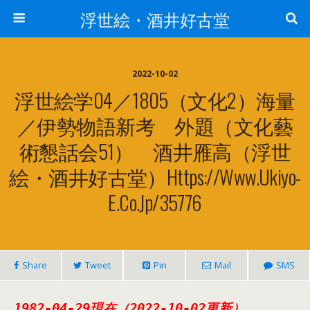
浮世絵・酒井好古堂
2022-10-02
浮世絵学04／1805（文化2）海量
／伊勢物語新考 外題（文化藝
術懇話会51） 酒井雁高（浮世
絵・酒井好古堂）https://www.ukiyo-
E.co.jp/35776
Share
Tweet
Pin
Mail
SMS
1982-04-29現在（2022-10-02更新）