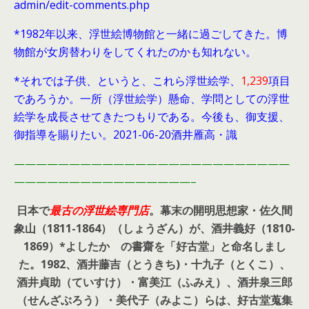
admin/edit-comments.php
*1982年以来、浮世絵博物館と一緒に過ごしてきた。博
物館が女房替わりをしてくれたのかも知れない。
*それでは子供、というと、これら浮世絵学、
1,239
項目
であろうか。一所（浮世絵学）懸命、学問としての浮世
絵学を成長させてきたつもりである。今後も、御支援、
御指導を賜りたい。2021-06-20酒井雁高・識
—————————————————————————
————————————————–
日本で
最古の浮世絵専門店
。幕末の開明思想家・
佐久間
象山（1811-1864）（しょうざん）が、酒井義好（1810-
1869）*よしたか の書齋を「好古堂」と命名しまし
た。
1982、酒井藤吉（とうきち)・十九子（とくこ）、
酒井貞助（ていすけ）・富美江（ふみえ）、酒井泉三郎
（せんざぶろう）・美代子（みよこ）らは、好古堂蒐集