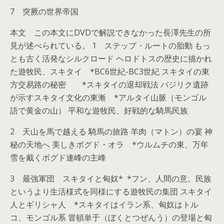
7 突厥の世界帝国
本文 この本文にDVDで解説できなかった長澤先生の所
見が述べられている。 1 ステップ・ルートの胎動 もっ
とも古く活発なシルクロード ヘロドトスの歴史に描かれ
た遊牧民、スキタイ *BC6世紀-BC3世紀 スキタイの東
方交易路の秘密 *スキタイの退却戦法 バジリク遺跡
が示すスキタイ文化の東漸 *アルタイ山脈（モンゴル
語で黄金の山） 平和な遊牧民、好戦的な騎馬民族
2 天山を馬で越える 騎馬の旅路 羊肉（マトン）の宴 神
秘の天地へ 美しきボグド・オラ *ウルムチの東、万年
雪を戴くボグド連峰の主峰
3 最強軍団 スキタイと匈奴* *フン、人間の意。民族
というより生活様式を同様にする遊牧民の集団 スキタイ
人とギリシャ人 *スキタイはイラン系、匈奴はトル
コ、モンゴル系 冒頓単于（ぼくとつぜんう）の登場と匈