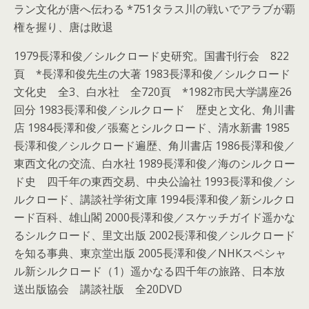
ラン文化が唐へ伝わる *751タラス川の戦いでアラブが覇
権を握り、唐は敗退
1979長澤和俊／シルクロード史研究。国書刊行会 822
頁 *長澤和俊先生の大著 1983長澤和俊／シルクロード
文化史 全3、白水社 全720頁 *1982市民大学講座26
回分 1983長澤和俊／シルクロード 歴史と文化、角川書
店 1984長澤和俊／張騫とシルクロード、清水新書 1985
長澤和俊／シルクロード遍歴、角川書店 1986長澤和俊／
東西文化の交流、白水社 1989長澤和俊／海のシルクロー
ド史 四千年の東西交易、中央公論社 1993長澤和俊／シ
ルクロード、講談社学術文庫 1994長澤和俊／新シルクロ
ード百科、雄山閣 2000長澤和俊／スケッチガイド遥かな
るシルクロード、里文出版 2002長澤和俊／シルクロード
を知る事典、東京堂出版 2005長澤和俊／NHKスペシャ
ル新シルクロード（1）遥かなる四千年の旅路、日本放
送出版協会 講談社版 全20DVD