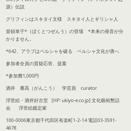
源）伝説
グリフィンはスキタイ文様 スキタイ人とギリシャ人
冒頓単于*（ぼくとつぜんう）の登場 *本来の発音が分
かりません。
*642、アラブはペルシャを破る ペルシャ文化が唐へ
参加者全員の質疑応答、提案
*参加費1,000円
酒井 雁高（がんこう） 学芸員 curator
浮世絵・酒井好古堂 [HP: ukiyo-e.co.jp] 文化藝術懇話
会 浮世絵鑑定家
100-0006東京都千代田区有楽町1-2-14 電話03-3591-
4678