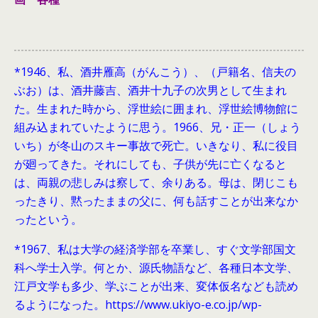
*1946、
私、酒井雁高（がんこう）、（戸籍名、信夫の
ぶお）は、酒井藤吉、酒井十九子の次男として生まれ
た。生まれた時から、浮世絵に囲まれ、浮世絵博物館に
組み込まれていたように思う。1966、兄・正一（しょう
いち）が冬山のスキー事故で死亡。いきなり、私に役目
が廻ってきた。それにしても、子供が先に亡くなると
は、両親の悲しみは察して、余りある。母は、閉じこも
ったきり、黙ったままの父に、何も話すことが出来なか
ったという。
*1967、私は大学の経済学部を卒業し、すぐ文学部国文
科へ学士入学。何とか、源氏物語など、各種日本文学、
江戸文学も多少、学ぶことが出来、変体仮名なども読め
るようになった。https://www.ukiyo-e.co.jp/wp-