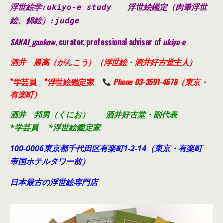
浮世絵学:ukiyo-e study
浮世絵鑑定（肉筆浮世
絵、錦絵）
:judge
SAKAI_gankow
, curator, professional adviser of
ukiyo-e
酒井 雁高（がんこう）（浮世絵・酒井好古堂主人）
*学芸員 *浮世絵鑑定家
Phone 03-3591-4678（東京・
有楽町）
酒井 邦男（くにお） 酒井好古堂・副代表
*学芸員 *浮世絵鑑定家
100-0006東京都千代田
区有楽町1-2-14（東京・有楽町
帝国ホテルタワー前）
日本最古の浮世絵専門店