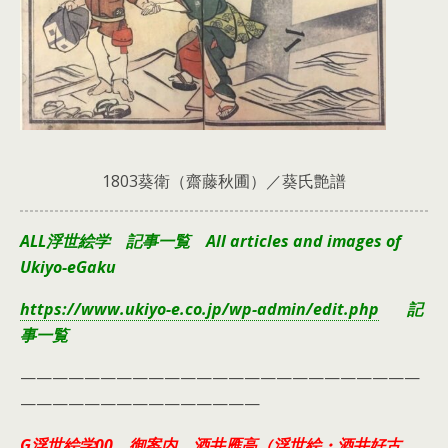
1803葵衛（齋藤秋圃）／葵氏艶譜
ALL浮世絵学 記事一覧 All articles and images of
Ukiyo-eGaku
https://www.ukiyo-e.co.jp/wp-admin/edit.php
記
事一覧
—————————————————————————
———————————————
G浮世絵学00 御案内 酒井雁高（浮世絵・酒井好古