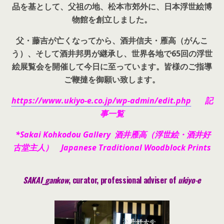
品を基として、父祖の地、松本市郊外に、日本浮世絵博
物館を創立しました。
父・藤吉が亡くなってから、酒井信夫・雁高（がんこ
う）、そして酒井邦男が継承し、世界各地で65回の浮世
絵展覧会を開催して今日に至っています。皆様のご指導
ご鞭撻を御願い致します。
https://www.ukiyo-e.co.jp/wp-admin/edit.php
記
事一覧
*Sakai Kohkodou Gallery 酒井雁高（浮世絵・酒井好
古堂主人） Japanese Traditional Woodblock Prints
SAKAI_gankow
, curator, pr
ofessional adviser of
ukiyo-e