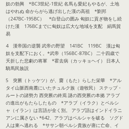
奴の勃興 *BC3世紀-1世紀 名馬も愛妃もやるが、土地
はやれぬ 命からがら逃げ出した漢の高祖 *劉邦
（247BC-195BC） *白登山の囲み 匈奴に貢ぎ物をし続
けた漢 176BCまでに匈奴は広大な地域を支配 絹馬貿
易
4 漢帝国の逆襲 武帝の野望 141BC 119BC 漢は匈
奴を支配下におく。*武帝（156BC-87BC） 二十四歳で
夭折した悲劇の将軍 *霍去病（カッキョヘイ） 日本人
騎馬民族説
5 突厥（トッケツ）が、齎（もた）らした栄華 *アル
タイ山脈西南麓にいたチュルク族（遊牧民） ステップ・
ルートの諸勢力 西突厥の終焉 謎の西突厥の本拠 アラブ
の進出がもたらしたもの *アラブ（イラク）とペルシ
ャ（イラン）は言語が全く別。 アラブ語はインドイラニ
アンに属さない *642、アラブはペルシャを破る ソグド
人は東へ逃れる *ササン朝ペルシ貴族が唐に亡命、イ