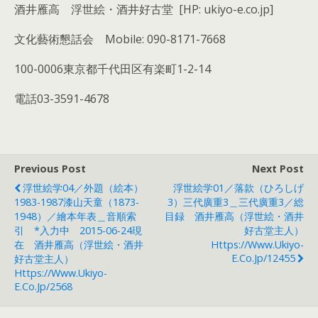
酒井雁高 浮世絵・酒井好古堂 [HP: ukiyo-e.co.jp]
文化藝術懇話会 Mobile: 090-8171-7668
100-0006東京都千代田区有楽町1-2-14
電話03-3591-4678
Previous Post
Next Post
浮世絵学04／外題（絵本）
浮世絵学01／落款（ひろしげ
1983-1987漆山天童（1873-
3）三代廣重3＿三代廣重3／総
1948）／繪本年表＿音順索
目録 酒井雁高（浮世絵・酒井
引 *入力中 2015-06-24現
好古堂主人）
在 酒井雁高（浮世絵・酒井
Https://www.ukiyo-
E.co.jp/12455
好古堂主人）
Https://www.ukiyo-
E.co.jp/2568