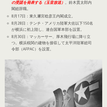
の受諾を発表する（玉音放送）
。鈴木貫太郎内
閣総辞職。
8月17日：東久邇宮稔彦王内閣成立。
8月28日：テンチ・アメリカ陸軍大佐以下150名
が横浜に初上陸し、連合国軍本部を設置。
8月30日：マッカーサー、厚木飛行場に降り立
つ。横浜税関の建物を接収して太平洋陸軍総司
令部（AFPAC）を設置。