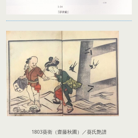
1803葵衛（齋藤秋圃）／葵氏艶譜