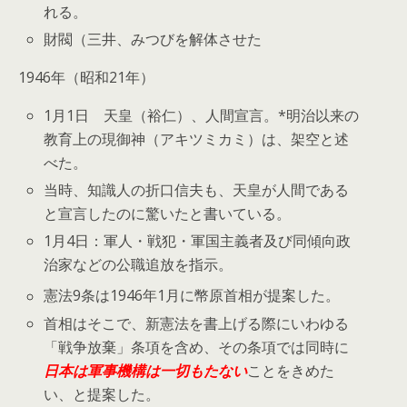
れる。
財閥（三井、みつびを解体させた
1946年（昭和21年）
1月1日 天皇（裕仁）、人間宣言。*明治以来の
教育上の現御神（アキツミカミ）は、架空と述
べた。
当時、知識人の折口信夫も、天皇が人間である
と宣言したのに驚いたと書いている。
1月4日：軍人・戦犯・軍国主義者及び同傾向政
治家などの公職追放を指示。
憲法9条は1946年1月に幣原首相が提案した
。
首相はそこで、新憲法を書上げる際にいわゆる
「戦争放棄」条項を含め、その条項では同時に
日本は軍事機構は一切もたない
ことをきめた
い、と提案した。