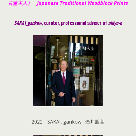
古堂主人） Japanese Traditional Woodblock Prints
SAKAI_gankow
, curator, pr
ofessional adviser of
ukiyo-e
2022 SAKAI, gankow 酒井雁高