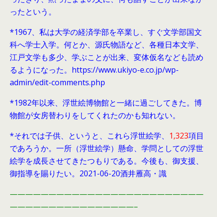
ったという。
*1967、私は大学の経済学部を卒業し、すぐ文学部国文
科へ学士入学。何とか、源氏物語など、各種日本文学、
江戸文学も多少、学ぶことが出来、変体仮名なども読め
るようになった。https://www.ukiyo-e.co.jp/wp-
admin/edit-comments.php
*1982年以来、浮世絵博物館と一緒に過ごしてきた。博
物館が女房替わりをしてくれたのかも知れない。
*それでは子供、というと、これら浮世絵学、
1,323
項目
であろうか。一所（浮世絵学）懸命、学問としての浮世
絵学を成長させてきたつもりである。今後も、御支援、
御指導を賜りたい。2021-06-20酒井雁高・識
—————————————————————————
————————————————–