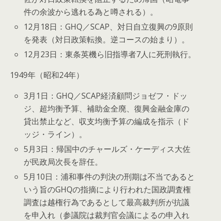
件の余波から逃れる為と噂される）。
12月18日：GHQ／SCAP、対日自立復興の9原則
を発表（対日政策転換。逆コースの始まり）。
12月23日：東条英機ら旧指導者7人に死刑執行。
1949年（昭和24年）
3月1日：GHQ／SCAP経済顧問ジョゼフ・ドッ
ジ、超均衡予算、補助金全廃、復興金融金庫の
貸出禁止など、収支均衡予算の編成を指示（ド
ッジ・ライン）。
5月3日：帰国中のチャールズ・ケーディス大佐
が民政局次長を辞任。
5月10日：浦和事件の判決の刑期は不当であると
いう旨のGHQの指摘により行われた国政調査権
調査は越権行為であるとして最高裁判所が抗議
を申入れ（参議院は裁判官会議によるの申入れ