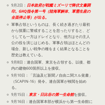
9月2日：
日本政府が戦艦ミズーリで降伏文書調
印。GHQ指令第一号（陸海軍解体、軍需生産の
全面停止等）が出る。
軍事占領というものは、長く続き過ぎたり最初
から慎重に警戒することを怠ったりすると、ど
うしても一方はドレイとなり、他方はその主人
公の役を演じはじめる。軍事占領はほとんどの
場合、新しい戦争の種をまく結果となることを
歴史は教えている。
9月8日：連合国軍、東京を占領する。以後、都
内の建物600箇所以上を接収。
9月10日：「言論及ビ新聞ノ自由ニ関スル覚書」
（SCAPIN-16）発令。連合国軍が検閲を始め
る。
9月15日：
東京・日比谷の第一生命館
を接収。
9月16日：連合国軍本部が横浜から第一生命館に