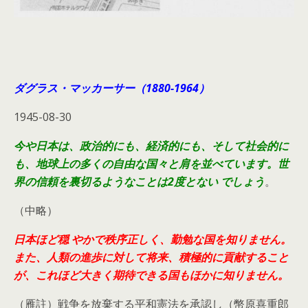
ダグラス・マッカーサー（1880-1964）
1945-08-30
今や日本は、政治的にも、経済的にも、そして社会的に
も、地球上の多くの自由な国々と肩を並べています。世
界の信頼を裏切るようなことは2度とない でしょう
。
（中略）
日本ほど穏 やかで秩序正しく、勤勉な国を知りません。
また、人類の進歩に対して将来、積極的に貢献すること
が、これほど大きく期待できる国もほかに知りません。
（雁註）戦争を放棄する平和憲法を承認し（幣原喜重郎