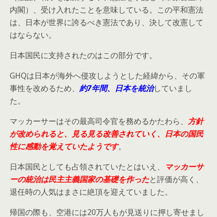
内閣）、受け入れたことを意味している。この平和憲法
は、日本が世界に誇るべき憲法であり、決して改憲して
はならない。
日本国民に支持されたのはこの部分です。
GHQは日本が海外へ侵攻しようとした経緯から、その軍
事性を改めるため、
約7年間、日本を統治
していまし
た。
マッカーサーはその最高司令官を務めるかたわら、
方針
が改められると、見る見る改善されていく、日本の国民
性に感動を覚えていたようです
。
日本国民としても占領されていたとはいえ、
マッカーサ
ーの統治は民主主義国家の基礎を作った
と評価が高く、
退任時の人気はまさに絶頂を迎えていました。
帰国の際も、空港には20万人もが見送りに押し寄せまし