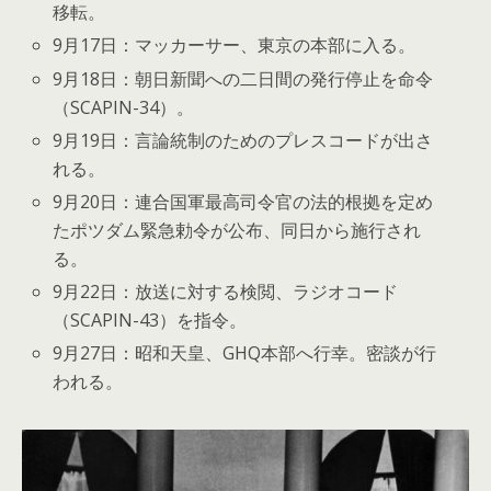
移転。
9月17日：マッカーサー、東京の本部に入る。
9月18日：朝日新聞への二日間の発行停止を命令
（SCAPIN-34）。
9月19日：言論統制のためのプレスコードが出さ
れる。
9月20日：連合国軍最高司令官の法的根拠を定め
たポツダム緊急勅令が公布、同日から施行され
る。
9月22日：放送に対する検閲、ラジオコード
（SCAPIN-43）を指令。
9月27日：昭和天皇、GHQ本部へ行幸。密談が行
われる。