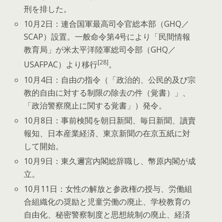
刑を排した。
10月2日：連合国軍最高司令官総本部（GHQ／
SCAP）設置。一般命令第4号により「民間情報
教育局」が米太平洋陸軍総司令部（GHQ／
[28]
USAFPAC）より移行
。
10月4日：自由の指令（「政治的、公民的及び宗
教的自由に対する制限の除去の件（覚書）」、
「政治警察廃止に関する覚書」）発令。
10月8日：事前検閲を朝日新聞、毎日新聞、讀賣
報知、日本産業経済、東京新聞の在京五紙に対
して開始。
10月9日：東久邇宮内閣総辞職し、幣原内閣が成
立。
10月11日：女性の解放と参政権の授与、労働組
合組織化の奨励と児童労働の廃止、学校教育の
自由化、秘密警察制度と思想統制の廃止、経済