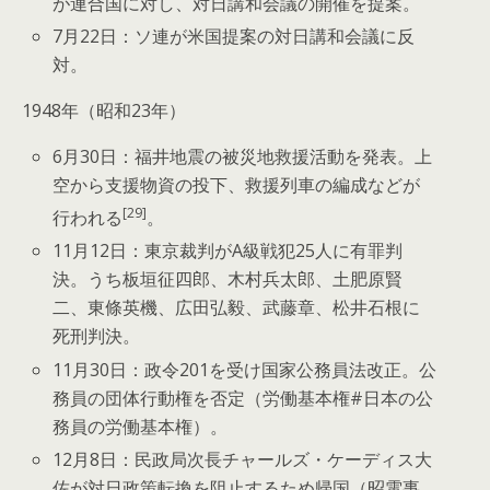
が連合国に対し、対日講和会議の開催を提案。
7月22日：ソ連が米国提案の対日講和会議に反
対。
1948年（昭和23年）
6月30日：福井地震の被災地救援活動を発表。上
空から支援物資の投下、救援列車の編成などが
[29]
行われる
。
11月12日：東京裁判がA級戦犯25人に有罪判
決。うち板垣征四郎、木村兵太郎、土肥原賢
二、東條英機、広田弘毅、武藤章、松井石根に
死刑判決。
11月30日：政令201を受け国家公務員法改正。公
務員の団体行動権を否定（労働基本権#日本の公
務員の労働基本権）。
12月8日：民政局次長チャールズ・ケーディス大
佐が対日政策転換を阻止するため帰国（昭電事