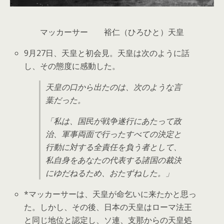
マッカーサー 裕仁（ひろひと）天皇
9月27日、天皇と初会見。天皇は次のように話
し、その態度に感動した。
天皇の口から出たのは、次のような言
葉だった。
「私は、国民が戦争遂行にあたって政
治、軍事両面で行ったすべての決定と
行動に対する全責任を負う者として、
私自身をあなたの代表する諸国の裁決
にゆだねるため、おたずねした。」
*マッカーサーは、天皇が命乞いに来たかと思っ
た。しかし、その後、日本の天皇はローマ法王
と同じ地位と認定し、ソ連、支那からの天皇処