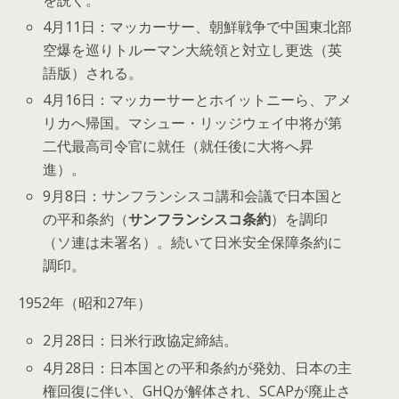
4月11日：マッカーサー、朝鮮戦争で中国東北部
空爆を巡りトルーマン大統領と対立し
更迭
（英
語版）
される。
4月16日：マッカーサーとホイットニーら、アメ
リカへ帰国。マシュー・リッジウェイ中将が第
二代最高司令官に就任（就任後に大将へ昇
進）。
9月8日：サンフランシスコ講和会議で日本国と
の平和条約（
サンフランシスコ条約
）を調印
（ソ連は未署名）。続いて日米安全保障条約に
調印。
1952年（昭和27年）
2月28日：日米行政協定締結。
4月28日：日本国との平和条約が発効、日本の主
権回復に伴い、GHQが解体され、SCAPが廃止さ