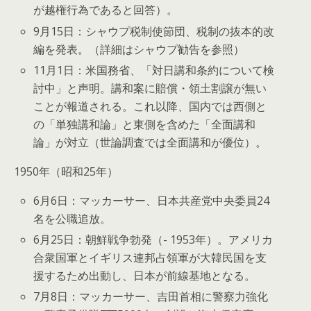
が越権行為であると回答）。
9月15日：シャウプ税制使節団、税制の抜本的改
編を発表。（詳細はシャウプ勧告を参照）
11月1日：米国務省、「対日講和条約について検
討中」と声明。講和案に賠償・領土割譲が無い
ことが報道される。これ以降、国内では西側と
の「単独講和論」と東側を含めた「全面講和
論」が対立（世論調査では全面講和が優位）。
1950年（昭和25年）
6月6日：マッカーサー、日本共産党中央委員24
名を公職追放。
6月25日：朝鮮戦争勃発（- 1953年）。アメリカ
合衆国軍とイギリス連邦占領軍が大韓民国を支
援するため出動し、日本が前線基地となる。
7月8日：マッカーサー、吉田首相に警察力強化