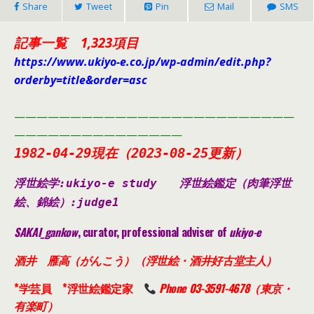
Share
Tweet
Pin
Mail
SMS
記事一覧 1,323項目
https://www.ukiyo-e.co.jp/wp-admin/edit.php?
orderby=title&order=asc
—————————————————————————
———————————————
1982-04-29現在（2023-08-25更新）
浮世絵学:ukiyo-e study
浮世絵鑑定（肉筆浮世
絵、錦絵）
:judge1
SAKAI_gankow
, curator, professional adviser of
ukiyo-e
酒井 雁高（がんこう）（浮世絵・酒井好古堂主人）
*学芸員 *浮世絵鑑定家
Phone 03-3591-4678（東京・
有楽町）