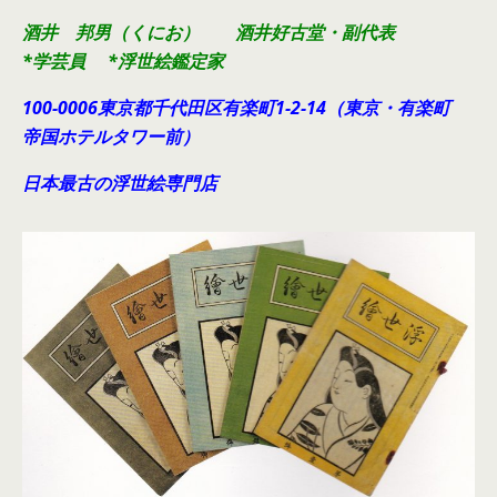
酒井 邦男（くにお） 酒井好古堂・副代表
*学芸員 *浮世絵鑑定家
100-0006東京都千代田
区有楽町1-2-14（東京・有楽町
帝国ホテルタワー前）
日本最古の浮世絵専門店