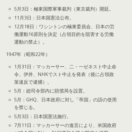
5月3日：極東国際軍事裁判（東京裁判）開廷。
11月3日：日本国憲法公布。
12月18日：ワシントンの極東委員会、日本の労
働運動16原則を決定（占領目的を阻害する労働
運動の禁止）。
1947年（昭和22年）
1月31日：マッカーサー、二・一ゼネスト中止命
令。伊井、NHKでスト中止を発表（後に占領政
策違反で逮捕）。
5月：総司令部内に賠償局を設置。
5月：GHQ、日本政府に対し「帝国」の語の使用
を禁じる。
5月3日：日本国憲法施行。
7月11日：マッカーサーの進言により、米国政府