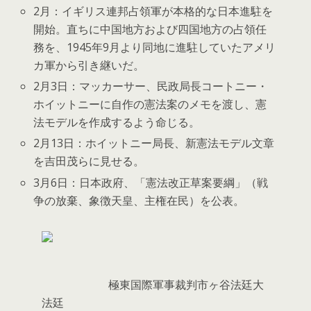
2月：イギリス連邦占領軍が本格的な日本進駐を
開始。直ちに中国地方および四国地方の占領任
務を、1945年9月より同地に進駐していたアメリ
カ軍から引き継いだ。
2月3日：マッカーサー、民政局長コートニー・
ホイットニーに自作の憲法案のメモを渡し、憲
法モデルを作成するよう命じる。
2月13日：ホイットニー局長、新憲法モデル文章
を吉田茂らに見せる。
3月6日：日本政府、「憲法改正草案要綱」（戦
争の放棄、象徴天皇、主権在民）を公表。
極東国際軍事裁判市ヶ谷法廷大
法廷