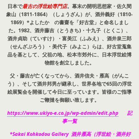
日本で
最古の浮世絵専門店
。幕末の開明思想家・
佐久間
象山（1811-1864）（しょうざん）が、酒井義好（1810-
1869）*よしたか の書齋を「好古堂」と命名しまし
た。
1982、酒井藤吉（とうきち)・十九子（とくこ）、
酒井貞助（ていすけ）・富美江（ふみえ）、酒井泉三郎
（せんざぶろう）・美代子（みよこ）らは、好古堂蒐集
品を基として、父祖の地、松本市郊外に、日本浮世絵博
物館を創立しました。
父・藤吉が亡くなってから、酒井信夫・雁高（がんこ
う）、そして酒井邦男が継承し、世界各地で65回の浮世
絵展覧会を開催して今日に至っています。皆様のご指導
ご鞭撻を御願い致します。
https://www.ukiyo-e.co.jp/wp-admin/edit.php
記
事一覧
*Sakai Kohkodou Gallery 酒井雁高（浮世絵・酒井好