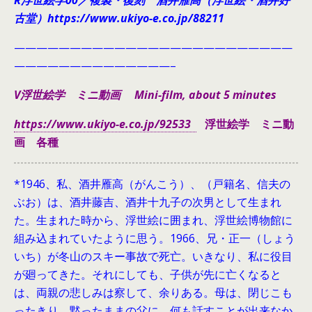
R浮世絵学00／複製・復刻 酒井雁高（浮世絵・酒井好
古堂）https://www.ukiyo-e.co.jp/88211
—————————————————————————
——————————————–
V浮世絵学 ミニ動画 Mini-film, about 5 minutes
https://www.ukiyo-e.co.jp/92533
浮世絵学 ミニ動
画 各種
*1946、
私、酒井雁高（がんこう）、（戸籍名、信夫の
ぶお）は、酒井藤吉、酒井十九子の次男として生まれ
た。生まれた時から、浮世絵に囲まれ、浮世絵博物館に
組み込まれていたように思う。1966、兄・正一（しょう
いち）が冬山のスキー事故で死亡。いきなり、私に役目
が廻ってきた。それにしても、子供が先に亡くなると
は、両親の悲しみは察して、余りある。母は、閉じこも
ったきり、黙ったままの父に、何も話すことが出来なか