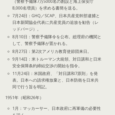
（警察予備隊7万5000名の創設と海上保安庁
8,000名増員）を求める書簡を送る。
7月24日：GHQ／SCAP、日本共産党幹部逮捕と
日本新聞協会代表に共産党員の追放を勧告（レ
ッドパージ）。
8月10日：警察予備隊令を公布。総理府の機関と
して、警察予備隊が置かれる。
8月27日：第2次アメリカ教育使節団来日。
9月14日：米トルーマン大統領、対日講和と日米
安全保障条約締結交渉の開始を指令。
11月24日：米国政府、「対日講和7原則」を発
表。日本への請求権放棄と、日本防衛を日米共
同で行う旨を明記。
1951年（昭和26年）
1月：マッカーサー、日本政府に再軍備の必要性
を説く。