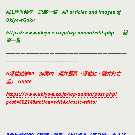
ALL浮世絵学 記事一覧 All articles and images of
Ukiyo-eGaku
https://www.ukiyo-e.co.jp/wp-admin/edit.php
記
事一覧
—————————————————————————
———————————————
G浮世絵学00 御案内 酒井雁高（浮世絵・酒井好古
堂） Guide
https://www.ukiyo-e.co.jp/wp-admin/post.php?
post=88214&action=edit&classic-editor
————————————————————————
———————————————–