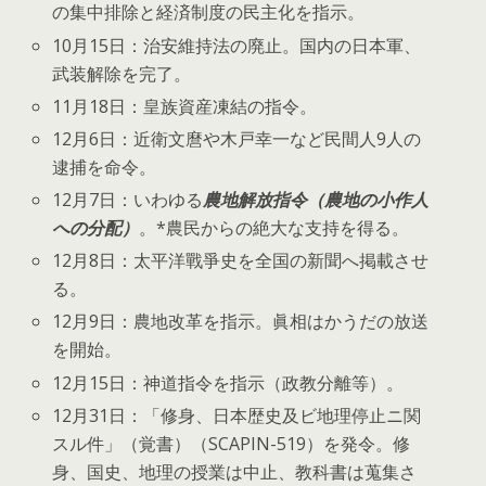
の集中排除と経済制度の民主化を指示。
10月15日：治安維持法の廃止。国内の日本軍、
武装解除を完了。
11月18日：皇族資産凍結の指令。
12月6日：近衛文麿や木戸幸一など民間人9人の
逮捕を命令。
12月7日：いわゆる
農地解放指令（農地の小作人
への分配）
。*農民からの絶大な支持を得る。
12月8日：太平洋戰爭史を全国の新聞へ掲載させ
る。
12月9日：農地改革を指示。眞相はかうだの放送
を開始。
12月15日：神道指令を指示（政教分離等）。
12月31日：「修身、日本歴史及ビ地理停止ニ関
スル件」（覚書）（SCAPIN-519）を発令。修
身、国史、地理の授業は中止、教科書は蒐集さ