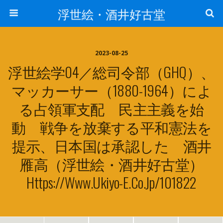
浮世絵・酒井好古堂
2023-08-25
浮世絵学04／総司令部（GHQ）、
マッカーサー（1880-1964）によ
る占領軍支配 民主主義を始
動 戦争を放棄する平和憲法を
提示、日本国は承認した 酒井
雁高（浮世絵・酒井好古堂）
Https://www.ukiyo-E.co.jp/101822