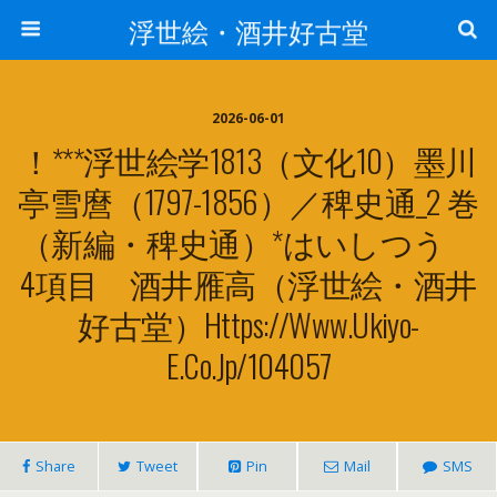
浮世絵・酒井好古堂
2026-06-01
！***浮世絵学1813（文化10）墨川
亭雪麿（1797-1856）／稗史通_2 巻
（新編・稗史通）*はいしつう
4項目 酒井雁高（浮世絵・酒井
好古堂）https://www.ukiyo-
E.co.jp/104057
Share
Tweet
Pin
Mail
SMS