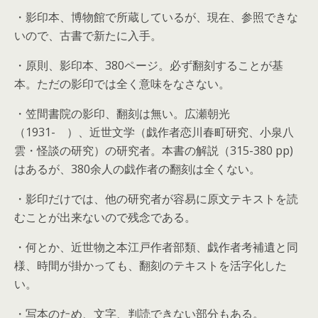
・影印本、博物館で所蔵しているが、現在、参照できな
いので、古書で新たに入手。
・原則、影印本、380ページ。必ず翻刻することが基
本。ただの影印では全く意味をなさない。
・笠間書院の影印、翻刻は無い。広瀬朝光
（1931- ）、近世文学（戯作者恋川春町研究、小泉八
雲・怪談の研究）の研究者。本書の解説（315-380 pp)
はあるが、380余人の戯作者の翻刻は全くない。
・影印だけでは、他の研究者が容易に原文テキストを読
むことが出来ないので残念である。
・何とか、近世物之本江戸作者部類、戯作者考補遺と同
様、時間が掛かっても、翻刻のテキストを活字化した
い。
・写本のため、文字、判読できない部分もある。