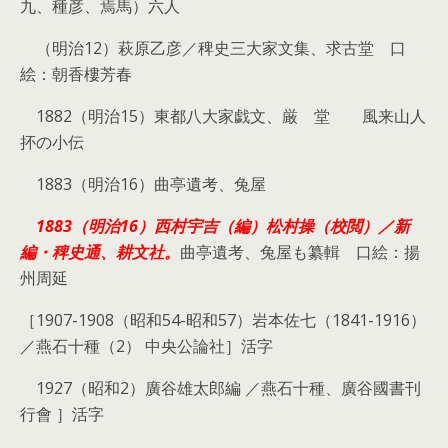
九、種彦、焉馬）六人
（明治12）萩原乙彦／稗史三大家文集、求古堂 口
絵：朝香樓芳春
1882（明治15）東都八大家戯文、厳ゝ堂 風来山人
抔の小伝
1883（明治16）曲亭遺考、兔屋
1883（明治16）西村宇吉（編）松村操（校閲）／新
編・稗史通、耕文社。
曲亭遺考、兔屋も纂輯 口絵：揚
州周延
［1907-1908（昭和54-昭和57）岩本佐七（1841-1916）
／
燕石十種（2） 中央公論社
］活字
1927（昭和2）廣谷雄太郎編 ／燕石十種、廣谷國書刊
行會 ］活字