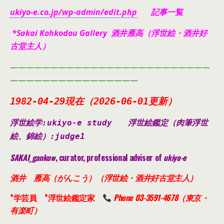
ukiyo-e.co.jp/wp-admin/edit.php
記事一覧
*Sakai Kohkodou Gallery 酒井雁高（浮世絵・酒井好
古堂主人）
—————————————————————————
————————————————
1982-04-29現在（2026-06-01
更新）
浮世絵学:ukiyo-e study
浮世絵鑑定（肉筆浮世
絵、錦絵）
:judge1
SAKAI_gankow
, curator, professional adviser of
ukiyo-e
酒井 雁高（がんこう）（浮世絵・酒井好古堂主人）
*学芸員 *浮世絵鑑定家
Phone 03-3591-4678（東京・
有楽町）