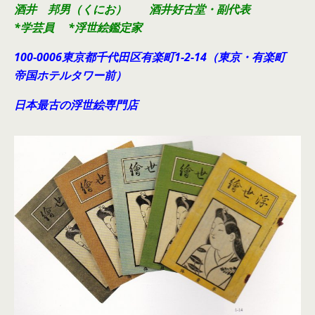
酒井 邦男（くにお） 酒井好古堂・副代表
*学芸員 *浮世絵鑑定家
100-0006東京都千代田
区有楽町1-2-14（東京・有楽町
帝国ホテルタワー前）
日本最古の浮世絵専門店