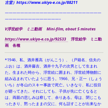
古堂）https://www.ukiyo-e.co.jp/88211
—————————————————————————
——————————————–
V浮世絵学 ミニ動画 Mini-film, about 5 minutes
https://www.ukiyo-e.co.jp/92533
浮世絵学 ミニ動
画 各種
*1946、
私、酒井雁高（がんこう）、（戸籍名、信夫の
ぶお）は、酒井藤吉、酒井十九子の次男として生まれ
た。生まれた時から、浮世絵に囲まれ、浮世絵博物館に
組み込まれていたように思う。1966、兄・正一（しょう
いち）が冬山のスキー事故で死亡。いきなり、私に役目
が廻ってきた。それにしても、子供が先に亡くなると
は、両親の悲しみは察して、余りある。母は、閉じこも
ったきり、黙ったままの父に、何も話すことが出来なか