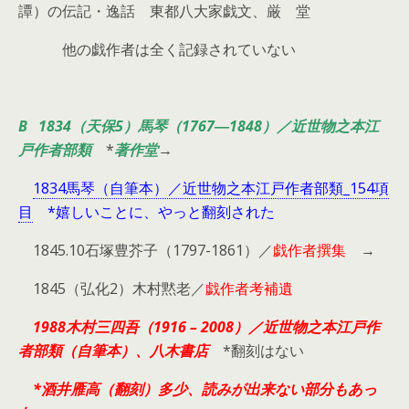
譚）の伝記・逸話 東都八大家戯文、厳ゝ堂
他の戯作者は全く記録されていない
B 1834（天保5）馬琴（1767―1848）／近世物之本江
戸作者部類
*
著作堂
→
1834馬琴（自筆本）／近世物之本江戸作者部類_154項
目
*嬉しいことに、やっと翻刻された
1845.10石塚豊芥子（1797-1861）／
戯作者撰集
→
1845（弘化2）木村黙老／
戯作者考補遺
1988木村三四吾（1916 – 2008）／近世物之本江戸作
者部類（自筆本）、八木書店
*翻刻はない
*酒井雁高（翻刻）多少、読みが出来ない部分もあっ