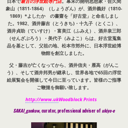
日本で
最古の浮世絵専門店
。幕末の開明思想家・
佐久間
象山（1811-1864）（しょうざん）が、酒井義好（1810-
1869）*よしたか の書齋を「好古堂」と命名しまし
た。
1982、酒井藤吉（とうきち)・十九子（とくこ）、
酒井貞助（ていすけ）・富美江（ふみえ）、酒井泉三郎
（せんざぶろう）・美代子（みよこ）らは、好古堂蒐集
品を基として、父祖の地、松本市郊外に、日本浮世絵博
物館を創立しました。
父・藤吉が亡くなってから、酒井信夫・雁高（がんこ
う）、そして酒井邦男が継承し、世界各地で65回の浮世
絵展覧会を開催して今日に至っています。皆様のご指導
ご鞭撻を御願い致します。
http://www.uk
Woodblock Prints
SAKAI_gankow
, curator, pr
ofessional adviser of
ukiyo-e