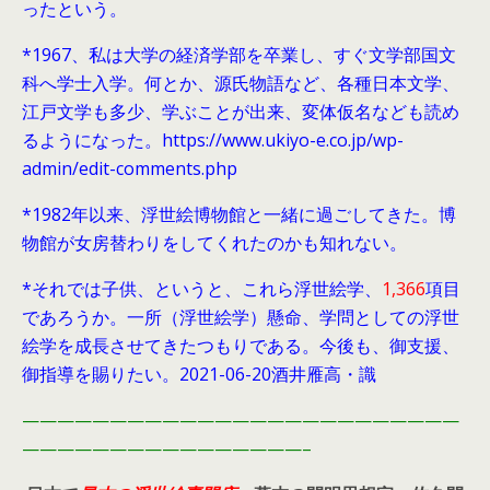
ったという。
*1967、私は大学の経済学部を卒業し、すぐ文学部国文
科へ学士入学。何とか、源氏物語など、各種日本文学、
江戸文学も多少、学ぶことが出来、変体仮名なども読め
るようになった。https://www.ukiyo-e.co.jp/wp-
admin/edit-comments.php
*1982年以来、浮世絵博物館と一緒に過ごしてきた。博
物館が女房替わりをしてくれたのかも知れない。
*それでは子供、というと、これら浮世絵学、
1,366
項目
であろうか。一所（浮世絵学）懸命、学問としての浮世
絵学を成長させてきたつもりである。今後も、御支援、
御指導を賜りたい。2021-06-20酒井雁高・識
—————————————————————————
————————————————–