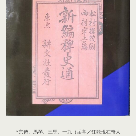
*京傳、馬琴、三馬、一九（岳亭／狂歌現在奇人