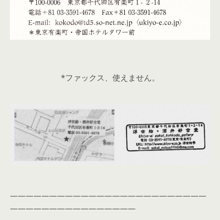
*ファックス、使えません。
—————————————————————————
————————————————