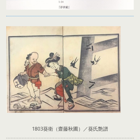
1803葵衛（齋藤秋圃）／葵氏艶譜