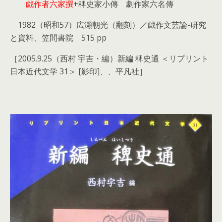
戯作者六家撰
+稗史家小傳 劇作家六名傳
1982（昭和57）広瀬朝光（翻刻）／戯作文芸論-研究
と資料、笠間書院 515 pp
［2005.9.25（西村 宇吉・編）新編 稗史通 ＜リプリント
日本近代文学 31＞ [影印]、、平凡社］