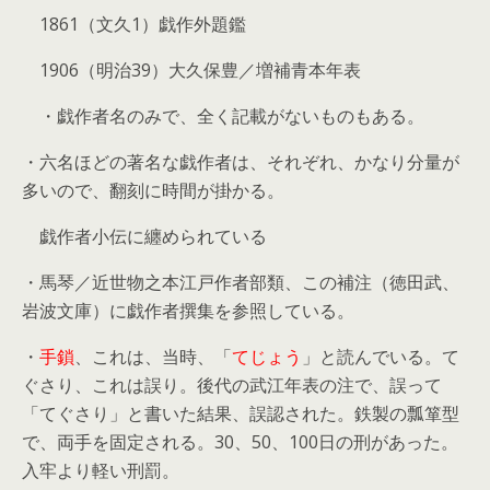
1861（文久1）戯作外題鑑
1906（明治39）大久保豊／増補青本年表
・戯作者名のみで、全く記載がないものもある。
・六名ほどの著名な戯作者は、それぞれ、かなり分量が
多いので、翻刻に時間が掛かる。
戯作者小伝に纏められている
・馬琴／近世物之本江戸作者部類、この補注（徳田武、
岩波文庫）に戯作者撰集を参照している。
・
手鎖
、これは、当時、「
てじょう
」と読んでいる。て
ぐさり、これは誤り。後代の武江年表の注で、誤って
「てぐさり」と書いた結果、誤認された。鉄製の瓢箪型
で、両手を固定される。30、50、100日の刑があった。
入牢より軽い刑罰。