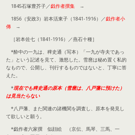
1845石塚豊芥子／
戯作者撰集
→
1856（安政3）岩本活東子（1841-1916）／
戯作者小
傳
→
［岩本佐七（1841-1916）／
燕石十種］
*酔中の一九は、稗史通（写本）「一九が寺夫であっ
た」という記述を見て、激怒した。雪麿は秘め置く私的
なもので、公開し、刊行するものではないと、丁寧に答
えた。
*
現在でも稗史通の原本（雪麿は、八戸藩に預けた）
は見当たらない
*八戸藩、また関連の諸機関を調査し、原本を発見し
て欲しいと願う。
*戯作者六家撰 似顔絵 （京伝、馬琴、三馬、一