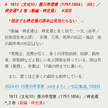
A 1813（文化10）墨川亭雪麿（1797-1856）（60）／
稗史通*_2 巻（新編・稗史通）
4項目
*
現在でも稗史通の原本は見当たらない
→
*新編・稗史通は、稗史通と全く別で、一九（岳亭／
狂歌現在奇人譚）、京傳、三馬、馬琴の伝記・逸話 他
の戯作者の伝記はない
*雪麿は、交際が広く、多くの浮世絵師、絵師、戯作
者、狂歌師などと親しい友人関係を持っている。師は月
麿（菊麿）。本書は、17歳の時までに書いた。
また、驚くほど多くの戯作も創作している。
2024-01-15墨川亭雪麿（ゆきまろ）／伝記集成_10項目
1813（文化10）墨川亭雪麿（1797-1856）／稗史通
*_2 巻（
新編・稗史通
）