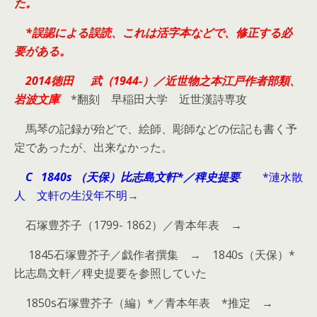
た。
*誤認による誤読、これは活字本などで、修正する必
要がある。
2014徳田 武（1944-）／近世物之本江戸作者部類、
岩波文庫
*翻刻 早稲田大学 近世漢詩専攻
馬琴の記録が殆どで、絵師、彫師などの伝記も書く予
定であったが、出来なかった。
C 1840s （天保）比志島文軒*／稗史提要
*漣水散
人 文軒の生没年不明
→
石塚豊芥子（1799- 1862）／青本年表 →
1845石塚豊芥子／戯作者撰集 → 1840s（天保）*
比志島文軒／稗史提要を参照していた
1850s石塚豊芥子（編）*／青本年表 *推定 →