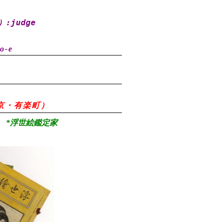
）
:judge
o-e
8（東京・有楽町）
*浮世絵鑑定家
）