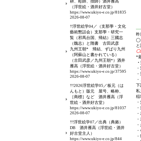
耕、彫師、摺師）酒井雁高
（浮世絵・酒井好古堂）
https://www.ukiyo-e.co.jp/81835
2026-08-07
!!浮世絵学04／（支那學・文化
—
藝術懇話会）支那學・研究一
昨
覧（邪馬台国、帰結）三國志
◯
（魏志）と隋書 古田武彦
と
九州王朝* 帰結、ずばり九州
〇
（阿蘇山と書かれている）
*
（古田武彦／九州王朝*）酒井
・
雁高（浮世絵・酒井好古堂）
・
https://www.ukiyo-e.co.jp/37595
・
2026-08-07
・
下
!!!2026浮世絵学05／板元（は
私
んもと）版元 屋号、略称、
稲
［商標］など 酒井雁高（浮
・
世絵・酒井好古堂）
https://www.ukiyo-e.co.jp/81037
・
2026-08-07
・
・
!!!浮世絵学07／出典（典拠）
・
DB 酒井雁高（浮世絵・酒井
・
好古堂主人）
・
https://www.ukiyo-e.co.jp/844