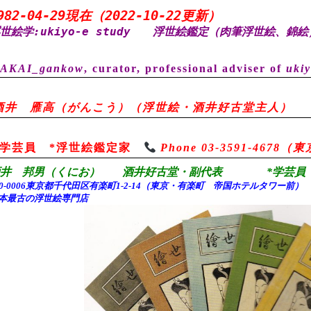
982-04-29現在（2022-10-22更新）
世絵学:ukiyo-e study
浮世絵鑑定（肉筆浮世絵、錦絵
AKAI_gankow
, curator, professional adviser of
ukiy
酒井 雁高（がんこう）（浮世絵・酒井好古堂主人）
*学芸員 *浮世絵鑑定家
Phone 03-3591-467
酒井 邦男（くにお） 酒井好古堂・副代表 *学芸員 
00-0006東京都千代田
区有楽町1-2-14（東京・有楽町 帝国ホテルタワー前
本最古の浮世絵専門店