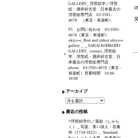
GALLERY_ 浮世絵学／浮世
絵・酒井好古堂 日本最古の
浮世絵専門店 03-3591-
4678 （東京・有楽町）
F5 お問い合わせ 03-3591-
4678（東京・有楽町）
ukiyo-e_Best and oldest ukiyo-e
gallery＿＿SAKAI KOHKODO
GALLERY_ contact_浮世絵
学 浮世絵・酒井好古堂 日
本最古の浮世絵専門店
phone 03-3591-4678（東京・
有楽町）営業時間 10.00-
18.00
アーカイブ
ア
ー
カ
最近の投稿
イ
ブ
!!浮世絵学01／落款（しゃら
く）＿写楽、実ハ俳人・谷素
外（1734-1823）。Standard
Size しゃらく大首 役者画の