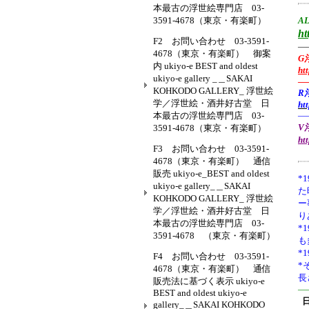
本最古の浮世絵専門店 03-
3591-4678（東京・有楽町）
AL
ht
F2 お問い合わせ 03-3591-
—
4678（東京・有楽町） 御案
G
内 ukiyo-e BEST and oldest
ht
ukiyo-e gallery _＿SAKAI
—
KOHKODO GALLERY_ 浮世絵
R
学／浮世絵・酒井好古堂 日
ht
本最古の浮世絵専門店 03-
—
V浮
3591-4678（東京・有楽町）
ht
F3 お問い合わせ 03-3591-
4678（東京・有楽町） 通信
販売 ukiyo-e_BEST and oldest
*1
ukiyo-e gallery_＿SAKAI
た
KOHKODO GALLERY_ 浮世絵
ー
学／浮世絵・酒井好古堂 日
り
本最古の浮世絵専門店 03-
*
3591-4678 （東京・有楽町）
も
*
F4 お問い合わせ 03-3591-
*
4678（東京・有楽町） 通信
長
販売法に基づく表示 ukiyo-e
—
BEST and oldest ukiyo-e
gallery_＿SAKAI KOHKODO