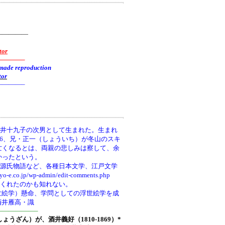
—————
tor
———–
reproduction
tor
———–
井十九子の次男として生まれた。生まれ
66、兄・正一（しょういち）が冬山のスキ
亡くなるとは、両親の悲しみは察して、余
かったという。
、源氏物語など、各種日本文学、江戸文学
wp-admin/edit-comments.php
てくれたのかも知れない。
世絵学）懸命、学問としての浮世絵学を成
酒井雁高・識
—————–
しょうざん）が、酒井義好（1810-1869）*