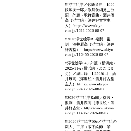
!!!浮世絵学／歌舞音曲 1926
飯塚友一郎／歌舞伎細見＿分
類 外題（歌舞音曲）酒井雁
高（浮世絵・酒井好古堂主
人） https://www.ukiyo-
e.co.jp/1611
2026-08-07
!!2026浮世絵学R_複製・復
刻 酒井雁高（浮世絵・酒井
好古堂） https://www.ukiyo-
e.co.jp/116455
2026-08-07
!!浮世絵学04／外題（横浜絵）
2025-11-27横浜絵（よこはま
え）／総目録 1,256項目 酒
井雁高（浮世絵・酒井好古堂
主人） https://www.ukiyo-
e.co.jp/9943
2026-08-07
!!2026浮世絵学Ra00／複製・
復刻 酒井雁高（浮世絵・酒
井好古堂）https://www.ukiyo-
e.co.jp/114867
2026-08-07
!!!2026浮世絵学00c／浮世絵の
職人、工房（版下絵師、筆