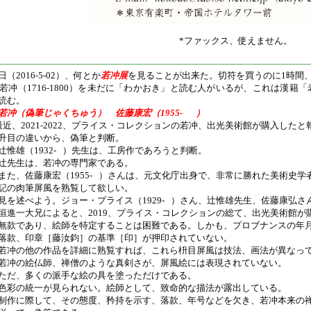
*ファックス、使えません。
———————————————————————————————————
日（2016-5-02）、何とか
若冲展
を見ることが出来た。切符を買うのに1時間、
若冲（1716-1800）を未だに「わかおき」と読む人がいるが、これは漢
読む。
若冲（偽筆じゃくちゅう） 佐藤康宏（1955- ）
最近、2021-2022、プライス・コレクションの若冲、出光美術館が購入したと
升目の違いから、偽筆と判断。
辻惟雄（1932- ）先生は、工房作であろうと判断。
辻先生は、若冲の専門家である。
また、佐藤康宏（1955- ）さんは、元文化庁出身で、非常に勝れた美術史学
記の肉筆屏風を熟覧して欲しい。
見を述べよう。ジョー・プライス（1929- ）さん、辻惟雄先生、佐藤康弘
垣進一大兄によると、2019、プライス・コレクションの総て、出光美術館が
無款であり、絵師を特定することは困難である。しかも、プロブナンスの年
落款、印章［藤汝鈞］の基準［印］が押印されていない。
若冲の他の作品を詳細に熟覧すれば、これら枡目屏風は技法、画法が異なっ
若冲の絵仏師、禅僧のような真剣さが、屏風絵には表現されていない。
ただ、多くの派手な絵の具を塗っただけである。
色彩の統一が見られない。絵師として、致命的な描法が露出している。
制作に際して、その態度、矜持を示す、落款、年号などを欠き、若冲本来の