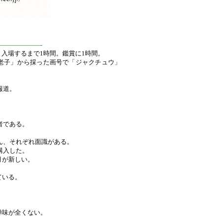
——————-
入場するまで1時間。鑑賞に1時間。
籍「老子」から採った画号で「ジャクチュウ」
報道。
者である。
さん、それぞれ面識がある。
購入した。
月が新しい。
ている。
禅味が全くない。