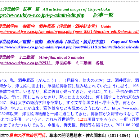
L浮世絵学 記事一覧 All articles and images of Ukiyo-eGaku
tps://www.ukiyo-e.co.jp/wp-admin/edit.php
記事一覧
——————————————————————————————————
浮世絵学00 御案内 酒井雁高（浮世絵・酒井好古堂） Guide
tps://www.ukiyo-e.co.jp/wp-admin/post.php?post=88214&action=edit&classic-edi
———————————————————————————————————
浮世絵学00／複製・復刻 酒井雁高（浮世絵・酒井好古堂） Copy and Handmade 
tps://www.ukiyo-e.co.jp/wp-admin/post.php?post=88211&action=edit&classic-edi
———————————————————————————————————
世絵学 ミニ動画 Mini-film, about 5 minutes
tps://www.ukiyo-e.co.jp/92533
浮世絵学 ミニ動画 各種
946、
私、酒井雁高（がんこう）、（戸籍名、信夫のぶお）は、酒井藤吉、酒
時から、浮世絵に囲まれ、浮世絵博物館に組み込まれていたように思う。19
事故で死亡。いきなり、私に役目が廻ってきた。それにしても、子供が先に
ある。母は、閉じこもったきり、黙ったままの父に、何も話すことが出来な
1967、私は大学の経済学部を卒業し、すぐ文学部国文科へ学士入学。何とか
多少、学ぶことが出来、変体仮名なども読めるようになった。https://www.ukiyo-e.co.jp/
1982年以来、浮世絵博物館と一緒に過ごしてきた。博物館が女房替わりをし
それでは子供、というと、これら浮世絵学、
1,213
項目であろうか。一所（浮
させてきたつもりである。今後も、御支援、御指導を賜りたい。2021-06-20
———————————————————————————————————
日本で
最古の浮世絵専門店
。幕末の開明思想家・
佐久間象山（1811-1864）（