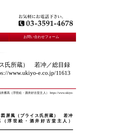
お問い合わせフォーム
イス氏所蔵） 若冲／総目録
iyo-e.co.jp/11613
・酒井好古堂主人） https://www.ukiyo-
木図屏風（プライス氏所蔵） 若冲
高（浮世絵・酒井好古堂主人）