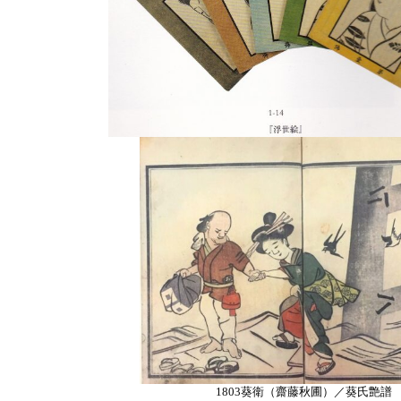
1803葵衛（齋藤秋圃）／葵氏艶譜