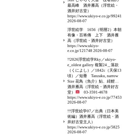
最高峰 酒井雁高（浮世絵・
酒井好古堂）
https://www.ukiyo-e.co.jp/99241
2026-08-07
浮世絵学 1656（明暦2）本朝
有像・百将傳 上下 酒井雁
高（浮世絵・酒井好古堂）
https://www.ukiyo-
e.co.jp/121748
2026-08-07
!!2026浮世絵学Rky／ukiyo-
e_oldest gallery 複製24＿落款
（くによし）／1842c（天保13
頃）／短冊 Tanzaku, narrow
Size 花鳥（魚介）鮎、緋鯉…
酒井雁高（浮世絵・酒井好古
堂）
03-3591-4678
https://www.ukiyo-e.co.jp/77453
2026-08-07
!!!浮世絵学07／出典（日本美
術編）酒井雁高（浮世絵・酒
井好古堂主人）
https://www.ukiyo-e.co.jp/5825
2026-08-07