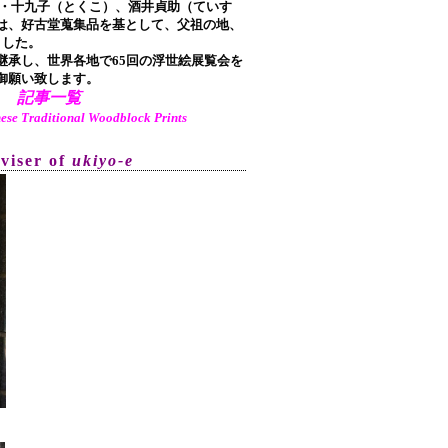
ち)・十九子（とくこ）、酒井貞助（ていす
は、好古堂蒐集品を基として、父祖の地、
ました。
承し、世界各地で65回の浮世絵展覧会を
御願い致します。
記事一覧
aditional Woodblock Prints
dviser of
ukiyo-e