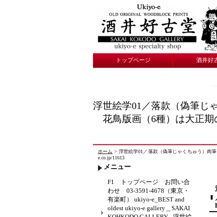
トップページ
酒井好
浮世絵学01／落款（偽筆
花鳥版画（6種）は大正期の創作 
ホーム
> 浮世絵学01／落款（偽筆じゃくちゅう）肉筆 
e.co.jp/11613
メニュー
F1 トップページ お問い合
わせ 03-3591-4678（東京・
有楽町） ukiyo-e_BEST and
oldest ukiyo-e gallery＿SAKAI
KOHKODO GALLERY_ 浮世絵