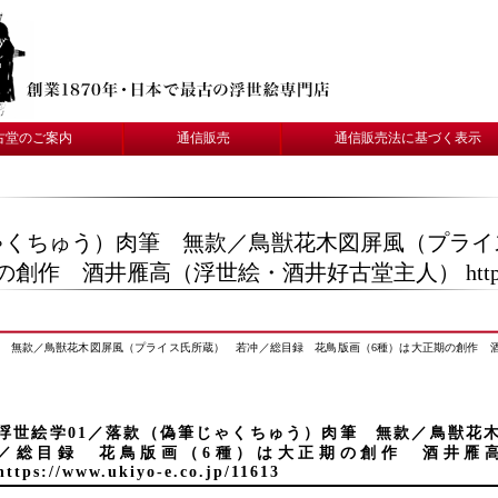
古堂のご案内
通信販売
通信販売法に基づく表示
じゃくちゅう）肉筆 無款／鳥獣花木図屏風（プラ
酒井雁高（浮世絵・酒井好古堂主人） https://www.uk
無款／鳥獣花木図屏風（プライス氏所蔵） 若冲／総目録 花鳥版画（6種）は大正期の創作 酒井雁高（浮世絵
浮世絵学01／落款（偽筆じゃくちゅう）肉筆 無款／鳥獣花
／総目録 花鳥版画（6種）は大正期の創作 酒井雁
https://www.ukiyo-e.co.jp/11613