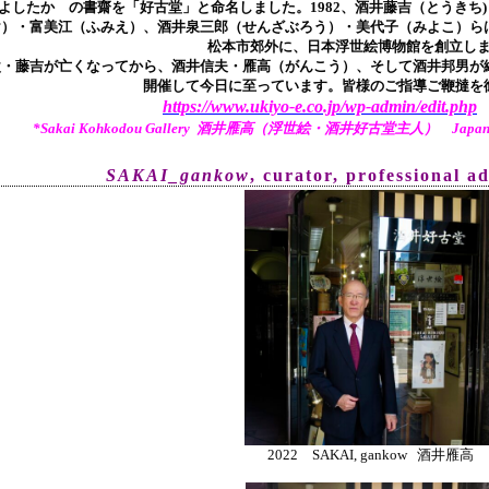
よしたか の書齋を「好古堂」と命名しました。
1982、酒井藤吉（とうき
け）・富美江（ふみえ）、酒井泉三郎（せんざぶろう）・美代子（みよこ）ら
松本市郊外に、日本浮世絵博物館を創立し
父・藤吉が亡くなってから、酒井信夫・雁高（がんこう）、そして酒井邦男が継
開催して今日に至っています。皆様のご指導ご鞭撻を
https://www.ukiyo-e.co.jp/wp-admin/edit.php
*Sakai Kohkodou Gallery 酒井雁高（浮世絵・酒井好古堂主人） Japanese Tr
SAKAI_gankow
, curator, pr
ofessional a
2022 SAKAI, gankow 酒井雁高