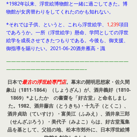
*1982年以来、浮世絵博物館と一緒に過ごしてきた。博
物館が女房替わりをしてくれたのかも知れない。
*それでは子供、というと、これら浮世絵学、
1,239
項目
であろうか。一所（浮世絵学）懸命、学問としての浮世
絵学を成長させてきたつもりである。今後も、御支援、
御指導を賜りたい。2021-06-20酒井雁高・識
—————————————————————————
————————————————–
日本で
最古の浮世絵専門店
。幕末の開明思想家・
佐久間
象山（1811-1864）（しょうざん）が、酒井義好（1810-
1869）*よしたか の書齋を「好古堂」と命名しまし
た。
1982、酒井藤吉（とうきち)・十九子（とくこ）、
酒井貞助（ていすけ）・富美江（ふみえ）、酒井泉三郎
（せんざぶろう）・美代子（みよこ）らは、好古堂蒐集
品を基として、父祖の地、松本市郊外に、日本浮世絵博