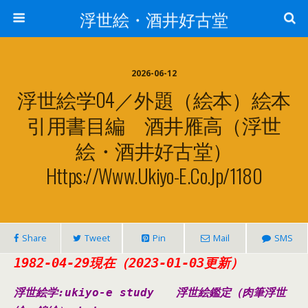
浮世絵・酒井好古堂
2026-06-12
浮世絵学04／外題（絵本）絵本
引用書目編 酒井雁高（浮世
絵・酒井好古堂）
Https://www.ukiyo-E.co.jp/1180
Share
Tweet
Pin
Mail
SMS
1982-04-29現在（2023-01-03更新）
浮世絵学:ukiyo-e study
浮世絵鑑定（肉筆浮世