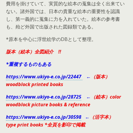
費用を掛けていて、実質的な絵本の蒐集は全く出来てい
ない。諸外国では、日本の貴重な絵本の重要性を認識
し、第一義的に蒐集に力を入れていた。絵本の参考書
も、殆ど外国で出版された図録類である。
*原本を中心に浮世絵学のDBとして整理。
版本（絵本）全図紹介
!!
*重複するものもある
https://www.ukiyo-e.co.jp/22447
←
（版本）
woodblock printed books
https://www.ukiyo-e.co.jp/28725
←
（絵本）color
woodblock picture books & reference
https://www.ukiyo-e.co.jp/30598
←
（活字本）
type print books *全頁を影印で掲載