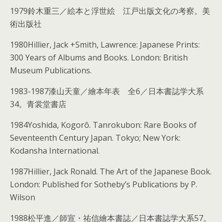
1979鈴木重三／絵本と浮世絵 江戸出版文化の考察。美
術出版社
1980Hillier, Jack +Smith, Lawrence: Japanese Prints:
300 Years of Albums and Books. London: British
Museum Publications.
1983-1987漆山天童／繪本年表 全6／日本書誌学大系
34。青裳堂書店
1984Yoshida, Kogorô. Tanrokubon: Rare Books of
Seventeenth Century Japan. Tokyo; New York:
Kodansha International.
1987Hillier, Jack Ronald. The Art of the Japanese Book.
London: Published for Sotheby’s Publications by P.
Wilson
1988松平進／師宣・祐信繪本書誌／日本書誌学大系57。