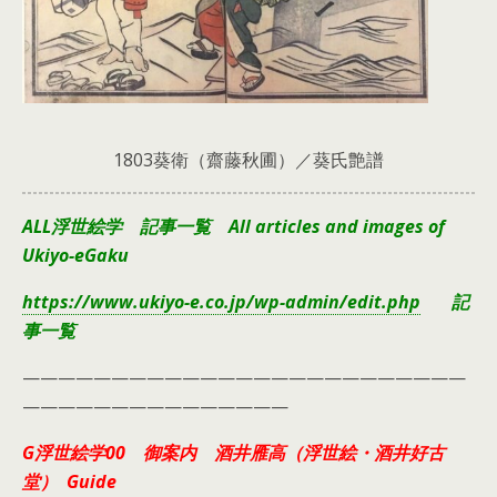
1803葵衛（齋藤秋圃）／葵氏艶譜
ALL浮世絵学 記事一覧 All articles and images of
Ukiyo-eGaku
https://www.ukiyo-e.co.jp/wp-admin/edit.php
記
事一覧
—————————————————————————
———————————————
G浮世絵学00 御案内 酒井雁高（浮世絵・酒井好古
堂） Guide