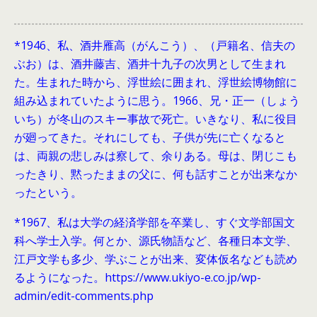
*1946、
私、酒井雁高（がんこう）、（戸籍名、信夫の
ぶお）は、酒井藤吉、酒井十九子の次男として生まれ
た。生まれた時から、浮世絵に囲まれ、浮世絵博物館に
組み込まれていたように思う。1966、兄・正一（しょう
いち）が冬山のスキー事故で死亡。いきなり、私に役目
が廻ってきた。それにしても、子供が先に亡くなると
は、両親の悲しみは察して、余りある。母は、閉じこも
ったきり、黙ったままの父に、何も話すことが出来なか
ったという。
*1967、私は大学の経済学部を卒業し、すぐ文学部国文
科へ学士入学。何とか、源氏物語など、各種日本文学、
江戸文学も多少、学ぶことが出来、変体仮名なども読め
るようになった。https://www.ukiyo-e.co.jp/wp-
admin/edit-comments.php