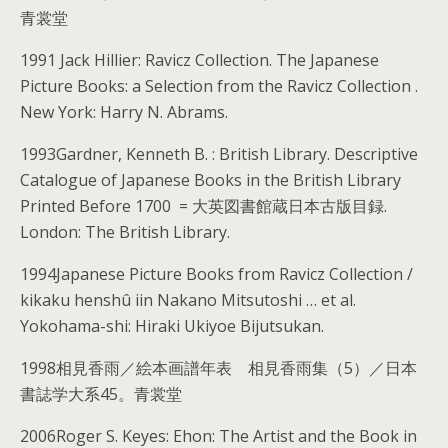
青裳堂
1991 Jack Hillier: Ravicz Collection. The Japanese
Picture Books: a Selection from the Ravicz Collection .
New York: Harry N. Abrams.
1993Gardner, Kenneth B. : British Library. Descriptive
Catalogue of Japanese Books in the British Library
Printed Before 1700 = 大英図書館蔵日本古版目録.
London: The British Library.
1994Japanese Picture Books from Ravicz Collection /
kikaku henshû iin Nakano Mitsutoshi … et al.
Yokohama-shi: Hiraki Ukiyoe Bijutsukan.
1998相見香雨／絵本画譜年表 相見香雨集（5）／日本
書誌学大系45。青裳堂
2006Roger S. Keyes: Ehon: The Artist and the Book in