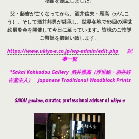
物館を創立しました。
父・藤吉が亡くなってから、酒井信夫・雁高（がんこ
う）、そして酒井邦男が継承し、世界各地で65回の浮世
絵展覧会を開催して今日に至っています。皆様のご指導
ご鞭撻を御願い致します。
https://www.ukiyo-e.co.jp/wp-admin/edit.php
記
事一覧
*Sakai Kohkodou Gallery 酒井雁高（浮世絵・酒井好
古堂主人） Japanese Traditional Woodblock Prints
SAKAI_gankow
, curator, pr
ofessional adviser of
ukiyo-e