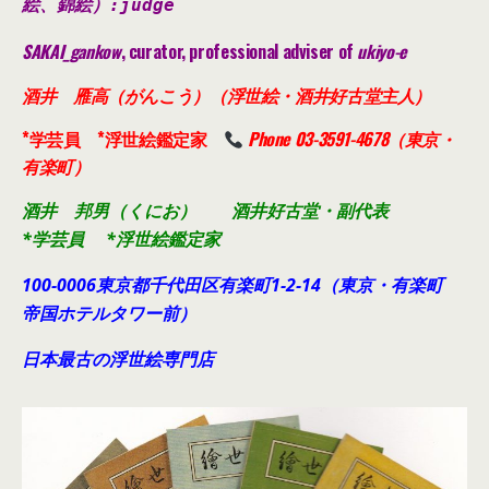
絵、錦絵）
:judge
SAKAI_gankow
, curator, professional adviser of
ukiyo-e
酒井 雁高（がんこう）（浮世絵・酒井好古堂主人）
*学芸員 *浮世絵鑑定家
Phone 03-3591-4678（東京・
有楽町）
酒井 邦男（くにお） 酒井好古堂・副代表
*学芸員 *浮世絵鑑定家
100-0006東京都千代田
区有楽町1-2-14（東京・有楽町
帝国ホテルタワー前）
日本最古の浮世絵専門店