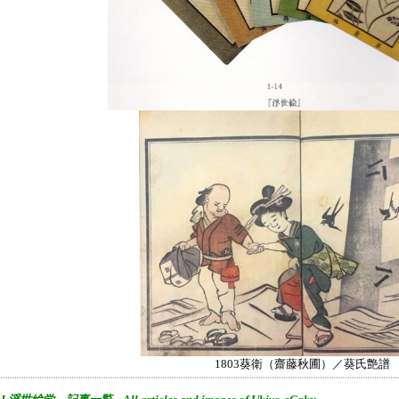
1803葵衛（齋藤秋圃）／葵氏艶譜