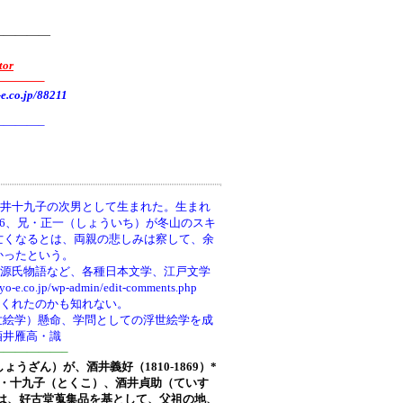
—————
tor
———–
.jp/88211
———–
井十九子の次男として生まれた。生まれ
66、兄・正一（しょういち）が冬山のスキ
亡くなるとは、両親の悲しみは察して、余
かったという。
、源氏物語など、各種日本文学、江戸文学
wp-admin/edit-comments.php
てくれたのかも知れない。
世絵学）懸命、学問としての浮世絵学を成
酒井雁高・識
—————–
しょうざん）が、酒井義好（1810-1869）*
ち)・十九子（とくこ）、酒井貞助（ていす
は、好古堂蒐集品を基として、父祖の地、