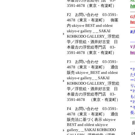
本最古の浮世絵専門店 03-
AL
3591-4678（東京・有楽町）
ht
—
F2 お問い合わせ 03-3591-
G
4678（東京・有楽町） 御案
ht
内 ukiyo-e BEST and oldest
—
ukiyo-e gallery _＿SAKAI
R
KOHKODO GALLERY_ 浮世絵
学／浮世絵・酒井好古堂 日
—
V浮
本最古の浮世絵専門店 03-
ht
3591-4678（東京・有楽町）
F3 お問い合わせ 03-3591-
4678（東京・有楽町） 通信
*1
販売 ukiyo-e_BEST and oldest
た
ukiyo-e gallery_＿SAKAI
ー
KOHKODO GALLERY_ 浮世絵
り
学／浮世絵・酒井好古堂 日
*
本最古の浮世絵専門店 03-
も
3591-4678 （東京・有楽町）
*
*
F4 お問い合わせ 03-3591-
長
4678（東京・有楽町） 通信
—
販売法に基づく表示 ukiyo-e
BEST and oldest ukiyo-e
gallery_＿SAKAI KOHKODO