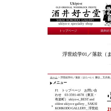
トップページ
酒井好
浮世絵学01／落款（
ホーム
> 浮世絵学01／落款（またべい）勝以＿又兵衛／総目録 酒
メニュー
F1 トップページ お問い合
わせ 03-3591-4678（東京・
有楽町） ukiyo-e_BEST and
oldest ukiyo-e gallery＿SAKAI
KOHKODO GALLERY_ 浮世絵
1