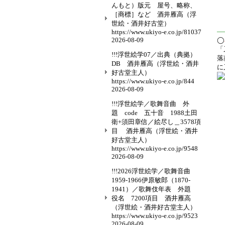
んもと）版元 屋号、略称、
［商標］など 酒井雁高（浮
世絵・酒井好古堂）
—
https://www.ukiyo-e.co.jp/81037
2026-08-09
◯
「
!!!浮世絵学07／出典（典拠）
落
DB 酒井雁高（浮世絵・酒井
に
好古堂主人）
https://www.ukiyo-e.co.jp/844
2026-08-09
!!!浮世絵学／歌舞音曲 外
題 code 五十音 1988土田
衛+須田章信／絵尽し＿3578項
目 酒井雁高（浮世絵・酒井
好古堂主人）
https://www.ukiyo-e.co.jp/9548
2026-08-09
!!!2026浮世絵学／歌舞音曲
1959-1966伊原敏郎（1870-
1941）／歌舞伎年表 外題
役名 7200項目 酒井雁高
（浮世絵・酒井好古堂主人）
https://www.ukiyo-e.co.jp/9523
2026-08-09