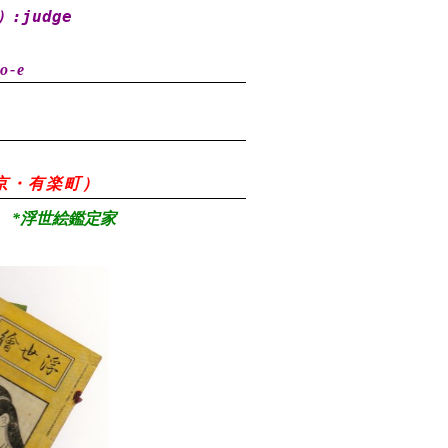
）
:judge
o-e
8（東京・有楽町）
*浮世絵鑑定家
）