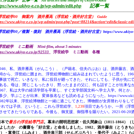
L浮世絵学 記事一覧 All articles and images of Ukiyo-eGaku
tps://www.ukiyo-e.co.jp/wp-admin/edit.php
記事一覧
——————————————————————————————————
浮世絵学00 御案内 酒井雁高（浮世絵・酒井好古堂） Guide
tps://www.ukiyo-e.co.jp/wp-admin/post.php?post=88214&action=edit&classic-edi
———————————————————————————————————
浮世絵学00／複製・復刻 酒井雁高（浮世絵・酒井好古堂）https://www.ukiyo-e.co
———————————————————————————————————
世絵学 ミニ動画 Mini-film, about 5 minutes
tps://www.ukiyo-e.co.jp/92533
浮世絵学 ミニ動画 各種
946、
私、酒井雁高（がんこう）、（戸籍名、信夫のぶお）は、酒井藤吉、酒
時から、浮世絵に囲まれ、浮世絵博物館に組み込まれていたように思う。19
事故で死亡。いきなり、私に役目が廻ってきた。それにしても、子供が先に
ある。母は、閉じこもったきり、黙ったままの父に、何も話すことが出来な
1967、私は大学の経済学部を卒業し、すぐ文学部国文科へ学士入学。何とか
多少、学ぶことが出来、変体仮名なども読めるようになった。https://www.ukiyo-e.co.jp/
1982年以来、浮世絵博物館と一緒に過ごしてきた。博物館が女房替わりをし
それでは子供、というと、これら浮世絵学、
1,239
項目であろうか。一所（浮
させてきたつもりである。今後も、御支援、御指導を賜りたい。2021-06-20
———————————————————————————————————
日本で
最古の浮世絵専門店
。幕末の開明思想家・
佐久間象山（1811-1864）（
よしたか の書齋を「好古堂」と命名しました。
1982、酒井藤吉（とうき
け）・富美江（ふみえ）、酒井泉三郎（せんざぶろう）・美代子（みよこ）ら