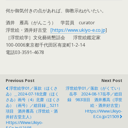
何か御気付きの点があれば、御教示ねがいたい。
酒井 雁高（がんこう） 学芸員 curator
浮世絵・酒井好古堂
[https://www.ukiyo-e.co.jp
]
［浮世絵学］文化藝術懇話会 浮世絵鑑定家
100-0006東京都千代田区有楽町1-2-14
電話03-3591-4678
Previous Post
Next Post
浮世絵学01／落款（ほくさ
浮世絵学01／落款（がくてい）
ゐ）＿2024-07-18北齋（ほく
岳亭 2024-08-17岳亭／総目
さゐ）画号（4）北齋（ほくさ
録 983項目 酒井雁高（浮世
ゐ）（画号）／総目録＿5211
絵・酒井好古堂）
項目 酒井雁高（浮世絵・酒
Https://www.ukiyo-
E.co.jp/21509
井好古堂主人）
Https://www.ukiyo-
E.co.jp/12195