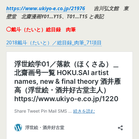
https://www.ukiyo-e.co.jp/21976
吉川弘文館 東
壁堂 北齋漫画Y01…Y15、T01…T15 と表記
◯戴斗（たいと）総目録 肉筆
2018戴斗（たいと）／総目録_肉筆_71項目