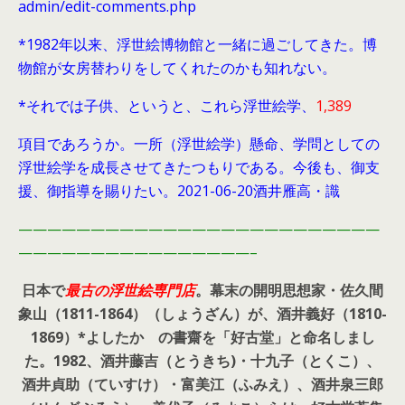
admin/edit-comments.php
*1982年以来、浮世絵博物館と一緒に過ごしてきた。博
物館が女房替わりをしてくれたのかも知れない。
*それでは子供、というと、これら浮世絵学、
1,389
項目であろうか。一所（浮世絵学）懸命、学問としての
浮世絵学を成長させてきたつもりである。今後も、御支
援、御指導を賜りたい。2021-06-20酒井雁高・識
—————————————————————————
————————————————–
日本で
最古の浮世絵専門店
。幕末の開明思想家・
佐久間
象山（1811-1864）（しょうざん）が、酒井義好（1810-
1869）*よしたか の書齋を「好古堂」と命名しまし
た。
1982、酒井藤吉（とうきち)・十九子（とくこ）、
酒井貞助（ていすけ）・富美江（ふみえ）、酒井泉三郎