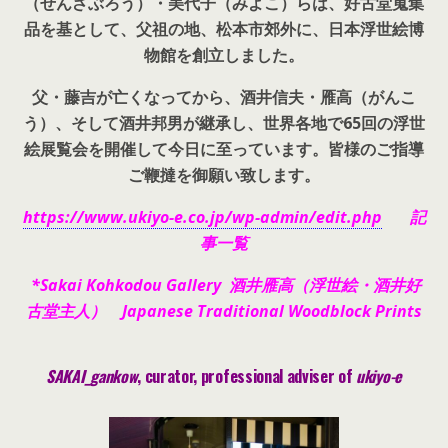
（せんざぶろう）・美代子（みよこ）らは、好古堂蒐集
品を基として、父祖の地、松本市郊外に、日本浮世絵博
物館を創立しました。
父・藤吉が亡くなってから、酒井信夫・雁高（がんこ
う）、そして酒井邦男が継承し、世界各地で65回の浮世
絵展覧会を開催して今日に至っています。皆様のご指導
ご鞭撻を御願い致します。
https://www.ukiyo-e.co.jp/wp-admin/edit.php
記
事一覧
*Sakai Kohkodou Gallery 酒井雁高（浮世絵・酒井好
古堂主人） Japanese Traditional Woodblock Prints
SAKAI_gankow
, curator, pr
ofessional adviser of
ukiyo-e