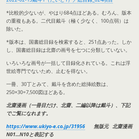
*比較的少ないが、やはり684点ほどある。むろん、版本
の重複もある。二代目戴斗（極く少なく、100点弱）は
除いた。
*版本は、国書総目録を検索すると、251点あった。しか
し、国書総目録は北齋の画号を七つに分類していない。
いろいろな画号が一括して目録化されている。これは浮
世絵専門でないため、止むを得ない。
一冊、30丁とみて、戴斗を含めた総挿絵数は、
250×30=7,500図ほどある。
北齋漫画（一冊目だけ、北齋、二編以降は戴斗）、下記
でご覧になれます。
https://www.ukiyo-e.co.jp/31956
無版元 北齋漫画
N01…N10と表記する