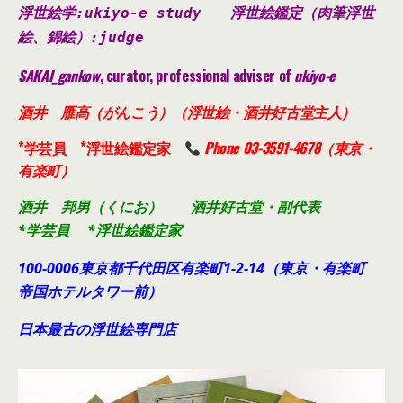
浮世絵学:ukiyo-e study
浮世絵鑑定（肉筆浮世
絵、錦絵）
:judge
SAKAI_gankow
, curator, professional adviser of
ukiyo-e
酒井 雁高（がんこう）（浮世絵・酒井好古堂主人）
*学芸員 *浮世絵鑑定家
Phone 03-3591-4678（東京・
有楽町）
酒井 邦男（くにお） 酒井好古堂・副代表
*学芸員 *浮世絵鑑定家
100-0006東京都千代田
区有楽町1-2-14（東京・有楽町
帝国ホテルタワー前）
日本最古の浮世絵専門店