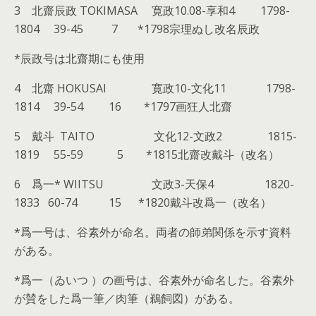
3 北齋辰政 TOKIMASA 寛政10.08-享和4 1798-
1804 39-45 7 *1798宗理ぬし改名辰政
*辰政号は北齋期にも使用
4 北齋 HOKUSAI 寛政10-文化11 1798-
1814 39-54 16 *1797画狂人北齋
5 戴斗 TAITO 文化12-文政2 1815-
1819 55-59 5 *1815北齋改戴斗（改名）
6 爲一* WIITSU 文政3-天保4 1820-
1833 60-74 15 *1820戴斗改爲一（改名）
*爲一号は、谷素外が命名。両者の師弟関係を示す資料
がある。
*爲一（ゐいつ ）の画号は、谷素外が命名した。谷素外
が賛をした爲一筆／肉筆（鵜飼図）がある。