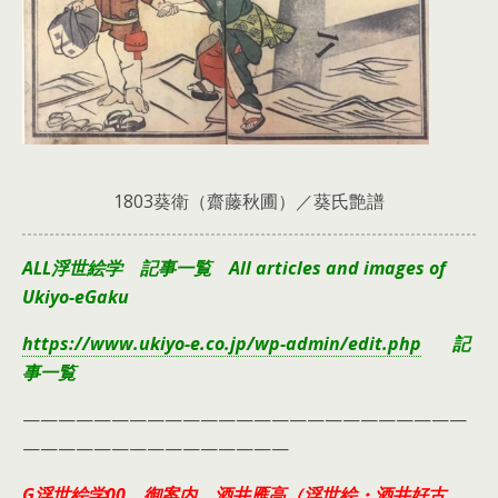
1803葵衛（齋藤秋圃）／葵氏艶譜
ALL浮世絵学 記事一覧 All articles and images of
Ukiyo-eGaku
https://www.ukiyo-e.co.jp/wp-admin/edit.php
記
事一覧
—————————————————————————
———————————————
G浮世絵学00 御案内 酒井雁高（浮世絵・酒井好古