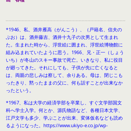
*1946、
私、酒井雁高（がんこう）、（戸籍名、信夫の
ぶお）は、酒井藤吉、酒井十九子の次男として生まれ
た。生まれた時から、浮世絵に囲まれ、浮世絵博物館に
組み込まれていたように思う。1966、兄・正一（しょう
いち）が冬山のスキー事故で死亡。いきなり、私に役目
が廻ってきた。それにしても、子供が先に亡くなると
は、両親の悲しみは察して、余りある。母は、閉じこも
ったきり、黙ったままの父に、何も話すことが出来なか
ったという。
*1967、私は大学の経済学部を卒業し、すぐ文学部国文
科へ学士入学。何とか、源氏物語など、各種日本文学、
江戸文学も多少、学ぶことが出来、変体仮名なども読め
るようになった。https://www.ukiyo-e.co.jp/wp-