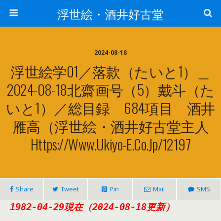
浮世絵・酒井好古堂
2024-08-18
浮世絵学01／落款（たいと1）＿
2024-08-18北齋画号（5）戴斗（た
いと1）／総目録 684項目 酒井
雁高（浮世絵・酒井好古堂主人
Https://www.ukiyo-E.co.jp/12197
Share
Tweet
Pin
Mail
SMS
1982-04-29現在（2024-08-18更新）