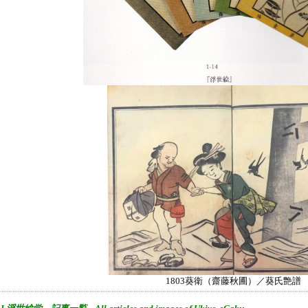
1803葵衛（齋藤秋圃）／葵氏艶譜