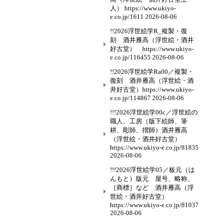
人） https://www.ukiyo-
e.co.jp/1611
2026-08-06
!!2026浮世絵学R_複製・復
刻 酒井雁高（浮世絵・酒井
好古堂） https://www.ukiyo-
e.co.jp/116455
2026-08-06
!!2026浮世絵学Ra00／複製・
復刻 酒井雁高（浮世絵・酒
井好古堂）https://www.ukiyo-
e.co.jp/114867
2026-08-06
!!!2026浮世絵学00c／浮世絵の
職人、工房（版下絵師、筆
耕、彫師、摺師）酒井雁高
（浮世絵・酒井好古堂）
https://www.ukiyo-e.co.jp/81835
2026-08-06
!!!2026浮世絵学05／板元（は
んもと）版元 屋号、略称、
［商標］など 酒井雁高（浮
世絵・酒井好古堂）
https://www.ukiyo-e.co.jp/81037
2026-08-06