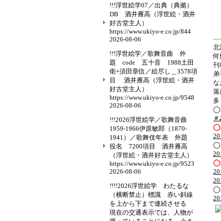
!!!浮世絵学07／出典（典拠）
DB 酒井雁高（浮世絵・酒井
好古堂主人）
https://www.ukiyo-e.co.jp/844
—
2026-08-06
北
!!!浮世絵学／歌舞音曲 外
何
題 code 五十音 1988土田
刊
衛+須田章信／絵尽し＿3578項
弟
目 酒井雁高（浮世絵・酒井
な
好古堂主人）
落
https://www.ukiyo-e.co.jp/9548
多
2026-08-06
◯
＃
!!!2026浮世絵学／歌舞音曲
◯
1959-1966伊原敏郎（1870-
2
1941）／歌舞伎年表 外題
◯
役名 7200項目 酒井雁高
2
（浮世絵・酒井好古堂主人）
◯
https://www.ukiyo-e.co.jp/9523
2026-08-06
2
2
!!!!2026浮世絵学 わたるな
◯
（横断禁止）標識 赤い斜線
2
を上から下まで連続させる
現在の交通表示では、人物が