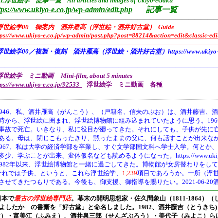
L浮世絵学 記事一覧 All articles and images of Ukiyo-eGaku
tps://www.ukiyo-e.co.jp/wp-admin/edit.php
記事一覧
——————————————————————————————————
浮世絵学00 御案内 酒井雁高（浮世絵・酒井好古堂） Guide
tps://www.ukiyo-e.co.jp/wp-admin/post.php?post=88214&action=edit&classic-edi
———————————————————————————————————
浮世絵学00／複製・復刻 酒井雁高（浮世絵・酒井好古堂）https://www.ukiyo-e.co
———————————————————————————————————
世絵学 ミニ動画 Mini-film, about 5 minutes
tps://www.ukiyo-e.co.jp/92533
浮世絵学 ミニ動画 各種
946、
私、酒井雁高（がんこう）、（戸籍名、信夫のぶお）は、酒井藤吉、酒
時から、浮世絵に囲まれ、浮世絵博物館に組み込まれていたように思う。19
事故で死亡。いきなり、私に役目が廻ってきた。それにしても、子供が先に
ある。母は、閉じこもったきり、黙ったままの父に、何も話すことが出来な
1967、私は大学の経済学部を卒業し、すぐ文学部国文科へ学士入学。何とか
多少、学ぶことが出来、変体仮名なども読めるようになった。https://www.ukiyo-e.co.jp/
1982年以来、浮世絵博物館と一緒に過ごしてきた。博物館が女房替わりをし
それでは子供、というと、これら浮世絵学、
1,239
項目であろうか。一所（浮
させてきたつもりである。今後も、御支援、御指導を賜りたい。2021-06-20
———————————————————————————————————
日本で
最古の浮世絵専門店
。幕末の開明思想家・
佐久間象山（1811-1864）（
よしたか の書齋を「好古堂」と命名しました。
1982、酒井藤吉（とうき
け）・富美江（ふみえ）、酒井泉三郎（せんざぶろう）・美代子（みよこ）ら