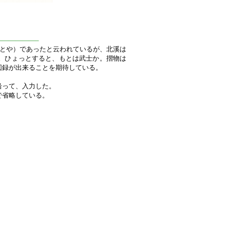
—————–
（ととや）であったと云われているが、北溪は
。ひょっとすると、もとは武士か。摺物は
図録が出来ることを期待している。
沿って、入力した。
で省略している。