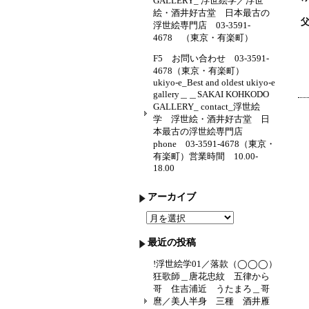
GALLERY_ 浮世絵学／浮世
絵・酒井好古堂 日本最古の
浮世絵専門店 03-3591-
4678 （東京・有楽町）
F5 お問い合わせ 03-3591-
4678（東京・有楽町）
ukiyo-e_Best and oldest ukiyo-e
gallery＿＿SAKAI KOHKODO
GALLERY_ contact_浮世絵
学 浮世絵・酒井好古堂 日
本最古の浮世絵専門店
phone 03-3591-4678（東京・
有楽町）営業時間 10.00-
18.00
アーカイブ
ア
ー
カ
最近の投稿
イ
ブ
!浮世絵学01／落款（◯◯◯）
狂歌師＿唐花忠紋 五律から
哥 住吉浦近 うたまろ＿哥
麿／美人半身 三種 酒井雁