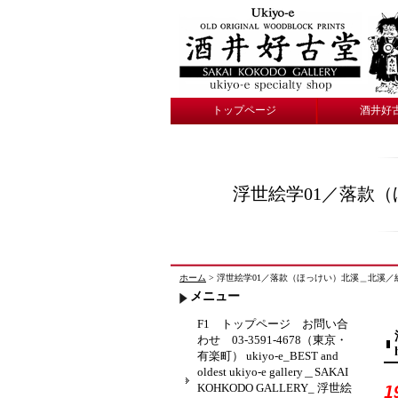
トップページ
酒井好
浮世絵学01／落款
ホーム
> 浮世絵学01／落款（ほっけい）北溪＿北溪／総目録 酒井
メニュー
F1 トップページ お問い合
わせ 03-3591-4678（東京・
有楽町） ukiyo-e_BEST and
oldest ukiyo-e gallery＿SAKAI
KOHKODO GALLERY_ 浮世絵
1