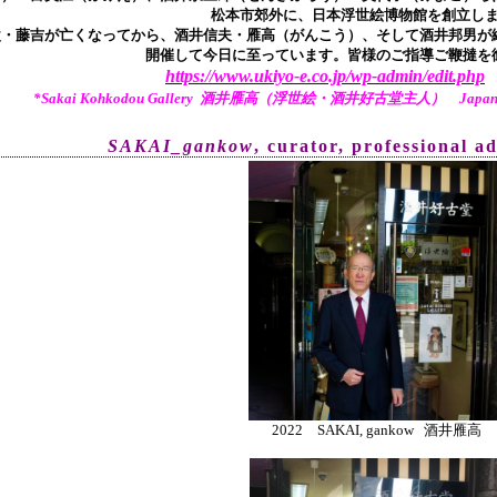
松本市郊外に、日本浮世絵博物館を創立し
父・藤吉が亡くなってから、酒井信夫・雁高（がんこう）、そして酒井邦男が継
開催して今日に至っています。皆様のご指導ご鞭撻を
https://www.ukiyo-e.co.jp/wp-admin/edit.php
*Sakai Kohkodou Gallery 酒井雁高（浮世絵・酒井好古堂主人） Japanese Tr
SAKAI_gankow
, curator, pr
ofessional a
2022 SAKAI, gankow 酒井雁高