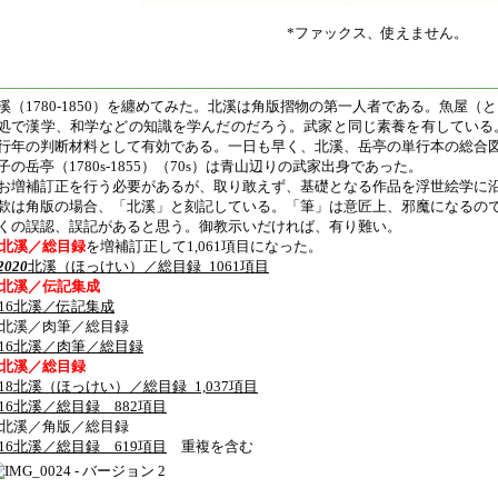
*ファックス、使えません。
———————————————————————————————————
溪（1780-1850）を纏めてみた。北溪は角版摺物の第一人者である。魚屋
処で漢学、和学などの知識を学んだのだろう。武家と同じ素養を有している
行年の判断材料として有効である。一日も早く、北溪、岳亭の単行本の総合
子の岳亭（1780s-1855）（70s）は青山辺りの武家出身であった。
お増補訂正を行う必要があるが、取り敢えず、基礎となる作品を浮世絵学に
款は角版の場合、「北溪」と刻記している。「筆」は意匠上、邪魔になるの
くの誤認、誤記があると思う。御教示いだければ、有り難い。
北溪／総目録
を増補訂正して1,061項目になった。
2020
北溪（ほっけい）／総目録_1061項目
北溪／伝記集成
016北溪／伝記集成
北溪／肉筆／総目録
016北溪／肉筆／総目録
北溪／総目録
018北溪（ほっけい）／総目録_1,037項目
016北溪／総目録 882項目
北溪／角版／総目録
016北溪／総目録＿619項目
重複を含む