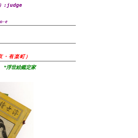
）
:judge
o-e
8（東京・有楽町）
*浮世絵鑑定家
）