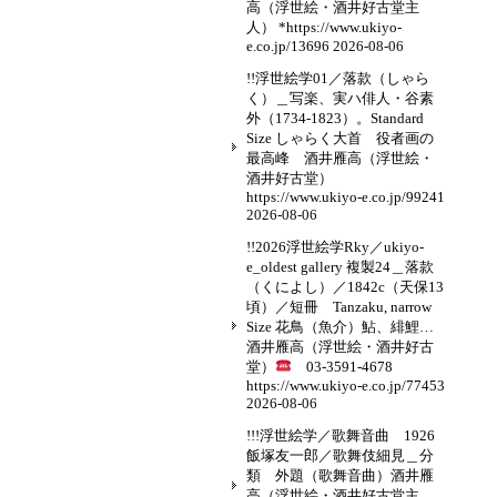
高（浮世絵・酒井好古堂主
人） *https://www.ukiyo-
e.co.jp/13696
2026-08-06
!!浮世絵学01／落款（しゃら
く）＿写楽、実ハ俳人・谷素
外（1734-1823）。Standard
Size しゃらく大首 役者画の
最高峰 酒井雁高（浮世絵・
酒井好古堂）
https://www.ukiyo-e.co.jp/99241
2026-08-06
!!2026浮世絵学Rky／ukiyo-
e_oldest gallery 複製24＿落款
（くによし）／1842c（天保13
頃）／短冊 Tanzaku, narrow
Size 花鳥（魚介）鮎、緋鯉…
酒井雁高（浮世絵・酒井好古
堂）
03-3591-4678
https://www.ukiyo-e.co.jp/77453
2026-08-06
!!!浮世絵学／歌舞音曲 1926
飯塚友一郎／歌舞伎細見＿分
類 外題（歌舞音曲）酒井雁
高（浮世絵・酒井好古堂主