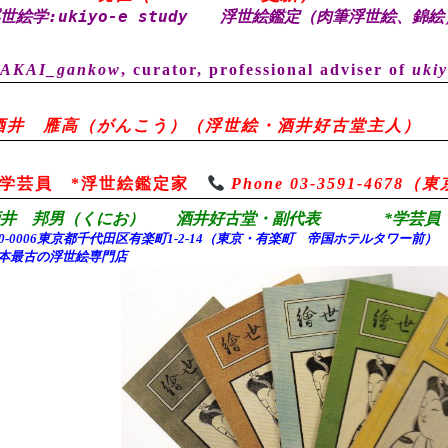
世絵学:ukiyo-e study
浮世絵鑑定（肉筆浮世絵、錦絵
AKAI_gankow
, curator, professional adviser of
ukiy
酒井 雁高（がんこう）（浮世絵・酒井好古堂主人）
*学芸員 *浮世絵鑑定家
Phone 03-3591-467
酒井 邦男（くにお） 酒井好古堂・副代表 *学芸員 
00-0006東京都千代田
区有楽町1-2-14（東京・有楽町 帝国ホテルタワー前
本最古の浮世絵専門店