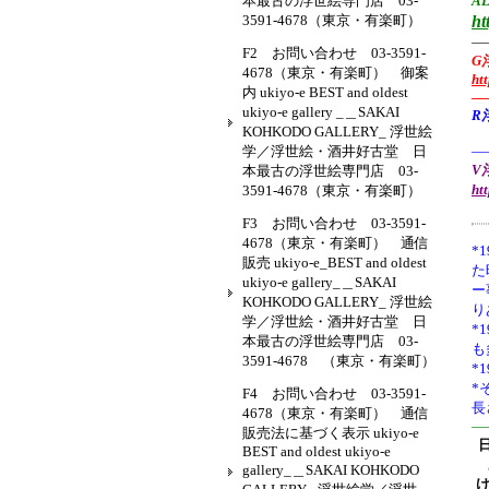
本最古の浮世絵専門店 03-
AL
3591-4678（東京・有楽町）
ht
—
F2 お問い合わせ 03-3591-
G
4678（東京・有楽町） 御案
ht
内 ukiyo-e BEST and oldest
—
ukiyo-e gallery _＿SAKAI
R
KOHKODO GALLERY_ 浮世絵
学／浮世絵・酒井好古堂 日
—
V浮
本最古の浮世絵専門店 03-
ht
3591-4678（東京・有楽町）
F3 お問い合わせ 03-3591-
4678（東京・有楽町） 通信
*1
販売 ukiyo-e_BEST and oldest
た
ukiyo-e gallery_＿SAKAI
ー
KOHKODO GALLERY_ 浮世絵
り
学／浮世絵・酒井好古堂 日
*
本最古の浮世絵専門店 03-
も
3591-4678 （東京・有楽町）
*
*
F4 お問い合わせ 03-3591-
長
4678（東京・有楽町） 通信
—
販売法に基づく表示 ukiyo-e
BEST and oldest ukiyo-e
gallery_＿SAKAI KOHKODO