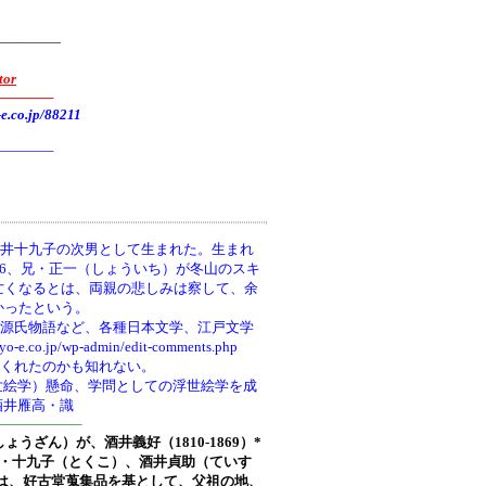
—————
tor
———–
.jp/88211
———–
井十九子の次男として生まれた。生まれ
66、兄・正一（しょういち）が冬山のスキ
亡くなるとは、両親の悲しみは察して、余
かったという。
、源氏物語など、各種日本文学、江戸文学
wp-admin/edit-comments.php
てくれたのかも知れない。
世絵学）懸命、学問としての浮世絵学を成
酒井雁高・識
—————–
しょうざん）が、酒井義好（1810-1869）*
ち)・十九子（とくこ）、酒井貞助（ていす
は、好古堂蒐集品を基として、父祖の地、