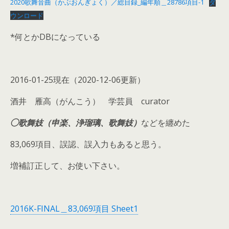
2020歌舞音曲（かぶおんぎょく）／総目録_編年順＿28786項目-1
ダ
ウンロード
*何とかDBになっている
2016-01-25現在（2020-12-06更新）
酒井 雁高（がんこう） 学芸員 curator
◯歌舞妓（申楽、浄瑠璃、歌舞妓）
などを纏めた
83,069項目、誤認、誤入力もあると思う。
増補訂正して、お使い下さい。
2016K-FINAL＿83,069項目 Sheet1