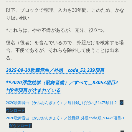
以下、ブロックで整理、入力も30年間、このため、かな
り扱い難い。
*これらは、やや不備があるが、充分、役立つ。
役名（役者）を含んでいるので、外題だけを検索する場
合、不便であるが、それらを除外して使うことは出来
る。
2025-09-30歌舞音曲／外題 code_52,239項目
**2020浮世絵学（歌舞音曲）／すべて＿83053項目2
*役者項目が含まれている
2020歌舞音曲（かぶおんぎょく）／総目録_-げだい_51475項目-2
ダ
ウンロード
2020歌舞音曲（かぶおんぎょく）／総目録_外題code順_51475項目-1
ダウンロード