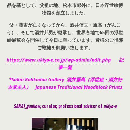
品を基として、父祖の地、松本市郊外に、日本浮世絵博
物館を創立しました。
父・藤吉が亡くなってから、酒井信夫・雁高（がんこ
う）、そして酒井邦男が継承し、世界各地で65回の浮世
絵展覧会を開催して今日に至っています。皆様のご指導
ご鞭撻を御願い致します。
https://www.ukiyo-e.co.jp/wp-admin/edit.php
記
事一覧
*Sakai Kohkodou Gallery 酒井雁高（浮世絵・酒井好
古堂主人） Japanese Traditional Woodblock Prints
SAKAI_gankow
, curator, pr
ofessional adviser of
ukiyo-e