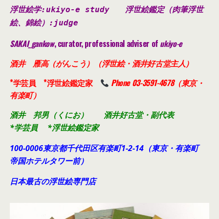
浮世絵学:ukiyo-e study
浮世絵鑑定（肉筆浮世
絵、錦絵）
:judge
SAKAI_gankow
, curator, professional adviser of
ukiyo-e
酒井 雁高（がんこう）（浮世絵・酒井好古堂主人）
*学芸員 *浮世絵鑑定家
Phone 03-3591-4678（東京・
有楽町）
酒井 邦男（くにお） 酒井好古堂・副代表
*学芸員 *浮世絵鑑定家
100-0006東京都千代田
区有楽町1-2-14（東京・有楽町
帝国ホテルタワー前）
日本最古の浮世絵専門店