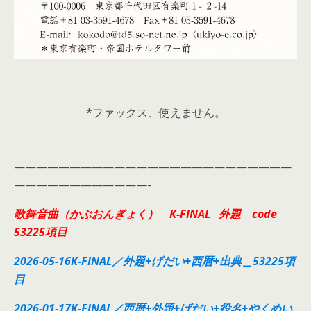
*ファックス、使えません。
—————————————————————————
————————————-
歌舞音曲（かぶおんぎょく） K-FINAL 外題 code
53225項目
2026-05-16K-FINAL／外題+げだい+西暦+出典＿53225項
目
2026-01-17K-FINAL／西暦+外題+げだい+役名+やくめい