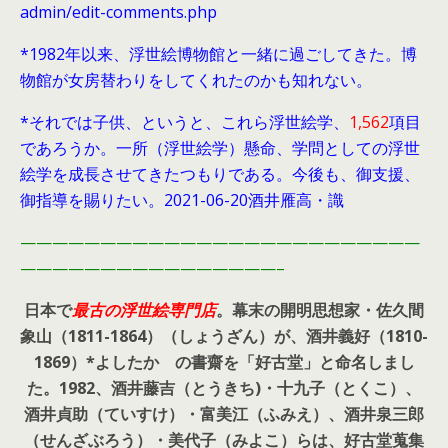
admin/edit-comments.php
*1982年以来、浮世絵博物館と一緒に過ごしてきた。博
物館が女房替わりをしてくれたのかも知れない。
*それでは子供、というと、これら浮世絵学、
1,562
項目
であろうか。一所（浮世絵学）懸命、学問としての浮世
絵学を成長させてきたつもりである。今後も、御支援、
御指導を賜りたい。2021-06-20酒井雁高・識
—————————————————————————
————————————————–
日本で
最古の浮世絵専門店
。幕末の開明思想家・
佐久間
象山（1811-1864）（しょうざん）が、酒井義好（1810-
1869）*よしたか の書齋を「好古堂」と命名しまし
た。
1982、酒井藤吉（とうきち)・十九子（とくこ）、
酒井貞助（ていすけ）・富美江（ふみえ）、酒井泉三郎
（せんざぶろう）・美代子（みよこ）らは、好古堂蒐集