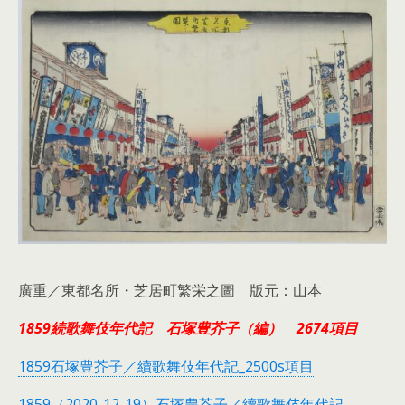
廣重／東都名所・芝居町繁栄之圖 版元：山本
1859続歌舞伎年代記 石塚豊芥子（編） 2674項目
1859石
塚豊芥子／續歌舞伎年代記_2500s項目
1859（2020-12-19）石塚豊芥子／續歌舞伎年代記