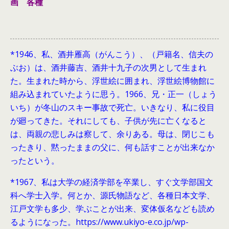
画 各種
*1946、
私、酒井雁高（がんこう）、（戸籍名、信夫の
ぶお）は、酒井藤吉、酒井十九子の次男として生まれ
た。生まれた時から、浮世絵に囲まれ、浮世絵博物館に
組み込まれていたように思う。1966、兄・正一（しょう
いち）が冬山のスキー事故で死亡。いきなり、私に役目
が廻ってきた。それにしても、子供が先に亡くなると
は、両親の悲しみは察して、余りある。母は、閉じこも
ったきり、黙ったままの父に、何も話すことが出来なか
ったという。
*1967、私は大学の経済学部を卒業し、すぐ文学部国文
科へ学士入学。何とか、源氏物語など、各種日本文学、
江戸文学も多少、学ぶことが出来、変体仮名なども読め
るようになった。https://www.ukiyo-e.co.jp/wp-