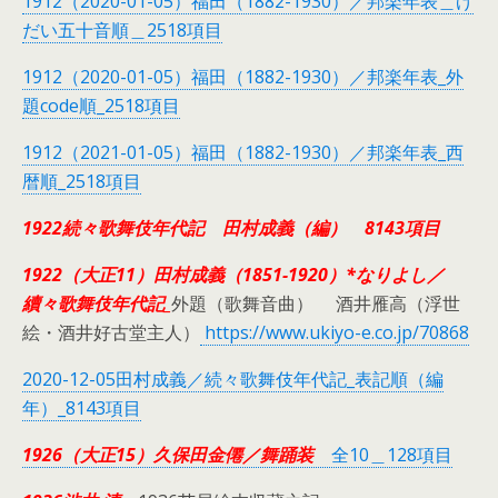
1912（2020-01-05）福田（1882-1930）／邦楽年表＿げ
だい五十音順＿2518項目
1912（2020-01-05）福田（1882-1930）／邦楽年表_外
題code順_2518項目
1912（2021-01-05）福田（1882-1930）／邦楽年表_西
暦順_2518項目
1922続々歌舞伎年代記 田村成義（編） 8143項目
1922（大正11）田村成義（1851-1920）*なりよし／
續々歌舞伎年代記_
外題（歌舞音曲） 酒井雁高（浮世
絵・酒井好古堂主人）
https://www.ukiyo-e.co.jp/70868
2020-12-05田村成義／続々歌舞伎年代記_表記順（編
年）_8143項目
1926（大正15）久保田金僊／舞踊装
全10＿128項目