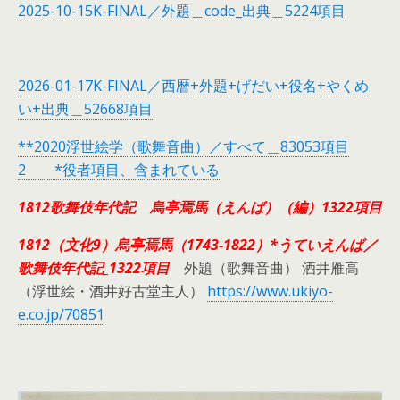
2025-10-15K-FINAL／外題＿code_出典＿5224項目
2026-01-17K-FINAL／西暦+外題+げだい+役名+やくめ
い+出典＿52668項目
**2020浮世絵学（歌舞音曲）／すべて＿83053項目
2 *役者項目、含まれている
1812歌舞伎年代記 烏亭焉馬（えんば）（編）1322項目
1812（文化9）烏亭焉馬（1743-1822）*うていえんば／
歌舞伎年代記_1322項目
外題（歌舞音曲） 酒井雁高
（浮世絵・酒井好古堂主人）
https://www.ukiyo-
e.co.jp/70851