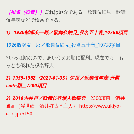
［役名（役者）］
こ
れは厄介である。歌舞伎細見、歌舞
伎年表などで検索できる。
1)
1926飯塚友一郎／歌舞伎細見_役名五十音_10758項目
1926飯塚友一郎／歌舞伎細見_役名五十音_10758項目
*いろは順なので、あいうえお順に配列。現在でも、も
っとも優れた役名辞典
2)
1959-1962（2021-01-05）伊原／歌舞伎年表_外題
code順＿7200項目
3) 2010古井戸／歌舞伎登場人物事典
2300項目 酒井
雁高（浮世絵・酒井好古堂主人）
https://www.ukiyo-
e.co.jp/6150