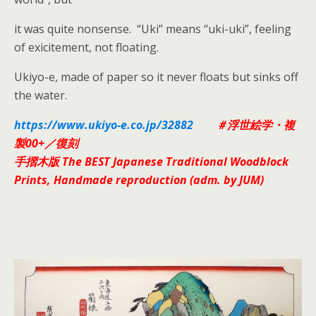
it was quite nonsense. “Uki” means “uki-uki”, feeling
of exicitement, not floating.
Ukiyo-e, made of paper so it never floats but sinks off
the water.
https://www.ukiyo-e.co.jp/32882
＃浮世絵学・複
製00+／復刻
手
摺木版 The BEST Japanese Traditional Woodblock
Prints, Handmade reproduction (adm. by JUM)