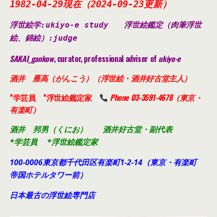
1982-04-29現在（2024-09-23更新）
浮世絵学:ukiyo-e study
浮世絵鑑定（肉筆浮世
絵、錦絵）
:judge
SAKAI_gankow
, curator, professional adviser of
ukiyo-e
酒井 雁高（がんこう）（浮世絵・酒井好古堂主人）
*学芸員 *浮世絵鑑定家
Phone 03-3591-4678（東京・
有楽町）
酒井 邦男（くにお） 酒井好古堂・副代表
*学芸員 *浮世絵鑑定家
100-0006東京都千代田
区有楽町1-2-14（東京・有楽町
帝国ホテルタワー前）
日本最古の浮世絵専門店