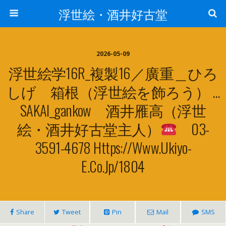
浮世絵・酒井好古堂
2026-05-09
浮世絵学16R_複製16／廣重＿ひろ
しげ 箱根（浮世絵を飾ろう） …
SAKAI_gankow 酒井雁高（浮世
絵・酒井好古堂主人）
03-
3591-4678 Https://www.ukiyo-
E.co.jp/1804
Share
Tweet
Pin
Mail
SMS