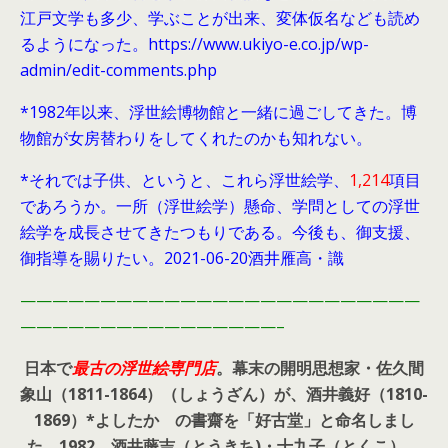
江戸文学も多少、学ぶことが出来、変体仮名なども読め
るようになった。https://www.ukiyo-e.co.jp/wp-
admin/edit-comments.php
*1982年以来、浮世絵博物館と一緒に過ごしてきた。博
物館が女房替わりをしてくれたのかも知れない。
*それでは子供、というと、これら浮世絵学、
1,214
項目
であろうか。一所（浮世絵学）懸命、学問としての浮世
絵学を成長させてきたつもりである。今後も、御支援、
御指導を賜りたい。2021-06-20酒井雁高・識
—————————————————————————
————————————————–
日本で
最古の浮世絵専門店
。幕末の開明思想家・
佐久間
象山（1811-1864）（しょうざん）が、酒井義好（1810-
1869）*よしたか の書齋を「好古堂」と命名しまし
た。
1982、酒井藤吉（とうきち)・十九子（とくこ）、