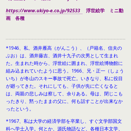
https://www.ukiyo-e.co.jp/92533
浮世絵学 ミニ動
画 各種
*1946、
私、酒井雁高（がんこう）、（戸籍名、信夫の
ぶお）は、酒井藤吉、酒井十九子の次男として生まれ
た。生まれた時から、浮世絵に囲まれ、浮世絵博物館に
組み込まれていたように思う。1966、兄・正一（しょう
いち）が冬山のスキー事故で死亡。いきなり、私に役目
が廻ってきた。それにしても、子供が先に亡くなると
は、両親の悲しみは察して、余りある。母は、閉じこも
ったきり、黙ったままの父に、何も話すことが出来なか
ったという。
*1967、私は大学の経済学部を卒業し、すぐ文学部国文
科へ学士入学。何とか、源氏物語など、各種日本文学、