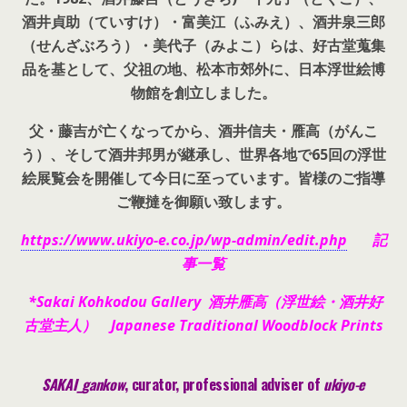
酒井貞助（ていすけ）・富美江（ふみえ）、酒井泉三郎
（せんざぶろう）・美代子（みよこ）らは、好古堂蒐集
品を基として、父祖の地、松本市郊外に、日本浮世絵博
物館を創立しました。
父・藤吉が亡くなってから、酒井信夫・雁高（がんこ
う）、そして酒井邦男が継承し、世界各地で65回の浮世
絵展覧会を開催して今日に至っています。皆様のご指導
ご鞭撻を御願い致します。
https://www.ukiyo-e.co.jp/wp-admin/edit.php
記
事一覧
*Sakai Kohkodou Gallery 酒井雁高（浮世絵・酒井好
古堂主人） Japanese Traditional Woodblock Prints
SAKAI_gankow
, curator, pr
ofessional adviser of
ukiyo-e