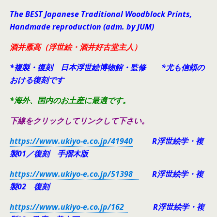
The BEST Japanese Traditional Woodblock Prints,
Handmade reproduction (adm. by JUM)
酒井雁高（浮世絵・酒井好古堂主人）
*複製・復刻 日本浮世絵博物館・監修 *尤も信頼の
おける復刻です
*海外、国内のお土産に最適です。
下線をクリックしてリンクして下さい。
https://www.ukiyo-e.co.jp/41940
R浮世絵学・複
製01／復刻 手摺木版
https://www.ukiyo-e.co.jp/51398
R浮世絵学・複
製02 復刻
https://www.ukiyo-e.co.jp/162
R浮世絵学・複