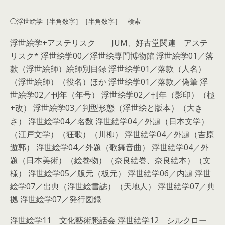
◯浮世絵学［半角数字］［半角数字］ 検索
浮世絵学+アステリスク JUM、好古堂関連 アステ
リスク* 浮世絵学00／浮世絵専門博物館 浮世絵学01／落
款（浮世絵師）絵師別目録 浮世絵学01／落款（人名）
（浮世絵師）（役名）ほか 浮世絵学01／落款／偽筆 浮
世絵学02／刊年（年号） 浮世絵学02／刊年（影印）（極
+改） 浮世絵学03／判型形態（浮世絵と版本）（大き
さ） 浮世絵学04／名数 浮世絵学04／外題（日本文学）
（江戸文学）（狂歌）（川柳） 浮世絵学04／外題（吉原
遊郭） 浮世絵学04／外題（歌舞音曲） 浮世絵学04／外
題（日本美術）（絵巻物）（奈良絵巻、奈良絵本）（文
様） 浮世絵学05／版元（板元） 浮世絵学06／内題 浮世
絵学07／出典（浮世絵書誌）（天地人） 浮世絵学07／典
拠 浮世絵学07／発行図録
浮世絵学11 文化藝術懇話会 浮世絵学12 シルクロー