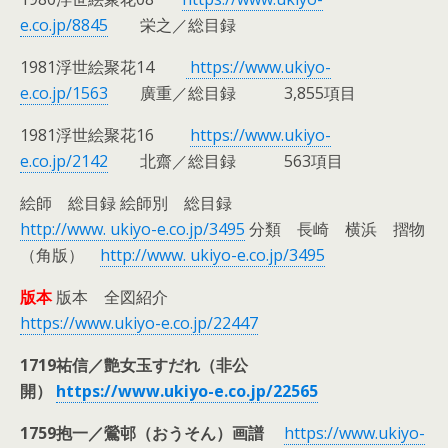
e.co.jp/8845
栄之／総目録
1981浮世絵聚花14
https://www.ukiyo-
e.co.jp/1563
廣重／総目録 3,855項目
1981浮世絵聚花16
https://www.ukiyo-
e.co.jp/2142
北齋／総目録 563項目
絵師 総目録 絵師別 総目録
http://www. ukiyo-e.co.jp/3495
分類 長崎 横浜 摺物
（角版）
http://www. ukiyo-e.co.jp/3495
版本
版本 全図紹介
https://www.ukiyo-e.co.jp/22447
1719祐信／艶女玉すだれ（非公
開）
https://www.ukiyo-e.co.jp/22565
1759抱一／鶯邨（おうそん）画譜
https://www.ukiyo-