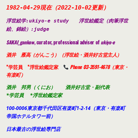
1982-04-29現在（2022-10-02更新）
浮世絵学:ukiyo-e study
浮世絵鑑定（肉筆浮世
絵、錦絵）
:judge
SAKAI_gankow
, curator, professional adviser of
ukiyo-e
酒井 雁高（がんこう）（浮世絵・酒井好古堂主人）
*学芸員 *浮世絵鑑定家
Phone 03-3591-4678（東京・
有楽町）
酒井 邦男（くにお） 酒井好古堂・副代表
*学芸員 *浮世絵鑑定家
100-0006東京都千代田
区有楽町1-2-14（東京・有楽町
帝国ホテルタワー前）
日本最古の浮世絵専門店