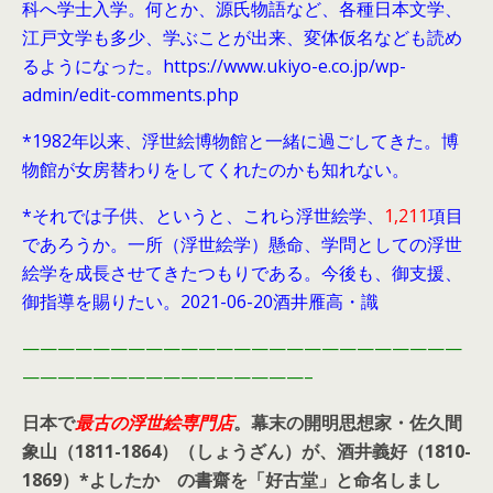
科へ学士入学。何とか、源氏物語など、各種日本文学、
江戸文学も多少、学ぶことが出来、変体仮名なども読め
るようになった。https://www.ukiyo-e.co.jp/wp-
admin/edit-comments.php
*1982年以来、浮世絵博物館と一緒に過ごしてきた。博
物館が女房替わりをしてくれたのかも知れない。
*それでは子供、というと、これら浮世絵学、
1,211
項目
であろうか。一所（浮世絵学）懸命、学問としての浮世
絵学を成長させてきたつもりである。今後も、御支援、
御指導を賜りたい。2021-06-20酒井雁高・識
—————————————————————————
————————————————–
日本で
最古の浮世絵専門店
。幕末の開明思想家・
佐久間
象山（1811-1864）（しょうざん）が、酒井義好（1810-
1869）*よしたか の書齋を「好古堂」と命名しまし