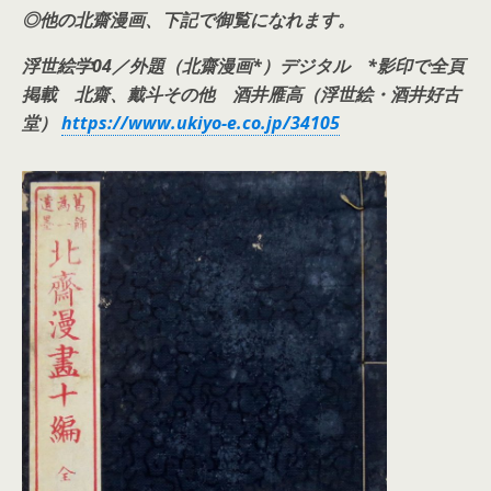
◎他の北齋漫画、下記で御覧になれます。
浮世絵学04／外題（北齋漫画*）デジタル *影印で全頁
掲載 北齋、戴斗その他 酒井雁高（浮世絵・酒井好古
堂）
https://www.ukiyo-e.co.jp/34105