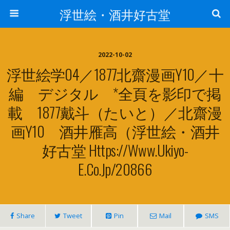
浮世絵・酒井好古堂
2022-10-02
浮世絵学04／1877北齋漫画Y10／十
編 デジタル *全頁を影印で掲
載 1877戴斗（たいと）／北齋漫
画Y10 酒井雁高（浮世絵・酒井
好古堂 Https://www.ukiyo-
E.co.jp/20866
Share
Tweet
Pin
Mail
SMS