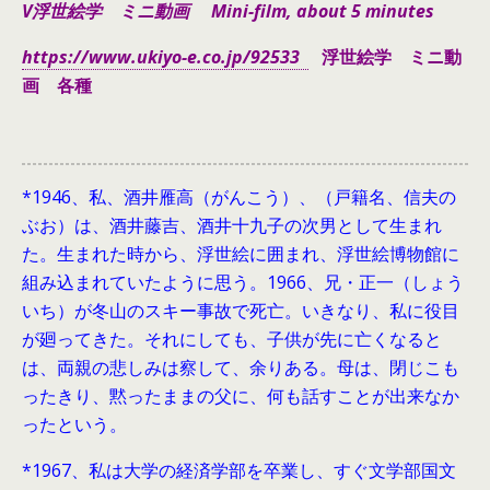
V浮世絵学 ミニ動画 Mini-film, about 5 minutes
https://www.ukiyo-e.co.jp/92533
浮世絵学 ミニ動
画 各種
*1946、
私、酒井雁高（がんこう）、（戸籍名、信夫の
ぶお）は、酒井藤吉、酒井十九子の次男として生まれ
た。生まれた時から、浮世絵に囲まれ、浮世絵博物館に
組み込まれていたように思う。1966、兄・正一（しょう
いち）が冬山のスキー事故で死亡。いきなり、私に役目
が廻ってきた。それにしても、子供が先に亡くなると
は、両親の悲しみは察して、余りある。母は、閉じこも
ったきり、黙ったままの父に、何も話すことが出来なか
ったという。
*1967、私は大学の経済学部を卒業し、すぐ文学部国文