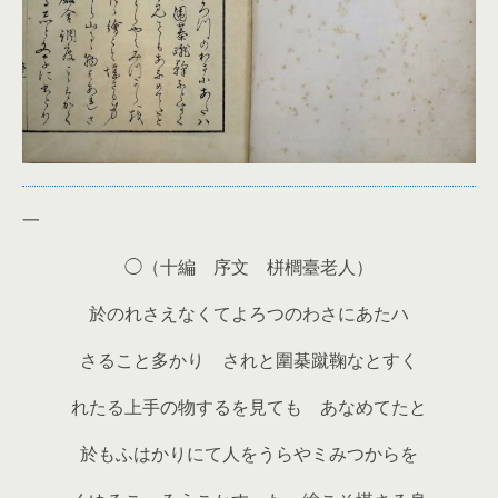
一
◯（十編 序文 栟櫚臺老人）
於のれさえなくてよろつのわさにあたハ
さること多かり されと圍棊蹴鞠なとすく
れたる上手の物するを見ても あなめてたと
於もふはかりにて人をうらやミみつからを