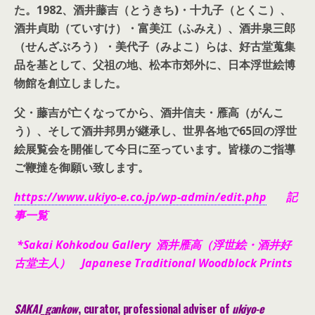
た。
1982、酒井藤吉（とうきち)・十九子（とくこ）、
酒井貞助（ていすけ）・富美江（ふみえ）、酒井泉三郎
（せんざぶろう）・美代子（みよこ）らは、好古堂蒐集
品を基として、父祖の地、松本市郊外に、日本浮世絵博
物館を創立しました。
父・藤吉が亡くなってから、酒井信夫・雁高（がんこ
う）、そして酒井邦男が継承し、世界各地で65回の浮世
絵展覧会を開催して今日に至っています。皆様のご指導
ご鞭撻を御願い致します。
https://www.ukiyo-e.co.jp/wp-admin/edit.php
記
事一覧
*Sakai Kohkodou Gallery 酒井雁高（浮世絵・酒井好
古堂主人） Japanese Traditional Woodblock Prints
SAKAI_gankow
, curator, pr
ofessional adviser of
ukiyo-e