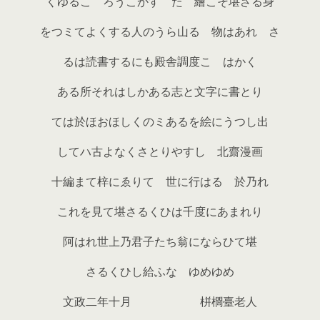
くゆるこゝろうこかす たゝ繪こそ堪さる身
をつミてよくする人のうら山るゝ物はあれ さ
るは読書するにも殿舎調度こゝはかく
ある所それはしかある志と文字に書とり
ては於ほおほしくのミあるを絵にうつし出
してハ古よなくさとりやすし 北齋漫画
十編まて梓にゑりて 世に行はる 於乃れ
これを見て堪さるくひは千度にあまれり
阿はれ世上乃君子たち翁にならひて堪
さるくひし給ふな ゆめゆめ
文政二年十月 栟櫚臺老人