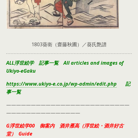
1803葵衛（齋藤秋圃）／葵氏艶譜
ALL浮世絵学 記事一覧 All articles and images of
Ukiyo-eGaku
https://www.ukiyo-e.co.jp/wp-admin/edit.php
記
事一覧
—————————————————————————
———————————————
G浮世絵学00 御案内 酒井雁高（浮世絵・酒井好古
堂） Guide