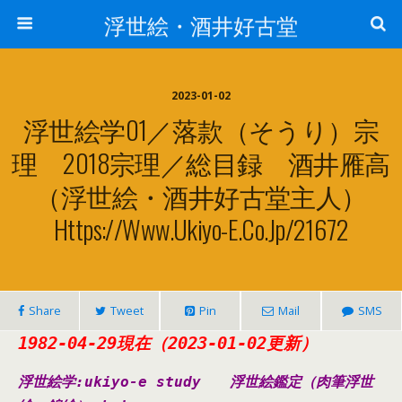
浮世絵・酒井好古堂
2023-01-02
浮世絵学01／落款（そうり）宗
理 2018宗理／総目録 酒井雁高
（浮世絵・酒井好古堂主人）
Https://www.ukiyo-E.co.jp/21672
Share
Tweet
Pin
Mail
SMS
1982-04-29現在（2023-01-02更新）
浮世絵学:ukiyo-e study
浮世絵鑑定（肉筆浮世