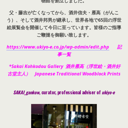
物館を創立しました。
父・藤吉が亡くなってから、酒井信夫・雁高（がんこ
う）、そして酒井邦男が継承し、世界各地で65回の浮世
絵展覧会を開催して今日に至っています。皆様のご指導
ご鞭撻を御願い致します。
https://www.ukiyo-e.co.jp/wp-admin/edit.php
記
事一覧
*Sakai Kohkodou Gallery 酒井雁高（浮世絵・酒井好
古堂主人） Japanese Traditional Woodblock Prints
SAKAI_gankow
, curator, pr
ofessional adviser of
ukiyo-e