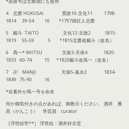
*辰政号は北齋期にも使用
4 北齋 HOKUSAI 寛政10-文化11 1798-
1814 39-54 16 *1797画狂人北齋
5 戴斗 TAITO 文化12-文政2 1815-
1819 55-59 5 *1815北齋改戴斗（改名）
6 爲一* WIITSU 文政3-天保4 1820-
1833 60-74 15 *1820戴斗改爲一（改名）
7 卍 MANJI 天保5-嘉永2 1834-
1849 75-90 16
*谷素外が爲一号を命名
何か御気付きの点があれば、御教示ください。 酒井 雁
高（がんこう） 学芸員 curator
［浮世絵学**］ 浮世絵・酒井好古堂