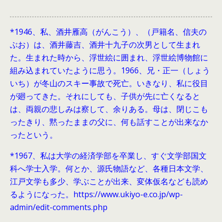
*1946、
私、酒井雁高（がんこう）、（戸籍名、信夫の
ぶお）は、酒井藤吉、酒井十九子の次男として生まれ
た。生まれた時から、浮世絵に囲まれ、浮世絵博物館に
組み込まれていたように思う。1966、兄・正一（しょう
いち）が冬山のスキー事故で死亡。いきなり、私に役目
が廻ってきた。それにしても、子供が先に亡くなると
は、両親の悲しみは察して、余りある。母は、閉じこも
ったきり、黙ったままの父に、何も話すことが出来なか
ったという。
*1967、私は大学の経済学部を卒業し、すぐ文学部国文
科へ学士入学。何とか、源氏物語など、各種日本文学、
江戸文学も多少、学ぶことが出来、変体仮名なども読め
るようになった。https://www.ukiyo-e.co.jp/wp-
admin/edit-comments.php