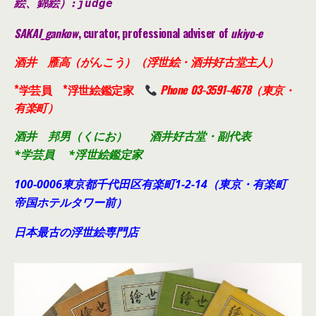
絵、錦絵）
:judge
SAKAI_gankow
, curator, professional adviser of
ukiyo-e
酒井 雁高（がんこう）（浮世絵・酒井好古堂主人）
*学芸員 *浮世絵鑑定家
Phone 03-3591-4678（東京・
有楽町）
酒井 邦男（くにお） 酒井好古堂・副代表
*学芸員 *浮世絵鑑定家
100-0006東京都千代田
区有楽町1-2-14（東京・有楽町
帝国ホテルタワー前）
日本最古の浮世絵専門店