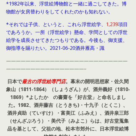
*1982年以来、浮世絵博物館と一緒に過ごしてきた。博
物館が女房替わりをしてくれたのかも知れない。
*それでは子供、というと、これら浮世絵学、
1,239
項目
であろうか。一所（浮世絵学）懸命、学問としての浮世
絵学を成長させてきたつもりである。今後も、御支援、
御指導を賜りたい。2021-06-20酒井雁高・識
—————————————————————————
————————————————–
日本で
最古の浮世絵専門店
。幕末の開明思想家・
佐久間
象山（1811-1864）（しょうざん）が、酒井義好（1810-
1869）*よしたか の書齋を「好古堂」と命名しまし
た。
1982、酒井藤吉（とうきち)・十九子（とくこ）、
酒井貞助（ていすけ）・富美江（ふみえ）、酒井泉三郎
（せんざぶろう）・美代子（みよこ）らは、好古堂蒐集
品を基として、父祖の地、松本市郊外に、日本浮世絵博