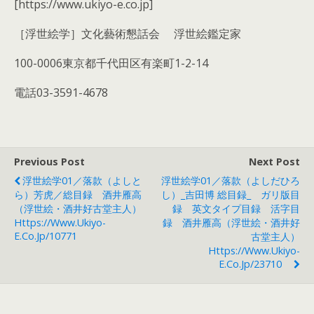
[https://www.ukiyo-e.co.jp]
［浮世絵学］文化藝術懇話会 浮世絵鑑定家
100-0006東京都千代田区有楽町1-2-14
電話03-3591-4678
Previous Post
Next Post
浮世絵学01／落款（よしと
浮世絵学01／落款（よしだひろ
ら）芳虎／総目録 酒井雁高
し）_吉田博 総目録_ ガリ版目
（浮世絵・酒井好古堂主人）
録 英文タイプ目録 活字目
Https://www.ukiyo-
録 酒井雁高（浮世絵・酒井好
E.co.jp/10771
古堂主人）
Https://www.ukiyo-
E.co.jp/23710