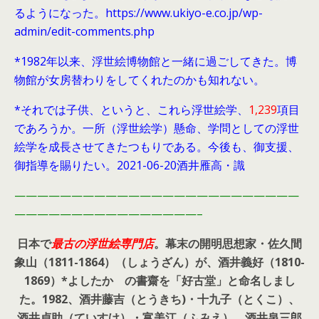
るようになった。https://www.ukiyo-e.co.jp/wp-
admin/edit-comments.php
*1982年以来、浮世絵博物館と一緒に過ごしてきた。博
物館が女房替わりをしてくれたのかも知れない。
*それでは子供、というと、これら浮世絵学、
1,239
項目
であろうか。一所（浮世絵学）懸命、学問としての浮世
絵学を成長させてきたつもりである。今後も、御支援、
御指導を賜りたい。2021-06-20酒井雁高・識
—————————————————————————
————————————————–
日本で
最古の浮世絵専門店
。幕末の開明思想家・
佐久間
象山（1811-1864）（しょうざん）が、酒井義好（1810-
1869）*よしたか の書齋を「好古堂」と命名しまし
た。
1982、酒井藤吉（とうきち)・十九子（とくこ）、
酒井貞助（ていすけ）・富美江（ふみえ）、酒井泉三郎