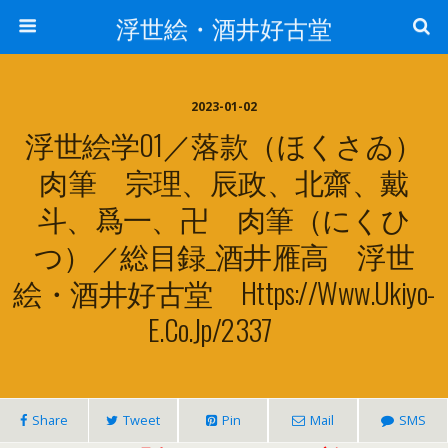
浮世絵・酒井好古堂
2023-01-02
浮世絵学01／落款（ほくさゐ）
肉筆 宗理、辰政、北齋、戴
斗、爲一、卍 肉筆（にくひ
つ）／総目録_酒井雁高 浮世
絵・酒井好古堂 Https://www.ukiyo-
E.co.jp/2337
Share
Tweet
Pin
Mail
SMS