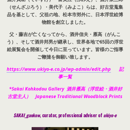
（せんざぶろう）・美代子（みよこ）らは、好古堂蒐集
品を基として、父祖の地、松本市郊外に、日本浮世絵博
物館を創立しました。
父・藤吉が亡くなってから、酒井信夫・雁高（がんこ
う）、そして酒井邦男が継承し、世界各地で65回の浮世
絵展覧会を開催して今日に至っています。皆様のご指導
ご鞭撻を御願い致します。
https://www.ukiyo-e.co.jp/wp-admin/edit.php
記
事一覧
*Sakai Kohkodou Gallery 酒井雁高（浮世絵・酒井好
古堂主人） Japanese Traditional Woodblock Prints
SAKAI_gankow
, curator, pr
ofessional adviser of
ukiyo-e