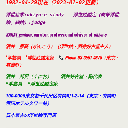
1982-04-29現在（2023-01-02更新）
浮世絵学:ukiyo-e study
浮世絵鑑定（肉筆浮世
絵、錦絵）
:judge
SAKAI_gankow
, curator, professional adviser of
ukiyo-e
酒井 雁高（がんこう）（浮世絵・酒井好古堂主人）
*学芸員 *浮世絵鑑定家
Phone 03-3591-4678（東京・
有楽町）
酒井 邦男（くにお） 酒井好古堂・副代表
*学芸員 *浮世絵鑑定家
100-0006東京都千代田
区有楽町1-2-14（東京・有楽町
帝国ホテルタワー前）
日本最古の浮世絵専門店