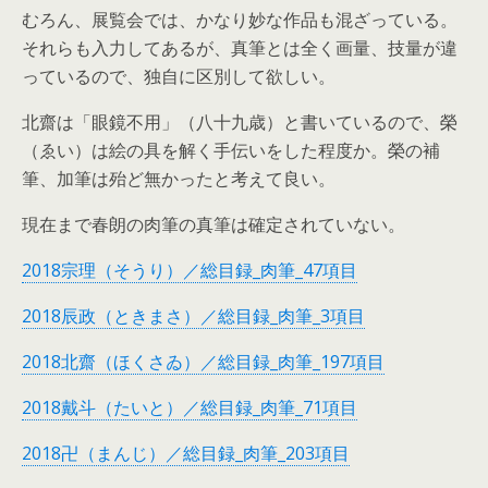
むろん、展覧会では、かなり妙な作品も混ざっている。
それらも入力してあるが、真筆とは全く画量、技量が違
っているので、独自に区別して欲しい。
北齋は「眼鏡不用」（八十九歳）と書いているので、榮
（ゑい）は絵の具を解く手伝いをした程度か。榮の補
筆、加筆は殆ど無かったと考えて良い。
現在まで春朗の肉筆の真筆は確定されていない。
2018宗理（そうり）／総目録_肉筆_47項目
2018辰政（ときまさ）／総目録_肉筆_3項目
2018北齋（ほくさゐ）／総目録_肉筆_197項目
2018戴斗（たいと）／総目録_肉筆_71項目
2018卍（まんじ）／総目録_肉筆_203項目