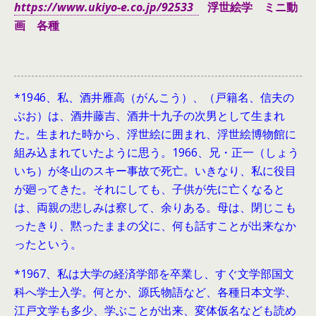
https://www.ukiyo-e.co.jp/92533
浮世絵学 ミニ動
画 各種
*1946、
私、酒井雁高（がんこう）、（戸籍名、信夫の
ぶお）は、酒井藤吉、酒井十九子の次男として生まれ
た。生まれた時から、浮世絵に囲まれ、浮世絵博物館に
組み込まれていたように思う。1966、兄・正一（しょう
いち）が冬山のスキー事故で死亡。いきなり、私に役目
が廻ってきた。それにしても、子供が先に亡くなると
は、両親の悲しみは察して、余りある。母は、閉じこも
ったきり、黙ったままの父に、何も話すことが出来なか
ったという。
*1967、私は大学の経済学部を卒業し、すぐ文学部国文
科へ学士入学。何とか、源氏物語など、各種日本文学、
江戸文学も多少、学ぶことが出来、変体仮名なども読め