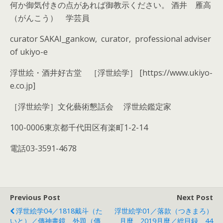
何か御気付きの点があれば御教示ください。 酒井 雁高
（がんこう） 学芸員
curator SAKAI_gankow, curator, professional adviser
of ukiyo-e
浮世絵・酒井好古堂 ［浮世絵学］ [https://www.ukiyo-
e.co.jp]
［浮世絵学］文化藝術懇話会 浮世絵鑑定家
100-0006東京都千代田区有楽町1-2-14
電話03-3591-4678
Previous Post
Next Post
浮世絵学04／1818戴斗（た
浮世絵学01／落款（つきまろ）
いと）／傳神畫鏡 外題（傳
月麿 2019月麿／総目録 44