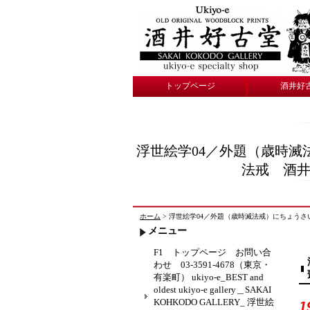
トップページ
酒井好
浮世絵学04／外題（歳時滅
法戒 酒井雁高
ホーム
> 浮世絵学04／外題（歳時滅法戒）にちょうさい耳鳥齋
メニュー
F1 トップページ お問い合
わせ 03-3591-4678（東京・
有楽町） ukiyo-e_BEST and
oldest ukiyo-e gallery＿SAKAI
KOHKODO GALLERY_ 浮世絵
1