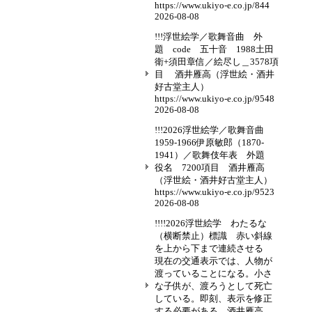
https://www.ukiyo-e.co.jp/844
2026-08-08
!!!浮世絵学／歌舞音曲 外
題 code 五十音 1988土田
衛+須田章信／絵尽し＿3578項
目 酒井雁高（浮世絵・酒井
好古堂主人）
https://www.ukiyo-e.co.jp/9548
2026-08-08
!!!2026浮世絵学／歌舞音曲
1959-1966伊原敏郎（1870-
1941）／歌舞伎年表 外題
役名 7200項目 酒井雁高
（浮世絵・酒井好古堂主人）
https://www.ukiyo-e.co.jp/9523
2026-08-08
!!!!2026浮世絵学 わたるな
（横断禁止）標識 赤い斜線
を上から下まで連続させる
現在の交通表示では、人物が
渡っていることになる。小さ
な子供が、渡ろうとして死亡
している。即刻、表示を修正
する必要がある。酒井雁高