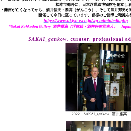
松本市郊外に、日本浮世絵博物館を創立し
父・藤吉が亡くなってから、酒井信夫・雁高（がんこう）、そして酒井邦男が継
開催して今日に至っています。皆様のご指導ご鞭撻を
https://www.ukiyo-e.co.jp/wp-admin/edit.php
*Sakai Kohkodou Gallery 酒井雁高（浮世絵・酒井好古堂主人） Japanese Tr
SAKAI_gankow
, curator, pr
ofessional a
2022 SAKAI, gankow 酒井雁高