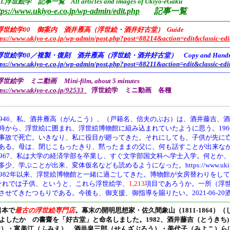
L浮世絵学 記事一覧 All articles and images of Ukiyo-eGaku
tps://www.ukiyo-e.co.jp/wp-admin/edit.php
記事一覧
——————————————————————————————————
浮世絵学00 御案内 酒井雁高（浮世絵・酒井好古堂） Guide
tps://www.ukiyo-e.co.jp/wp-admin/post.php?post=88214&action=edit&classic-edi
———————————————————————————————————
浮世絵学00／複製・復刻 酒井雁高（浮世絵・酒井好古堂） Copy and Handmade 
tps://www.ukiyo-e.co.jp/wp-admin/post.php?post=88211&action=edit&classic-edi
———————————————————————————————————
世絵学 ミニ動画 Mini-film, about 5 minutes
tps://www.ukiyo-e.co.jp/92533
浮世絵学 ミニ動画 各種
946、
私、酒井雁高（がんこう）、（戸籍名、信夫のぶお）は、酒井藤吉、酒
時から、浮世絵に囲まれ、浮世絵博物館に組み込まれていたように思う。19
事故で死亡。いきなり、私に役目が廻ってきた。それにしても、子供が先に
ある。母は、閉じこもったきり、黙ったままの父に、何も話すことが出来な
1967、私は大学の経済学部を卒業し、すぐ文学部国文科へ学士入学。何とか
多少、学ぶことが出来、変体仮名なども読めるようになった。https://www.ukiyo-e.co.jp/
1982年以来、浮世絵博物館と一緒に過ごしてきた。博物館が女房替わりをし
それでは子供、というと、これら浮世絵学、
1,213
項目であろうか。一所（浮
させてきたつもりである。今後も、御支援、御指導を賜りたい。2021-06-20
———————————————————————————————————
日本で
最古の浮世絵専門店
。幕末の開明思想家・
佐久間象山（1811-1864）（
よしたか の書齋を「好古堂」と命名しました。
1982、酒井藤吉（とうき
け）・富美江（ふみえ）、酒井泉三郎（せんざぶろう）・美代子（みよこ）ら