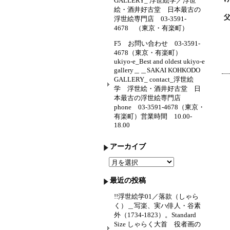
GALLERY_ 浮世絵学／浮世
絵・酒井好古堂 日本最古の
浮世絵専門店 03-3591-
4678 （東京・有楽町）
F5 お問い合わせ 03-3591-
4678（東京・有楽町）
ukiyo-e_Best and oldest ukiyo-e
gallery＿＿SAKAI KOHKODO
GALLERY_ contact_浮世絵
学 浮世絵・酒井好古堂 日
本最古の浮世絵専門店
phone 03-3591-4678（東京・
有楽町）営業時間 10.00-
18.00
アーカイブ
ア
ー
カ
最近の投稿
イ
ブ
!!浮世絵学01／落款（しゃら
く）＿写楽、実ハ俳人・谷素
外（1734-1823）。Standard
Size しゃらく大首 役者画の