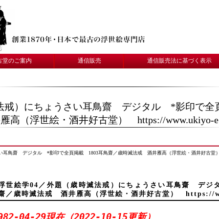
古堂のご案内
通信販売
通信販売法に基づく表示
法戒）にちょうさい耳鳥齋 デジタル *影印で全頁
（浮世絵・酒井好古堂） https://www.ukiyo-e.co.
 デジタル *影印で全頁掲載 1803耳鳥齋／歳時滅法戒 酒井雁高（浮世絵・酒井好古堂） https://www.
浮世絵学04／外題（歳時滅法戒）にちょうさい耳鳥齋 デジタ
齋／歳時滅法戒 酒井雁高（浮世絵・酒井好古堂） https://www.uk
982-04-29現在（2022-10-15更新）