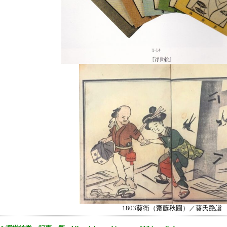
1803葵衛（齋藤秋圃）／葵氏艶譜