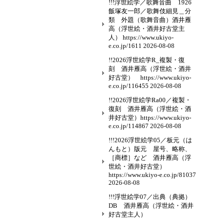
!!!浮世絵学／歌舞音曲 1926
飯塚友一郎／歌舞伎細見＿分
類 外題（歌舞音曲）酒井雁
高（浮世絵・酒井好古堂主
人） https://www.ukiyo-
e.co.jp/1611
2026-08-08
!!2026浮世絵学R_複製・復
刻 酒井雁高（浮世絵・酒井
好古堂） https://www.ukiyo-
e.co.jp/116455
2026-08-08
!!2026浮世絵学Ra00／複製・
復刻 酒井雁高（浮世絵・酒
井好古堂）https://www.ukiyo-
e.co.jp/114867
2026-08-08
!!!2026浮世絵学05／板元（は
んもと）版元 屋号、略称、
［商標］など 酒井雁高（浮
世絵・酒井好古堂）
https://www.ukiyo-e.co.jp/81037
2026-08-08
!!!浮世絵学07／出典（典拠）
DB 酒井雁高（浮世絵・酒井
好古堂主人）