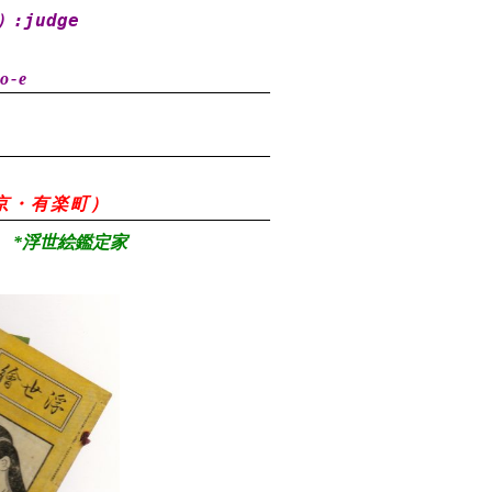
）
:judge
o-e
8（東京・有楽町）
*浮世絵鑑定家
）