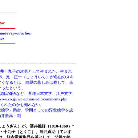
—————
tor
———–
reproduction
tor
———–
井十九子の次男として生まれた。生まれ
66、兄・正一（しょういち）が冬山のスキ
亡くなるとは、両親の悲しみは察して、余
かったという。
、源氏物語など、各種日本文学、江戸文学
wp-admin/edit-comments.php
てくれたのかも知れない。
世絵学）懸命、学問としての浮世絵学を成
酒井雁高・識
—————–
しょうざん）が、酒井義好（1810-1869）*
ち)・十九子（とくこ）、酒井貞助（ていす
は、好古堂蒐集品を基として、父祖の地、