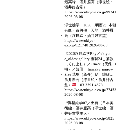
最高峰 酒井雁高（浮世絵・
酒井好古堂）
https://www.ukiyo-e.co.jp/99241
2026-08-08
浮世絵学 1656（明暦2）本朝
有像・百將傳 天地 酒井雁
高（浮世絵・酒井好古堂）
https://www.ukiyo-
e.co.jp/121748
2026-08-08
!!2026浮世絵学Rky／ukiyo-
e_oldest gallery 複製24＿落款
（くによし）／1842c（天保13
頃）／短冊 Tanzaku, narrow
Size 花鳥（魚介）鮎、緋鯉…
酒井雁高（浮世絵・酒井好古
堂）
03-3591-4678
https://www.ukiyo-e.co.jp/77453
2026-08-08
!!!浮世絵学07／出典（日本美
術編）酒井雁高（浮世絵・酒
井好古堂主人）
https://www.ukiyo-e.co.jp/5825
2026-08-08