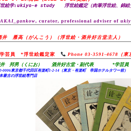
世絵学:ukiyo-e study
浮世絵鑑定（肉筆浮世絵、錦絵
AKAI_gankow
, curator, professional adviser of
ukiy
酒井 雁高（がんこう）（浮世絵・酒井好古堂主人）
*学芸員 *浮世絵鑑定家
Phone 03-3591-467
酒井 邦男（くにお） 酒井好古堂・副代表 *学芸員 
00-0006東京都千代田
区有楽町1-2-14（東京・有楽町 帝国ホテルタワー前
本最古の浮世絵専門店