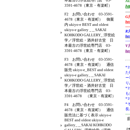
本最古の浮世絵専門店 03-
AL
3591-4678（東京・有楽町）
ht
—
F2 お問い合わせ 03-3591-
G
4678（東京・有楽町） 御案
ht
内 ukiyo-e BEST and oldest
—
ukiyo-e gallery _＿SAKAI
R
KOHKODO GALLERY_ 浮世絵
ht
学／浮世絵・酒井好古堂 日
—
本最古の浮世絵専門店 03-
V浮
3591-4678（東京・有楽町）
ht
F3 お問い合わせ 03-3591-
4678（東京・有楽町） 通信
*1
販売 ukiyo-e_BEST and oldest
た
ukiyo-e gallery_＿SAKAI
ー
KOHKODO GALLERY_ 浮世絵
り
学／浮世絵・酒井好古堂 日
*
本最古の浮世絵専門店 03-
も
3591-4678 （東京・有楽町）
*
*
F4 お問い合わせ 03-3591-
長
4678（東京・有楽町） 通信
—
販売法に基づく表示 ukiyo-e
BEST and oldest ukiyo-e
gallery_＿SAKAI KOHKODO