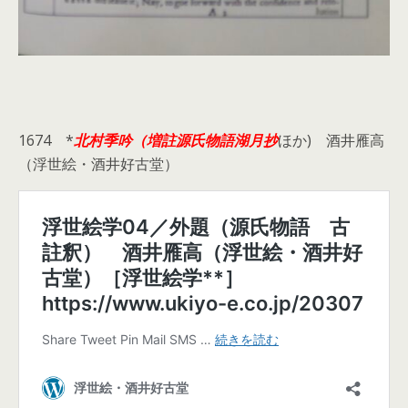
1674 *
北村季吟（増註源氏物語湖月抄
ほか) 酒井雁高
（浮世絵・酒井好古堂）