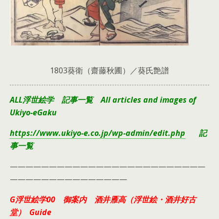
1803葵衛（齋藤秋圃）／葵氏艶譜
ALL浮世絵学 記事一覧 All articles and images of
Ukiyo-eGaku
https://www.ukiyo-e.co.jp/wp-admin/edit.php
記
事一覧
—————————————————————————
———————————————
G浮世絵学00 御案内 酒井雁高（浮世絵・酒井好古
堂） Guide