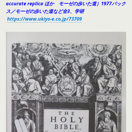
accurate replica ほか モーゼの歩いた道）1977パック
ス／モーゼの歩いた道など全3、学研
https://www.ukiyo-e.co.jp/73709