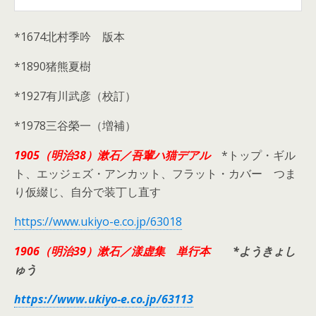
*1674北村季吟 版本
*1890猪熊夏樹
*1927有川武彦（校訂）
*1978三谷榮一（増補）
1905（明治38）漱石／吾輩ハ猫デアル
*トップ・ギル
ト、エッジェズ・アンカット、フラット・カバー つま
り仮綴じ、自分で装丁し直す
https://www.ukiyo-e.co.jp/63018
1906（明治39）漱石／漾虚集 単行本
*ようきょし
ゅう
https://www.ukiyo-e.co.jp/63113