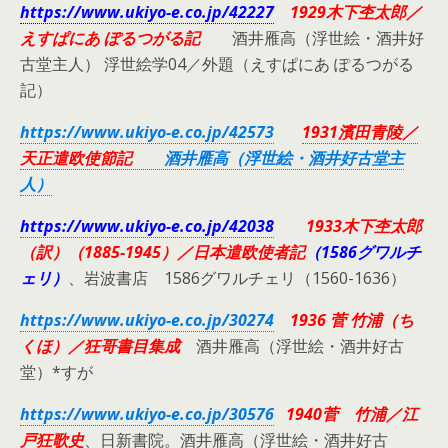
https://www.ukiyo-e.co.jp/42227
1929木下杢太郎／
えすぱにあ ぽるつがる記
酒井雁高（浮世絵・酒井好
古堂主人） 浮世絵学04／外題（えすぱにあ ぽるつがる
記）
https://www.ukiyo-e.co.jp/42573
1931濱田青陵／
天正遣欧使節記
酒井雁高（浮世絵・酒井好古堂主
人）
https://www.ukiyo-e.co.jp/42038
1933木下杢太郎
（訳）（1885-1945）／日本遣欧使者記
（1586グワルチ
ェリ）
、岩波書店 1586グワルチェリ（1560-1636）
https://www.ukiyo-e.co.jp/30274
1936 菅 竹浦（ち
くほ）／
狂
哥書目集成
酒井雁高（浮世絵・酒井好古
堂）*すが
https://www.ukiyo-e.co.jp/30576
1940菅 竹浦／江
戸狂歌史
、日新書院。酒井雁高（浮世絵・酒井好古