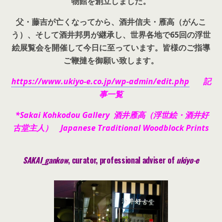
物館を創立しました。
父・藤吉が亡くなってから、酒井信夫・雁高（がんこ
う）、そして酒井邦男が継承し、世界各地で65回の浮世
絵展覧会を開催して今日に至っています。皆様のご指導
ご鞭撻を御願い致します。
https://www.ukiyo-e.co.jp/wp-admin/edit.php
記
事一覧
*Sakai Kohkodou Gallery 酒井雁高（浮世絵・酒井好
古堂主人） Japanese Traditional Woodblock Prints
SAKAI_gankow
, curator, pr
ofessional adviser of
ukiyo-e