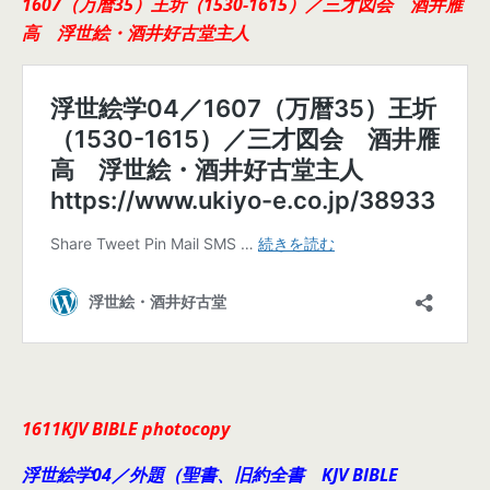
1607（万暦35）王圻（1530-1615）／三才図会 酒井雁
高 浮世絵・酒井好古堂主人
1611KJV BIBLE photocopy
浮世絵学04／外題（聖書、旧約全書 KJV BIBLE