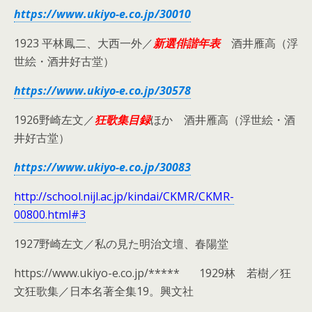
https://www.ukiyo-e.co.jp/30010
1923 平林鳳二、大西一外／
新選俳諧年表
酒井雁高（浮
世絵・酒井好古堂）
https://www.ukiyo-e.co.jp/30578
1926野崎左文／
狂歌集目録
ほか 酒井雁高（浮世絵・酒
井好古堂）
https://www.ukiyo-e.co.jp/30083
http://school.nijl.ac.jp/kindai/CKMR/CKMR-
00800.html#3
1927野崎左文／私の見た明治文壇、春陽堂
https://www.ukiyo-e.co.jp/***** 1929林 若樹／狂
文狂歌集／日本名著全集19。興文社