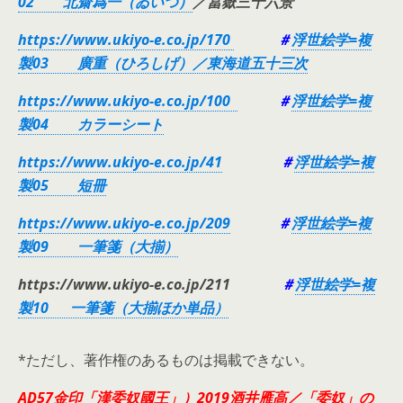
02 北齋爲一（ゐいつ）
／冨嶽三十六景
https://www.ukiyo-e.co.jp/170
＃
浮世絵学=複
製03 廣重（ひろしげ）／東海道五十三次
https://www.ukiyo-e.co.jp/100
＃
浮世絵学=複
製04 カラーシート
https://www.ukiyo-e.co.jp/41
＃
浮世絵学=複
製05 短冊
https://www.ukiyo-e.co.jp/209
＃
浮世絵学=複
製09 一筆箋（大揃）
https://www.ukiyo-e.co.jp/211
＃
浮世絵学=複
製10 一筆箋（大揃ほか単品）
*ただし、著作権のあるものは掲載できない。
AD57金印「漢委奴國王」）2019酒井雁高／「委奴」の