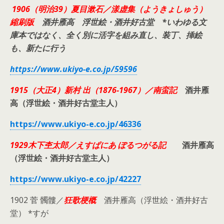
1906（明治39）夏目漱石／漾虚集（ようきょしゅう）
縮刷版
酒井雁高 浮世絵・酒井好古堂 *いわゆる文
庫本ではなく、全く別に活字を組み直し、装丁、挿絵
も、新たに行う
https://www.ukiyo-e.co.jp/59596
1915
（大正
4
）新村
出（
1876-1967
）／南蛮記
酒井雁
高（浮世絵・酒井好古堂主人）
https://www.ukiyo-e.co.jp/46336
1929
木下杢太郎／えすぱにあ
ぽるつがる記
酒井雁高
（浮世絵・酒井好古堂主人）
https://www.ukiyo-e.co.jp/42227
1902 菅 髑髏／
狂歌梗概
酒井雁高（浮世絵・酒井好古
堂） *すが