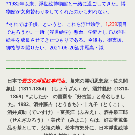
*1982年以来、浮世絵博物館と一緒に過ごしてきた。博
物館が女房替わりをしてくれたのかも知れない。
*それでは子供、というと、これら浮世絵学、
1,239
項目
であろうか。一所（浮世絵学）懸命、学問としての浮世
絵学を成長させてきたつもりである。今後も、御支援、
御指導を賜りたい。2021-06-20酒井雁高・識
—————————————————————————
————————————————–
日本で
最古の浮世絵専門店
。幕末の開明思想家・
佐久間
象山（1811-1864）（しょうざん）が、酒井義好（1810-
1869）*よしたか の書齋を「好古堂」と命名しまし
た。
1982、酒井藤吉（とうきち)・十九子（とくこ）、
酒井貞助（ていすけ）・富美江（ふみえ）、酒井泉三郎
（せんざぶろう）・美代子（みよこ）らは、好古堂蒐集
品を基として、父祖の地、松本市郊外に、日本浮世絵博