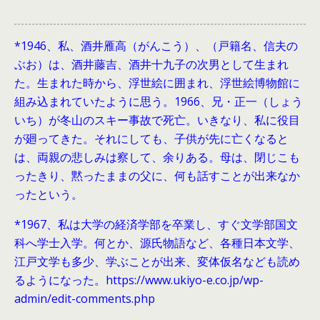
*1946、
私、酒井雁高（がんこう）、（戸籍名、信夫の
ぶお）は、酒井藤吉、酒井十九子の次男として生まれ
た。生まれた時から、浮世絵に囲まれ、浮世絵博物館に
組み込まれていたように思う。1966、兄・正一（しょう
いち）が冬山のスキー事故で死亡。いきなり、私に役目
が廻ってきた。それにしても、子供が先に亡くなると
は、両親の悲しみは察して、余りある。母は、閉じこも
ったきり、黙ったままの父に、何も話すことが出来なか
ったという。
*1967、私は大学の経済学部を卒業し、すぐ文学部国文
科へ学士入学。何とか、源氏物語など、各種日本文学、
江戸文学も多少、学ぶことが出来、変体仮名なども読め
るようになった。https://www.ukiyo-e.co.jp/wp-
admin/edit-comments.php