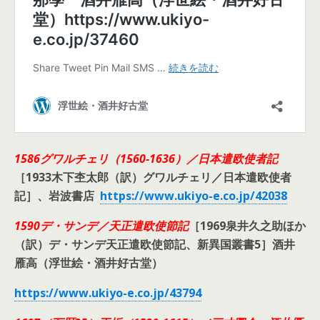
1586
グワルチェリ（
1560-1636
）／日本遣欧使者記
［
1933
木下杢太郎（訳）グワルチェリ／日本遣欧使者
記］、岩波書店
https://www.ukiyo-e.co.jp/42038
1590
デ・サンデ／天正遣欧使節記
［
1969
泉井久之助ほか
（訳）デ・サンデ天正遣欧使節記、新異国叢書
5
］酒井
雁高（浮世絵・酒井好古堂）
https://www.ukiyo-e.co.jp/43794