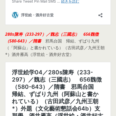
280s陳寿（233-297）／魏志（三國志） 656魏徴
（580-643）／隋書
邪馬台国 帰結、ずばり九州
（「阿蘇山」と書かれている）（古田武彦／九州王朝
*）酒井雁高（浮世絵・酒井好古堂）