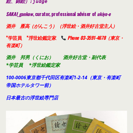
絵、錦絵）
:judge
SAKAI_gankow
, curator, professional adviser of
ukiyo-e
酒井 雁高（がんこう）（浮世絵・酒井好古堂主人）
*学芸員 *浮世絵鑑定家
Phone 03-3591-4678（東京・
有楽町）
酒井 邦男（くにお） 酒井好古堂・副代表
*学芸員 *浮世絵鑑定家
100-0006東京都千代田
区有楽町1-2-14（東京・有楽町
帝国ホテルタワー前）
日本最古の浮世絵専門店