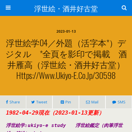
浮世絵・酒井好古堂
2023-01-13
浮世絵学04／外題（活字本*）デ
ジタル *全頁を影印で掲載 酒
井雁高（浮世絵・酒井好古堂）
Https://www.ukiyo-E.co.jp/30598
Share
Tweet
Pin
Mail
SMS
1982-04-29現在（2023-01-13更新）
浮世絵学:ukiyo-e study
浮世絵鑑定（肉筆浮世