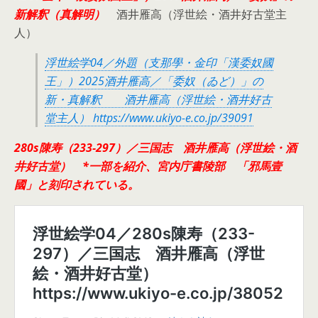
新解釈（真解明）
酒井雁高（浮世絵・酒井好古堂主
人）
浮世絵学04／外題（支那學・金印「漢委奴國
王」）2025酒井雁高／「委奴（ゐど）」の
新・真解釈 酒井雁高（浮世絵・酒井好古
堂主人） https://www.ukiyo-e.co.jp/39091
280s陳寿（233-297）／三国志 酒井雁高（浮世絵・酒
井好古堂） *一部を紹介、宮内庁書陵部 「邪馬壹
國」と刻印されている。