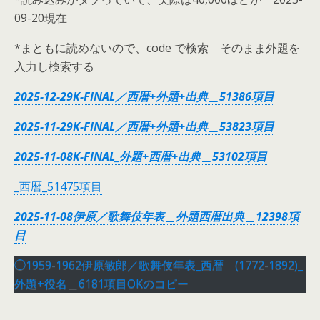
09-20現在
*まともに読めないので、code で検索 そのまま外題を
入力し検索する
2025-12-29K-FINAL／西暦+外題+出典＿51386項目
2025-11-29K-FINAL／西暦+外題+出典＿53823項目
2025-11-08K-FINAL_外題+西暦+出典＿53102項目
_西暦_51475項目
2025-11-08伊原／歌舞伎年表＿外題西暦出典＿12398項
目
◯1959-1962伊原敏郎／歌舞伎年表_西暦 (1772-1892)_
外題+役名＿6181項目OKのコピー