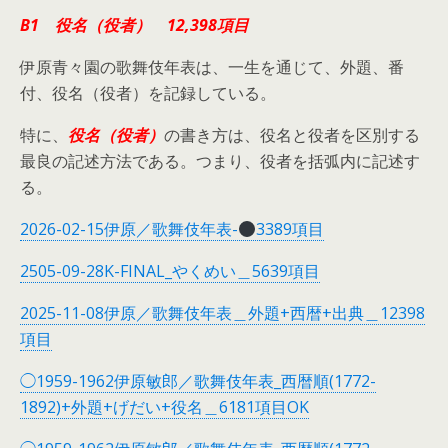
B1 役名（役者） 12,398項目
伊原青々園の歌舞伎年表は、一生を通じて、外題、番
付、役名（役者）を記録している。
特に、
役名（役者）
の書き方は、役名と役者を区別する
最良の記述方法である。つまり、役者を括弧内に記述す
る。
2026-02-15伊原／歌舞伎年表-
3389項目
2505-09-28K-FINAL_やくめい＿5639項目
2025-11-08伊原／歌舞伎年表＿外題+西暦+出典＿12398
項目
◯1959-1962伊原敏郎／歌舞伎年表_西暦順(1772-
1892)+外題+げだい+役名＿6181項目OK