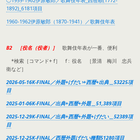
◯1959-1962伊原敏郎／歌舞伎年表_西暦順(1772-
1892)_6181項目
1960-1962伊原敏郎（1870-1941）／歌舞伎年表
B2 ［役名（役者）］
歌舞伎年表が一番、便利
*検索［コマンド+ f］ f : 役名 ［景清 梅川 忠兵
衛など］
2026-05-16K-FINAL／外題+げだい+西暦+出典＿53225項
目
2025-01-06K-FINAL／出典+西暦+外題＿51,389項目
2025-12-29K-FINAL／出典+西暦+外題+げだい＿52389項
目
2025-12-25K-FINAL／西暦外題げだい種類51280項目