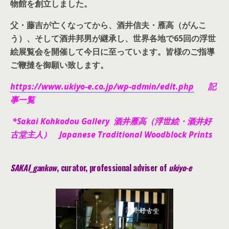
物館を創立しました。
父・藤吉が亡くなってから、酒井信夫・雁高（がんこ
う）、そして酒井邦男が継承し、世界各地で65回の浮世
絵展覧会を開催して今日に至っています。皆様のご指導
ご鞭撻を御願い致します。
https://www.ukiyo-e.co.jp/wp-admin/edit.php
記
事一覧
*Sakai Kohkodou Gallery 酒井雁高（浮世絵・酒井好
古堂主人） Japanese Traditional Woodblock Prints
SAKAI_gankow
, curator, pr
ofessional adviser of
ukiyo-e