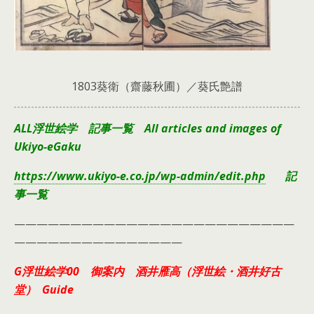
1803葵衛（齋藤秋圃）／葵氏艶譜
ALL浮世絵学 記事一覧 All articles and images of
Ukiyo-eGaku
https://www.ukiyo-e.co.jp/wp-admin/edit.php
記
事一覧
—————————————————————————
———————————————
G浮世絵学00 御案内 酒井雁高（浮世絵・酒井好古
堂） Guide