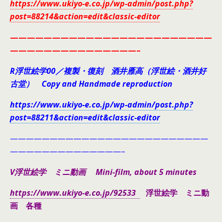
https://www.ukiyo-e.co.jp/wp-admin/post.php?
post=88214&action=edit&classic-editor
————————————————————————
———————————————–
R浮世絵学00／複製・復刻 酒井雁高（浮世絵・酒井好
古堂） Copy and Handmade reproduction
https://www.ukiyo-e.co.jp/wp-admin/post.php?
post=88211&action=edit&classic-editor
—————————————————————————
——————————————–
V浮世絵学 ミニ動画 Mini-film, about 5 minutes
https://www.ukiyo-e.co.jp/92533
浮世絵学 ミニ動
画 各種