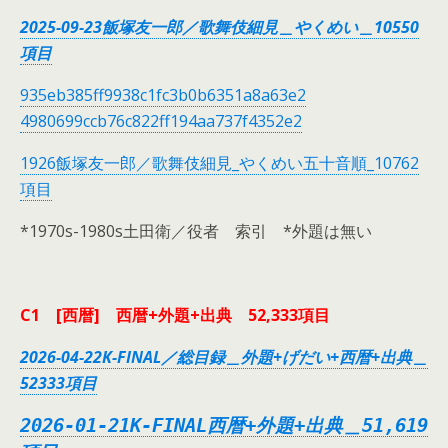
2025-09-23飯塚友一郎／歌舞伎細見＿やくめい＿10550
項目
935eb385ff9938c1fc3b0b6351a8a63e2
4980699ccb76c822ff194aa737f4352e2
1926飯塚友一郎／歌舞伎細見_やくめい五十音順_10762
項目
*1970s-1980s土田衛／役者 索引 *外題は無い
C1 [西暦] 西暦+外題+出典 52,333項目
2026-04-22K-FINAL／総目録＿外題+げだい+西暦+出典＿
52333項目
2026-01-21K-FINAL西暦+外題+出典＿51,619