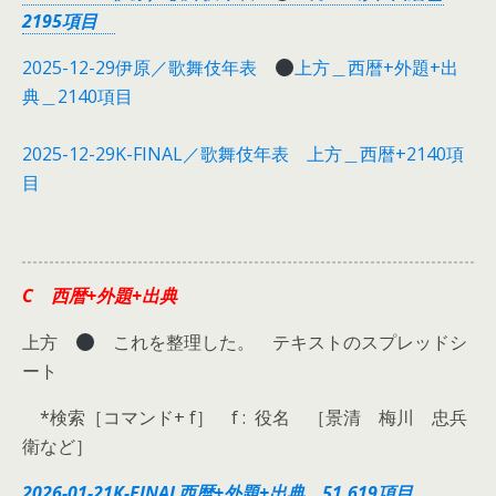
2195項目
2025-12-29伊原／歌舞伎年表
上方＿西暦+外題+出
典＿2140項目
2025-12-29K-FINAL／歌舞伎年表 上方＿西暦+2140項
目
C 西暦+外題+出典
上方
これを整理した。 テキストのスプレッドシ
ート
*検索［コマンド+ f］ f : 役名 ［景清 梅川 忠兵
衛など］
2026-01-21K-FINAL西暦+外題+出典＿51,619項目