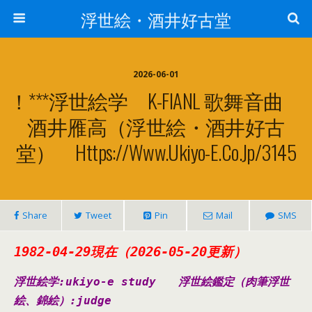
浮世絵・酒井好古堂
2026-06-01
！***浮世絵学 K-FIANL 歌舞音曲
酒井雁高（浮世絵・酒井好古
堂） Https://www.ukiyo-E.co.jp/3145
Share
Tweet
Pin
Mail
SMS
1982-04-29現在（2026-05-20更新）
浮世絵学:ukiyo-e study
浮世絵鑑定（肉筆浮世
絵、錦絵）
:judge