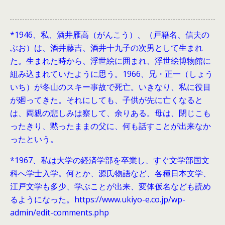
*1946、
私、酒井雁高（がんこう）、（戸籍名、信夫の
ぶお）は、酒井藤吉、酒井十九子の次男として生まれ
た。生まれた時から、浮世絵に囲まれ、浮世絵博物館に
組み込まれていたように思う。1966、兄・正一（しょう
いち）が冬山のスキー事故で死亡。いきなり、私に役目
が廻ってきた。それにしても、子供が先に亡くなると
は、両親の悲しみは察して、余りある。母は、閉じこも
ったきり、黙ったままの父に、何も話すことが出来なか
ったという。
*1967、私は大学の経済学部を卒業し、すぐ文学部国文
科へ学士入学。何とか、源氏物語など、各種日本文学、
江戸文学も多少、学ぶことが出来、変体仮名なども読め
るようになった。https://www.ukiyo-e.co.jp/wp-
admin/edit-comments.php