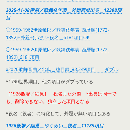
2025-11-08伊原／歌舞伎年表＿外題西暦出典＿12398項
目
◯1959-1962伊原敏郎／歌舞伎年表_西暦順(1772-
1892)+外題+げだい+役名＿6181項目OK
◯1959-1962伊原敏郎／歌舞伎年表_西暦順(1772-
1892)_6181項目
x2020歌舞音曲／出典＿総目録_83,349項目 ダブル
*1790世界綱目、他の項目がダブっている
［1926飯塚／細見］ 役名また外題 *出典は同一で
も、削除できない。独立した項目となる
*役名（役者）に特化して、外題が無い項目もある
1926飯塚／細見＿やくめい＿役名＿11185項目