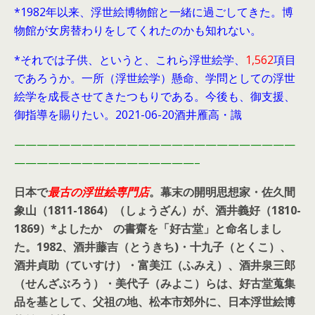
*1982年以来、浮世絵博物館と一緒に過ごしてきた。博
物館が女房替わりをしてくれたのかも知れない。
*それでは子供、というと、これら浮世絵学、
1,562
項目
であろうか。一所（浮世絵学）懸命、学問としての浮世
絵学を成長させてきたつもりである。今後も、御支援、
御指導を賜りたい。2021-06-20酒井雁高・識
—————————————————————————
————————————————–
日本で
最古の浮世絵専門店
。幕末の開明思想家・
佐久間
象山（1811-1864）（しょうざん）が、酒井義好（1810-
1869）*よしたか の書齋を「好古堂」と命名しまし
た。
1982、酒井藤吉（とうきち)・十九子（とくこ）、
酒井貞助（ていすけ）・富美江（ふみえ）、酒井泉三郎
（せんざぶろう）・美代子（みよこ）らは、好古堂蒐集
品を基として、父祖の地、松本市郊外に、日本浮世絵博