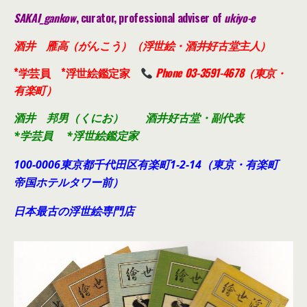
SAKAI_gankow
, curator, professional adviser of
ukiyo-e
酒井 雁高（がんこう）（浮世絵・酒井好古堂主人）
*学芸員 *浮世絵鑑定家
Phone 03-3591-4678（東京・
有楽町）
酒井 邦男（くにお） 酒井好古堂・副代表
*学芸員 *浮世絵鑑定家
100-0006東京都千代田
区有楽町1-2-14（東京・有楽町
帝国ホテルタワー前）
日本最古の浮世絵専門店