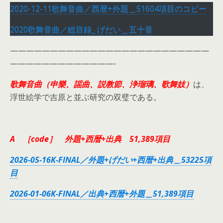
2020-12-11歌舞音曲／西暦+外題＿51604項目のコピー
2020歌舞音曲／総目録_ げだい＿五十音
—————————————————————————
—————————————-
歌舞音曲（申樂、謡曲、説教節、浄瑠璃、歌舞妓）
は、
浮世絵学で吉原と並ぶ研究の双璧である。
A ［code］ 外題+西暦+出典 51,389項目
2026-05-16K-FINAL／外題+げだい+西暦+出典＿53225項
目
2026-01-06K-FINAL／出典+西暦+外題＿51,389項目