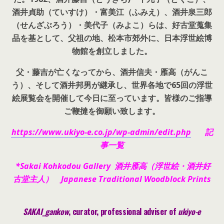
酒井貞助（ていすけ）・富美江（ふみえ）、酒井泉三郎
（せんざぶろう）・美代子（みよこ）らは、好古堂蒐集
品を基として、父祖の地、松本市郊外に、日本浮世絵博
物館を創立しました。
父・藤吉が亡くなってから、酒井信夫・雁高（がんこ
う）、そして酒井邦男が継承し、世界各地で65回の浮世
絵展覧会を開催して今日に至っています。皆様のご指導
ご鞭撻を御願い致します。
https://www.ukiyo-e.co.jp/wp-admin/edit.php
記
事一覧
*Sakai Kohkodou Gallery 酒井雁高（浮世絵・酒井好
古堂主人） Japanese Traditional Woodblock Prints
SAKAI_gankow
, curator, pr
ofessional adviser of
ukiyo-e