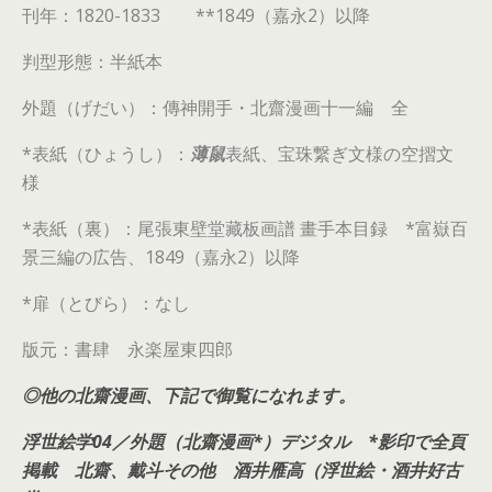
刊年：1820-1833 **1849（嘉永2）以降
判型形態：半紙本
外題（げだい）：傳神開手・北齋漫画十一編 全
*表紙（ひょうし）：
薄鼠
表紙、宝珠繋ぎ文様の空摺文
様
*表紙（裏）：尾張東壁堂藏板画譜 畫手本目録 *富嶽百
景三編の広告、1849（嘉永2）以降
*扉（とびら）：なし
版元：書肆 永楽屋東四郎
◎他の北齋漫画、下記で御覧になれます。
浮世絵学04／外題（北齋漫画*）デジタル *影印で全頁
掲載 北齋、戴斗その他 酒井雁高（浮世絵・酒井好古