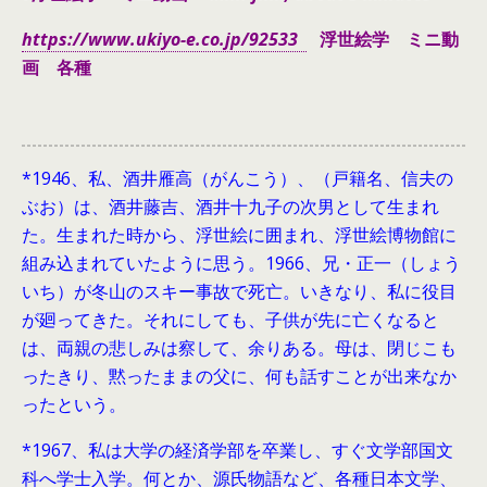
https://www.ukiyo-e.co.jp/92533
浮世絵学 ミニ動
画 各種
*1946、
私、酒井雁高（がんこう）、（戸籍名、信夫の
ぶお）は、酒井藤吉、酒井十九子の次男として生まれ
た。生まれた時から、浮世絵に囲まれ、浮世絵博物館に
組み込まれていたように思う。1966、兄・正一（しょう
いち）が冬山のスキー事故で死亡。いきなり、私に役目
が廻ってきた。それにしても、子供が先に亡くなると
は、両親の悲しみは察して、余りある。母は、閉じこも
ったきり、黙ったままの父に、何も話すことが出来なか
ったという。
*1967、私は大学の経済学部を卒業し、すぐ文学部国文
科へ学士入学。何とか、源氏物語など、各種日本文学、