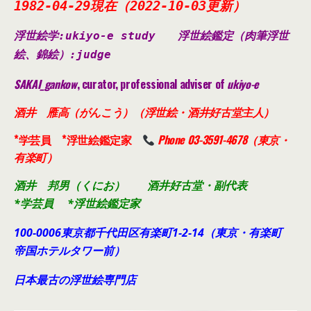
1982-04-29現在（2022-10-03更新）
浮世絵学:ukiyo-e study
浮世絵鑑定（肉筆浮世
絵、錦絵）
:judge
SAKAI_gankow
, curator, professional adviser of
ukiyo-e
酒井 雁高（がんこう）（浮世絵・酒井好古堂主人）
*学芸員 *浮世絵鑑定家
Phone 03-3591-4678（東京・
有楽町）
酒井 邦男（くにお） 酒井好古堂・副代表
*学芸員 *浮世絵鑑定家
100-0006東京都千代田
区有楽町1-2-14（東京・有楽町
帝国ホテルタワー前）
日本最古の浮世絵専門店