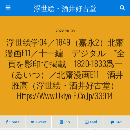
浮世絵・酒井好古堂
2022-10-03
浮世絵学04／1849（嘉永2）北齋
漫画E11／十一編 デジタル *全
頁を影印で掲載 1820-1833爲一
（ゐいつ）／北齋漫画E11 酒井
雁高（浮世絵・酒井好古堂）
Https://www.ukiyo-E.co.jp/33914
Share
Tweet
Pin
Mail
SMS