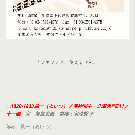
*ファックス、使えません。
—————————————————————————
————————————————–
◯
1820-1833爲一（ゐいつ）／傳神開手・北齋漫画E11／
十一編
完 薄鼠表紙 空摺：宝珠繋ぎ
落款：爲一（ゐいつ）