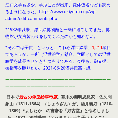
江戸文学も多少、学ぶことが出来、変体仮名なども読め
るようになった。https://www.ukiyo-e.co.jp/wp-
admin/edit-comments.php
*1982年以来、浮世絵博物館と一緒に過ごしてきた。博
物館が女房替わりをしてくれたのかも知れない。
*それでは子供、というと、これら浮世絵学、
1,211
項目
であろうか。一所（浮世絵学）懸命、学問としての浮世
絵学を成長させてきたつもりである。今後も、御支援、
御指導を賜りたい。2021-06-20酒井雁高・識
—————————————————————————
————————————————–
日本で
最古の浮世絵専門店
。幕末の開明思想家・
佐久間
象山（1811-1864）（しょうざん）が、酒井義好（1810-
1869）*よしたか の書齋を「好古堂」と命名しまし
た。
1982、酒井藤吉（とうきち)・十九子（とくこ）、