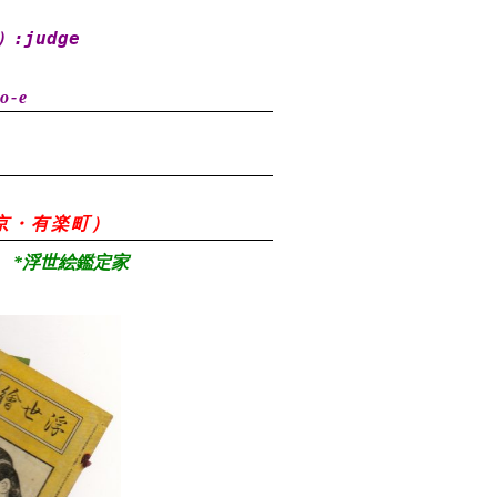
）
:judge
o-e
8（東京・有楽町）
*浮世絵鑑定家
）