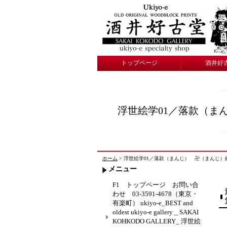
トップページ
酒井好
浮世絵学01／落款（ま
ホーム
> 浮世絵学01／落款（まんじ） 卍（まんじ）総目録 11
メニュー
F1 トップページ お問い合
わせ 03-3591-4678（東京・
有楽町） ukiyo-e_BEST and
oldest ukiyo-e gallery＿SAKAI
KOHKODO GALLERY_ 浮世絵