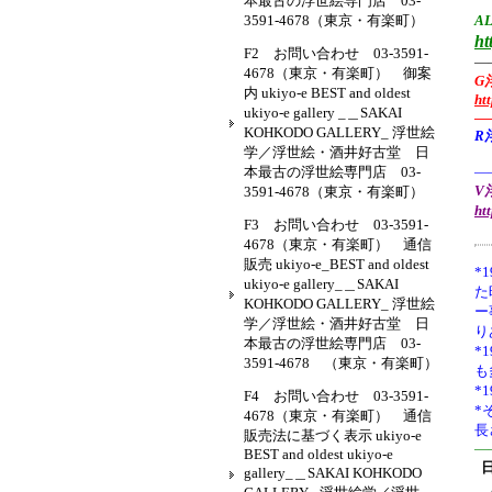
本最古の浮世絵専門店 03-
3591-4678（東京・有楽町）
AL
ht
F2 お問い合わせ 03-3591-
—
4678（東京・有楽町） 御案
G
内 ukiyo-e BEST and oldest
ht
ukiyo-e gallery _＿SAKAI
—
KOHKODO GALLERY_ 浮世絵
R
学／浮世絵・酒井好古堂 日
本最古の浮世絵専門店 03-
—
V浮
3591-4678（東京・有楽町）
ht
F3 お問い合わせ 03-3591-
4678（東京・有楽町） 通信
販売 ukiyo-e_BEST and oldest
*1
ukiyo-e gallery_＿SAKAI
た
KOHKODO GALLERY_ 浮世絵
ー
学／浮世絵・酒井好古堂 日
り
本最古の浮世絵専門店 03-
*
3591-4678 （東京・有楽町）
も
*
F4 お問い合わせ 03-3591-
*
4678（東京・有楽町） 通信
長
販売法に基づく表示 ukiyo-e
—
BEST and oldest ukiyo-e
gallery_＿SAKAI KOHKODO