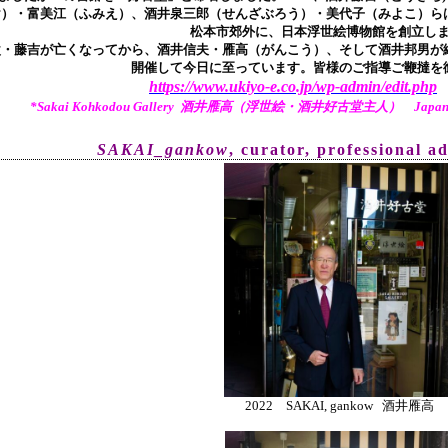
け）・富美江（ふみえ）、酒井泉三郎（せんざぶろう）・美代子（みよこ）ら
松本市郊外に、日本浮世絵博物館を創立し
父・藤吉が亡くなってから、酒井信夫・雁高（がんこう）、そして酒井邦男が継
開催して今日に至っています。皆様のご指導ご鞭撻を
https://www.ukiyo-e.co.jp/wp-admin/edit.php
*Sakai Kohkodou Gallery 酒井雁高（浮世絵・酒井好古堂主人） Japanese Tr
SAKAI_gankow
, curator, pr
ofessional a
2022 SAKAI, gankow 酒井雁高