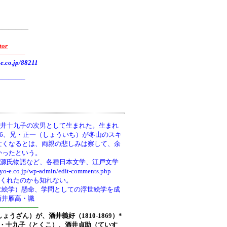
—————
tor
———–
.jp/88211
———–
井十九子の次男として生まれた。生まれ
66、兄・正一（しょういち）が冬山のスキ
亡くなるとは、両親の悲しみは察して、余
かったという。
、源氏物語など、各種日本文学、江戸文学
wp-admin/edit-comments.php
てくれたのかも知れない。
世絵学）懸命、学問としての浮世絵学を成
酒井雁高・識
—————–
しょうざん）が、酒井義好（1810-1869）*
ち)・十九子（とくこ）、酒井貞助（ていす