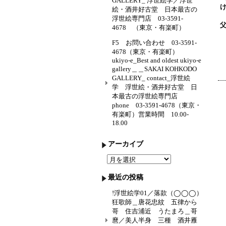
GALLERY_ 浮世絵学／浮世
絵・酒井好古堂 日本最古の
浮世絵専門店 03-3591-
4678 （東京・有楽町）
F5 お問い合わせ 03-3591-
4678（東京・有楽町）
ukiyo-e_Best and oldest ukiyo-e
gallery＿＿SAKAI KOHKODO
GALLERY_ contact_浮世絵
学 浮世絵・酒井好古堂 日
本最古の浮世絵専門店
phone 03-3591-4678（東京・
有楽町）営業時間 10.00-
18.00
アーカイブ
ア
ー
カ
最近の投稿
イ
ブ
!浮世絵学01／落款（◯◯◯）
狂歌師＿唐花忠紋 五律から
哥 住吉浦近 うたまろ＿哥
麿／美人半身 三種 酒井雁