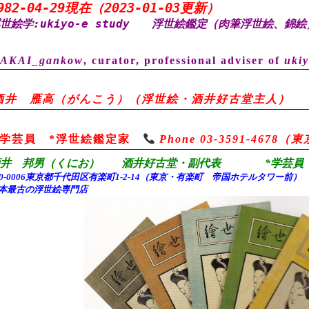
982-04-29現在（2023-01-03更新）
世絵学:ukiyo-e study
浮世絵鑑定（肉筆浮世絵、錦絵
AKAI_gankow
, curator, professional adviser of
ukiy
酒井 雁高（がんこう）（浮世絵・酒井好古堂主人）
*学芸員 *浮世絵鑑定家
Phone 03-3591-467
酒井 邦男（くにお） 酒井好古堂・副代表 *学芸員 
00-0006東京都千代田
区有楽町1-2-14（東京・有楽町 帝国ホテルタワー前
本最古の浮世絵専門店