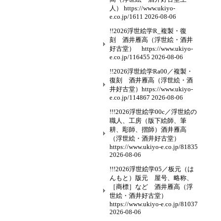
人） https://www.ukiyo-
e.co.jp/1611
2026-08-06
!!2026浮世絵学R_複製・復
刻 酒井雁高（浮世絵・酒井
好古堂） https://www.ukiyo-
e.co.jp/116455
2026-08-06
!!2026浮世絵学Ra00／複製・
復刻 酒井雁高（浮世絵・酒
井好古堂）https://www.ukiyo-
e.co.jp/114867
2026-08-06
!!!2026浮世絵学00c／浮世絵の
職人、工房（版下絵師、筆
耕、彫師、摺師）酒井雁高
（浮世絵・酒井好古堂）
https://www.ukiyo-e.co.jp/81835
2026-08-06
!!!2026浮世絵学05／板元（は
んもと）版元 屋号、略称、
［商標］など 酒井雁高（浮
世絵・酒井好古堂）
https://www.ukiyo-e.co.jp/81037
2026-08-06