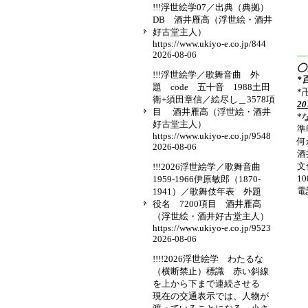
!!!浮世絵学07／出典（典拠）
DB 酒井雁高（浮世絵・酒井
好古堂主人）
https://www.ukiyo-e.co.jp/844
2026-08-06
—
◯
!!!浮世絵学／歌舞音曲 外
*
題 code 五十音 1988土田
*
衛+須田章信／絵尽し＿3578項
2
目 酒井雁高（浮世絵・酒井
*
好古堂主人）
準
https://www.ukiyo-e.co.jp/9548
何
2026-08-06
酒
文
!!!2026浮世絵学／歌舞音曲
1
1959-1966伊原敏郎（1870-
電話
1941）／歌舞伎年表 外題
役名 7200項目 酒井雁高
（浮世絵・酒井好古堂主人）
https://www.ukiyo-e.co.jp/9523
2026-08-06
!!!!2026浮世絵学 わたるな
（横断禁止）標識 赤い斜線
を上から下まで連続させる
現在の交通表示では、人物が