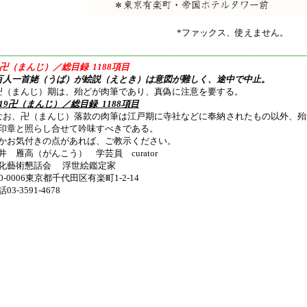
*ファックス、使えません。
———————————————————————————————————
卍（まんじ）／総目録 1188項目
百人一首姥（うば）が絵説（えとき）は意図が難しく、途中で中止。
卍（まんじ）期は、殆どが肉筆であり、真偽に注意を要する。
019卍（まんじ）／
総目録_1188項目
なお、卍（まんじ）落款の肉筆は江戸期に寺社などに奉納されたもの以外、
印章と照らし合せて吟味すべきである。
かお気付きの点があれば、ご教示ください。
井 雁高（がんこう） 学芸員 curator
化藝術懇話会 浮世絵鑑定家
00-0006東京都千代田区有楽町1-2-14
03-3591-4678