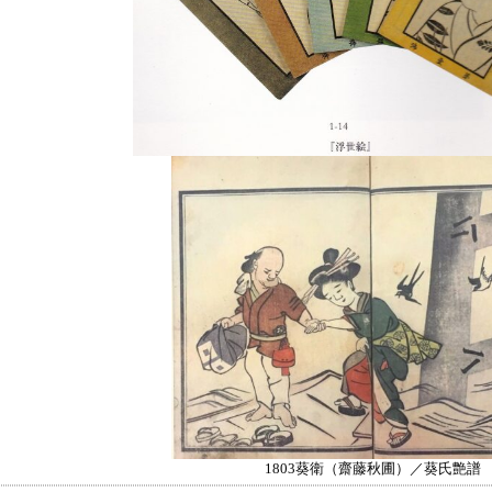
1803葵衛（齋藤秋圃）／葵氏艶譜