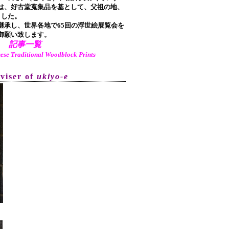
は、好古堂蒐集品を基として、父祖の地、
ました。
承し、世界各地で65回の浮世絵展覧会を
御願い致します。
記事一覧
aditional Woodblock Prints
dviser of
ukiyo-e