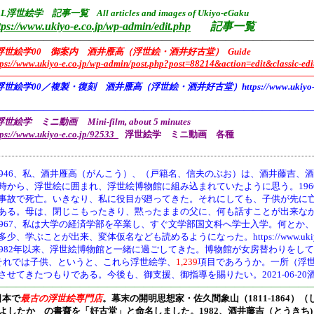
L浮世絵学 記事一覧 All articles and images of Ukiyo-eGaku
tps://www.ukiyo-e.co.jp/wp-admin/edit.php
記事一覧
——————————————————————————————————
浮世絵学00 御案内 酒井雁高（浮世絵・酒井好古堂） Guide
tps://www.ukiyo-e.co.jp/wp-admin/post.php?post=88214&action=edit&classic-edi
———————————————————————————————————
浮世絵学00／複製・復刻 酒井雁高（浮世絵・酒井好古堂）https://www.ukiyo-e.co
———————————————————————————————————
世絵学 ミニ動画 Mini-film, about 5 minutes
tps://www.ukiyo-e.co.jp/92533
浮世絵学 ミニ動画 各種
946、
私、酒井雁高（がんこう）、（戸籍名、信夫のぶお）は、酒井藤吉、酒
時から、浮世絵に囲まれ、浮世絵博物館に組み込まれていたように思う。19
事故で死亡。いきなり、私に役目が廻ってきた。それにしても、子供が先に
ある。母は、閉じこもったきり、黙ったままの父に、何も話すことが出来な
1967、私は大学の経済学部を卒業し、すぐ文学部国文科へ学士入学。何とか
多少、学ぶことが出来、変体仮名なども読めるようになった。https://www.ukiyo-e.co.jp/
1982年以来、浮世絵博物館と一緒に過ごしてきた。博物館が女房替わりをし
それでは子供、というと、これら浮世絵学、
1,239
項目であろうか。一所（浮
させてきたつもりである。今後も、御支援、御指導を賜りたい。2021-06-20
———————————————————————————————————
日本で
最古の浮世絵専門店
。幕末の開明思想家・
佐久間象山（1811-1864）（
よしたか の書齋を「好古堂」と命名しました。
1982、酒井藤吉（とうき