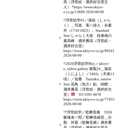
高（浮世絵・酒井好古堂主
人） *https://www.ukiyo-
e.co.jp/13696
2026-08-06
!!浮世絵学01／落款（しゃら
く）＿写楽、実ハ俳人・谷素
外（1734-1823）。Standard
Size しゃらく大首 役者画の
最高峰 酒井雁高（浮世絵・
酒井好古堂）
https://www.ukiyo-e.co.jp/99241
2026-08-06
!!2026浮世絵学Rky／ukiyo-
e_oldest gallery 複製24＿落款
（くによし）／1842c（天保13
頃）／短冊 Tanzaku, narrow
Size 花鳥（魚介）鮎、緋鯉…
酒井雁高（浮世絵・酒井好古
堂）
03-3591-4678
https://www.ukiyo-e.co.jp/77453
2026-08-06
!!!浮世絵学／歌舞音曲 1926
飯塚友一郎／歌舞伎細見＿分
類 外題（歌舞音曲）酒井雁
高（浮世絵・酒井好古堂主