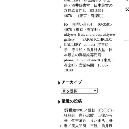
GALLERY_ 浮世絵学／浮世
絵・酒井好古堂 日本最古の
浮世絵専門店 03-3591-
4678 （東京・有楽町）
F5 お問い合わせ 03-3591-
4678（東京・有楽町）
ukiyo-e_Best and oldest ukiyo-e
gallery＿＿SAKAI KOHKODO
GALLERY_ contact_浮世絵
学 浮世絵・酒井好古堂 日
本最古の浮世絵専門店
phone 03-3591-4678（東京・
有楽町）営業時間 10.00-
18.00
アーカイブ
ア
ー
カ
最近の投稿
イ
ブ
!浮世絵学01／落款（◯◯◯）
狂歌師＿唐花忠紋 五律から
哥 住吉浦近 うたまろ＿哥
麿／美人半身 三種 酒井雁