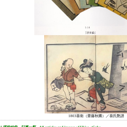
1803葵衛（齋藤秋圃）／葵氏艶譜