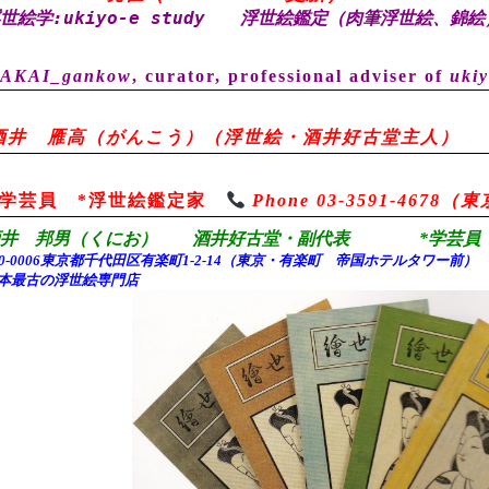
世絵学:ukiyo-e study
浮世絵鑑定（肉筆浮世絵、錦絵
AKAI_gankow
, curator, professional adviser of
ukiy
酒井 雁高（がんこう）（浮世絵・酒井好古堂主人）
*学芸員 *浮世絵鑑定家
Phone 03-3591-467
酒井 邦男（くにお） 酒井好古堂・副代表 *学芸員 
00-0006東京都千代田
区有楽町1-2-14（東京・有楽町 帝国ホテルタワー前
本最古の浮世絵専門店