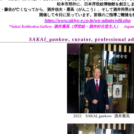
松本市郊外に、日本浮世絵博物館を創立し
父・藤吉が亡くなってから、酒井信夫・雁高（がんこう）、そして酒井邦男が継
開催して今日に至っています。皆様のご指導ご鞭撻を
https://www.ukiyo-e.co.jp/wp-admin/edit.php
*Sakai Kohkodou Gallery 酒井雁高（浮世絵・酒井好古堂主人） Japanese Tr
SAKAI_gankow
, curator, pr
ofessional a
2022 SAKAI, gankow 酒井雁高