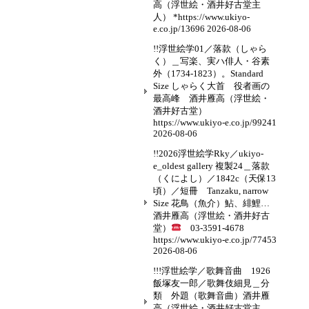
高（浮世絵・酒井好古堂主
人） *https://www.ukiyo-
e.co.jp/13696
2026-08-06
!!浮世絵学01／落款（しゃら
く）＿写楽、実ハ俳人・谷素
外（1734-1823）。Standard
Size しゃらく大首 役者画の
最高峰 酒井雁高（浮世絵・
酒井好古堂）
https://www.ukiyo-e.co.jp/99241
2026-08-06
!!2026浮世絵学Rky／ukiyo-
e_oldest gallery 複製24＿落款
（くによし）／1842c（天保13
頃）／短冊 Tanzaku, narrow
Size 花鳥（魚介）鮎、緋鯉…
酒井雁高（浮世絵・酒井好古
堂）
03-3591-4678
https://www.ukiyo-e.co.jp/77453
2026-08-06
!!!浮世絵学／歌舞音曲 1926
飯塚友一郎／歌舞伎細見＿分
類 外題（歌舞音曲）酒井雁
高（浮世絵・酒井好古堂主