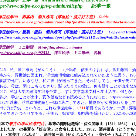
L浮世絵学 記事一覧 All articles and images of Ukiyo-eGaku
tps://www.ukiyo-e.co.jp/wp-admin/edit.php
記事一覧
——————————————————————————————————
浮世絵学00 御案内 酒井雁高（浮世絵・酒井好古堂） Guide
tps://www.ukiyo-e.co.jp/wp-admin/post.php?post=88214&action=edit&classic-edi
———————————————————————————————————
浮世絵学00／複製・復刻 酒井雁高（浮世絵・酒井好古堂） Copy and Handmade 
tps://www.ukiyo-e.co.jp/wp-admin/post.php?post=88211&action=edit&classic-edi
———————————————————————————————————
世絵学 ミニ動画 Mini-film, about 5 minutes
tps://www.ukiyo-e.co.jp/92533
浮世絵学 ミニ動画 各種
946、
私、酒井雁高（がんこう）、（戸籍名、信夫のぶお）は、酒井藤吉、酒
時から、浮世絵に囲まれ、浮世絵博物館に組み込まれていたように思う。19
事故で死亡。いきなり、私に役目が廻ってきた。それにしても、子供が先に
ある。母は、閉じこもったきり、黙ったままの父に、何も話すことが出来な
1967、私は大学の経済学部を卒業し、すぐ文学部国文科へ学士入学。何とか
多少、学ぶことが出来、変体仮名なども読めるようになった。https://www.ukiyo-e.co.jp/
1982年以来、浮世絵博物館と一緒に過ごしてきた。博物館が女房替わりをし
それでは子供、というと、これら浮世絵学、
1,211
項目であろうか。一所（浮
させてきたつもりである。今後も、御支援、御指導を賜りたい。2021-06-20
———————————————————————————————————
日本で
最古の浮世絵専門店
。幕末の開明思想家・
佐久間象山（1811-1864）（
よしたか の書齋を「好古堂」と命名しました。
1982、酒井藤吉（とうき
け）・富美江（ふみえ）、酒井泉三郎（せんざぶろう）・美代子（みよこ）ら