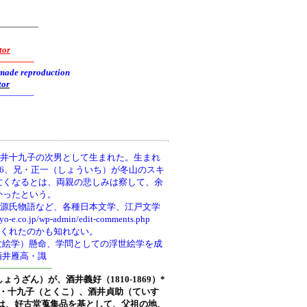
—————
tor
———–
reproduction
tor
———–
井十九子の次男として生まれた。生まれ
66、兄・正一（しょういち）が冬山のスキ
亡くなるとは、両親の悲しみは察して、余
かったという。
、源氏物語など、各種日本文学、江戸文学
wp-admin/edit-comments.php
てくれたのかも知れない。
世絵学）懸命、学問としての浮世絵学を成
酒井雁高・識
—————–
しょうざん）が、酒井義好（1810-1869）*
ち)・十九子（とくこ）、酒井貞助（ていす
は、好古堂蒐集品を基として、父祖の地、