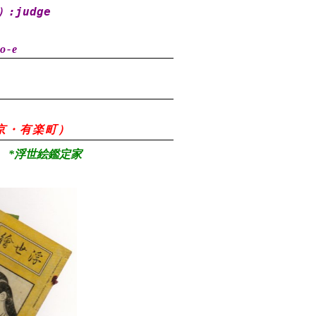
）
:judge
o-e
8（東京・有楽町）
*浮世絵鑑定家
）