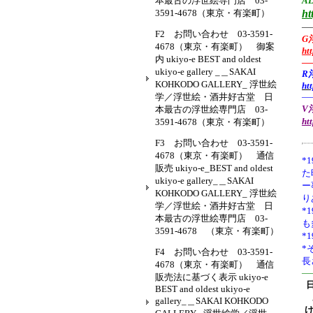
本最古の浮世絵専門店 03-
AL
3591-4678（東京・有楽町）
ht
—
F2 お問い合わせ 03-3591-
G
4678（東京・有楽町） 御案
ht
内 ukiyo-e BEST and oldest
—
ukiyo-e gallery _＿SAKAI
R
KOHKODO GALLERY_ 浮世絵
ht
学／浮世絵・酒井好古堂 日
—
V浮
本最古の浮世絵専門店 03-
ht
3591-4678（東京・有楽町）
F3 お問い合わせ 03-3591-
4678（東京・有楽町） 通信
*1
販売 ukiyo-e_BEST and oldest
た
ukiyo-e gallery_＿SAKAI
ー
KOHKODO GALLERY_ 浮世絵
り
学／浮世絵・酒井好古堂 日
*
本最古の浮世絵専門店 03-
も
3591-4678 （東京・有楽町）
*
*
F4 お問い合わせ 03-3591-
長
4678（東京・有楽町） 通信
—
販売法に基づく表示 ukiyo-e
BEST and oldest ukiyo-e
gallery_＿SAKAI KOHKODO