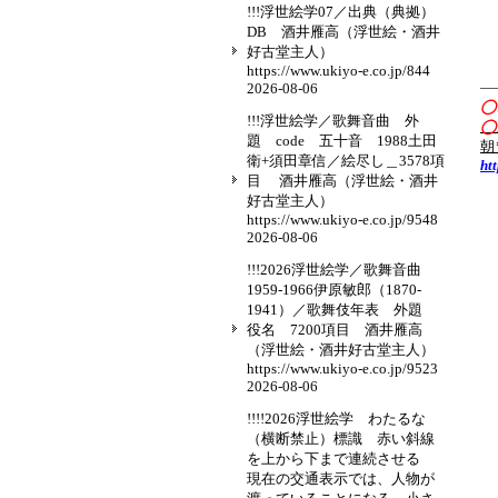
!!!浮世絵学07／出典（典拠）
DB 酒井雁高（浮世絵・酒井
好古堂主人）
https://www.ukiyo-e.co.jp/844
—
2026-08-06
◯
!!!浮世絵学／歌舞音曲 外
◯
題 code 五十音 1988土田
朝
衛+須田章信／絵尽し＿3578項
ht
目 酒井雁高（浮世絵・酒井
好古堂主人）
https://www.ukiyo-e.co.jp/9548
2026-08-06
!!!2026浮世絵学／歌舞音曲
1959-1966伊原敏郎（1870-
1941）／歌舞伎年表 外題
役名 7200項目 酒井雁高
（浮世絵・酒井好古堂主人）
https://www.ukiyo-e.co.jp/9523
2026-08-06
!!!!2026浮世絵学 わたるな
（横断禁止）標識 赤い斜線
を上から下まで連続させる
現在の交通表示では、人物が