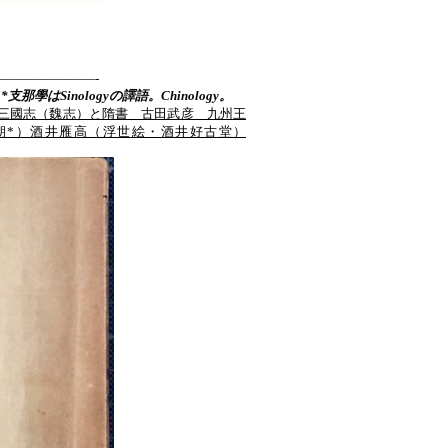
———————-
那學はSinologyの譯語。Chinology。
三國志（魏志）と隋書 古田武彦 九州王
朝*）酒井雁高（浮世絵・酒井好古堂）