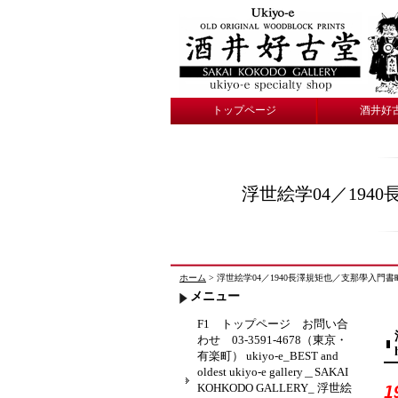
トップページ
酒井好
浮世絵学04／19
ホーム
> 浮世絵学04／1940長澤規矩也／支那學入門書略解 酒井
メニュー
F1 トップページ お問い合
わせ 03-3591-4678（東京・
有楽町） ukiyo-e_BEST and
oldest ukiyo-e gallery＿SAKAI
KOHKODO GALLERY_ 浮世絵
1