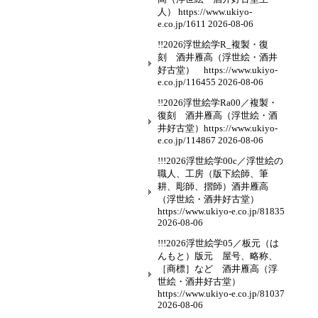
人） https://www.ukiyo-
e.co.jp/1611
2026-08-06
!!2026浮世絵学R_複製・復
刻 酒井雁高（浮世絵・酒井
好古堂） https://www.ukiyo-
e.co.jp/116455
2026-08-06
!!2026浮世絵学Ra00／複製・
復刻 酒井雁高（浮世絵・酒
井好古堂）https://www.ukiyo-
e.co.jp/114867
2026-08-06
!!!2026浮世絵学00c／浮世絵の
職人、工房（版下絵師、筆
耕、彫師、摺師）酒井雁高
（浮世絵・酒井好古堂）
https://www.ukiyo-e.co.jp/81835
2026-08-06
!!!2026浮世絵学05／板元（は
んもと）版元 屋号、略称、
［商標］など 酒井雁高（浮
世絵・酒井好古堂）
https://www.ukiyo-e.co.jp/81037
2026-08-06