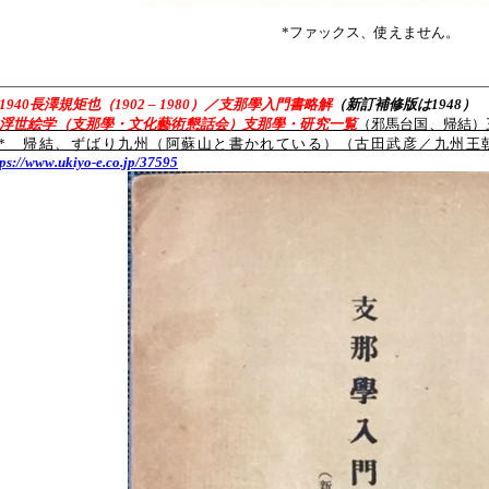
*ファックス、使えません。
———————————————————————————————————
1940長澤規矩也（
1902 – 1980
）／支那學入門書略解
（新訂補修版は1948） *支
浮世絵学（支那學・文化藝術懇話会）支那學・研究一覧
（邪馬台国、帰結）
* 帰結、ずばり九州（阿蘇山と書かれている）（古田武彦／九州王
tps://www.ukiyo-e.co.jp/37595