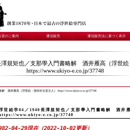
古堂のご案内
通信販売
通信販売法に基づく表示
40長澤規矩也／支那學入門書略解 酒井雁高（浮世
https://www.ukiyo-e.co.jp/37748
雁高（浮世絵・酒井好古堂主人） https://www.ukiyo-e.co.jp/37748
浮世絵学04／1940長澤規矩也／支那學入門書略解 酒
https://www.ukiyo-e.co.jp/37748
982-04-29現在（2022-10-02更新）