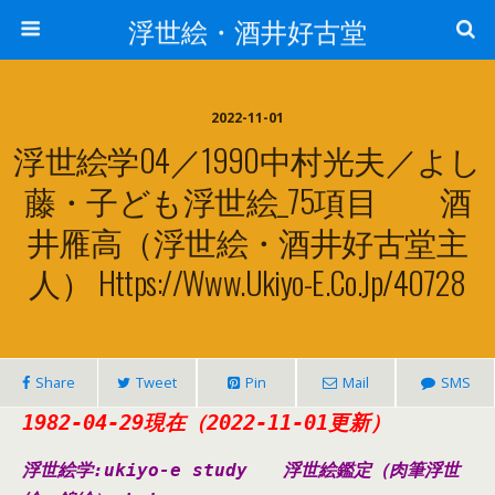
浮世絵・酒井好古堂
2022-11-01
浮世絵学04／1990中村光夫／よし
藤・子ども浮世絵_75項目 酒
井雁高（浮世絵・酒井好古堂主
人） Https://www.ukiyo-E.co.jp/40728
Share
Tweet
Pin
Mail
SMS
1982-04-29現在（2022-11-01更新）
浮世絵学:ukiyo-e study
浮世絵鑑定（肉筆浮世