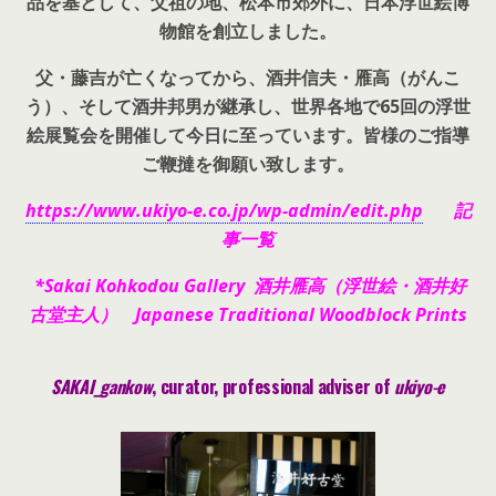
品を基として、父祖の地、松本市郊外に、日本浮世絵博
物館を創立しました。
父・藤吉が亡くなってから、酒井信夫・雁高（がんこ
う）、そして酒井邦男が継承し、世界各地で65回の浮世
絵展覧会を開催して今日に至っています。皆様のご指導
ご鞭撻を御願い致します。
https://www.ukiyo-e.co.jp/wp-admin/edit.php
記
事一覧
*Sakai Kohkodou Gallery 酒井雁高（浮世絵・酒井好
古堂主人） Japanese Traditional Woodblock Prints
SAKAI_gankow
, curator, pr
ofessional adviser of
ukiyo-e