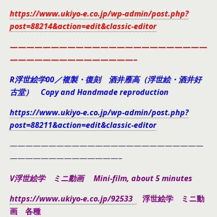
https://www.ukiyo-e.co.jp/wp-admin/post.php?
post=88214&action=edit&classic-editor
————————————————————————
———————————————–
R浮世絵学00／複製・復刻 酒井雁高（浮世絵・酒井好
古堂） Copy and Handmade reproduction
https://www.ukiyo-e.co.jp/wp-admin/post.php?
post=88211&action=edit&classic-editor
—————————————————————————
——————————————–
V浮世絵学 ミニ動画 Mini-film, about 5 minutes
https://www.ukiyo-e.co.jp/92533
浮世絵学 ミニ動
画 各種