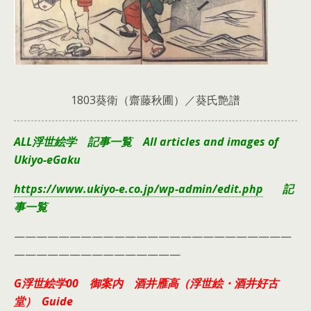
1803葵衛（齋藤秋圃）／葵氏艶譜
ALL浮世絵学 記事一覧 All articles and images of
Ukiyo-eGaku
https://www.ukiyo-e.co.jp/wp-admin/edit.php
記
事一覧
—————————————————————————
———————————————
G浮世絵学00 御案内 酒井雁高（浮世絵・酒井好古
堂） Guide