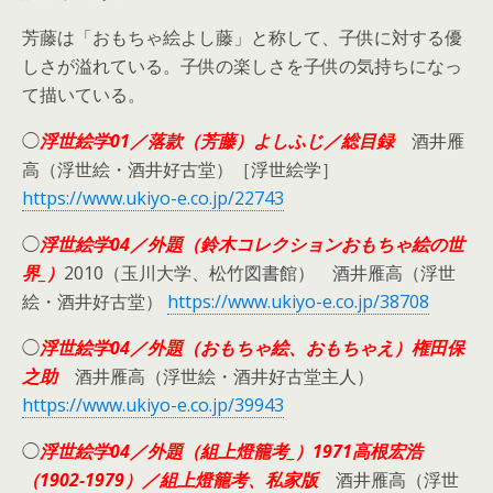
芳藤は「おもちゃ絵よし藤」と称して、子供に対する優
しさが溢れている。子供の楽しさを子供の気持ちになっ
て描いている。
◯
浮世絵学01／落款（芳藤）よしふじ／総目録
酒井雁
高（浮世絵・酒井好古堂）［浮世絵学］
https://www.ukiyo-e.co.jp/22743
◯
浮世絵学04／外題（鈴木コレクションおもちゃ絵の世
界_）
2010（玉川大学、松竹図書館） 酒井雁高（浮世
絵・酒井好古堂）
https://www.ukiyo-e.co.jp/38708
◯
浮世絵学04／外題（おもちゃ絵、おもちゃえ）権田保
之助
酒井雁高（浮世絵・酒井好古堂主人）
https://www.ukiyo-e.co.jp/39943
◯
浮世絵学04／外題（組上燈籠考_）1971高根宏浩
（1902-1979）／組上燈籠考、私家版
酒井雁高（浮世