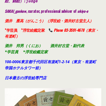
絵、錦絵）
:judge
SAKAI_gankow
, curator, professional adviser of
ukiyo-e
酒井 雁高（がんこう）（浮世絵・酒井好古堂主人）
*学芸員 *浮世絵鑑定家
Phone 03-3591-4678（東京・
有楽町）
酒井 邦男（くにお） 酒井好古堂・副代表
*学芸員 *浮世絵鑑定家
100-0006東京都千代田
区有楽町1-2-14（東京・有楽町
帝国ホテルタワー前）
日本最古の浮世絵専門店