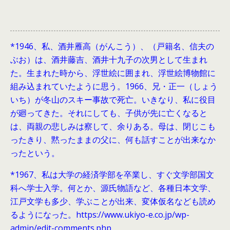
*1946、
私、酒井雁高（がんこう）、（戸籍名、信夫の
ぶお）は、酒井藤吉、酒井十九子の次男として生まれ
た。生まれた時から、浮世絵に囲まれ、浮世絵博物館に
組み込まれていたように思う。1966、兄・正一（しょう
いち）が冬山のスキー事故で死亡。いきなり、私に役目
が廻ってきた。それにしても、子供が先に亡くなると
は、両親の悲しみは察して、余りある。母は、閉じこも
ったきり、黙ったままの父に、何も話すことが出来なか
ったという。
*1967、私は大学の経済学部を卒業し、すぐ文学部国文
科へ学士入学。何とか、源氏物語など、各種日本文学、
江戸文学も多少、学ぶことが出来、変体仮名なども読め
るようになった。https://www.ukiyo-e.co.jp/wp-
admin/edit-comments.php