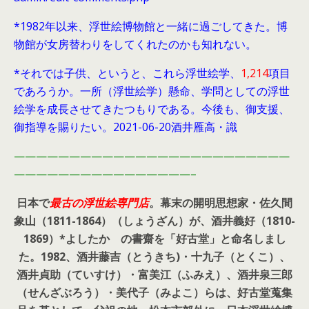
*1982年以来、浮世絵博物館と一緒に過ごしてきた。博
物館が女房替わりをしてくれたのかも知れない。
*それでは子供、というと、これら浮世絵学、
1,214
項目
であろうか。一所（浮世絵学）懸命、学問としての浮世
絵学を成長させてきたつもりである。今後も、御支援、
御指導を賜りたい。2021-06-20酒井雁高・識
—————————————————————————
————————————————–
日本で
最古の浮世絵専門店
。幕末の開明思想家・
佐久間
象山（1811-1864）（しょうざん）が、酒井義好（1810-
1869）*よしたか の書齋を「好古堂」と命名しまし
た。
1982、酒井藤吉（とうきち)・十九子（とくこ）、
酒井貞助（ていすけ）・富美江（ふみえ）、酒井泉三郎
（せんざぶろう）・美代子（みよこ）らは、好古堂蒐集