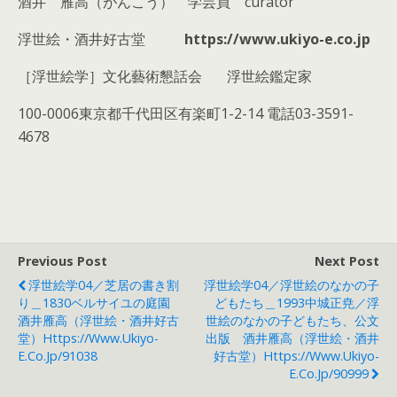
酒井 雁高（がんこう） 学芸員 curator
浮世絵・酒井好古堂
https://www.ukiyo-e.co.jp
［浮世絵学］文化藝術懇話会 浮世絵鑑定家
100-0006東京都千代田区有楽町1-2-14 電話03-3591-
4678
Previous Post
Next Post
浮世絵学04／芝居の書き割
浮世絵学04／浮世絵のなかの子
り＿1830ベルサイユの庭園
どもたち＿1993中城正尭／浮
酒井雁高（浮世絵・酒井好古
世絵のなかの子どもたち、公文
堂）https://www.ukiyo-
出版 酒井雁高（浮世絵・酒井
E.co.jp/91038
好古堂）https://www.ukiyo-
E.co.jp/90999