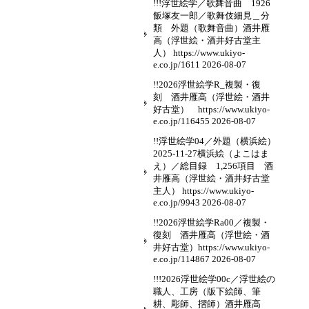
!!!浮世絵学／歌舞音曲 1926
飯塚友一郎／歌舞伎細見＿分
類 外題（歌舞音曲）酒井雁
高（浮世絵・酒井好古堂主
人） https://www.ukiyo-
e.co.jp/1611
2026-08-07
!!2026浮世絵学R_複製・復
刻 酒井雁高（浮世絵・酒井
好古堂） https://www.ukiyo-
e.co.jp/116455
2026-08-07
!!浮世絵学04／外題（横浜絵）
2025-11-27横浜絵（よこはま
え）／総目録 1,256項目 酒
井雁高（浮世絵・酒井好古堂
主人） https://www.ukiyo-
e.co.jp/9943
2026-08-07
!!2026浮世絵学Ra00／複製・
復刻 酒井雁高（浮世絵・酒
井好古堂）https://www.ukiyo-
e.co.jp/114867
2026-08-07
!!!2026浮世絵学00c／浮世絵の
職人、工房（版下絵師、筆
耕、彫師、摺師）酒井雁高