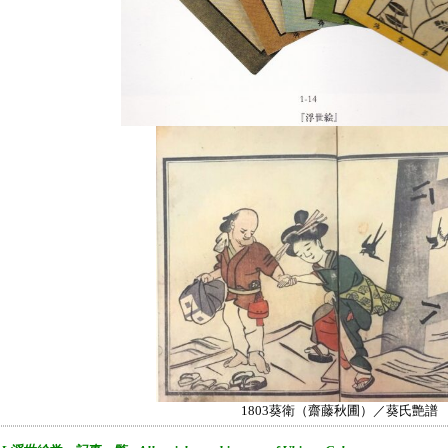
1803葵衛（齋藤秋圃）／葵氏艶譜