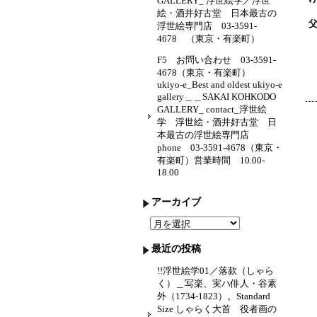
GALLERY_ 浮世絵学／浮世
絵・酒井好古堂 日本最古の
浮世絵専門店 03-3591-
4678 （東京・有楽町）
F5 お問い合わせ 03-3591-
4678（東京・有楽町）
ukiyo-e_Best and oldest ukiyo-e
gallery＿＿SAKAI KOHKODO
GALLERY_ contact_浮世絵
学 浮世絵・酒井好古堂 日
本最古の浮世絵専門店
phone 03-3591-4678（東京・
有楽町）営業時間 10.00-
18.00
アーカイブ
ア
ー
カ
最近の投稿
イ
ブ
!!浮世絵学01／落款（しゃら
く）＿写楽、実ハ俳人・谷素
外（1734-1823）。Standard
Size しゃらく大首 役者画の