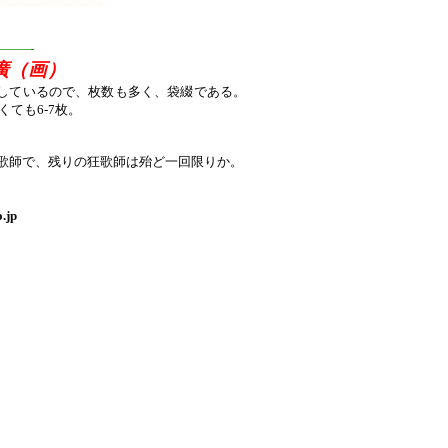
——-
豊廣（画）
しているので、枚数も多く、袋綴である。
ても6-7枚。
歌師で、残りの狂歌師は殆ど一回限りか。
o.jp