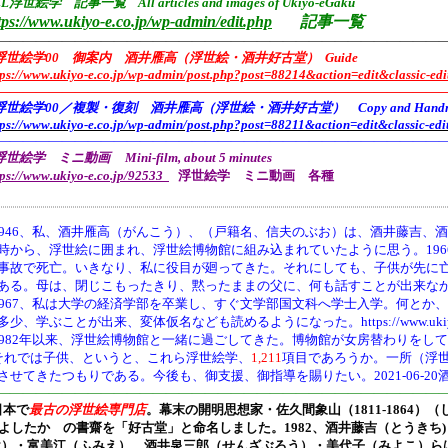
L浮世絵学 記事一覧 All articles and images of Ukiyo-eGaku
tps://www.ukiyo-e.co.jp/wp-admin/edit.php
記事一覧
——————————————————————————————————
浮世絵学00 御案内 酒井雁高（浮世絵・酒井好古堂） Guide
tps://www.ukiyo-e.co.jp/wp-admin/post.php?post=88214&action=edit&classic-edi
———————————————————————————————————
浮世絵学00／複製・復刻 酒井雁高（浮世絵・酒井好古堂） Copy and Handmade 
tps://www.ukiyo-e.co.jp/wp-admin/post.php?post=88211&action=edit&classic-edi
———————————————————————————————————
世絵学 ミニ動画 Mini-film, about 5 minutes
tps://www.ukiyo-e.co.jp/92533
浮世絵学 ミニ動画 各種
946、
私、酒井雁高（がんこう）、（戸籍名、信夫のぶお）は、酒井藤吉、酒
時から、浮世絵に囲まれ、浮世絵博物館に組み込まれていたように思う。19
事故で死亡。いきなり、私に役目が廻ってきた。それにしても、子供が先に
ある。母は、閉じこもったきり、黙ったままの父に、何も話すことが出来な
1967、私は大学の経済学部を卒業し、すぐ文学部国文科へ学士入学。何とか
多少、学ぶことが出来、変体仮名なども読めるようになった。https://www.ukiyo-e.co.jp/
1982年以来、浮世絵博物館と一緒に過ごしてきた。博物館が女房替わりをし
それでは子供、というと、これら浮世絵学、
1,211
項目であろうか。一所（浮
させてきたつもりである。今後も、御支援、御指導を賜りたい。2021-06-20
———————————————————————————————————
日本で
最古の浮世絵専門店
。幕末の開明思想家・
佐久間象山（1811-1864）（
よしたか の書齋を「好古堂」と命名しました。
1982、酒井藤吉（とうき
け）・富美江（ふみえ）、酒井泉三郎（せんざぶろう）・美代子（みよこ）ら