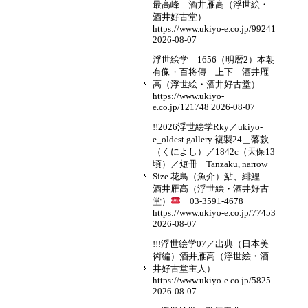
最高峰 酒井雁高（浮世絵・
酒井好古堂）
https://www.ukiyo-e.co.jp/99241
2026-08-07
浮世絵学 1656（明暦2）本朝
有像・百将傳 上下 酒井雁
高（浮世絵・酒井好古堂）
https://www.ukiyo-
e.co.jp/121748
2026-08-07
!!2026浮世絵学Rky／ukiyo-
e_oldest gallery 複製24＿落款
（くによし）／1842c（天保13
頃）／短冊 Tanzaku, narrow
Size 花鳥（魚介）鮎、緋鯉…
酒井雁高（浮世絵・酒井好古
堂）
03-3591-4678
https://www.ukiyo-e.co.jp/77453
2026-08-07
!!!浮世絵学07／出典（日本美
術編）酒井雁高（浮世絵・酒
井好古堂主人）
https://www.ukiyo-e.co.jp/5825
2026-08-07