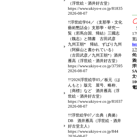
（浮世絵・酒井好古堂）
https://www.ukiyo-e.co.jp/81835
2026-08-07
—
!!浮世絵学04／（支那學・文化
藝術懇話会）支那學・研究一
豊
覧（邪馬台国、帰結）三國志
1
（魏志）と隋書 古田武彦
寛
九州王朝* 帰結、ずばり九州
ht
1
（阿蘇山と書かれている）
何
（古田武彦／九州王朝*）酒井
酒
雁高（浮世絵・酒井好古堂）
https://www.ukiyo-e.co.jp/37595
浮
2026-08-07
SA
文
!!!2026浮世絵学05／板元（は
1
んもと）版元 屋号、略称、
電話
［商標］など 酒井雁高（浮
世絵・酒井好古堂）
https://www.ukiyo-e.co.jp/81037
2026-08-07
!!!浮世絵学07／出典（典拠）
DB 酒井雁高（浮世絵・酒井
好古堂主人）
https://www.ukiyo-e.co.jp/844
2026-08-07