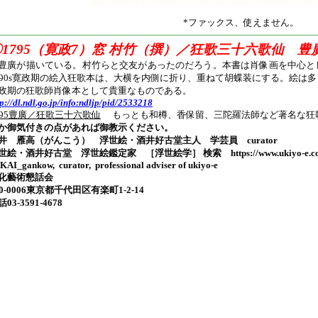
*ファックス、使えません。
———————————————————————————————————
〇1795（寛政7）窓 村竹（撰）／狂歌三十六歌仙 
廣が描いている。村竹らと交友があったのだろう。本書は肖像画を中心と
790s寛政期の絵入狂歌本は、大横を内側に折り、重ねて胡蝶装にする。絵は多く
政期の狂歌師肖像本として貴重なものである。
tp://dl.ndl.go.jp/info:ndljp/pid/2533218
795豊廣／狂歌三十六歌仙
もっとも和樽、香保留、三陀羅法師など著名な狂
か御気付きの点があれば御教示ください。
井 雁高（がんこう） 浮世絵・酒井好古堂主人 学芸員 curator
世絵・酒井好古堂 浮世絵鑑定家 ［浮世絵学］ 検索 https://www.ukiyo-e.c
KAI_gankow, curator, professional adviser of ukiyo-e
化藝術懇話会
00-0006東京都千代田区有楽町1-2-14
03-3591-4678