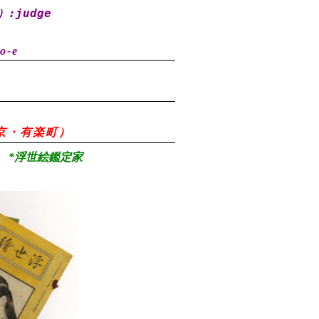
）
:judge
o-e
8（東京・有楽町）
*浮世絵鑑定家
）