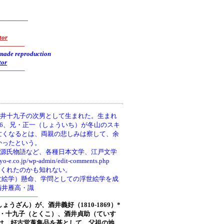
—————
tor
———–
reproduction
tor
———–
井十九子の次男として生まれた。生まれ
66、兄・正一（しょういち）が冬山のスキ
亡くなるとは、両親の悲しみは察して、余
かったという。
、源氏物語など、各種日本文学、江戸文学
wp-admin/edit-comments.php
てくれたのかも知れない。
世絵学）懸命、学問としての浮世絵学を成
酒井雁高・識
—————–
しょうざん）が、酒井義好（1810-1869）*
ち)・十九子（とくこ）、酒井貞助（ていす
は、好古堂蒐集品を基として、父祖の地、