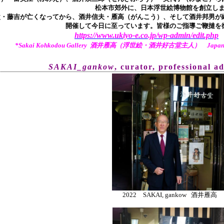
松本市郊外に、日本浮世絵博物館を創立し
父・藤吉が亡くなってから、酒井信夫・雁高（がんこう）、そして酒井邦男が継
開催して今日に至っています。皆様のご指導ご鞭撻を
https://www.ukiyo-e.co.jp/wp-admin/edit.php
*Sakai Kohkodou Gallery 酒井雁高（浮世絵・酒井好古堂主人） Japanese Tr
SAKAI_gankow
, curator, pr
ofessional a
2022 SAKAI, gankow 酒井雁高