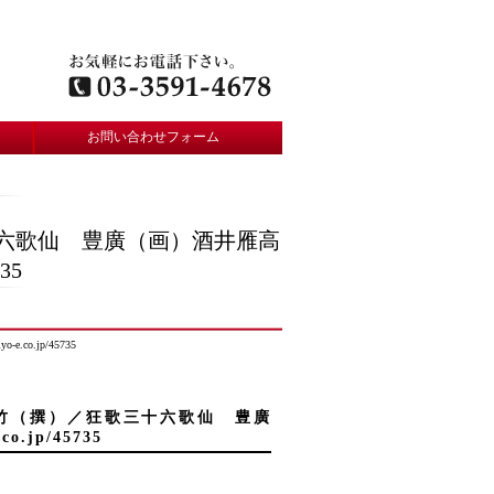
お問い合わせフォーム
十六歌仙 豊廣（画）酒井雁高
35
o.jp/45735
村竹（撰）／狂歌三十六歌仙 豊廣
.jp/45735