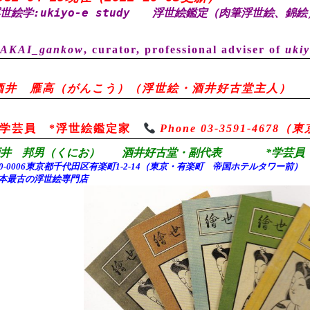
世絵学:ukiyo-e study
浮世絵鑑定（肉筆浮世絵、錦絵
AKAI_gankow
, curator, professional adviser of
ukiy
酒井 雁高（がんこう）（浮世絵・酒井好古堂主人）
*学芸員 *浮世絵鑑定家
Phone 03-3591-467
酒井 邦男（くにお） 酒井好古堂・副代表 *学芸員 
00-0006東京都千代田
区有楽町1-2-14（東京・有楽町 帝国ホテルタワー前
本最古の浮世絵専門店