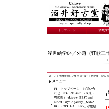
トップページ
酒井好
浮世絵学04／外題（狂歌三
（
ホーム
> 浮世絵学04／外題（狂歌三十六歌仙）1795（寛政7
メニュー
F1 トップページ お問い合
わせ 03-3591-4678（東京・
有楽町） ukiyo-e_BEST and
oldest ukiyo-e gallery＿SAKAI
KOHKODO GALLERY_ 浮世絵
1