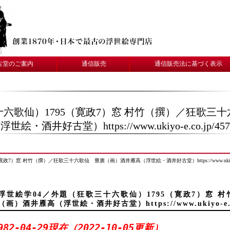
古堂のご案内
通信販売
通信販売法に基づく表示
十六歌仙）1795（寛政7）窓 村竹（撰）／狂歌三
浮世絵・酒井好古堂）https://www.ukiyo-e.co.jp/457
）窓 村竹（撰）／狂歌三十六歌仙 豊廣（画）酒井雁高（浮世絵・酒井好古堂）https://www.ukiyo-e.c
浮世絵学04／外題（狂歌三十六歌仙）1795（寛政7）窓 
（画）酒井雁高（浮世絵・酒井好古堂）https://www.ukiyo-e.co
982-04-29現在（2022-10-05更新）