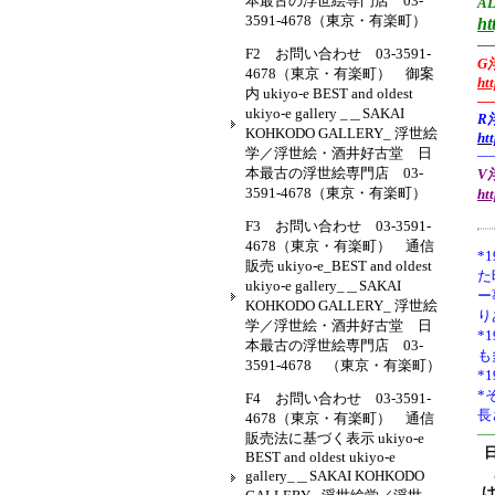
本最古の浮世絵専門店 03-
AL
3591-4678（東京・有楽町）
ht
—
F2 お問い合わせ 03-3591-
G
4678（東京・有楽町） 御案
ht
内 ukiyo-e BEST and oldest
—
ukiyo-e gallery _＿SAKAI
R
KOHKODO GALLERY_ 浮世絵
ht
学／浮世絵・酒井好古堂 日
—
本最古の浮世絵専門店 03-
V浮
3591-4678（東京・有楽町）
ht
F3 お問い合わせ 03-3591-
4678（東京・有楽町） 通信
*1
販売 ukiyo-e_BEST and oldest
た
ukiyo-e gallery_＿SAKAI
ー
KOHKODO GALLERY_ 浮世絵
り
学／浮世絵・酒井好古堂 日
*
本最古の浮世絵専門店 03-
も
3591-4678 （東京・有楽町）
*
*
F4 お問い合わせ 03-3591-
長
4678（東京・有楽町） 通信
—
販売法に基づく表示 ukiyo-e
BEST and oldest ukiyo-e
gallery_＿SAKAI KOHKODO