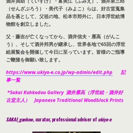
酒井貞助（ていすけ）・富美江（ふみえ）、酒井泉三郎
（せんざぶろう）・美代子（みよこ）らは、好古堂蒐集
品を基として、父祖の地、松本市郊外に、日本浮世絵博
物館を創立しました。
父・藤吉が亡くなってから、酒井信夫・雁高（がんこ
う）、そして酒井邦男が継承し、世界各地で65回の浮世
絵展覧会を開催して今日に至っています。皆様のご指導
ご鞭撻を御願い致します。
https://www.ukiyo-e.co.jp/wp-admin/edit.php
記
事一覧
*Sakai Kohkodou Gallery 酒井雁高（浮世絵・酒井好
古堂主人） Japanese Traditional Woodblock Prints
SAKAI_gankow
, curator, pr
ofessional adviser of
ukiyo-e