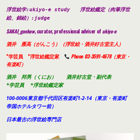
浮世絵学:ukiyo-e study
浮世絵鑑定（肉筆浮世
絵、錦絵）
:judge
SAKAI_gankow
, curator, professional adviser of
ukiyo-e
酒井 雁高（がんこう）（浮世絵・酒井好古堂主人）
*学芸員 *浮世絵鑑定家
Phone 03-3591-4678（東京・
有楽町）
酒井 邦男（くにお） 酒井好古堂・副代表
*学芸員 *浮世絵鑑定家
100-0006東京都千代田
区有楽町1-2-14（東京・有楽町
帝国ホテルタワー前）
日本最古の浮世絵専門店