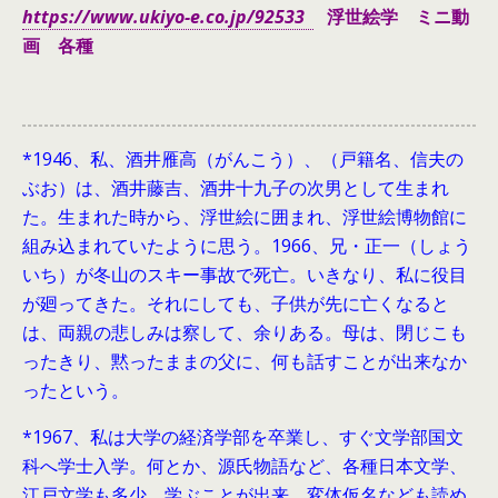
https://www.ukiyo-e.co.jp/92533
浮世絵学 ミニ動
画 各種
*1946、
私、酒井雁高（がんこう）、（戸籍名、信夫の
ぶお）は、酒井藤吉、酒井十九子の次男として生まれ
た。生まれた時から、浮世絵に囲まれ、浮世絵博物館に
組み込まれていたように思う。1966、兄・正一（しょう
いち）が冬山のスキー事故で死亡。いきなり、私に役目
が廻ってきた。それにしても、子供が先に亡くなると
は、両親の悲しみは察して、余りある。母は、閉じこも
ったきり、黙ったままの父に、何も話すことが出来なか
ったという。
*1967、私は大学の経済学部を卒業し、すぐ文学部国文
科へ学士入学。何とか、源氏物語など、各種日本文学、
江戸文学も多少、学ぶことが出来、変体仮名なども読め