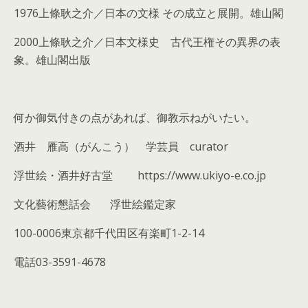
1976上條耿之介／日本の文様 その成立と展開。雄山閣
2000上條耿之介／日本文様史 古代王権その異界の表
象。雄山閣出版
何か御気付きの点があれば、御教示ねがいたい。
酒井 雁高（がんこう） 学芸員 curator
浮世絵・酒井好古堂 https://www.ukiyo-e.co.jp
文化藝術懇話会 浮世絵鑑定家
100-0006東京都千代田区有楽町1-2-14
電話03-3591-4678