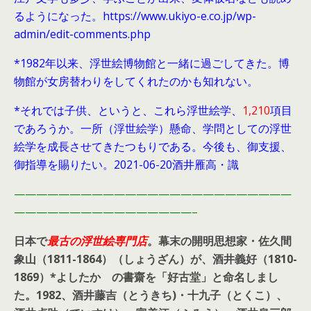
るようになった。https://www.ukiyo-e.co.jp/wp-
admin/edit-comments.php
*1982年以来、浮世絵博物館と一緒に過ごしてきた。博
物館が女房替わりをしてくれたのかも知れない。
*それでは子供、というと、これら浮世絵学、
1,210
項目
であろうか。一所（浮世絵学）懸命、学問としての浮世
絵学を成長させてきたつもりである。今後も、御支援、
御指導を賜りたい。2021-06-20酒井雁高・識
—————————————————————————
————————————————–
日本で
最古の浮世絵専門店
。幕末の開明思想家・
佐久間
象山（1811-1864）（しょうざん）が、酒井義好（1810-
1869）*よしたか の書齋を「好古堂」と命名しまし
た。
1982、酒井藤吉（とうきち)・十九子（とくこ）、