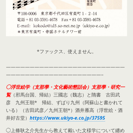
*ファックス、使えません。
—————————————————————————
————————————————————–
◯浮世絵学（支那學・文化藝術懇話会）支那學・研究一
覧
（邪馬台国、帰結）三國志（魏志）と隋書 古田武
彦 九州王朝* 帰結、ずばり九州（阿蘇山と書かれて
いる）（古田武彦／九州王朝*）酒井雁高（浮世絵・酒
井好古堂）
https://www.ukiyo-e.co.jp/37595
◯上條耿之介先生から教えて戴いた文様学について纏め