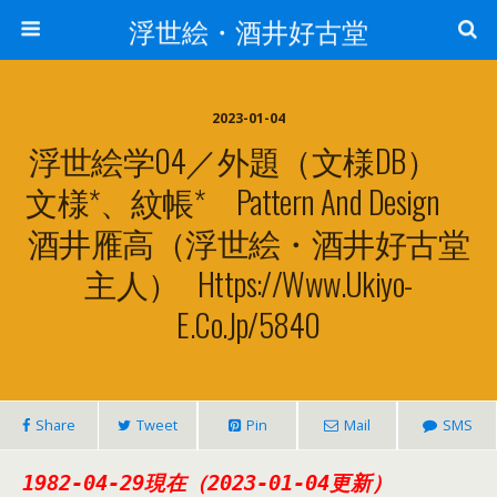
浮世絵・酒井好古堂
2023-01-04
浮世絵学04／外題（文様DB）
文様*、紋帳* Pattern And Design
酒井雁高（浮世絵・酒井好古堂
主人） Https://www.ukiyo-
E.co.jp/5840
Share
Tweet
Pin
Mail
SMS
1982-04-29現在（2023-01-04更新）