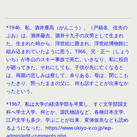
*1946、
私、酒井雁高（がんこう）、（戸籍名、信夫の
ぶお）は、酒井藤吉、酒井十九子の次男として生まれ
た。生まれた時から、浮世絵に囲まれ、浮世絵博物館に
組み込まれていたように思う。1966、兄・正一（しょう
いち）が冬山のスキー事故で死亡。いきなり、私に役目
が廻ってきた。それにしても、子供が先に亡くなると
は、両親の悲しみは察して、余りある。母は、閉じこも
ったきり、黙ったままの父に、何も話すことが出来なか
ったという。
*1967、私は大学の経済学部を卒業し、すぐ文学部国文
科へ学士入学。何とか、源氏物語など、各種日本文学、
江戸文学も多少、学ぶことが出来、変体仮名なども読め
るようになった。https://www.ukiyo-e.co.jp/wp-
admin/edit-comments.php