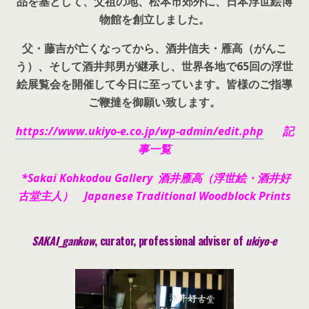
品を基として、父祖の地、松本市郊外に、日本浮世絵博
物館を創立しました。
父・藤吉が亡くなってから、酒井信夫・雁高（がんこ
う）、そして酒井邦男が継承し、世界各地で65回の浮世
絵展覧会を開催して今日に至っています。皆様のご指導
ご鞭撻を御願い致します。
https://www.ukiyo-e.co.jp/wp-admin/edit.php
記
事一覧
*Sakai Kohkodou Gallery 酒井雁高（浮世絵・酒井好
古堂主人） Japanese Traditional Woodblock Prints
SAKAI_gankow
, curator, pr
ofessional adviser of
ukiyo-e