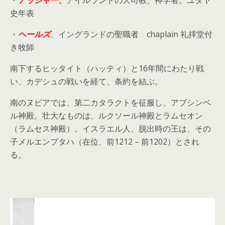
・
アッシャー、
アイルランドの大司教、神学者。ユダヤ
史年表
・
ヘールズ
、イングランドの聖職者 chaplain 礼拝堂付
き牧師
南下するヒッタイト（ハッティ）と16年間にわたり戦
い、カデシュの戦いを経て、条約を結ぶ。
南のヌビアでは、第二カタラクトを征服し、アブシンベ
ル神殿。壮大なものは、ルクソール神殿とラムセオン
（ラムセス神殿）。イスラエル人、脱出時の王は、その
子メルエンプタハ（在位、前1212 – 前1202）とされ
る。