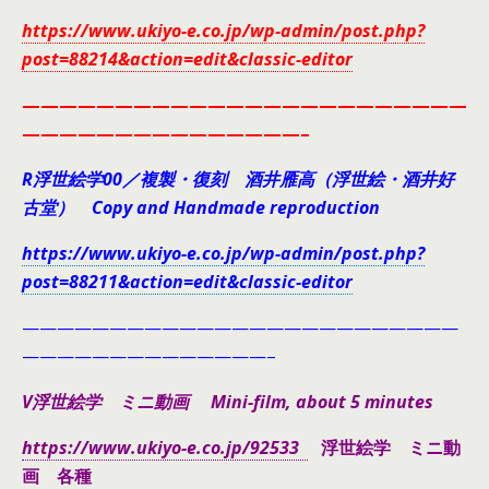
https://www.ukiyo-e.co.jp/wp-admin/post.php?
post=88214&action=edit&classic-editor
————————————————————————
———————————————–
R浮世絵学00／複製・復刻 酒井雁高（浮世絵・酒井好
古堂） Copy and Handmade reproduction
https://www.ukiyo-e.co.jp/wp-admin/post.php?
post=88211&action=edit&classic-editor
—————————————————————————
——————————————–
V浮世絵学 ミニ動画 Mini-film, about 5 minutes
https://www.ukiyo-e.co.jp/92533
浮世絵学 ミニ動
画 各種