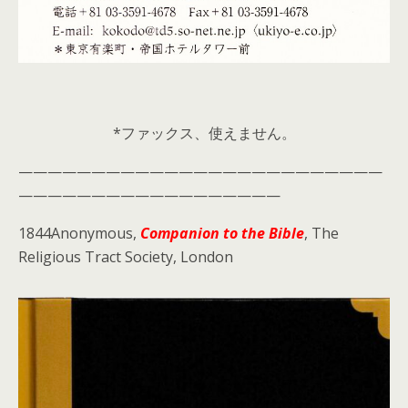
*ファックス、使えません。
—————————————————————————
——————————————————
1844Anonymous,
Companion to the Bible
, The
Religious Tract Society, London