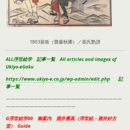
1803葵衛（齋藤秋圃）／葵氏艶譜
ALL浮世絵学 記事一覧 All articles and images of
Ukiyo-eGaku
https://www.ukiyo-e.co.jp/wp-admin/edit.php
記
事一覧
—————————————————————————
———————————————
G浮世絵学00 御案内 酒井雁高（浮世絵・酒井好古
堂） Guide