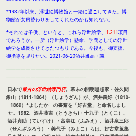
*1982年以来、浮世絵博物館と一緒に過ごしてきた。博
物館が女房替わりをしてくれたのかも知れない。
*それでは子供、というと、これら浮世絵学、
1,211
項目
であろうか。一所（浮世絵学）懸命、学問としての浮世
絵学を成長させてきたつもりである。今後も、御支援、
御指導を賜りたい。2021-06-20酒井雁高・識
—————————————————————————
————————————————–
日本で
最古の浮世絵専門店
。幕末の開明思想家・
佐久間
象山（1811-1864）（しょうざん）が、酒井義好（1810-
1869）*よしたか の書齋を「好古堂」と命名しまし
た。
1982、酒井藤吉（とうきち)・十九子（とくこ）、
酒井貞助（ていすけ）・富美江（ふみえ）、酒井泉三郎
（せんざぶろう）・美代子（みよこ）らは、好古堂蒐集