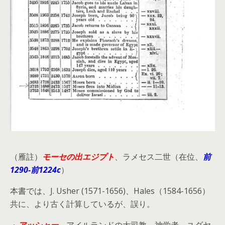
（雁註）
モーセの出エジプト
、ラメセス二世（在位、
前
1290-前1224c
）
本書では、J. Usher (1571-1656)、Hales（1584-1656）
共に、より古く計算しているが、誤り。