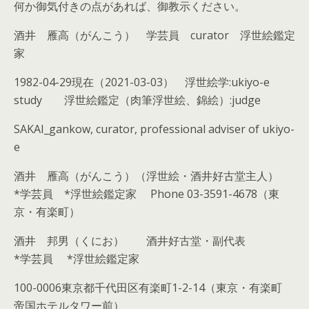
何か御気付きの点があれば、御教示ください。
酒井 雁高（がんこう） 学芸員
curator
浮世絵鑑定
家
1982-04-29
現在（
2021-03-03
） 浮世絵学
:ukiyo-e
study
浮世絵鑑定（肉筆浮世絵、錦絵）
:judge
SAKAI_gankow, curator, professional adviser of ukiyo-
e
酒井 雁高（がんこう）（浮世絵・酒井好古堂主人）
*
学芸員
*
浮世絵鑑定家
Phone 03-3591-4678
（東
京・有楽町）
酒井 邦男（くにお） 酒井好古堂・副代表
*
学芸員
*
浮世絵鑑定家
100-0006
東京都千代田区有楽町
1-2-14
（東京・有楽町
帝国ホテルタワー前）