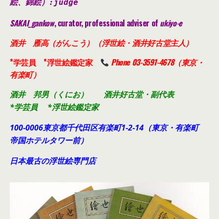
絵、錦絵）
:judge
SAKAI_gankow
, curator, professional adviser of
ukiyo-e
酒井 雁高（がんこう）（浮世絵・酒井好古堂主人）
*学芸員 *浮世絵鑑定家
Phone 03-3591-4678（東京・
有楽町）
酒井 邦男（くにお） 酒井好古堂・副代表
*学芸員 *浮世絵鑑定家
100-0006東京都千代田
区有楽町1-2-14（東京・有楽町
帝国ホテルタワー前）
日本最古の浮世絵専門店