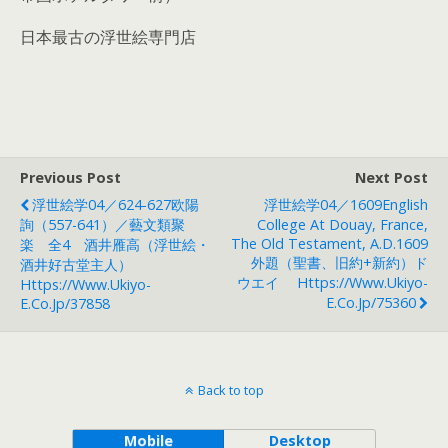
日本最古の浮世絵専門店
Previous Post
Next Post
浮世絵学04／624-627欧陽
浮世絵学04／1609English
詢（557-641）／藝文類聚
College At Douay, France,
The Old Testament, A.D.1609
楽 全4 酒井雁高（浮世絵・
外題（聖書、旧約+新約）ド
酒井好古堂主人）
ウエイ Https://www.ukiyo-
Https://www.ukiyo-
E.co.jp/75360
E.co.jp/37858
Back to top
Mobile
Desktop