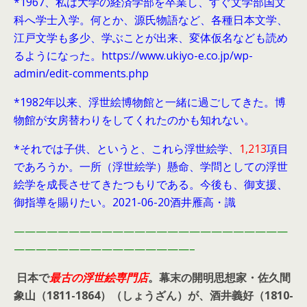
*1967、私は大学の経済学部を卒業し、すぐ文学部国文
科へ学士入学。何とか、源氏物語など、各種日本文学、
江戸文学も多少、学ぶことが出来、変体仮名なども読め
るようになった。https://www.ukiyo-e.co.jp/wp-
admin/edit-comments.php
*1982年以来、浮世絵博物館と一緒に過ごしてきた。博
物館が女房替わりをしてくれたのかも知れない。
*それでは子供、というと、これら浮世絵学、
1,213
項目
であろうか。一所（浮世絵学）懸命、学問としての浮世
絵学を成長させてきたつもりである。今後も、御支援、
御指導を賜りたい。2021-06-20酒井雁高・識
—————————————————————————
————————————————–
日本で
最古の浮世絵専門店
。幕末の開明思想家・
佐久間
象山（1811-1864）（しょうざん）が、酒井義好（1810-