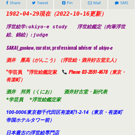
Share
Tweet
Pin
Mail
SMS
1982-04-29現在（2022-10-16更新）
浮世絵学:ukiyo-e study
浮世絵鑑定（肉筆浮世
絵、錦絵）
:judge
SAKAI_gankow
, curator, professional adviser of
ukiyo-e
酒井 雁高（がんこう）（浮世絵・酒井好古堂主人）
*学芸員 *浮世絵鑑定家
Phone 03-3591-4678（東京・
有楽町）
酒井 邦男（くにお） 酒井好古堂・副代表
*学芸員 *浮世絵鑑定家
100-0006東京都千代田
区有楽町1-2-14（東京・有楽町
帝国ホテルタワー前）
日本最古の浮世絵専門店