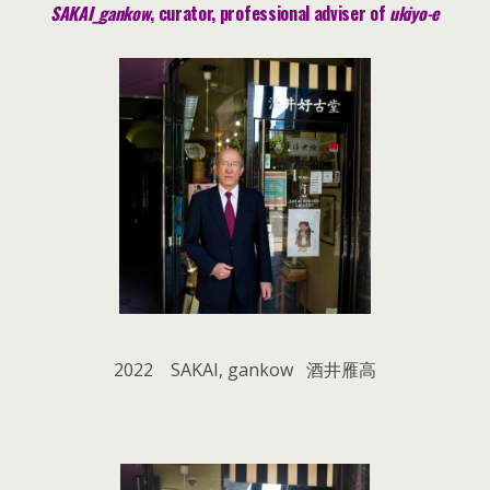
SAKAI_gankow
, curator, pr
ofessional adviser of
ukiyo-e
2022 SAKAI, gankow 酒井雁高