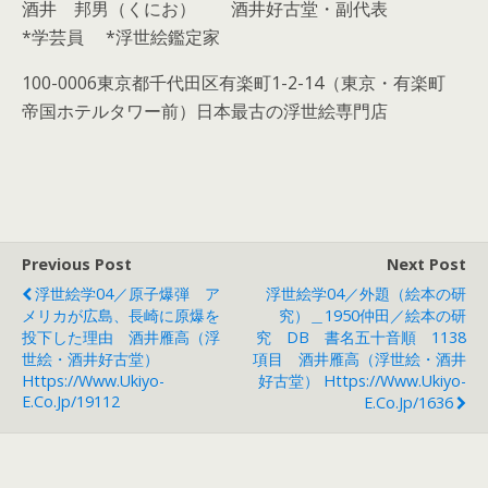
酒井 邦男（くにお） 酒井好古堂・副代表
*
学芸員
*
浮世絵鑑定家
100-0006
東京都千代田区有楽町
1-2-14
（東京・有楽町
帝国ホテルタワー前）日本最古の浮世絵専門店
Previous Post
Next Post
浮世絵学04／原子爆弾 ア
浮世絵学04／外題（絵本の研
メリカが広島、長崎に原爆を
究）＿1950仲田／絵本の研
投下した理由 酒井雁高（浮
究 DB 書名五十音順 1138
世絵・酒井好古堂）
項目 酒井雁高（浮世絵・酒井
Https://www.ukiyo-
好古堂） Https://www.ukiyo-
E.co.jp/19112
E.co.jp/1636