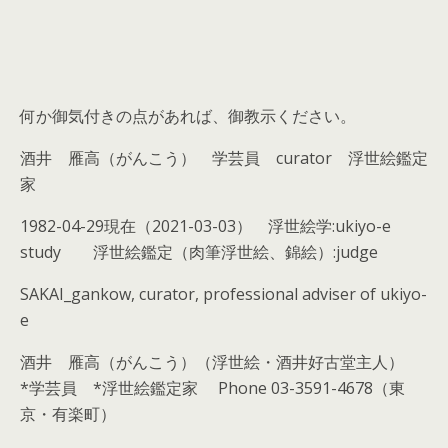
何か御気付きの点があれば、御教示ください。
酒井 雁高（がんこう） 学芸員
curator
浮世絵鑑定
家
1982-04-29
現在（
2021-03-03
） 浮世絵学
:ukiyo-e
study
浮世絵鑑定（肉筆浮世絵、錦絵）
:judge
SAKAI_gankow, curator, professional adviser of ukiyo-
e
酒井 雁高（がんこう）（浮世絵・酒井好古堂主人）
*
学芸員
*
浮世絵鑑定家
Phone 03-3591-4678
（東
京・有楽町）