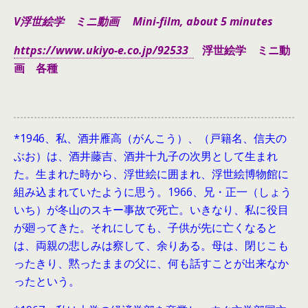
V浮世絵学 ミニ動画 Mini-film, about 5 minutes
https://www.ukiyo-e.co.jp/92533
浮世絵学 ミニ動
画 各種
*1946、
私、酒井雁高（がんこう）、（戸籍名、信夫の
ぶお）は、酒井藤吉、酒井十九子の次男として生まれ
た。生まれた時から、浮世絵に囲まれ、浮世絵博物館に
組み込まれていたように思う。1966、兄・正一（しょう
いち）が冬山のスキー事故で死亡。いきなり、私に役目
が廻ってきた。それにしても、子供が先に亡くなると
は、両親の悲しみは察して、余りある。母は、閉じこも
ったきり、黙ったままの父に、何も話すことが出来なか
ったという。