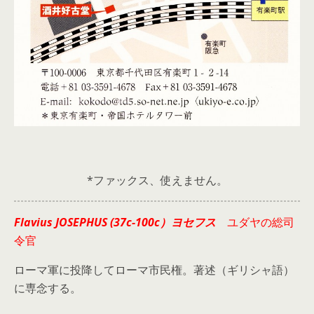
*ファックス、使えません。
Flavius JOSEPHUS (37c-100c）ヨセフス
ユダヤの総司
令官
ローマ軍に投降してローマ市民権。著述（ギリシャ語）
に専念する。