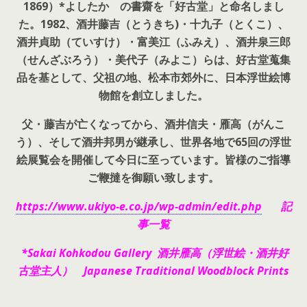
1869）*よしたか の書齋を「好古堂」と命名しまし
た。
1982、酒井藤吉（とうきち)・十九子（とくこ）、
酒井貞助（ていすけ）・富美江（ふみえ）、酒井泉三郎
（せんざぶろう）・美代子（みよこ）らは、好古堂蒐集
品を基として、父祖の地、松本市郊外に、日本浮世絵博
物館を創立しました。
父・藤吉が亡くなってから、酒井信夫・雁高（がんこ
う）、そして酒井邦男が継承し、世界各地で65回の浮世
絵展覧会を開催して今日に至っています。皆様のご指導
ご鞭撻を御願い致します。
https://www.ukiyo-e.co.jp/wp-admin/edit.php
記
事一覧
*Sakai Kohkodou Gallery 酒井雁高（浮世絵・酒井好
古堂主人） Japanese Traditional Woodblock Prints