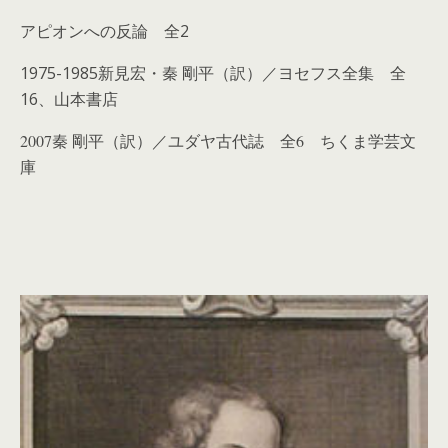
アピオンへの反論 全2
1975-1985新見宏・秦 剛平（訳）／ヨセフス全集 全
16、山本書店
2007秦 剛平（訳）／ユダヤ古代誌 全6
ちくま学芸文
庫