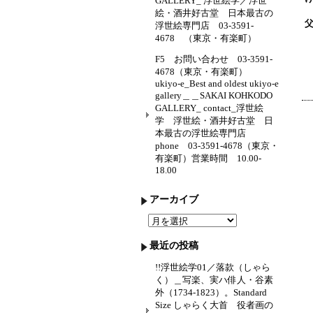
GALLERY_ 浮世絵学／浮世
絵・酒井好古堂 日本最古の
浮世絵専門店 03-3591-
4678 （東京・有楽町）
F5 お問い合わせ 03-3591-
4678（東京・有楽町）
ukiyo-e_Best and oldest ukiyo-e
gallery＿＿SAKAI KOHKODO
GALLERY_ contact_浮世絵
学 浮世絵・酒井好古堂 日
本最古の浮世絵専門店
phone 03-3591-4678（東京・
有楽町）営業時間 10.00-
18.00
アーカイブ
ア
ー
カ
最近の投稿
イ
ブ
!!浮世絵学01／落款（しゃら
く）＿写楽、実ハ俳人・谷素
外（1734-1823）。Standard
Size しゃらく大首 役者画の