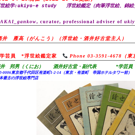
世絵学:ukiyo-e study
浮世絵鑑定（肉筆浮世絵、錦絵
AKAI_gankow
, curator, professional adviser of
ukiy
酒井 雁高（がんこう）（浮世絵・酒井好古堂主人）
*学芸員 *浮世絵鑑定家
Phone 03-3591-467
酒井 邦男（くにお） 酒井好古堂・副代表 *学芸員 
00-0006東京都千代田
区有楽町1-2-14（東京・有楽町 帝国ホテルタワー前
本最古の浮世絵専門店