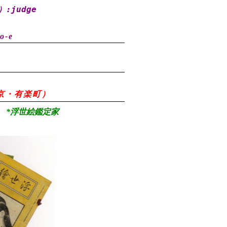
）
:judge
o-e
8（東京・有楽町）
*浮世絵鑑定家
）