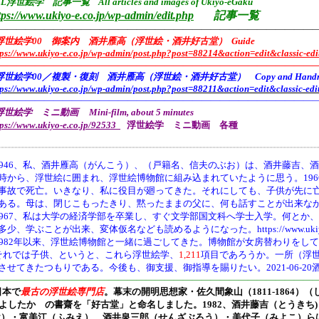
L浮世絵学 記事一覧 All articles and images of Ukiyo-eGaku
tps://www.ukiyo-e.co.jp/wp-admin/edit.php
記事一覧
——————————————————————————————————
浮世絵学00 御案内 酒井雁高（浮世絵・酒井好古堂） Guide
tps://www.ukiyo-e.co.jp/wp-admin/post.php?post=88214&action=edit&classic-edi
———————————————————————————————————
浮世絵学00／複製・復刻 酒井雁高（浮世絵・酒井好古堂） Copy and Handmade 
tps://www.ukiyo-e.co.jp/wp-admin/post.php?post=88211&action=edit&classic-edi
———————————————————————————————————
世絵学 ミニ動画 Mini-film, about 5 minutes
tps://www.ukiyo-e.co.jp/92533
浮世絵学 ミニ動画 各種
946、
私、酒井雁高（がんこう）、（戸籍名、信夫のぶお）は、酒井藤吉、酒
時から、浮世絵に囲まれ、浮世絵博物館に組み込まれていたように思う。19
事故で死亡。いきなり、私に役目が廻ってきた。それにしても、子供が先に
ある。母は、閉じこもったきり、黙ったままの父に、何も話すことが出来な
1967、私は大学の経済学部を卒業し、すぐ文学部国文科へ学士入学。何とか
多少、学ぶことが出来、変体仮名なども読めるようになった。https://www.ukiyo-e.co.jp/
1982年以来、浮世絵博物館と一緒に過ごしてきた。博物館が女房替わりをし
それでは子供、というと、これら浮世絵学、
1,211
項目であろうか。一所（浮
させてきたつもりである。今後も、御支援、御指導を賜りたい。2021-06-20
———————————————————————————————————
日本で
最古の浮世絵専門店
。幕末の開明思想家・
佐久間象山（1811-1864）（
よしたか の書齋を「好古堂」と命名しました。
1982、酒井藤吉（とうき
け）・富美江（ふみえ）、酒井泉三郎（せんざぶろう）・美代子（みよこ）ら