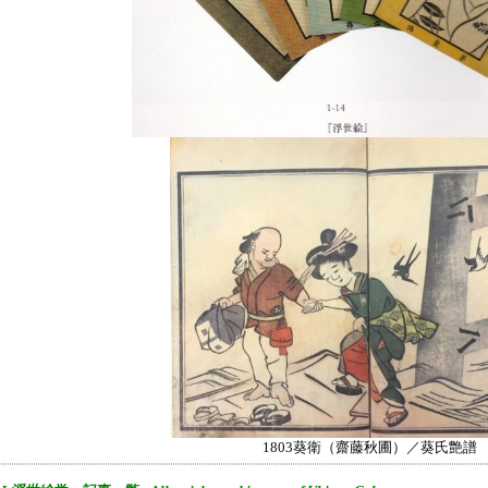
1803葵衛（齋藤秋圃）／葵氏艶譜