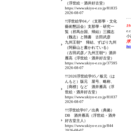
（浮世絵・酒井好古堂）
https://www.ukiyo-e.co.jp/81835
2026-08-07
!!浮世絵学04／（支那學・文化
1
藝術懇話会）支那學・研究一
e
覧（邪馬台国、帰結）三國志
小
（魏志）と隋書 古田武彦
浮
九州王朝* 帰結、ずばり九州
ht
（阿蘇山と書かれている）
（古田武彦／九州王朝*）酒井
雁高（浮世絵・酒井好古堂）
https://www.ukiyo-e.co.jp/37595
2026-08-07
!!!2026浮世絵学05／板元（は
んもと）版元 屋号、略称、
［商標］など 酒井雁高（浮
世絵・酒井好古堂）
https://www.ukiyo-e.co.jp/81037
2026-08-07
!!!浮世絵学07／出典（典拠）
DB 酒井雁高（浮世絵・酒井
好古堂主人）
https://www.ukiyo-e.co.jp/844
2026-08-07