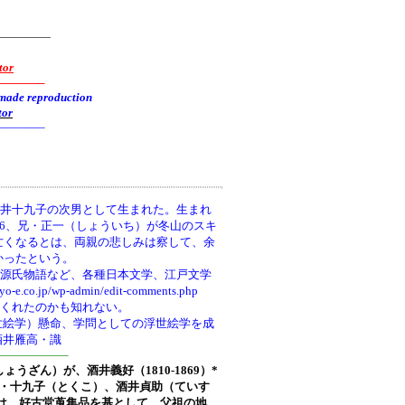
—————
tor
———–
reproduction
tor
———–
井十九子の次男として生まれた。生まれ
66、兄・正一（しょういち）が冬山のスキ
亡くなるとは、両親の悲しみは察して、余
かったという。
、源氏物語など、各種日本文学、江戸文学
wp-admin/edit-comments.php
てくれたのかも知れない。
世絵学）懸命、学問としての浮世絵学を成
酒井雁高・識
—————–
しょうざん）が、酒井義好（1810-1869）*
ち)・十九子（とくこ）、酒井貞助（ていす
は、好古堂蒐集品を基として、父祖の地、