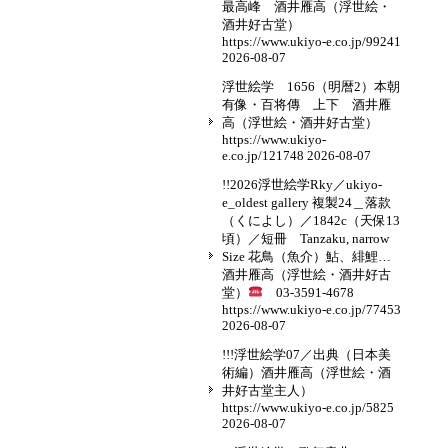
最高峰 酒井雁高（浮世絵・
酒井好古堂）
https://www.ukiyo-e.co.jp/99241
2026-08-07
浮世絵学 1656（明暦2）本朝
有像・百将傳 上下 酒井雁
高（浮世絵・酒井好古堂）
https://www.ukiyo-
e.co.jp/121748
2026-08-07
!!2026浮世絵学Rky／ukiyo-
e_oldest gallery 複製24＿落款
（くによし）／1842c（天保13
頃）／短冊 Tanzaku, narrow
Size 花鳥（魚介）鮎、緋鯉…
酒井雁高（浮世絵・酒井好古
堂）
03-3591-4678
https://www.ukiyo-e.co.jp/77453
2026-08-07
!!!浮世絵学07／出典（日本美
術編）酒井雁高（浮世絵・酒
井好古堂主人）
https://www.ukiyo-e.co.jp/5825
2026-08-07