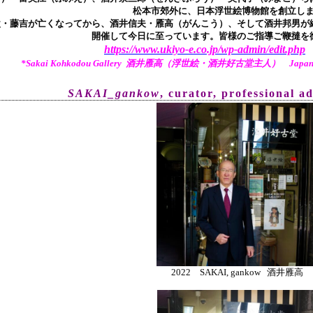
松本市郊外に、日本浮世絵博物館を創立し
父・藤吉が亡くなってから、酒井信夫・雁高（がんこう）、そして酒井邦男が継
開催して今日に至っています。皆様のご指導ご鞭撻を
https://www.ukiyo-e.co.jp/wp-admin/edit.php
*Sakai Kohkodou Gallery 酒井雁高（浮世絵・酒井好古堂主人） Japanese Tr
SAKAI_gankow
, curator, pr
ofessional a
2022 SAKAI, gankow 酒井雁高