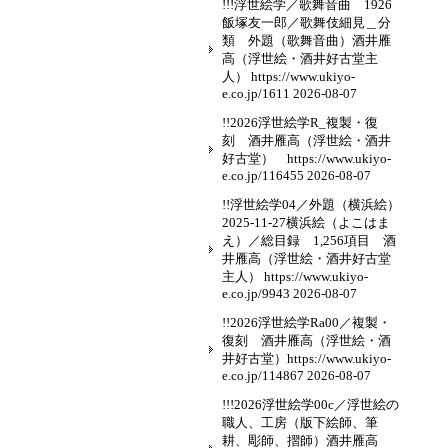
!!!浮世絵学／歌舞音曲 1926
飯塚友一郎／歌舞伎細見＿分
類 外題（歌舞音曲）酒井雁
高（浮世絵・酒井好古堂主
人） https://www.ukiyo-
e.co.jp/1611
2026-08-07
!!2026浮世絵学R_複製・復
刻 酒井雁高（浮世絵・酒井
好古堂） https://www.ukiyo-
e.co.jp/116455
2026-08-07
!!浮世絵学04／外題（横浜絵）
2025-11-27横浜絵（よこはま
え）／総目録 1,256項目 酒
井雁高（浮世絵・酒井好古堂
主人） https://www.ukiyo-
e.co.jp/9943
2026-08-07
!!2026浮世絵学Ra00／複製・
復刻 酒井雁高（浮世絵・酒
井好古堂）https://www.ukiyo-
e.co.jp/114867
2026-08-07
!!!2026浮世絵学00c／浮世絵の
職人、工房（版下絵師、筆
耕、彫師、摺師）酒井雁高