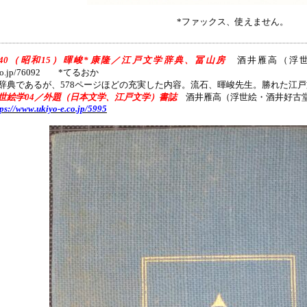
*ファックス、使えません。
940（昭和15）暉峻*康隆／江戸文学辞典、冨山房
酒井雁高（浮世絵・酒井
.co.jp/76092 *てるおか
辞典であるが、578ページほどの充実した内容。流石、暉峻先生。勝れた江
世絵学04／外題（日本文学、江戸文学）書誌
酒井雁高（浮世絵・酒井好古
tps://www.ukiyo-e.co.jp/5995