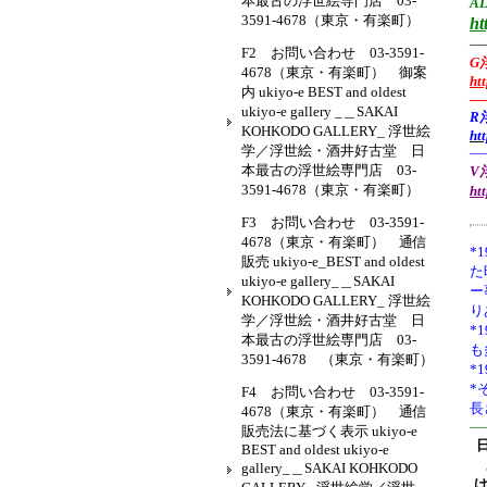
本最古の浮世絵専門店 03-
AL
3591-4678（東京・有楽町）
ht
—
F2 お問い合わせ 03-3591-
G
4678（東京・有楽町） 御案
ht
内 ukiyo-e BEST and oldest
—
ukiyo-e gallery _＿SAKAI
R
KOHKODO GALLERY_ 浮世絵
ht
学／浮世絵・酒井好古堂 日
—
本最古の浮世絵専門店 03-
V浮
3591-4678（東京・有楽町）
ht
F3 お問い合わせ 03-3591-
4678（東京・有楽町） 通信
*1
販売 ukiyo-e_BEST and oldest
た
ukiyo-e gallery_＿SAKAI
ー
KOHKODO GALLERY_ 浮世絵
り
学／浮世絵・酒井好古堂 日
*
本最古の浮世絵専門店 03-
も
3591-4678 （東京・有楽町）
*
*
F4 お問い合わせ 03-3591-
長
4678（東京・有楽町） 通信
—
販売法に基づく表示 ukiyo-e
BEST and oldest ukiyo-e
gallery_＿SAKAI KOHKODO