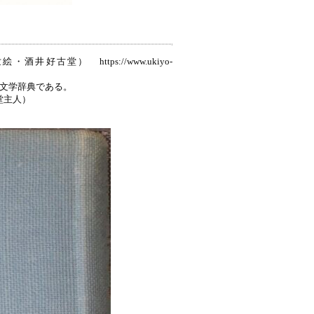
好古堂） https://www.ukiyo-
戸文学辞典である。
堂主人）