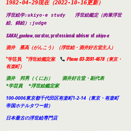
1982-04-29現在（2022-10-16更新）
浮世絵学:ukiyo-e study
浮世絵鑑定（肉筆浮世
絵、錦絵）
:judge
SAKAI_gankow
, curator, professional adviser of
ukiyo-e
酒井 雁高（がんこう）（浮世絵・酒井好古堂主人）
*学芸員 *浮世絵鑑定家
Phone 03-3591-4678（東京・
有楽町）
酒井 邦男（くにお） 酒井好古堂・副代表
*学芸員 *浮世絵鑑定家
100-0006東京都千代田
区有楽町1-2-14（東京・有楽町
帝国ホテルタワー前）
日本最古の浮世絵専門店