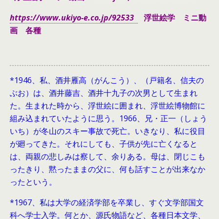
https://www.ukiyo-e.co.jp/92533
浮世絵学 ミニ動
画 各種
*1946、
私、酒井雁高（がんこう）、（戸籍名、信夫の
ぶお）は、酒井藤吉、酒井十九子の次男として生まれ
た。生まれた時から、浮世絵に囲まれ、浮世絵博物館に
組み込まれていたように思う。1966、兄・正一（しょう
いち）が冬山のスキー事故で死亡。いきなり、私に役目
が廻ってきた。それにしても、子供が先に亡くなると
は、両親の悲しみは察して、余りある。母は、閉じこも
ったきり、黙ったままの父に、何も話すことが出来なか
ったという。
*1967、私は大学の経済学部を卒業し、すぐ文学部国文
科へ学士入学。何とか、源氏物語など、各種日本文学、