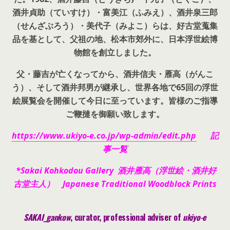
酒井貞助（ていすけ）・富美江（ふみえ）、酒井泉三郎
（せんざぶろう）・美代子（みよこ）らは、好古堂蒐集
品を基として、父祖の地、松本市郊外に、日本浮世絵博
物館を創立しました。
父・藤吉が亡くなってから、酒井信夫・雁高（がんこ
う）、そして酒井邦男が継承し、世界各地で65回の浮世
絵展覧会を開催して今日に至っています。皆様のご指導
ご鞭撻を御願い致します。
https://www.ukiyo-e.co.jp/wp-admin/edit.php
記
事一覧
*Sakai Kohkodou Gallery 酒井雁高（浮世絵・酒井好
古堂主人） Japanese Traditional Woodblock Prints
SAKAI_gankow
, curator, pr
ofessional adviser of
ukiyo-e