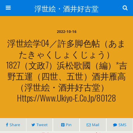
浮世絵・酒井好古堂
2022-10-16
浮世絵学04／許多脚色帖（あま
たきゃくしょくじょう）
1827（文政7）浜松歌國（編）*吉
野五運（四世、五世）酒井雁高
（浮世絵・酒井好古堂）
Https://www.ukiyo-E.co.jp/80128
Share
Tweet
Pin
Mail
SMS