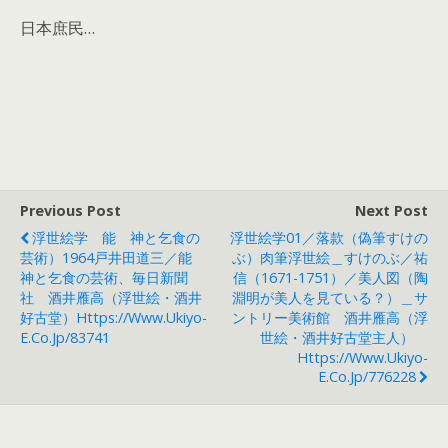
日本庶民…
Previous Post
Next Post
浮世絵学 能 神と乞食の
浮世絵学01／落款（偽筆すけの
芸術）1964戸井田道三／能
ぶ）肉筆浮世絵＿すけのぶ／祐
神と乞食の芸術、毎日新聞
信（1671-1751）／美人図（陶
社 酒井雁高（浮世絵・酒井
淵明が美人を見ている？）＿サ
好古堂）https://www.ukiyo-
ントリー美術館 酒井雁高（浮
E.co.jp/83741
世絵・酒井好古堂主人）
Https://www.ukiyo-
E.co.jp/776228