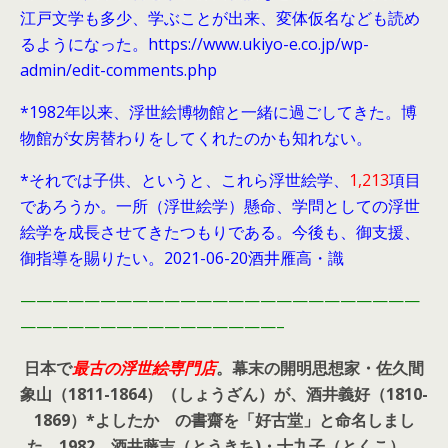
江戸文学も多少、学ぶことが出来、変体仮名なども読め
るようになった。https://www.ukiyo-e.co.jp/wp-
admin/edit-comments.php
*1982年以来、浮世絵博物館と一緒に過ごしてきた。博
物館が女房替わりをしてくれたのかも知れない。
*それでは子供、というと、これら浮世絵学、
1,213
項目
であろうか。一所（浮世絵学）懸命、学問としての浮世
絵学を成長させてきたつもりである。今後も、御支援、
御指導を賜りたい。2021-06-20酒井雁高・識
—————————————————————————
————————————————–
日本で
最古の浮世絵専門店
。幕末の開明思想家・
佐久間
象山（1811-1864）（しょうざん）が、酒井義好（1810-
1869）*よしたか の書齋を「好古堂」と命名しまし
た。
1982、酒井藤吉（とうきち)・十九子（とくこ）、