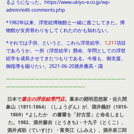
るようになった。https://www.ukiyo-e.co.jp/wp-
admin/edit-comments.php
*1982年以来、浮世絵博物館と一緒に過ごしてきた。博
物館が女房替わりをしてくれたのかも知れない。
*それでは子供、というと、これら浮世絵学、
1,211
項目
であろうか。一所（浮世絵学）懸命、学問としての浮世
絵学を成長させてきたつもりである。今後も、御支援、
御指導を賜りたい。2021-06-20酒井雁高・識
—————————————————————————
————————————————–
日本で
最古の浮世絵専門店
。幕末の開明思想家・
佐久間
象山（1811-1864）（しょうざん）が、酒井義好（1810-
1869）*よしたか の書齋を「好古堂」と命名しまし
た。
1982、酒井藤吉（とうきち)・十九子（とくこ）、
酒井貞助（ていすけ）・富美江（ふみえ）、酒井泉三郎