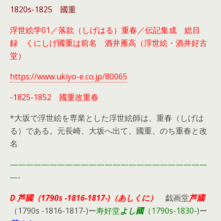
1820s-1825 國重
浮世絵学01／落款（しげはる）重春／伝記集成 総目
録 くにしげ國重は前名 酒井雁高（浮世絵・酒井好古
堂）
https://www.ukiyo-e.co.jp/80065
-1825-1852 國重改重春
*大坂で浮世絵を専業とした浮世絵師は、重春（しげは
る）である。元長崎、大坂へ出て、國重、のち重春と改
名
—————————————————————————
—-
D
芦國（1790s -1816-1817-)（あしくに）
戯画堂
芦國
（1790s -1816-1817-)ー
寿好堂
よし國
（1790s-1830-)
ー