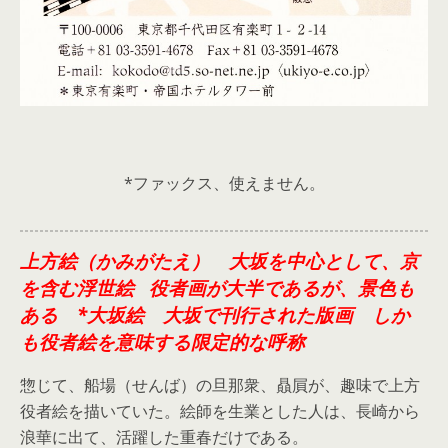
*ファックス、使えません。
上方絵（かみがたえ） 大坂を中心として、京
を含む浮世絵 役者画が大半であるが、景色も
ある *大坂絵 大坂で刊行された版画 しか
も役者絵を意味する限定的な呼称
惣じて、船場（せんば）の旦那衆、贔屓が、趣味で上方
役者絵を描いていた。絵師を生業とした人は、長崎から
浪華に出て、活躍した重春だけである。