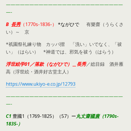
—————————————————————————
—-
B
長秀
（
1770s-1836-）
*ながひで
有樂齋（うらくさ
い）～ 京
*祇園祭礼練り物 カッパ摺 「洗い」いでなく、「祓
い」（はらい） *神道では、邪気を祓う（はらう）
浮世絵学01／落款（ながひで）＿長秀
／総目録 酒井雁
高（浮世絵・酒井好古堂主人）
https://www.ukiyo-e.co.jp/12793
—————————————————————————
—-
C1
豊國1（1769-1825）（57）ー
丸丈齋
國廣
（1790s-
1835-）