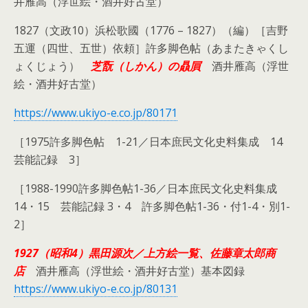
井雁高（浮世絵・酒井好古堂）
1827（文政10）浜松歌國（1776 – 1827）（編）［吉野
五運（四世、五世）依頼］許多脚色帖（あまたきゃくし
ょくじょう）
芝翫（しかん）の贔屓
酒井雁高（浮世
絵・酒井好古堂）
https://www.ukiyo-e.co.jp/80171
［1975許多脚色帖 1-21／日本庶民文化史料集成 14
芸能記録 3］
［1988-1990許多脚色帖1-36／日本庶民文化史料集成
14・15 芸能記録 3・4 許多脚色帖1-36・付1-4・別1-
2］
1927（昭和4）黒田源次／上方絵一覧、佐藤章太郎商
店
酒井雁高（浮世絵・酒井好古堂）基本図録
https://www.ukiyo-e.co.jp/80131