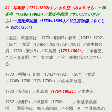
A1
耳鳥齋（1751-1802c）／水や空（みずやそら
）ー
翠
釜亭
（1750s-1790s-)
／翠釜亭画譜（すいふていぎが
ふ）
ー
流光齋如圭
（1750s-1809-)
／旦生言語備（やくし
ゃ ものいわい）
（雁註）翠釜亭は、1770（明和7）春章（1743*-1792）
（50*）+文調（1748c-1768-1773-1790s）／絵本舞台
扇、1780（安永9）／耳鳥齋
（1751-1802c）
／水也空、
これらを参照して、集大成した旨、序文に記されてい
る。
1770（明和7）春章（1743*-1792）（50*）+文調
（1748c-1768-1773-1790s）／絵本舞台扇、
1780（安永9）／耳鳥齋
（1751-1802c）
／水也空、
1782（天明2）／翠釜亭（1750s- ／翠釜亭戯画
譜 翠釜亭は、舞台扇の顔、半身図、そして耳鳥齋の