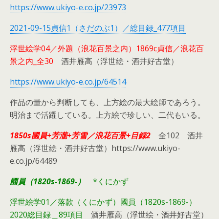
https://www.ukiyo-e.co.jp/23973
2021-09-15貞信1（さだのぶ1）／総目録_477項目
浮世絵学04／外題（浪花百景之内）1869c貞信／浪花百
景之内_全30
酒井雁高（浮世絵・酒井好古堂）
https://www.ukiyo-e.co.jp/64514
作品の量から判断しても、上方絵の最大絵師であろう。
明治まで活躍している。上方絵で珍しい、二代もいる。
1850s國員+芳瀧+芳雪／浪花百景+目録2
全102 酒井
雁高（浮世絵・酒井好古堂）https://www.ukiyo-
e.co.jp/64489
國員（1820s-1869-）
*くにかず
浮世絵学01／落款（くにかず）國員（1820s-1869-）
2020総目録＿89項目
酒井雁高（浮世絵・酒井好古堂）