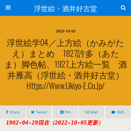
浮世絵・酒井好古堂
2025-10-03
浮世絵学04／上方絵（かみがた
え）まとめ 1827許多（あた
ま）脚色帖、1927上方絵一覧 酒
井雁高（浮世絵・酒井好古堂）
Https://www.ukiyo-E.co.jp/
Share
Tweet
Pin
Mail
SMS
1982-04-29現在（2022-10-05更新）