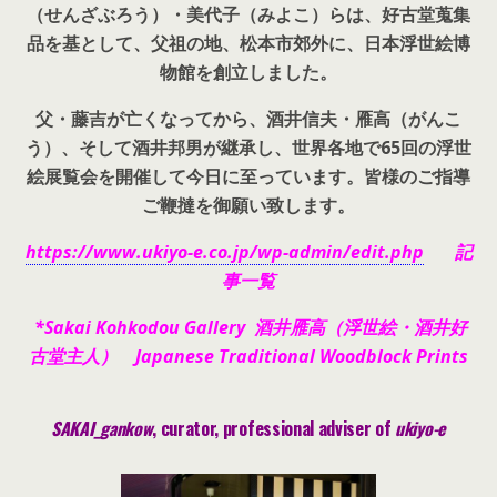
（せんざぶろう）・美代子（みよこ）らは、好古堂蒐集
品を基として、父祖の地、松本市郊外に、日本浮世絵博
物館を創立しました。
父・藤吉が亡くなってから、酒井信夫・雁高（がんこ
う）、そして酒井邦男が継承し、世界各地で65回の浮世
絵展覧会を開催して今日に至っています。皆様のご指導
ご鞭撻を御願い致します。
https://www.ukiyo-e.co.jp/wp-admin/edit.php
記
事一覧
*Sakai Kohkodou Gallery 酒井雁高（浮世絵・酒井好
古堂主人） Japanese Traditional Woodblock Prints
SAKAI_gankow
, curator, pr
ofessional adviser of
ukiyo-e