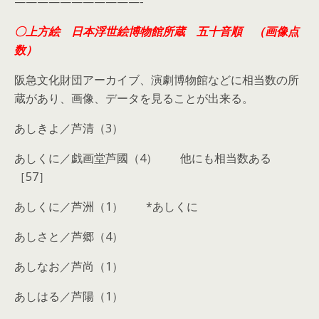
———————————-
〇上方絵 日本浮世絵博物館所蔵 五十音順 （画像点
数）
阪急文化財団アーカイブ、演劇博物館などに相当数の所
蔵があり、画像、データを見ることが出来る。
あしきよ／芦清（3）
あしくに／戯画堂芦國（4） 他にも相当数ある
［57］
あしくに／芦洲（1） *あしくに
あしさと／芦郷（4）
あしなお／芦尚（1）
あしはる／芦陽（1）