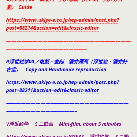
堂） Guide
https://www.ukiyo-e.co.jp/wp-admin/post.php?
post=88214&action=edit&classic-editor
————————————————————————
———————————————–
R浮世絵学00／複製・復刻 酒井雁高（浮世絵・酒井好
古堂） Copy and Handmade reproduction
https://www.ukiyo-e.co.jp/wp-admin/post.php?
post=88211&action=edit&classic-editor
—————————————————————————
——————————————–
V浮世絵学 ミニ動画 Mini-film, about 5 minutes
https://www.ukiyo-e.co.jp/92533
浮世絵学 ミニ動