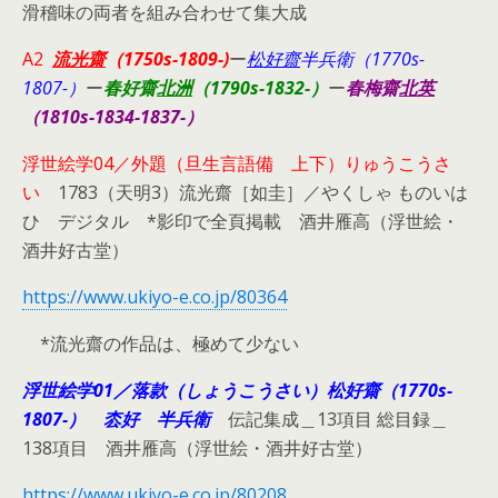
滑稽味の両者を組み合わせて集大成
A2
流光齋
（1750s-1809-)
ー
松好齋
半兵衛（1770s-
1807-）
ー
春好齋
北洲
（1790s-1832-）
ー
春梅齋
北英
（1810s-1834-1837-）
浮世絵学04／外題（旦生言語備 上下）りゅうこうさ
い
1783（天明3）流光齋［如圭］／やくしゃ ものいは
ひ デジタル *影印で全頁掲載 酒井雁高（浮世絵・
酒井好古堂）
https://www.ukiyo-e.co.jp/80364
*流光齋の作品は、極めて少ない
浮世絵学01／落款（しょうこうさい）松好齋（1770s-
1807-） 枩好 半兵衛
伝記集成＿13項目 総目録＿
138項目 酒井雁高（浮世絵・酒井好古堂）
https://www.ukiyo-e.co.jp/80208