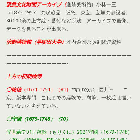
阪急文化財団アーカイブ（
逸翁美術館）小林一三
（1873-1957）の収蔵品 阪急、東宝、宝塚の創設者。
30.000余の上方絵・番付など所蔵 アーカイブで画像、
データを見ることが出来る。
演劇博物館（早稲田大学）
坪内逍遥の演劇関連資料
—————————————————————————
————————————-
上方の初期絵師
〇祐信
（1671-1751）（81）
*すけのぶ 西川～ *
京、版本専門 これまでの経験で、肉筆、一枚絵は描い
ていないと考えている。
〇守國（1679-1748）（70）
浮世絵学01／落款（もりくに）2021守國（1679-1748）