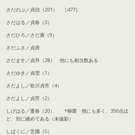
さだのぶ／貞信（201） ［477］
さだはる／貞春（3）
さだひろ／さだ廣（9）
さだふさ／貞房
さだます／貞升（28） 他にも相当数ある
さだゆき／貞雪（1）
さだよし／歌川貞芳（4）
さだよし／貞芳（2）
しげはる／重春（20） *柳齋 他にも多く、350点ほ
ど、別に纏めてある（未撮影）
しばくに／芝國（5）