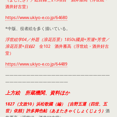
酒井好古堂）
https://www.ukiyo-e.co.jp/64680
*中版、役者絵を多く描いている。
浮世絵学04／外題（浪花百景）1850s國員+芳瀧+芳雪／
浪花百景+目録2
全102 酒井雁高（浮世絵・酒井好古
堂）
https://www.ukiyo-e.co.jp/64489
—————————————————————————
———————————————
上方絵 所蔵機関、資料ほか
1827（文政10）浜松歌國（編）［吉野五運（四世、五
世）依頼］許多脚色帖（あまたきゃくしょくじょう）
酒