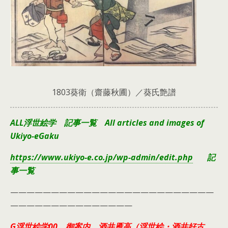
1803葵衛（齋藤秋圃）／葵氏艶譜
ALL浮世絵学 記事一覧 All articles and images of
Ukiyo-eGaku
https://www.ukiyo-e.co.jp/wp-admin/edit.php
記
事一覧
—————————————————————————
———————————————
G浮世絵学00 御案内 酒井雁高（浮世絵・酒井好古