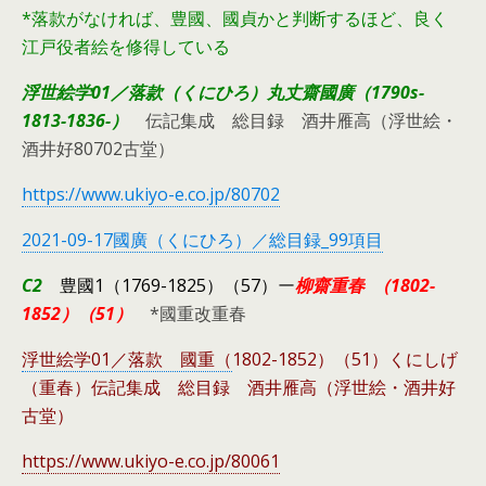
*落款がなければ、豊國、國貞かと判断するほど、良く
江戸役者絵を修得している
浮世絵学01／落款（くにひろ）丸丈齋國廣（1790s-
1813-1836-）
伝記集成 総目録 酒井雁高（浮世絵・
酒井好80702古堂）
https://www.ukiyo-e.co.jp/80702
2021-09-17國廣（くにひろ）／総目録_99項目
C2
豊國1（1769-1825）（57）
ー
柳齋
重春
（1802-
1852）（51）
*國重改重春
浮世絵学01／落款 國重（
1802-1852）（51）くにしげ
（重春）伝記集成 総目録 酒井雁高（浮世絵・酒井好
古堂）
https://www.ukiyo-e.co.jp/80061