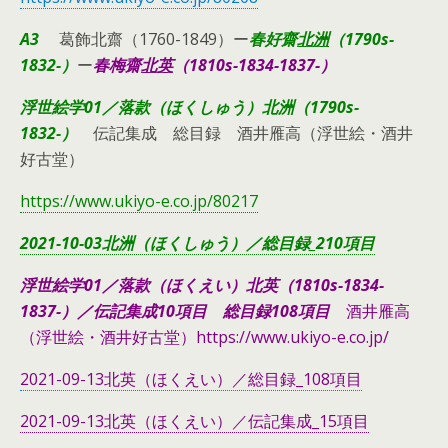
A3
葛飾北齋（1760-1849）ー
春好齋
北洲
（1790s-
1832-）
ー
春梅齋
北英
（1810s-1834-1837-）
浮世絵学01／落款（ほくしゅう）北洲（1790s-
1832-）
伝記集成 総目録 酒井雁高（浮世絵・酒井
好古堂）
https://www.ukiyo-e.co.jp/80217
2021-10-03北洲（ほくしゅう）／総目録_210項目
浮世絵学01／落款（ほくえい）北英（1810s-1834-
1837-）／伝記集成10項目 総目録108項目
酒井雁高
（浮世絵・酒井好古堂）https://www.ukiyo-e.co.jp/
2021-09-13北英（ほくえい）／総目録_108項目
2021-09-13北英（ほくえい）／伝記集成_15項目