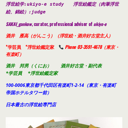
浮世絵学:ukiyo-e study
浮世絵鑑定（肉筆浮世
絵、錦絵）
:judge
SAKAI_gankow
, curator, professional adviser of
ukiyo-e
酒井 雁高（がんこう）（浮世絵・酒井好古堂主人）
*学芸員 *浮世絵鑑定家
Phone 03-3591-4678（東京・
有楽町）
酒井 邦男（くにお） 酒井好古堂・副代表
*学芸員 *浮世絵鑑定家
100-0006東京都千代田
区有楽町1-2-14（東京・有楽町
帝国ホテルタワー前）
日本最古の浮世絵専門店