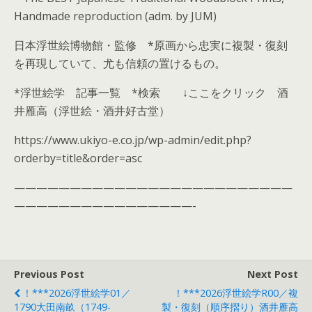
Handmade reproduction (adm. by JUM)
日本浮世絵博物館・監修 *原画から忠実に複製・復刻
を再現していて、尤も信頼の置けるもの。
*浮世絵学 記事一覧 *検索 ↓ここをクリック 酒
井雁高（浮世絵・酒井好古堂）
https://www.ukiyo-e.co.jp/wp-admin/edit.php?
orderby=title&order=asc
—————————————————————————
————————————————-
Previous Post
Next Post
！***2026浮世絵学01／
！***2026浮世絵学R00／複
1790大田南畝（1749-
製・復刻（順序摺り）酒井雁高