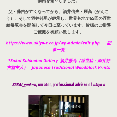
物館を創立しました。
父・藤吉が亡くなってから、酒井信夫・雁高（がんこ
う）、そして酒井邦男が継承し、世界各地で65回の浮世
絵展覧会を開催して今日に至っています。皆様のご指導
ご鞭撻を御願い致します。
https://www.ukiyo-e.co.jp/wp-admin/edit.php
記
事一覧
*Sakai Kohkodou Gallery 酒井雁高（浮世絵・酒井好
古堂主人） Japanese Traditional Woodblock Prints
SAKAI_gankow
, curator, pr
ofessional adviser of
ukiyo-e