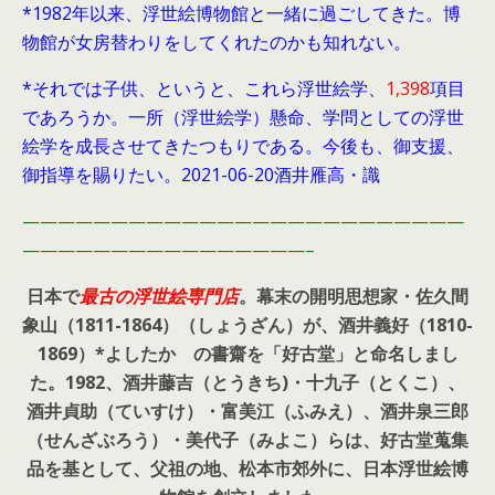
*1982年以来、浮世絵博物館と一緒に過ごしてきた。博
物館が女房替わりをしてくれたのかも知れない。
*それでは子供、というと、これら浮世絵学、
1,398
項目
であろうか。一所（浮世絵学）懸命、学問としての浮世
絵学を成長させてきたつもりである。今後も、御支援、
御指導を賜りたい。2021-06-20酒井雁高・識
—————————————————————————
————————————————–
日本で
最古の浮世絵専門店
。幕末の開明思想家・
佐久間
象山（1811-1864）（しょうざん）が、酒井義好（1810-
1869）*よしたか の書齋を「好古堂」と命名しまし
た。
1982、酒井藤吉（とうきち)・十九子（とくこ）、
酒井貞助（ていすけ）・富美江（ふみえ）、酒井泉三郎
（せんざぶろう）・美代子（みよこ）らは、好古堂蒐集
品を基として、父祖の地、松本市郊外に、日本浮世絵博