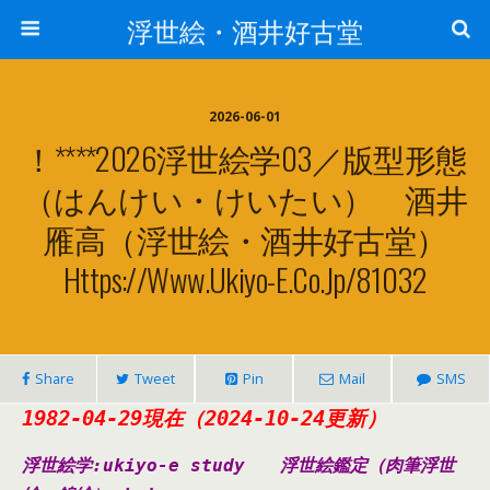
浮世絵・酒井好古堂
2026-06-01
！****2026浮世絵学03／版型形態
（はんけい・けいたい） 酒井
雁高（浮世絵・酒井好古堂）
Https://www.ukiyo-E.co.jp/81032
Share
Tweet
Pin
Mail
SMS
1982-04-29現在（2024-10-24更新）
浮世絵学:ukiyo-e study
浮世絵鑑定（肉筆浮世