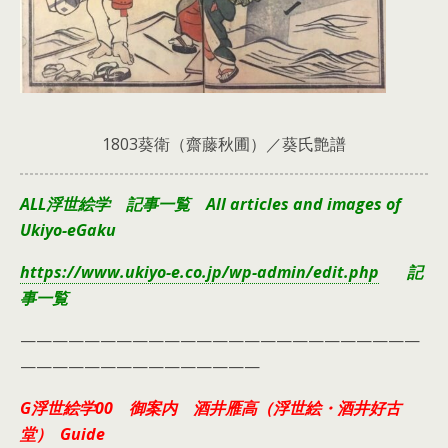
1803葵衛（齋藤秋圃）／葵氏艶譜
ALL浮世絵学 記事一覧 All articles and images of
Ukiyo-eGaku
https://www.ukiyo-e.co.jp/wp-admin/edit.php
記
事一覧
—————————————————————————
———————————————
G浮世絵学00 御案内 酒井雁高（浮世絵・酒井好古
堂） Guide