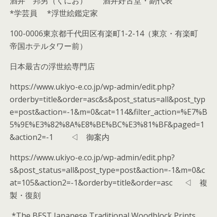
酒井 邦男（くにお） 酒井好古堂・副代表
*学芸員 *浮世絵鑑定家
100-0006東京都千代田区有楽町1-2-14（東京・有楽町
帝国ホテルタワー前）
日本最古の浮世絵専門店
https://www.ukiyo-e.co.jp/wp-admin/edit.php?
orderby=title&order=asc&s&post_status=all&post_typ
e=post&action=-1&m=0&cat=114&filter_action=%E7%B
5%9E%E3%82%8A%E8%BE%BC%E3%81%BF&paged=1
&action2=-1 ◁ 御案内
https://www.ukiyo-e.co.jp/wp-admin/edit.php?
s&post_status=all&post_type=post&action=-1&m=0&c
at=105&action2=-1&orderby=title&order=asc ◁ 複
製・復刻
*The BEST Japanese Traditional Woodblock Prints,