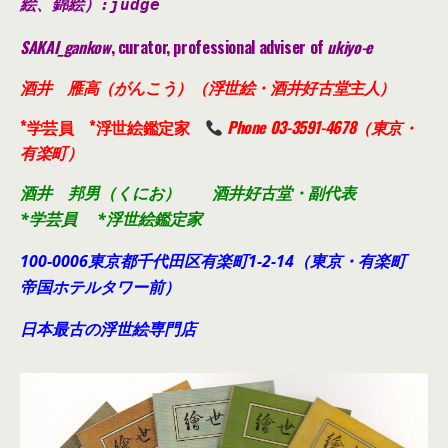
絵、錦絵）
:judge
SAKAI_gankow
, curator, professional adviser of
ukiyo-e
酒井 雁高（がんこう）（浮世絵・酒井好古堂主人）
*学芸員 *浮世絵鑑定家
Phone 03-3591-4678（東京・
有楽町）
酒井 邦男（くにお） 酒井好古堂・副代表
*学芸員 *浮世絵鑑定家
100-0006東京都千代田
区有楽町1-2-14（東京・有楽町
帝国ホテルタワー前）
日本最古の浮世絵専門店