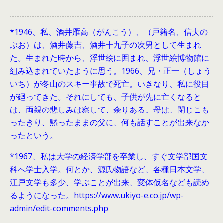
*1946、
私、酒井雁高（がんこう）、（戸籍名、信夫の
ぶお）は、酒井藤吉、酒井十九子の次男として生まれ
た。生まれた時から、浮世絵に囲まれ、浮世絵博物館に
組み込まれていたように思う。1966、兄・正一（しょう
いち）が冬山のスキー事故で死亡。いきなり、私に役目
が廻ってきた。それにしても、子供が先に亡くなると
は、両親の悲しみは察して、余りある。母は、閉じこも
ったきり、黙ったままの父に、何も話すことが出来なか
ったという。
*1967、私は大学の経済学部を卒業し、すぐ文学部国文
科へ学士入学。何とか、源氏物語など、各種日本文学、
江戸文学も多少、学ぶことが出来、変体仮名なども読め
るようになった。https://www.ukiyo-e.co.jp/wp-
admin/edit-comments.php