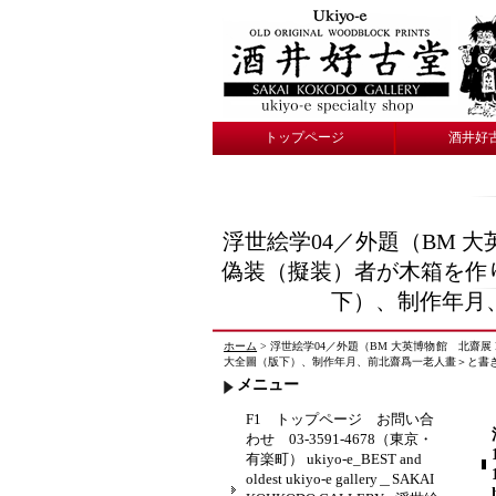
トップページ
酒井好
浮世絵学04／外題（BM 大英博物館 
偽装（擬装）者が木箱を作り
下）、制作年月、前北齋
ホーム
> 浮世絵学04／外題（BM 大英博物館 北齋展 Hoku
大全圖（版下）、制作年月、前北齋爲一老人畫＞と書き込んだ https
メニュー
F1 トップページ お問い合
わせ 03-3591-4678（東京・
有楽町） ukiyo-e_BEST and
oldest ukiyo-e gallery＿SAKAI