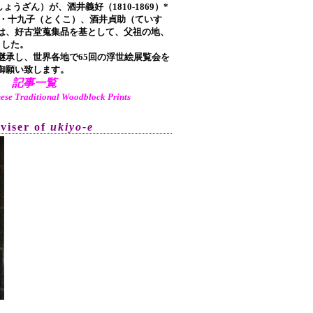
しょうざん）が、酒井義好（1810-1869）*
ち)・十九子（とくこ）、酒井貞助（ていす
は、好古堂蒐集品を基として、父祖の地、
ました。
承し、世界各地で65回の浮世絵展覧会を
御願い致します。
記事一覧
aditional Woodblock Prints
dviser of
ukiyo-e