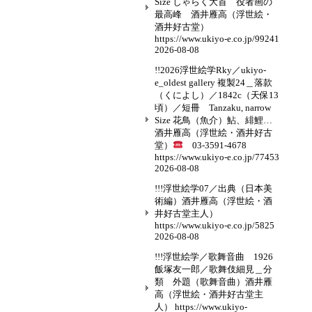
Size しゃらく大首 役者画の
最高峰 酒井雁高（浮世絵・
酒井好古堂）
https://www.ukiyo-e.co.jp/99241
2026-08-08
!!2026浮世絵学Rky／ukiyo-
e_oldest gallery 複製24＿落款
（くによし）／1842c（天保13
頃）／短冊 Tanzaku, narrow
Size 花鳥（魚介）鮎、緋鯉…
酒井雁高（浮世絵・酒井好古
堂）
03-3591-4678
https://www.ukiyo-e.co.jp/77453
2026-08-08
!!!浮世絵学07／出典（日本美
術編）酒井雁高（浮世絵・酒
井好古堂主人）
https://www.ukiyo-e.co.jp/5825
2026-08-08
!!!浮世絵学／歌舞音曲 1926
飯塚友一郎／歌舞伎細見＿分
類 外題（歌舞音曲）酒井雁
高（浮世絵・酒井好古堂主
人） https://www.ukiyo-