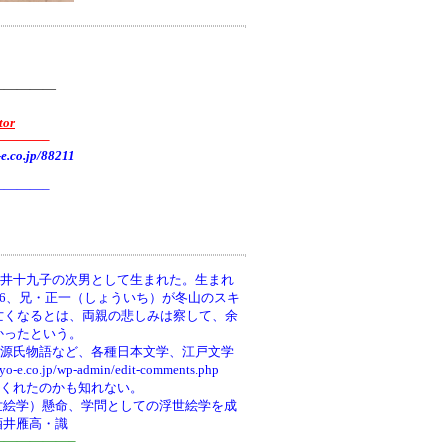
—————
tor
———–
.jp/88211
———–
井十九子の次男として生まれた。生まれ
66、兄・正一（しょういち）が冬山のスキ
亡くなるとは、両親の悲しみは察して、余
かったという。
、源氏物語など、各種日本文学、江戸文学
wp-admin/edit-comments.php
てくれたのかも知れない。
世絵学）懸命、学問としての浮世絵学を成
酒井雁高・識
—————–