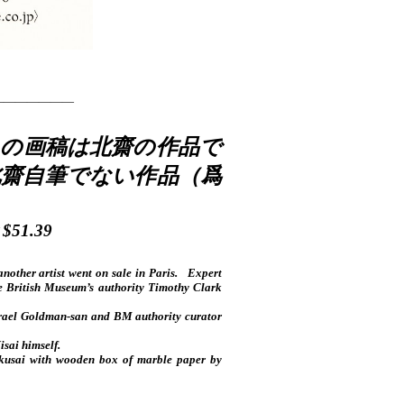
———————
の画稿は北齋の作品で
北齋自筆でない作品（爲
51.39
another artist went on sale in Paris. Expert
e British Museum’s authority Timothy Clark
Israel Goldman-san and BM authority curator
isai himself.
okusai with wooden box of marble paper by