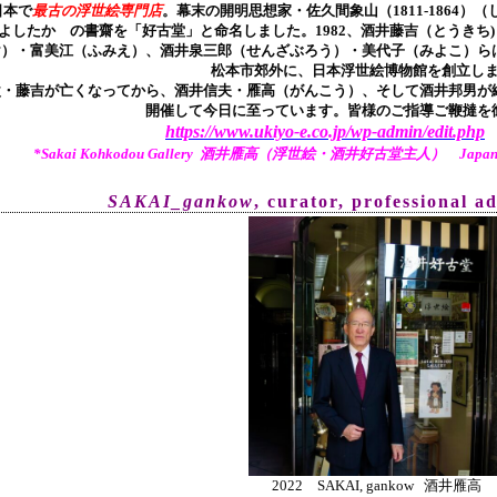
日本で
最古の浮世絵専門店
。幕末の開明思想家・
佐久間象山（1811-1864）（
よしたか の書齋を「好古堂」と命名しました。
1982、酒井藤吉（とうき
け）・富美江（ふみえ）、酒井泉三郎（せんざぶろう）・美代子（みよこ）ら
松本市郊外に、日本浮世絵博物館を創立し
父・藤吉が亡くなってから、酒井信夫・雁高（がんこう）、そして酒井邦男が継
開催して今日に至っています。皆様のご指導ご鞭撻を
https://www.ukiyo-e.co.jp/wp-admin/edit.php
*Sakai Kohkodou Gallery 酒井雁高（浮世絵・酒井好古堂主人） Japanese Tr
SAKAI_gankow
, curator, pr
ofessional a
2022 SAKAI, gankow 酒井雁高