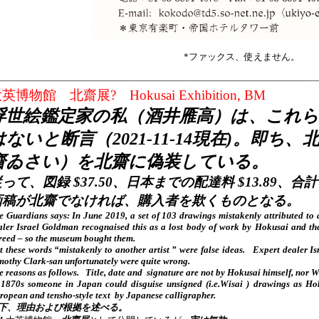
*ファックス、使えません。
——————————————————————————————————
英博物館 北齋展? Hokusai Exhibition, BM
浮世絵鑑定家の私（酒井雁高）は、
これら
はないと断言（2021-11-14現在)
。即ち、
齋ゐさい）を北齋に偽装している。
って、図録 $37.50、日本までの配達料 $13.89、合計 $
画稿が北齋でなければ、購入者を欺くものとなる。
e Guardians says: In June 2019, a set of 103 drawings mistakenly attributed to 
aler Israel Goldman recognaised this as a lost body of work by Hokusai and th
reed – so the museum bought them.
t these words “mistakenly to another artist ” were false ideas. Expert dealer 
mothy Clark-san unfortunately were quite wrong.
e reasons as follows. Title, date and signature are not by Hokusai himself, nor W
 1870s s
omeone in Japan could disguise unsigned (i.e.Wisai ) drawings as H
ropean and tensho-style text by Japanese calligrapher.
下、理由および根拠を述べる。