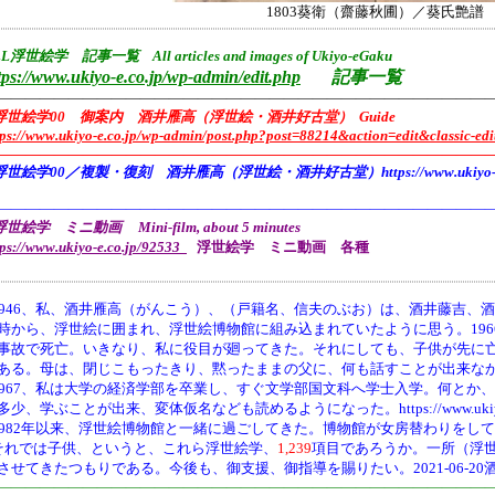
1803葵衛（齋藤秋圃）／葵氏艶譜
L浮世絵学 記事一覧 All articles and images of Ukiyo-eGaku
tps://www.ukiyo-e.co.jp/wp-admin/edit.php
記事一覧
——————————————————————————————————
浮世絵学00 御案内 酒井雁高（浮世絵・酒井好古堂） Guide
tps://www.ukiyo-e.co.jp/wp-admin/post.php?post=88214&action=edit&classic-edi
———————————————————————————————————
浮世絵学00／複製・復刻 酒井雁高（浮世絵・酒井好古堂）https://www.ukiyo-e.co
———————————————————————————————————
世絵学 ミニ動画 Mini-film, about 5 minutes
tps://www.ukiyo-e.co.jp/92533
浮世絵学 ミニ動画 各種
946、
私、酒井雁高（がんこう）、（戸籍名、信夫のぶお）は、酒井藤吉、酒
時から、浮世絵に囲まれ、浮世絵博物館に組み込まれていたように思う。19
事故で死亡。いきなり、私に役目が廻ってきた。それにしても、子供が先に
ある。母は、閉じこもったきり、黙ったままの父に、何も話すことが出来な
1967、私は大学の経済学部を卒業し、すぐ文学部国文科へ学士入学。何とか
多少、学ぶことが出来、変体仮名なども読めるようになった。https://www.ukiyo-e.co.jp/
1982年以来、浮世絵博物館と一緒に過ごしてきた。博物館が女房替わりをし
それでは子供、というと、これら浮世絵学、
1,239
項目であろうか。一所（浮
させてきたつもりである。今後も、御支援、御指導を賜りたい。2021-06-20
———————————————————————————————————