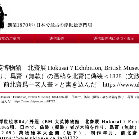
古堂のご案内
通信販売
通信販売法に基づく表示
北齋展 Hokusai ? Exhibition, British Mu
、爲齋（無款）の画稿を北齋に偽装＜1828（文政1
爲一老人畫＞と書き込んだ https://www.ukiyo-e
sai ? Exhibition, British Museum）1864-1865頃、日本で、偽装（擬装）者が木箱を作り
://www.ukiyo-e.co.jp/81772
浮世絵学04／外題（BM 大英博物館 北齋展 Hokusai ? Exhibitio
1865頃、日本で、偽装（擬装）者が木箱を作り、爲齋（無款）
12.09）萬物繪本大全圖（版下）、制作年月、前
https://www.ukiyo-e.co.jp/81772