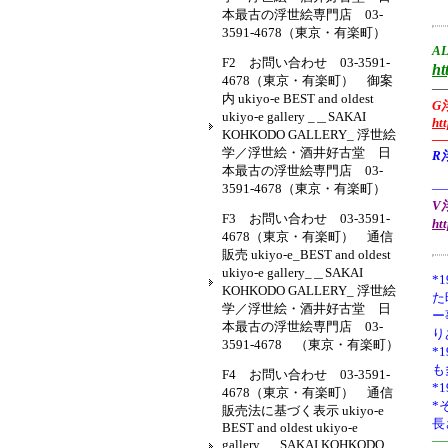
本最古の浮世絵専門店 03-
3591-4678（東京・有楽町）
AL
F2 お問い合わせ 03-3591-
ht
4678（東京・有楽町） 御案
—
内 ukiyo-e BEST and oldest
G
ukiyo-e gallery _＿SAKAI
ht
KOHKODO GALLERY_ 浮世絵
—
学／浮世絵・酒井好古堂 日
R
本最古の浮世絵専門店 03-
3591-4678（東京・有楽町）
—
V浮
F3 お問い合わせ 03-3591-
ht
4678（東京・有楽町） 通信
販売 ukiyo-e_BEST and oldest
ukiyo-e gallery_＿SAKAI
*1
KOHKODO GALLERY_ 浮世絵
た
学／浮世絵・酒井好古堂 日
ー
本最古の浮世絵専門店 03-
り
3591-4678 （東京・有楽町）
*
も
F4 お問い合わせ 03-3591-
*
4678（東京・有楽町） 通信
*
販売法に基づく表示 ukiyo-e
長
BEST and oldest ukiyo-e
—
gallery_＿SAKAI KOHKODO