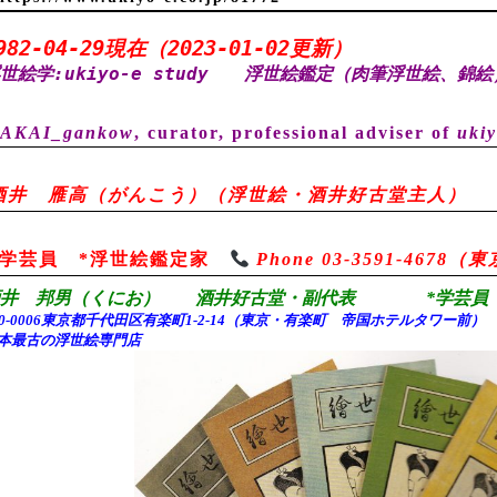
982-04-29現在（2023-01-02更新）
世絵学:ukiyo-e study
浮世絵鑑定（肉筆浮世絵、錦絵
AKAI_gankow
, curator, professional adviser of
ukiy
酒井 雁高（がんこう）（浮世絵・酒井好古堂主人）
*学芸員 *浮世絵鑑定家
Phone 03-3591-467
酒井 邦男（くにお） 酒井好古堂・副代表 *学芸員 
00-0006東京都千代田
区有楽町1-2-14（東京・有楽町 帝国ホテルタワー前
本最古の浮世絵専門店