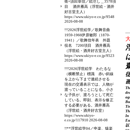
衛+須田章信／絵尽し＿3578項
目 酒井雁高（浮世絵・酒井
好古堂主人）
https://www.ukiyo-e.co.jp/9548
2026-08-08
!!!2026浮世絵学／歌舞音曲
—
1959-1966伊原敏郎（1870-
大
1941）／歌舞伎年表 外題
役名 7200項目 酒井雁高
（浮世絵・酒井好古堂主人）
https://www.ukiyo-e.co.jp/9523
2026-08-08
!!!!2026浮世絵学 わたるな
従
（横断禁止）標識 赤い斜線
を上から下まで連続させる
現在の交通表示では、人物が
Th
渡っていることになる。小さ
de
な子供が、渡ろうとして死亡
ag
している。即刻、表示を修正
Bu
する必要がある。酒井雁高
Ti
（浮世絵・酒井好古堂）
Th
https://www.ukiyo-
In
e.co.jp/117910
2026-08-08
Eu
以
!!**浮世絵学04／申楽、猿楽