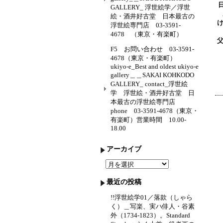
GALLERY_ 浮世絵学／浮世
絵・酒井好古堂 日本最古の
浮世絵専門店 03-3591-
4678 （東京・有楽町）
F5 お問い合わせ 03-3591-
4678（東京・有楽町）
ukiyo-e_Best and oldest ukiyo-e
gallery＿＿SAKAI KOHKODO
GALLERY_ contact_浮世絵
学 浮世絵・酒井好古堂 日
本最古の浮世絵専門店
phone 03-3591-4678（東京・
有楽町）営業時間 10.00-
18.00
アーカイブ
ア
ー
カ
最近の投稿
イ
ブ
!!浮世絵学01／落款（しゃら
く）＿写楽、実ハ俳人・谷素
外（1734-1823）。Standard