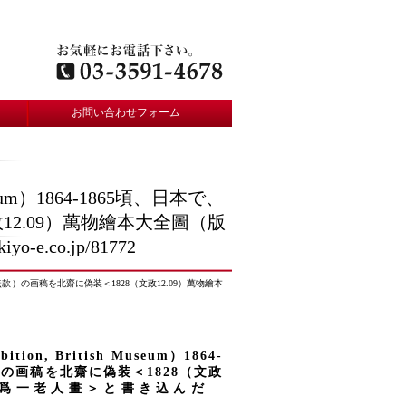
お問い合わせフォーム
seum）1864-1865頃、日本で、
2.09）萬物繪本大全圖（版
.co.jp/81772
、爲齋（無款）の画稿を北齋に偽装＜1828（文政12.09）萬物繪本
n, British Museum）1864-
の画稿を北齋に偽装＜1828（文政
北齋爲一老人畫＞と書き込んだ