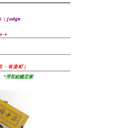
）
:judge
o-e
8（東京・有楽町）
*浮世絵鑑定家
）