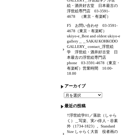
GALLERY_ 浮世絵学／浮世
絵・酒井好古堂 日本最古の
浮世絵専門店 03-3591-
4678 （東京・有楽町）
F5 お問い合わせ 03-3591-
4678（東京・有楽町）
ukiyo-e_Best and oldest ukiyo-e
gallery＿＿SAKAI KOHKODO
GALLERY_ contact_浮世絵
学 浮世絵・酒井好古堂 日
本最古の浮世絵専門店
phone 03-3591-4678（東京・
有楽町）営業時間 10.00-
18.00
アーカイブ
ア
ー
カ
最近の投稿
イ
ブ
!!浮世絵学01／落款（しゃら
く）＿写楽、実ハ俳人・谷素
外（1734-1823）。Standard
Size しゃらく大首 役者画の