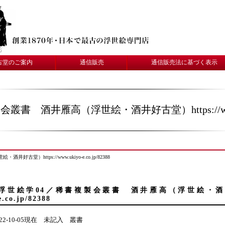
古堂のご案内
通信販売
通信販売法に基づく表示
 酒井雁高（浮世絵・酒井好古堂）https://www.ukiy
）https://www.ukiyo-e.co.jp/82388
浮世絵学04／稀書複製会叢書 酒井雁高（浮世絵・酒井好古堂）h
e.co.jp/82388
022-10-05現在 未記入 叢書