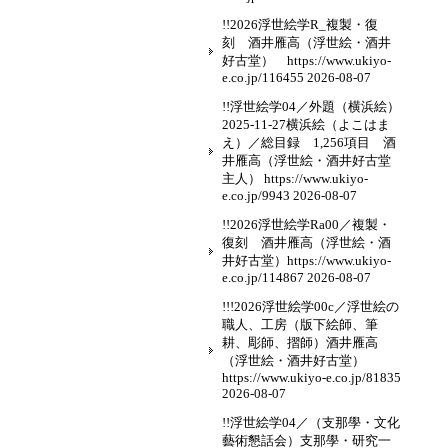
!!2026浮世絵学R_複製・復
刻 酒井雁高（浮世絵・酒井
好古堂） https://www.ukiyo-
e.co.jp/116455
2026-08-07
!!浮世絵学04／外題（横浜絵）
2025-11-27横浜絵（よこはま
え）／総目録 1,256項目 酒
井雁高（浮世絵・酒井好古堂
主人） https://www.ukiyo-
e.co.jp/9943
2026-08-07
!!2026浮世絵学Ra00／複製・
復刻 酒井雁高（浮世絵・酒
井好古堂）https://www.ukiyo-
e.co.jp/114867
2026-08-07
!!!2026浮世絵学00c／浮世絵の
職人、工房（版下絵師、筆
耕、彫師、摺師）酒井雁高
（浮世絵・酒井好古堂）
https://www.ukiyo-e.co.jp/81835
2026-08-07
!!浮世絵学04／（支那學・文化
藝術懇話会）支那學・研究一