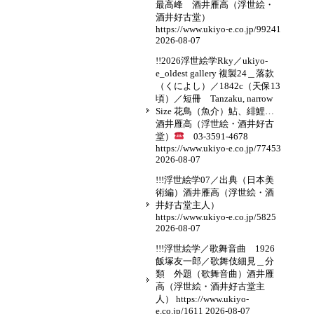
最高峰 酒井雁高（浮世絵・
酒井好古堂）
https://www.ukiyo-e.co.jp/99241
2026-08-07
!!2026浮世絵学Rky／ukiyo-
e_oldest gallery 複製24＿落款
（くによし）／1842c（天保13
頃）／短冊 Tanzaku, narrow
Size 花鳥（魚介）鮎、緋鯉…
酒井雁高（浮世絵・酒井好古
堂）
03-3591-4678
https://www.ukiyo-e.co.jp/77453
2026-08-07
!!!浮世絵学07／出典（日本美
術編）酒井雁高（浮世絵・酒
井好古堂主人）
https://www.ukiyo-e.co.jp/5825
2026-08-07
!!!浮世絵学／歌舞音曲 1926
飯塚友一郎／歌舞伎細見＿分
類 外題（歌舞音曲）酒井雁
高（浮世絵・酒井好古堂主
人） https://www.ukiyo-
e.co.jp/1611
2026-08-07