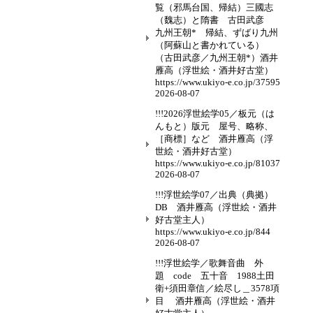
覧（邪馬台国、帰結）三國志
（魏志）と隋書 古田武彦
九州王朝* 帰結、ずばり九州
（阿蘇山と書かれている）
（古田武彦／九州王朝*）酒井
雁高（浮世絵・酒井好古堂）
https://www.ukiyo-e.co.jp/37595
2026-08-07
!!!2026浮世絵学05／板元（は
んもと）版元 屋号、略称、
［商標］など 酒井雁高（浮
世絵・酒井好古堂）
https://www.ukiyo-e.co.jp/81037
2026-08-07
!!!浮世絵学07／出典（典拠）
DB 酒井雁高（浮世絵・酒井
好古堂主人）
https://www.ukiyo-e.co.jp/844
2026-08-07
!!!浮世絵学／歌舞音曲 外
題 code 五十音 1988土田
衛+須田章信／絵尽し＿3578項
目 酒井雁高（浮世絵・酒井