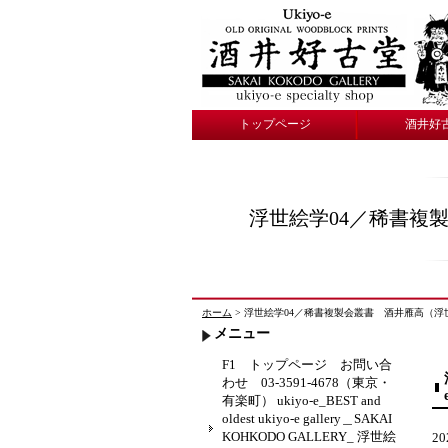
トップページ
酒井好
浮世絵学04／稀書複製会叢書
ホーム
> 浮世絵学04／稀書複製会叢書 酒井雁高（浮世絵・酒井好古堂
メニュー
F1 トップページ お問い合
わせ 03-3591-4678（東京・
有楽町） ukiyo-e_BEST and
oldest ukiyo-e gallery＿SAKAI
KOHKODO GALLERY_ 浮世絵
2