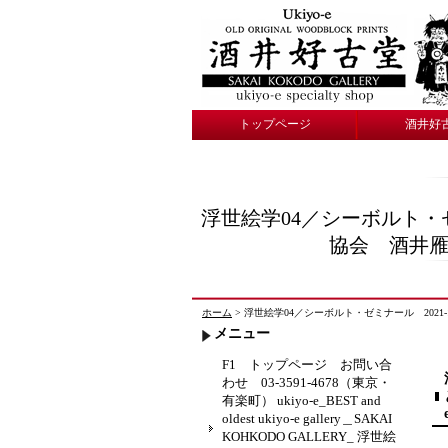
トップページ
酒井好
浮世絵学04／シーボルト・ゼミ
協会 酒井雁高（
ホーム
> 浮世絵学04／シーボルト・ゼミナール 2021-11-
メニュー
F1 トップページ お問い合
わせ 03-3591-4678（東京・
有楽町） ukiyo-e_BEST and
oldest ukiyo-e gallery＿SAKAI
KOHKODO GALLERY_ 浮世絵