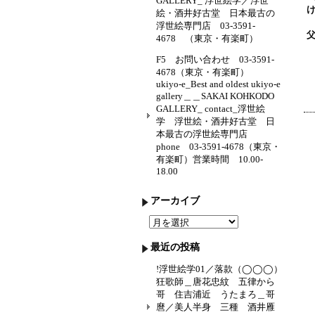
GALLERY_ 浮世絵学／浮世
絵・酒井好古堂 日本最古の
浮世絵専門店 03-3591-
4678 （東京・有楽町）
F5 お問い合わせ 03-3591-
4678（東京・有楽町）
ukiyo-e_Best and oldest ukiyo-e
gallery＿＿SAKAI KOHKODO
GALLERY_ contact_浮世絵
学 浮世絵・酒井好古堂 日
本最古の浮世絵専門店
phone 03-3591-4678（東京・
有楽町）営業時間 10.00-
18.00
アーカイブ
ア
ー
カ
最近の投稿
イ
ブ
!浮世絵学01／落款（◯◯◯）
狂歌師＿唐花忠紋 五律から
哥 住吉浦近 うたまろ＿哥
麿／美人半身 三種 酒井雁