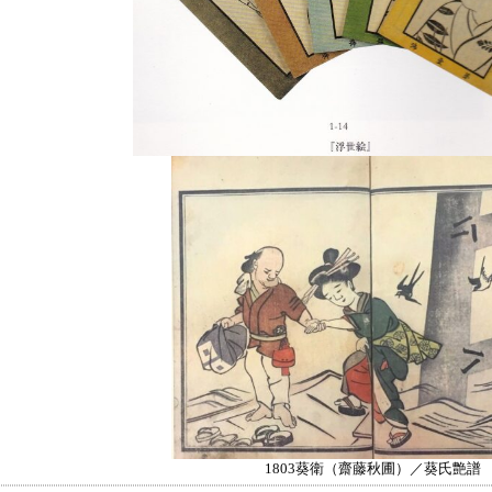
1803葵衛（齋藤秋圃）／葵氏艶譜