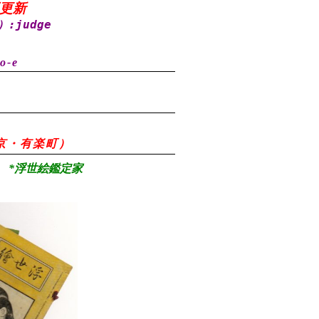
再更新
）
:judge
o-e
8（東京・有楽町）
*浮世絵鑑定家
）