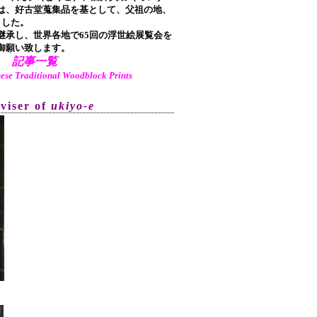
は、好古堂蒐集品を基として、父祖の地、
ました。
承し、世界各地で65回の浮世絵展覧会を
御願い致します。
記事一覧
aditional Woodblock Prints
dviser of
ukiyo-e