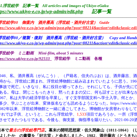
L浮世絵学 記事一覧 All articles and images of Ukiyo-eGaku
tps://www.ukiyo-e.co.jp/wp-admin/edit.php
記事一覧
——————————————————————————————————
浮世絵学00 御案内 酒井雁高（浮世絵・酒井好古堂） Guide
tps://www.ukiyo-e.co.jp/wp-admin/post.php?post=88214&action=edit&classic-edi
———————————————————————————————————
浮世絵学00／複製・復刻 酒井雁高（浮世絵・酒井好古堂） Copy and Handmade 
tps://www.ukiyo-e.co.jp/wp-admin/post.php?post=88211&action=edit&classic-edi
———————————————————————————————————
世絵学 ミニ動画 Mini-film, about 5 minutes
tps://www.ukiyo-e.co.jp/92533
浮世絵学 ミニ動画 各種
946、
私、酒井雁高（がんこう）、（戸籍名、信夫のぶお）は、酒井藤吉、酒
時から、浮世絵に囲まれ、浮世絵博物館に組み込まれていたように思う。19
事故で死亡。いきなり、私に役目が廻ってきた。それにしても、子供が先に
ある。母は、閉じこもったきり、黙ったままの父に、何も話すことが出来な
1967、私は大学の経済学部を卒業し、すぐ文学部国文科へ学士入学。何とか
多少、学ぶことが出来、変体仮名なども読めるようになった。https://www.ukiyo-e.co.jp/
1982年以来、浮世絵博物館と一緒に過ごしてきた。博物館が女房替わりをし
それでは子供、というと、これら浮世絵学、
1,533
項目であろうか。一所（浮
させてきたつもりである。今後も、御支援、御指導を賜りたい。2021-06-20
———————————————————————————————————
日本で
最古の浮世絵専門店
。幕末の開明思想家・
佐久間象山（1811-1864）（
よしたか の書齋を「好古堂」と命名しました。
1982、酒井藤吉（とうき