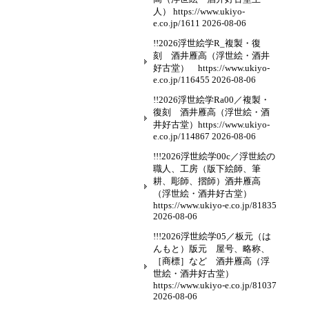
人） https://www.ukiyo-
e.co.jp/1611
2026-08-06
!!2026浮世絵学R_複製・復
刻 酒井雁高（浮世絵・酒井
好古堂） https://www.ukiyo-
e.co.jp/116455
2026-08-06
!!2026浮世絵学Ra00／複製・
復刻 酒井雁高（浮世絵・酒
井好古堂）https://www.ukiyo-
e.co.jp/114867
2026-08-06
!!!2026浮世絵学00c／浮世絵の
職人、工房（版下絵師、筆
耕、彫師、摺師）酒井雁高
（浮世絵・酒井好古堂）
https://www.ukiyo-e.co.jp/81835
2026-08-06
!!!2026浮世絵学05／板元（は
んもと）版元 屋号、略称、
［商標］など 酒井雁高（浮
世絵・酒井好古堂）
https://www.ukiyo-e.co.jp/81037
2026-08-06