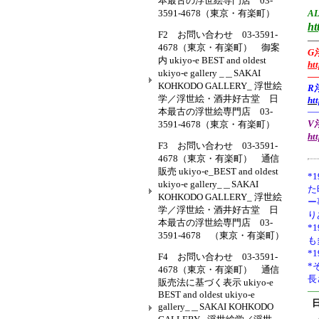
本最古の浮世絵専門店 03-
3591-4678（東京・有楽町）
AL
ht
F2 お問い合わせ 03-3591-
—
4678（東京・有楽町） 御案
G
内 ukiyo-e BEST and oldest
ht
ukiyo-e gallery _＿SAKAI
—
KOHKODO GALLERY_ 浮世絵
R
学／浮世絵・酒井好古堂 日
ht
本最古の浮世絵専門店 03-
—
V浮
3591-4678（東京・有楽町）
ht
F3 お問い合わせ 03-3591-
4678（東京・有楽町） 通信
販売 ukiyo-e_BEST and oldest
*1
ukiyo-e gallery_＿SAKAI
た
KOHKODO GALLERY_ 浮世絵
ー
学／浮世絵・酒井好古堂 日
り
本最古の浮世絵専門店 03-
*
3591-4678 （東京・有楽町）
も
*
F4 お問い合わせ 03-3591-
*
4678（東京・有楽町） 通信
長
販売法に基づく表示 ukiyo-e
—
BEST and oldest ukiyo-e
gallery_＿SAKAI KOHKODO