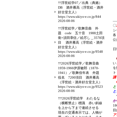
!!!浮世絵学07／出典（典拠）
DB 酒井雁高（浮世絵・酒井
好古堂主人）
https://www.ukiyo-e.co.jp/844
2026-08-06
—
〇
!!!浮世絵学／歌舞音曲 外
シ
題 code 五十音 1988土田
衛+須田章信／絵尽し＿3578項
目 酒井雁高（浮世絵・酒井
好古堂主人）
日
https://www.ukiyo-e.co.jp/9548
『
2026-08-06
い
!!!2026浮世絵学／歌舞音曲
を
1959-1966伊原敏郎（1870-
ト
1941）／歌舞伎年表 外題
講
役名 7200項目 酒井雁高
O
（浮世絵・酒井好古堂主人）
https://www.ukiyo-e.co.jp/9523
と
2026-08-06
と
*
!!!!2026浮世絵学 わたるな
か
（横断禁止）標識 赤い斜線
1
を上から下まで連続させる
目
現在の交通表示では、人物が
ア