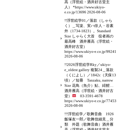
高（浮世絵・酒井好古堂主
人） *https://www.ukiyo-
e.co.jp/13696
2026-08-06
!!浮世絵学01／落款（しゃら
く）＿写楽、実ハ俳人・谷素
外（1734-1823）。Standard
Size しゃらく大首 役者画の
最高峰 酒井雁高（浮世絵・
酒井好古堂）
https://www.ukiyo-e.co.jp/99241
2026-08-06
!!2026浮世絵学Rky／ukiyo-
e_oldest gallery 複製24＿落款
（くによし）／1842c（天保13
頃）／短冊 Tanzaku, narrow
Size 花鳥（魚介）鮎、緋鯉…
酒井雁高（浮世絵・酒井好古
堂）
03-3591-4678
https://www.ukiyo-e.co.jp/77453
2026-08-06
!!!浮世絵学／歌舞音曲 1926
飯塚友一郎／歌舞伎細見＿分
類 外題（歌舞音曲）酒井雁
高（浮世絵・酒井好古堂主