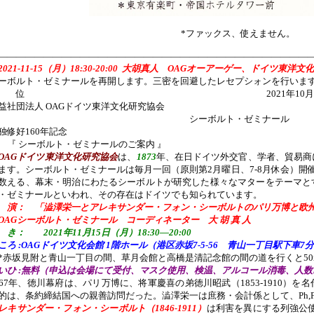
*ファックス、使えません。
———————————————————————————————————
2021-11-15（月）18:30-20:00 大胡真人 OAGオーアーゲー、ドイツ東
ーボルト・ゼミナールを再開します。三密を回避したレセプシォンを行いま
各 位 2021年10月22
公益社団法人 OAGドイツ東洋文化研究協
シーボルト・ゼミナール
独修好160年記念
 シーボルト・ゼミナールのご案内 』
OAGドイツ東洋文化研究協会
は、
1873
年、在日ドイツ外交官、学者、貿易商
ます。シーボルト・ゼミナールは毎月一回（原則第2月曜日、7-8月休会）開
数える、幕末・明治にわたるシーボルトが研究した様々なマターをテーマと
・ゼミナールといわれ、その存在はドイツでも知られています。
 演： 「澁澤栄一とアレキサンダー・フォン・シーボルトのパリ万博と欧
AGシーボルト・ゼミナール コーディネーター 大 胡 真 人
 き： 2021年11月15日（月）18:30―20:00
ころ :OAGドイツ文化会館 1階ホール（港区赤坂7-5-56 青山一丁目駅下車7
赤坂見附と青山一丁目の間、草月会館と高橋是清記念館の間の道を行くと50
いひ :無料（申込は会場にて受付、マスク使用、検温、アルコール消毒、人数
867年、徳川幕府は、パリ万博に、将軍慶喜の弟徳川昭武（1853-1910）
的は、条約締結国への親善訪問だった。澁澤栄一は庶務・会計係として、Ph,F
レキサンダー・フォン・シーボルト（1846-1911）
は利害を異にする列強公