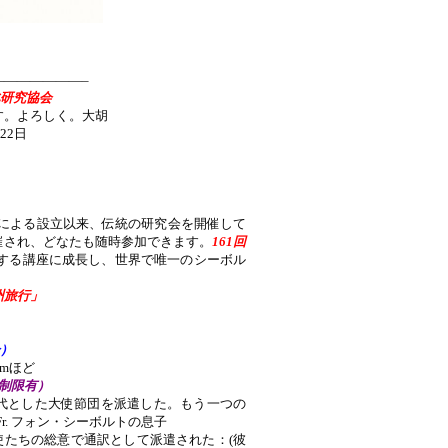
——————–
洋文化研究協会
す。よろしく。大胡
日
会
による設立以来、伝統の研究会を開催して
催され、どなたも随時参加できます。
161回
する講座に成長し、世界で唯一のシーボル
州旅行」
分）
mほど
制限有）
を名代とした大使節団を派遣した。もう一つの
r. フォン・シーボルトの息子
使たちの総意で通訳として派遣された：(彼