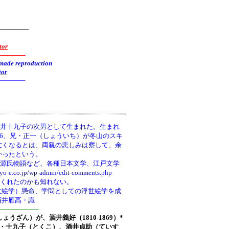
—————
tor
———–
reproduction
tor
———–
井十九子の次男として生まれた。生まれ
66、兄・正一（しょういち）が冬山のスキ
亡くなるとは、両親の悲しみは察して、余
かったという。
、源氏物語など、各種日本文学、江戸文学
wp-admin/edit-comments.php
てくれたのかも知れない。
世絵学）懸命、学問としての浮世絵学を成
酒井雁高・識
—————–
しょうざん）が、酒井義好（1810-1869）*
ち)・十九子（とくこ）、酒井貞助（ていす