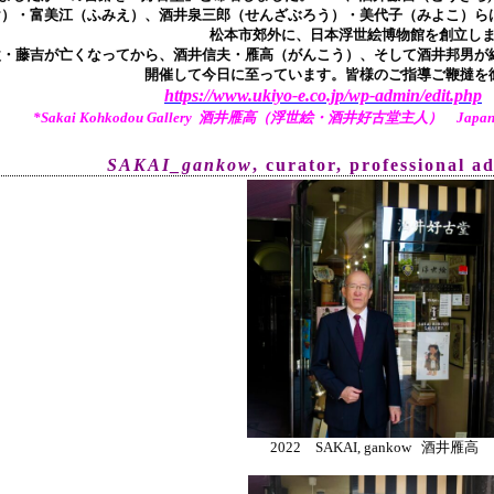
け）・富美江（ふみえ）、酒井泉三郎（せんざぶろう）・美代子（みよこ）ら
松本市郊外に、日本浮世絵博物館を創立し
父・藤吉が亡くなってから、酒井信夫・雁高（がんこう）、そして酒井邦男が継
開催して今日に至っています。皆様のご指導ご鞭撻を
https://www.ukiyo-e.co.jp/wp-admin/edit.php
*Sakai Kohkodou Gallery 酒井雁高（浮世絵・酒井好古堂主人） Japanese Tr
SAKAI_gankow
, curator, pr
ofessional a
2022 SAKAI, gankow 酒井雁高