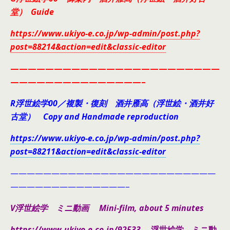
堂） Guide
https://www.ukiyo-e.co.jp/wp-admin/post.php?
post=88214&action=edit&classic-editor
————————————————————————
———————————————–
R浮世絵学00／複製・復刻 酒井雁高（浮世絵・酒井好
古堂） Copy and Handmade reproduction
https://www.ukiyo-e.co.jp/wp-admin/post.php?
post=88211&action=edit&classic-editor
—————————————————————————
——————————————–
V浮世絵学 ミニ動画 Mini-film, about 5 minutes
https://www.ukiyo-e.co.jp/92533
浮世絵学 ミニ動