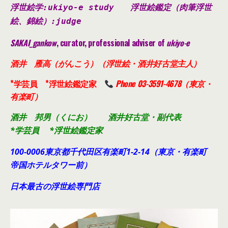
浮世絵学:ukiyo-e study
浮世絵鑑定（肉筆浮世
絵、錦絵）
:judge
SAKAI_gankow
, curator, professional adviser of
ukiyo-e
酒井 雁高（がんこう）（浮世絵・酒井好古堂主人）
*学芸員 *浮世絵鑑定家
Phone 03-3591-4678（東京・
有楽町）
酒井 邦男（くにお） 酒井好古堂・副代表
*学芸員 *浮世絵鑑定家
100-0006東京都千代田
区有楽町1-2-14（東京・有楽町
帝国ホテルタワー前）
日本最古の浮世絵専門店