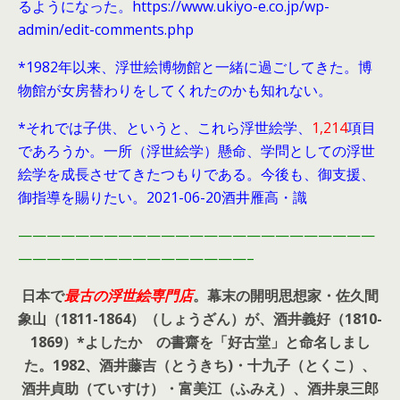
るようになった。https://www.ukiyo-e.co.jp/wp-
admin/edit-comments.php
*1982年以来、浮世絵博物館と一緒に過ごしてきた。博
物館が女房替わりをしてくれたのかも知れない。
*それでは子供、というと、これら浮世絵学、
1,214
項目
であろうか。一所（浮世絵学）懸命、学問としての浮世
絵学を成長させてきたつもりである。今後も、御支援、
御指導を賜りたい。2021-06-20酒井雁高・識
—————————————————————————
————————————————–
日本で
最古の浮世絵専門店
。幕末の開明思想家・
佐久間
象山（1811-1864）（しょうざん）が、酒井義好（1810-
1869）*よしたか の書齋を「好古堂」と命名しまし
た。
1982、酒井藤吉（とうきち)・十九子（とくこ）、
酒井貞助（ていすけ）・富美江（ふみえ）、酒井泉三郎