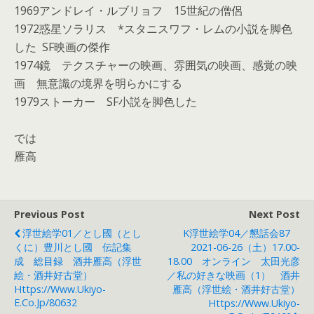
1969アンドレイ・ルブリョフ 15世紀の僧侶
1972惑星ソラリス *スタニスワフ・レムの小説を脚色
した SF映画の傑作
1974鏡 テクスチャーの映画、雰囲気の映画、感覚の映
画 無意識の境界を明らかにする
1979ストーカー SF小説を脚色した
では
雁高
Previous Post
Next Post
浮世絵学01／とし國（とし
K浮世絵学04／懇話会87
くに）豊川とし國 伝記集
2021-06-26（土）17.00-
成 総目録 酒井雁高（浮世
18.00 オンライン 太田光彦
絵・酒井好古堂）
／私の好きな映画（1） 酒井
Https://www.ukiyo-
雁高（浮世絵・酒井好古堂）
E.co.jp/80632
Https://www.ukiyo-