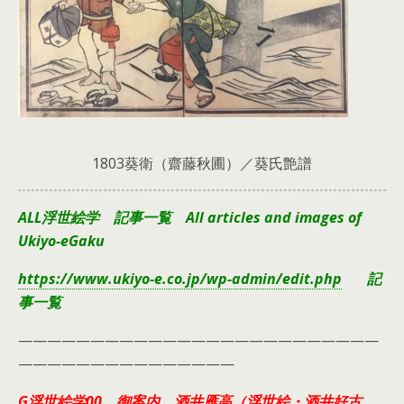
1803葵衛（齋藤秋圃）／葵氏艶譜
ALL浮世絵学 記事一覧 All articles and images of
Ukiyo-eGaku
https://www.ukiyo-e.co.jp/wp-admin/edit.php
記
事一覧
—————————————————————————
———————————————
G浮世絵学00 御案内 酒井雁高（浮世絵・酒井好古