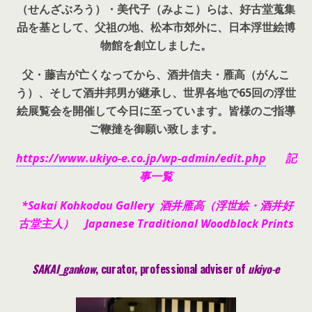
（せんざぶろう）・美代子（みよこ）らは、好古堂蒐集
品を基として、父祖の地、松本市郊外に、日本浮世絵博
物館を創立しました。
父・藤吉が亡くなってから、酒井信夫・雁高（がんこ
う）、そして酒井邦男が継承し、世界各地で65回の浮世
絵展覧会を開催して今日に至っています。皆様のご指導
ご鞭撻を御願い致します。
https://www.ukiyo-e.co.jp/wp-admin/edit.php
記
事一覧
*Sakai Kohkodou Gallery 酒井雁高（浮世絵・酒井好
古堂主人） Japanese Traditional Woodblock Prints
SAKAI_gankow
, curator, pr
ofessional adviser of
ukiyo-e