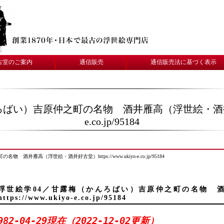
古堂のご案内
通信販売
通信販売法に基づく表示
い）吉原仲之町の名物 酒井雁高（浮世絵・酒井好古堂）ht
e.co.jp/95184
井雁高（浮世絵・酒井好古堂）https://www.ukiyo-e.co.jp/95184
浮世絵学04／甘露梅（かんろばい）吉原仲之町の名物 
https://www.ukiyo-e.co.jp/95184
982-04-29現在（2022-12-02更新）