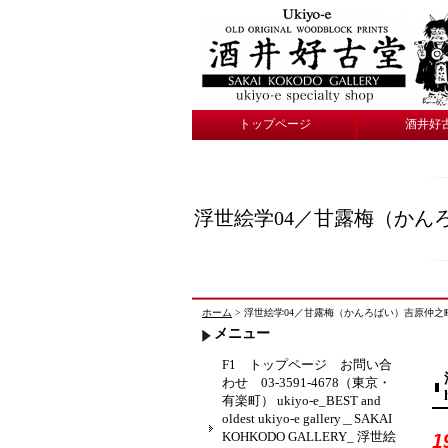
トップページ
酒井好
浮世絵学04／甘露梅（かんろば
ホーム
> 浮世絵学04／甘露梅（かんろばい）吉原仲之町の名物 酒
メニュー
F1 トップページ お問い合
わせ 03-3591-4678（東京・
有楽町） ukiyo-e_BEST and
oldest ukiyo-e gallery＿SAKAI
KOHKODO GALLERY_ 浮世絵
1