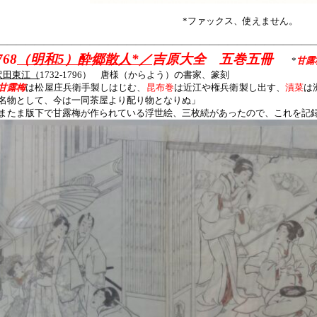
*ファックス、使えません。
——————————————————————————————————
768
（明和5）酔郷散人*／
吉原大全 五巻五冊
*
甘露
沢田東江（
1732-1796） 唐様（からよう）の書家、篆刻
甘露梅
は松屋庄兵衛手製しはじむ、
昆布巻
は近江や権兵衛製し出す、
漬菜
は
名物として、今は一同茶屋より配り物となりぬ」
またま版下で甘露梅が作られている浮世絵、三枚続があったので、これを記