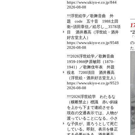
https://www.ukiyo-e.co.jp/844
2026-08-08
!!!浮世絵学／歌舞音曲 外
—
題 code 五十音 1988土田
1
衛+須田章信／絵尽し＿3578項
*
目 酒井雁高（浮世絵・酒井
「
好古堂主人）
https://www.ukiyo-e.co.jp/9548
の
2026-08-08
た
!!!2026浮世絵学／歌舞音曲
1959-1966伊原敏郎（1870-
1941）／歌舞伎年表 外題
役名 7200項目 酒井雁高
（浮世絵・酒井好古堂主人）
https://www.ukiyo-e.co.jp/9523
2026-08-08
!!!!2026浮世絵学 わたるな
（横断禁止）標識 赤い斜線
を上から下まで連続させる
現在の交通表示では、人物が
渡っていることになる。小さ
な子供が、渡ろうとして死亡
している。即刻、表示を修正
する必要がある。酒井雁高