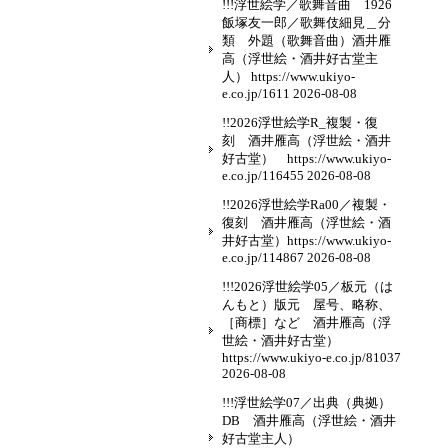
!!!浮世絵学／歌舞音曲 1926
飯塚友一郎／歌舞伎細見＿分
類 外題（歌舞音曲）酒井雁
高（浮世絵・酒井好古堂主
人） https://www.ukiyo-
e.co.jp/1611
2026-08-08
!!2026浮世絵学R_複製・復
刻 酒井雁高（浮世絵・酒井
好古堂） https://www.ukiyo-
e.co.jp/116455
2026-08-08
!!2026浮世絵学Ra00／複製・
復刻 酒井雁高（浮世絵・酒
井好古堂）https://www.ukiyo-
e.co.jp/114867
2026-08-08
!!!2026浮世絵学05／板元（は
んもと）版元 屋号、略称、
［商標］など 酒井雁高（浮
世絵・酒井好古堂）
https://www.ukiyo-e.co.jp/81037
2026-08-08
!!!浮世絵学07／出典（典拠）
DB 酒井雁高（浮世絵・酒井
好古堂主人）