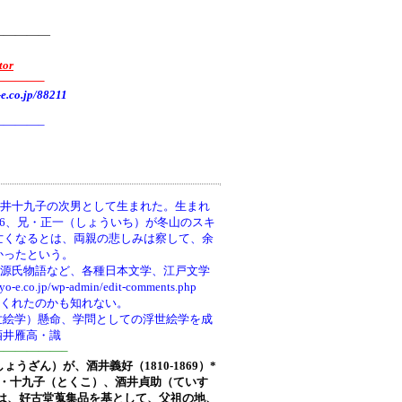
—————
tor
———–
.jp/88211
———–
井十九子の次男として生まれた。生まれ
66、兄・正一（しょういち）が冬山のスキ
亡くなるとは、両親の悲しみは察して、余
かったという。
、源氏物語など、各種日本文学、江戸文学
wp-admin/edit-comments.php
てくれたのかも知れない。
世絵学）懸命、学問としての浮世絵学を成
酒井雁高・識
—————–
しょうざん）が、酒井義好（1810-1869）*
ち)・十九子（とくこ）、酒井貞助（ていす
は、好古堂蒐集品を基として、父祖の地、