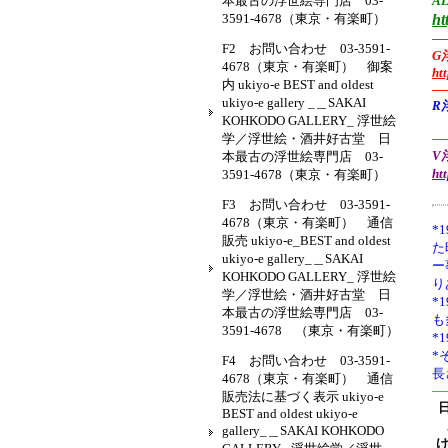
本最古の浮世絵専門店 03-
AL
3591-4678（東京・有楽町）
ht
—
F2 お問い合わせ 03-3591-
G
4678（東京・有楽町） 御案
ht
内 ukiyo-e BEST and oldest
—
ukiyo-e gallery _＿SAKAI
R
KOHKODO GALLERY_ 浮世絵
学／浮世絵・酒井好古堂 日
—
V浮
本最古の浮世絵専門店 03-
ht
3591-4678（東京・有楽町）
F3 お問い合わせ 03-3591-
4678（東京・有楽町） 通信
*1
販売 ukiyo-e_BEST and oldest
た
ukiyo-e gallery_＿SAKAI
ー
KOHKODO GALLERY_ 浮世絵
り
学／浮世絵・酒井好古堂 日
*
本最古の浮世絵専門店 03-
も
3591-4678 （東京・有楽町）
*
*
F4 お問い合わせ 03-3591-
長
4678（東京・有楽町） 通信
—
販売法に基づく表示 ukiyo-e
BEST and oldest ukiyo-e
gallery_＿SAKAI KOHKODO