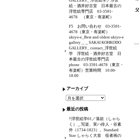
GALLERY_ 浮世絵学／浮世
絵・酒井好古堂 日本最古の
浮世絵専門店 03-3591-
4678 （東京・有楽町）
F5 お問い合わせ 03-3591-
4678（東京・有楽町）
ukiyo-e_Best and oldest ukiyo-e
gallery＿＿SAKAI KOHKODO
GALLERY_ contact_浮世絵
学 浮世絵・酒井好古堂 日
本最古の浮世絵専門店
phone 03-3591-4678（東京・
有楽町）営業時間 10.00-
18.00
アーカイブ
ア
ー
カ
最近の投稿
イ
ブ
!!浮世絵学01／落款（しゃら
く）＿写楽、実ハ俳人・谷素
外（1734-1823）。Standard
Size しゃらく大首 役者画の