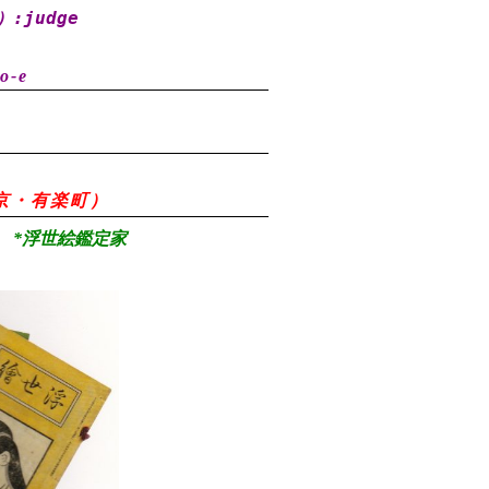
）
:judge
o-e
8（東京・有楽町）
*浮世絵鑑定家
）