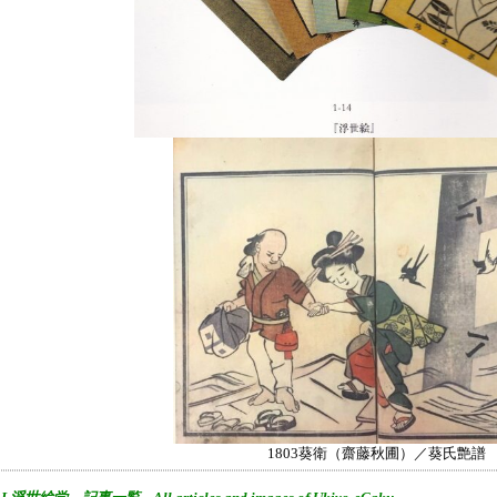
1803葵衛（齋藤秋圃）／葵氏艶譜