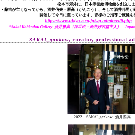
松本市郊外に、日本浮世絵博物館を創立し
父・藤吉が亡くなってから、酒井信夫・雁高（がんこう）、そして酒井邦男が継
開催して今日に至っています。皆様のご指導ご鞭撻を
https://www.ukiyo-e.co.jp/wp-admin/edit.php
*Sakai Kohkodou Gallery 酒井雁高（浮世絵・酒井好古堂主人） Japanese Tr
SAKAI_gankow
, curator, pr
ofessional a
2022 SAKAI, gankow 酒井雁高