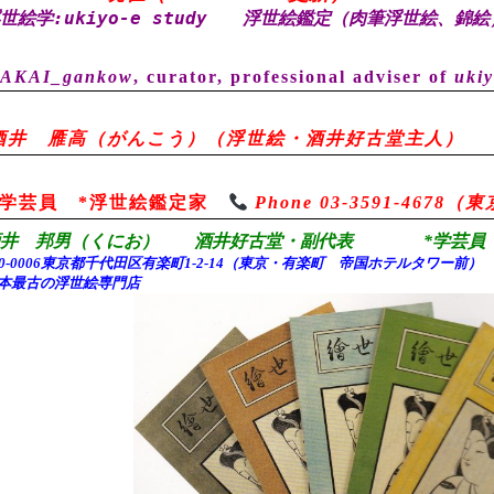
世絵学:ukiyo-e study
浮世絵鑑定（肉筆浮世絵、錦絵
AKAI_gankow
, curator, professional adviser of
ukiy
酒井 雁高（がんこう）（浮世絵・酒井好古堂主人）
*学芸員 *浮世絵鑑定家
Phone 03-3591-467
酒井 邦男（くにお） 酒井好古堂・副代表 *学芸員 
00-0006東京都千代田
区有楽町1-2-14（東京・有楽町 帝国ホテルタワー前
本最古の浮世絵専門店