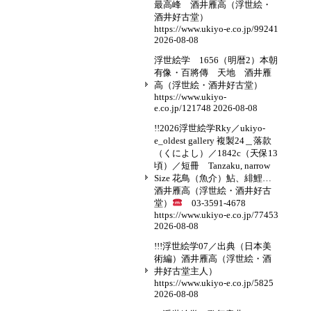
最高峰 酒井雁高（浮世絵・
酒井好古堂）
https://www.ukiyo-e.co.jp/99241
2026-08-08
浮世絵学 1656（明暦2）本朝
有像・百將傳 天地 酒井雁
高（浮世絵・酒井好古堂）
https://www.ukiyo-
e.co.jp/121748
2026-08-08
!!2026浮世絵学Rky／ukiyo-
e_oldest gallery 複製24＿落款
（くによし）／1842c（天保13
頃）／短冊 Tanzaku, narrow
Size 花鳥（魚介）鮎、緋鯉…
酒井雁高（浮世絵・酒井好古
堂）
03-3591-4678
https://www.ukiyo-e.co.jp/77453
2026-08-08
!!!浮世絵学07／出典（日本美
術編）酒井雁高（浮世絵・酒
井好古堂主人）
https://www.ukiyo-e.co.jp/5825
2026-08-08