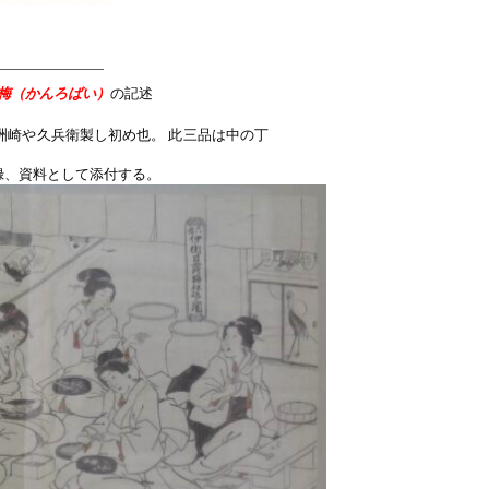
————————
梅（かんろばい）
の記述
洲崎や久兵衛製し初め也。 此三品は中の丁
録、資料として添付する。