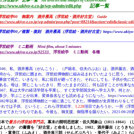
L浮世絵学 記事一覧 All articles and images of Ukiyo-eGaku
tps://www.ukiyo-e.co.jp/wp-admin/edit.php
記事一覧
——————————————————————————————————
浮世絵学00 御案内 酒井雁高（浮世絵・酒井好古堂） Guide
tps://www.ukiyo-e.co.jp/wp-admin/post.php?post=88214&action=edit&classic-edi
———————————————————————————————————
浮世絵学00／複製・復刻 酒井雁高（浮世絵・酒井好古堂）https://www.ukiyo-e.co
———————————————————————————————————
世絵学 ミニ動画 Mini-film, about 5 minutes
tps://www.ukiyo-e.co.jp/92533
浮世絵学 ミニ動画 各種
946、
私、酒井雁高（がんこう）、（戸籍名、信夫のぶお）は、酒井藤吉、酒
時から、浮世絵に囲まれ、浮世絵博物館に組み込まれていたように思う。19
事故で死亡。いきなり、私に役目が廻ってきた。それにしても、子供が先に
ある。母は、閉じこもったきり、黙ったままの父に、何も話すことが出来な
1967、私は大学の経済学部を卒業し、すぐ文学部国文科へ学士入学。何とか
多少、学ぶことが出来、変体仮名なども読めるようになった。https://www.ukiyo-e.co.jp/
1982年以来、浮世絵博物館と一緒に過ごしてきた。博物館が女房替わりをし
それでは子供、というと、これら浮世絵学、
1,228
項目であろうか。一所（浮
させてきたつもりである。今後も、御支援、御指導を賜りたい。2021-06-20
———————————————————————————————————
日本で
最古の浮世絵専門店
。幕末の開明思想家・
佐久間象山（1811-1864）（
よしたか の書齋を「好古堂」と命名しました。
1982、酒井藤吉（とうき
け）・富美江（ふみえ）、酒井泉三郎（せんざぶろう）・美代子（みよこ）ら