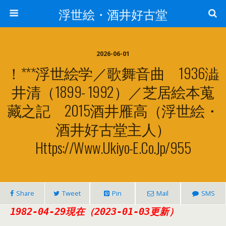
浮世絵・酒井好古堂
2026-06-01
！***浮世絵学／歌舞音曲 1936澁
井清（1899- 1992）／芝居絵本蒐
藏之記 2015酒井雁高（浮世絵・
酒井好古堂主人）
Https://www.ukiyo-E.co.jp/955
Share
Tweet
Pin
Mail
SMS
1982-04-29現在（2023-01-03更新）