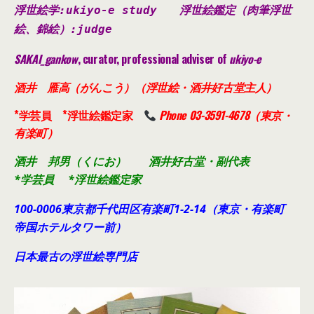
浮世絵学:ukiyo-e study
浮世絵鑑定（肉筆浮世
絵、錦絵）
:judge
SAKAI_gankow
, curator, professional adviser of
ukiyo-e
酒井 雁高（がんこう）（浮世絵・酒井好古堂主人）
*学芸員 *浮世絵鑑定家
Phone 03-3591-4678（東京・
有楽町）
酒井 邦男（くにお） 酒井好古堂・副代表
*学芸員 *浮世絵鑑定家
100-0006東京都千代田
区有楽町1-2-14（東京・有楽町
帝国ホテルタワー前）
日本最古の浮世絵専門店