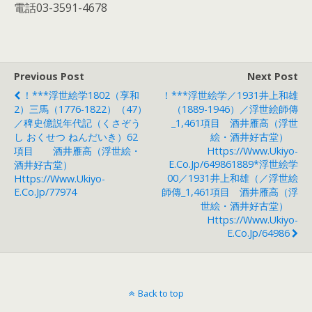
電話03-3591-4678
Previous Post
Next Post
！***浮世絵学1802（享和
！***浮世絵学／1931井上和雄
2）三馬（1776-1822）（47）
（1889-1946）／浮世絵師傳
／稗史億説年代記（くさぞう
_1,461項目 酒井雁高（浮世
し おくせつ ねんだいき）62
絵・酒井好古堂）
項目 酒井雁高（浮世絵・
Https://www.ukiyo-
E.co.jp/649861889*浮世絵学
酒井好古堂）
00／1931井上和雄（／浮世絵
Https://www.ukiyo-
E.co.jp/77974
師傳_1,461項目 酒井雁高（浮
世絵・酒井好古堂）
Https://www.ukiyo-
E.co.jp/64986
Back to top