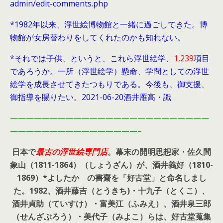
admin/edit-comments.php
*1982年以来、浮世絵博物館と一緒に過ごしてきた。博
物館が女房替わりをしてくれたのかも知れない。
*それでは子供、というと、これら浮世絵学、
1,239
項目
であろうか。一所（浮世絵学）懸命、学問としての浮世
絵学を成長させてきたつもりである。今後も、御支援、
御指導を賜りたい。2021-06-20酒井雁高・識
—————————————————————————
————————————————–
日本で
最古の浮世絵専門店
。幕末の開明思想家・
佐久間
象山（1811-1864）（しょうざん）が、酒井義好（1810-
1869）*よしたか の書齋を「好古堂」と命名しまし
た。
1982、酒井藤吉（とうきち)・十九子（とくこ）、
酒井貞助（ていすけ）・富美江（ふみえ）、酒井泉三郎
（せんざぶろう）・美代子（みよこ）らは、好古堂蒐集