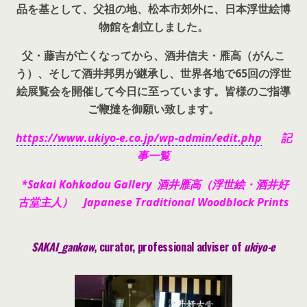
品を基として、父祖の地、松本市郊外に、日本浮世絵博
物館を創立しました。
父・藤吉が亡くなってから、酒井信夫・雁高（がんこ
う）、そして酒井邦男が継承し、世界各地で65回の浮世
絵展覧会を開催して今日に至っています。皆様のご指導
ご鞭撻を御願い致します。
https://www.ukiyo-e.co.jp/wp-admin/edit.php
記
事一覧
*Sakai Kohkodou Gallery 酒井雁高（浮世絵・酒井好
古堂主人） Japanese Traditional Woodblock Prints
SAKAI_gankow
, curator, pr
ofessional adviser of
ukiyo-e