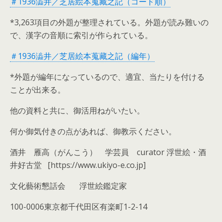
＃1936澁井／芝居絵本蒐藏之記（コード順）
*3,263項目の外題が整理されている。外題が読み難いの
で、漢字の音順に索引が作られている。
＃1936澁井／芝居絵本蒐藏之記（編年）
*外題が編年になっているので、適宜、当たりを付ける
ことが出来る。
他の資料と共に、御活用ねがいたい。
何か御気付きの点があれば、御教示ください。
酒井 雁高（がんこう） 学芸員 curator 浮世絵・酒
井好古堂 [https://www.ukiyo-e.co.jp]
文化藝術懇話会 浮世絵鑑定家
100-0006東京都千代田区有楽町1-2-14