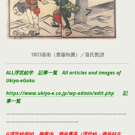
1803葵衛（齋藤秋圃）／葵氏艶譜
ALL浮世絵学 記事一覧 All articles and images of
Ukiyo-eGaku
https://www.ukiyo-e.co.jp/wp-admin/edit.php
記
事一覧
—————————————————————————
———————————————
G浮世絵学00 御案内 酒井雁高（浮世絵・酒井好古