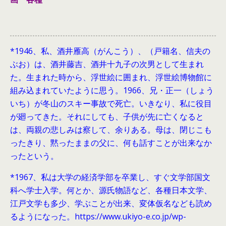
*1946、
私、酒井雁高（がんこう）、（戸籍名、信夫の
ぶお）は、酒井藤吉、酒井十九子の次男として生まれ
た。生まれた時から、浮世絵に囲まれ、浮世絵博物館に
組み込まれていたように思う。1966、兄・正一（しょう
いち）が冬山のスキー事故で死亡。いきなり、私に役目
が廻ってきた。それにしても、子供が先に亡くなると
は、両親の悲しみは察して、余りある。母は、閉じこも
ったきり、黙ったままの父に、何も話すことが出来なか
ったという。
*1967、私は大学の経済学部を卒業し、すぐ文学部国文
科へ学士入学。何とか、源氏物語など、各種日本文学、
江戸文学も多少、学ぶことが出来、変体仮名なども読め
るようになった。https://www.ukiyo-e.co.jp/wp-