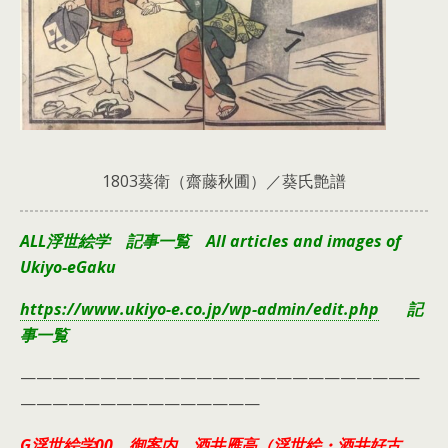
1803葵衛（齋藤秋圃）／葵氏艶譜
ALL浮世絵学 記事一覧 All articles and images of
Ukiyo-eGaku
https://www.ukiyo-e.co.jp/wp-admin/edit.php
記
事一覧
—————————————————————————
———————————————
G浮世絵学00 御案内 酒井雁高（浮世絵・酒井好古