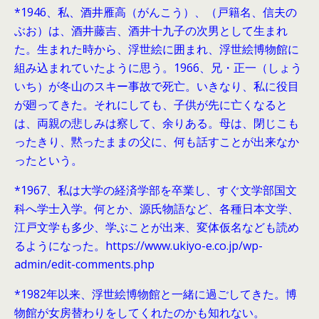
*1946、
私、酒井雁高（がんこう）、（戸籍名、信夫の
ぶお）は、酒井藤吉、酒井十九子の次男として生まれ
た。生まれた時から、浮世絵に囲まれ、浮世絵博物館に
組み込まれていたように思う。1966、兄・正一（しょう
いち）が冬山のスキー事故で死亡。いきなり、私に役目
が廻ってきた。それにしても、子供が先に亡くなると
は、両親の悲しみは察して、余りある。母は、閉じこも
ったきり、黙ったままの父に、何も話すことが出来なか
ったという。
*1967、私は大学の経済学部を卒業し、すぐ文学部国文
科へ学士入学。何とか、源氏物語など、各種日本文学、
江戸文学も多少、学ぶことが出来、変体仮名なども読め
るようになった。https://www.ukiyo-e.co.jp/wp-
admin/edit-comments.php
*1982年以来、浮世絵博物館と一緒に過ごしてきた。博
物館が女房替わりをしてくれたのかも知れない。