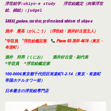
浮世絵学:ukiyo-e study
浮世絵鑑定（肉筆浮世
絵、錦絵）
:judge1
SAKAI_gankow
, curator, professional adviser of
ukiyo-e
酒井 雁高（がんこう）（浮世絵・酒井好古堂主人）
*学芸員 *浮世絵鑑定家
Phone 03-3591-4678（東京・
有楽町）
酒井 邦男（くにお） 酒井好古堂・副代表
*学芸員 *浮世絵鑑定家
100-0006東京都千代田
区有楽町1-2-14（東京・有楽町
帝国ホテルタワー前）
日本最古の浮世絵専門店