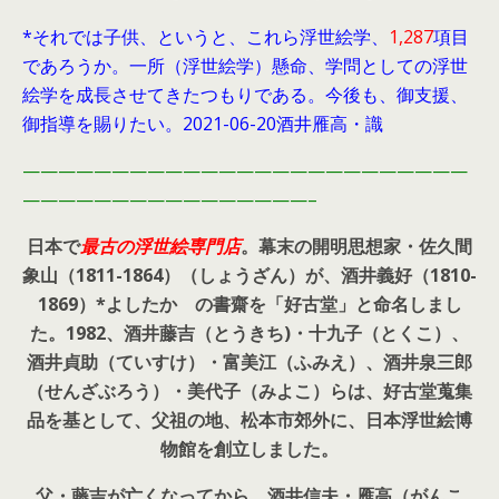
*それでは子供、というと、これら浮世絵学、
1,287
項目
であろうか。一所（浮世絵学）懸命、学問としての浮世
絵学を成長させてきたつもりである。今後も、御支援、
御指導を賜りたい。2021-06-20酒井雁高・識
—————————————————————————
————————————————–
日本で
最古の浮世絵専門店
。幕末の開明思想家・
佐久間
象山（1811-1864）（しょうざん）が、酒井義好（1810-
1869）*よしたか の書齋を「好古堂」と命名しまし
た。
1982、酒井藤吉（とうきち)・十九子（とくこ）、
酒井貞助（ていすけ）・富美江（ふみえ）、酒井泉三郎
（せんざぶろう）・美代子（みよこ）らは、好古堂蒐集
品を基として、父祖の地、松本市郊外に、日本浮世絵博
物館を創立しました。
父・藤吉が亡くなってから、酒井信夫・雁高（がんこ