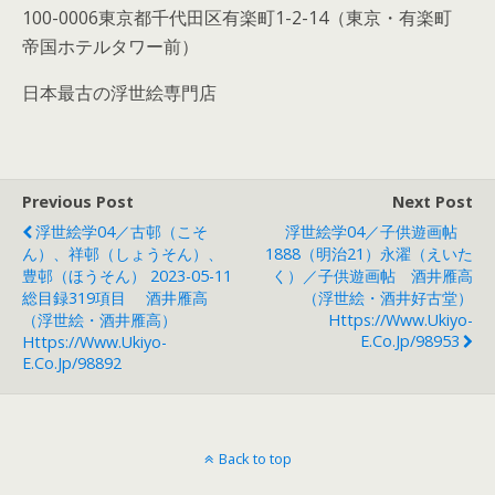
100-0006東京都千代田区有楽町1-2-14（東京・有楽町
帝国ホテルタワー前）
日本最古の浮世絵専門店
Previous Post
Next Post
浮世絵学04／古邨（こそ
浮世絵学04／子供遊画帖
ん）、祥邨（しょうそん）、
1888（明治21）永濯（えいた
豊邨（ほうそん） 2023-05-11
く）／子供遊画帖 酒井雁高
総目録319項目 酒井雁高
（浮世絵・酒井好古堂）
（浮世絵・酒井雁高）
Https://www.ukiyo-
E.co.jp/98953
Https://www.ukiyo-
E.co.jp/98892
Back to top