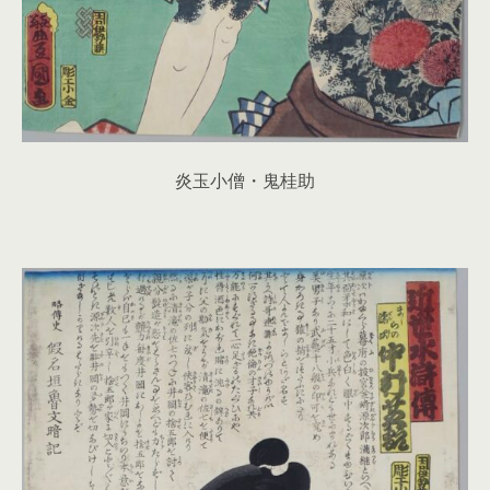
炎玉小僧・鬼桂助