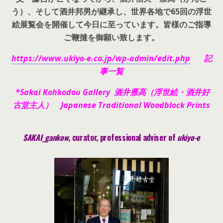
う）、そして酒井邦男が継承し、世界各地で65回の浮世
絵展覧会を開催して今日に至っています。皆様のご指導
ご鞭撻を御願い致します。
https://www.ukiyo-e.co.jp/wp-admin/edit.php
記
事一覧
*Sakai Kohkodou Gallery 酒井雁高（浮世絵・酒井好
古堂主人） Japanese Traditional Woodblock Prints
SAKAI_gankow
, curator, pr
ofessional adviser of
ukiyo-e