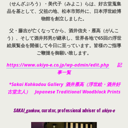
（せんざぶろう）・美代子（みよこ）らは、好古堂蒐集
品を基として、父祖の地、松本市郊外に、日本浮世絵博
物館を創立しました。
父・藤吉が亡くなってから、酒井信夫・雁高（がんこ
う）、そして酒井邦男が継承し、世界各地で65回の浮世
絵展覧会を開催して今日に至っています。皆様のご指導
ご鞭撻を御願い致します。
https://www.ukiyo-e.co.jp/wp-admin/edit.php
記
事一覧
*Sakai Kohkodou Gallery 酒井雁高（浮世絵・酒井好
古堂主人） Japanese Traditional Woodblock Prints
SAKAI_gankow
, curator, pr
ofessional adviser of
ukiyo-e