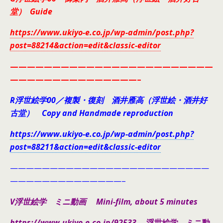
堂） Guide
https://www.ukiyo-e.co.jp/wp-admin/post.php?
post=88214&action=edit&classic-editor
————————————————————————
———————————————–
R浮世絵学00／複製・復刻 酒井雁高（浮世絵・酒井好
古堂） Copy and Handmade reproduction
https://www.ukiyo-e.co.jp/wp-admin/post.php?
post=88211&action=edit&classic-editor
—————————————————————————
——————————————–
V浮世絵学 ミニ動画 Mini-film, about 5 minutes
https://www.ukiyo-e.co.jp/92533
浮世絵学 ミニ動