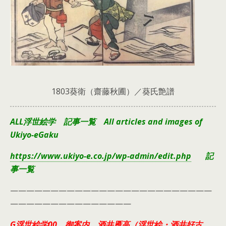
1803葵衛（齋藤秋圃）／葵氏艶譜
ALL浮世絵学 記事一覧 All articles and images of
Ukiyo-eGaku
https://www.ukiyo-e.co.jp/wp-admin/edit.php
記
事一覧
—————————————————————————
———————————————
G浮世絵学00 御案内 酒井雁高（浮世絵・酒井好古