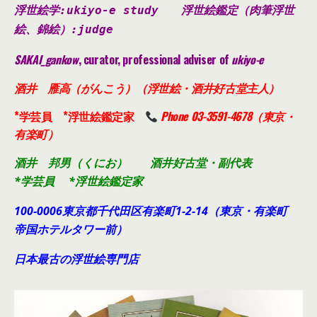
浮世絵学:ukiyo-e study
浮世絵鑑定（肉筆浮世
絵、錦絵）
:judge
SAKAI_gankow
, curator, professional adviser of
ukiyo-e
酒井 雁高（がんこう）（浮世絵・酒井好古堂主人）
*学芸員 *浮世絵鑑定家
Phone 03-3591-4678（東京・
有楽町）
酒井 邦男（くにお） 酒井好古堂・副代表
*学芸員 *浮世絵鑑定家
100-0006東京都千代田
区有楽町1-2-14（東京・有楽町
帝国ホテルタワー前）
日本最古の浮世絵専門店