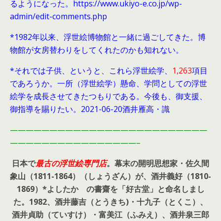
るようになった。https://www.ukiyo-e.co.jp/wp-
admin/edit-comments.php
*1982年以来、浮世絵博物館と一緒に過ごしてきた。博
物館が女房替わりをしてくれたのかも知れない。
*それでは子供、というと、これら浮世絵学、
1,263
項目
であろうか。一所（浮世絵学）懸命、学問としての浮世
絵学を成長させてきたつもりである。今後も、御支援、
御指導を賜りたい。2021-06-20酒井雁高・識
—————————————————————————
————————————————–
日本で
最古の浮世絵専門店
。幕末の開明思想家・
佐久間
象山（1811-1864）（しょうざん）が、酒井義好（1810-
1869）*よしたか の書齋を「好古堂」と命名しまし
た。
1982、酒井藤吉（とうきち)・十九子（とくこ）、
酒井貞助（ていすけ）・富美江（ふみえ）、酒井泉三郎