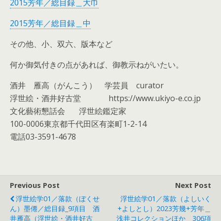
2015芳年／総目録＿大巾
2015芳年／総目録＿中
その他、小、双六、版本など
何か御気付きの点があれば、御教示ねがいたい。
酒井 雁高（がんこう） 学芸員 curator
浮世絵・酒井好古堂 https://www.ukiyo-e.co.jp
文化藝術懇話会 浮世絵鑑定家
100-0006東京都千代田区有楽町1-2-14
電話03-3591-4678
Previous Post
Next Post
浮世絵学01／落款（ぼくせ
浮世絵学01／落款（よしいく
ん）墨僊／総目録_9項目 酒
+よしとし）2023芳幾+芳年＿
井雁高（浮世絵・酒井好古
浅井コレクションほか＿306項