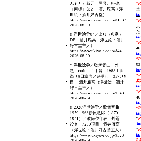
んもと）版元 屋号、略称、
*
［商標］など 酒井雁高（浮
堂
世絵・酒井好古堂）
ht
https://www.ukiyo-e.co.jp/81037
*
2026-08-09
京
た
!!!浮世絵学07／出典（典拠）
ht
DB 酒井雁高（浮世絵・酒井
*
好古堂主人）
4
https://www.ukiyo-e.co.jp/844
ht
2026-08-09
*
0
!!!浮世絵学／歌舞音曲 外
ht
題 code 五十音 1988土田
*
衛+須田章信／絵尽し＿3578項
期
目 酒井雁高（浮世絵・酒井
ht
好古堂主人）
*
https://www.ukiyo-e.co.jp/9548
4
2026-08-09
ht
!!!2026浮世絵学／歌舞音曲
*
R
1959-1966伊原敏郎（1870-
ht
1941）／歌舞伎年表 外題
*
ht
役名 7200項目 酒井雁高
*
（浮世絵・酒井好古堂主人）
ht
https://www.ukiyo-e.co.jp/9523
R
2026-08-09