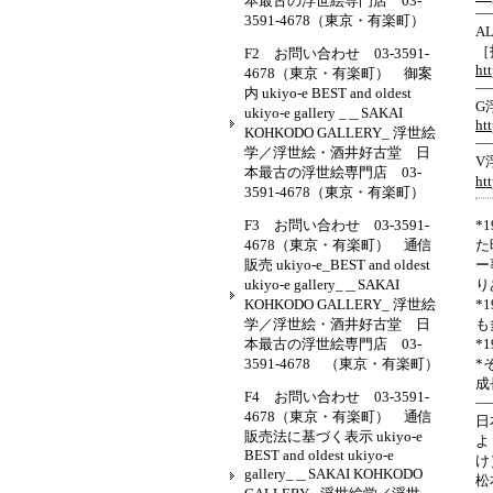
本最古の浮世絵専門店 03-
—
3591-4678（東京・有楽町）
AL
［
F2 お問い合わせ 03-3591-
ht
4678（東京・有楽町） 御案
—
内 ukiyo-e BEST and oldest
G
ukiyo-e gallery _＿SAKAI
ht
KOHKODO GALLERY_ 浮世絵
—
学／浮世絵・酒井好古堂 日
V浮
本最古の浮世絵専門店 03-
ht
3591-4678（東京・有楽町）
F3 お問い合わせ 03-3591-
*
4678（東京・有楽町） 通信
た
販売 ukiyo-e_BEST and oldest
ー
ukiyo-e gallery_＿SAKAI
り
KOHKODO GALLERY_ 浮世絵
*
学／浮世絵・酒井好古堂 日
も
本最古の浮世絵専門店 03-
*
3591-4678 （東京・有楽町）
*
成
F4 お問い合わせ 03-3591-
—
4678（東京・有楽町） 通信
日
販売法に基づく表示 ukiyo-e
よ
BEST and oldest ukiyo-e
け
gallery_＿SAKAI KOHKODO
松