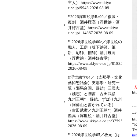
主人） https://www.ukiyo-
e.co.jp/9943
2026-08-09
!!2026浮世絵学Ra00／複製・
復刻 酒井雁高（浮世絵・酒
井好古堂）https://www.ukiyo-
e.co.jp/114867
2026-08-09
!!!2026浮世絵学00c／浮世絵の
職人、工房（版下絵師、筆
耕、彫師、摺師）酒井雁高
（浮世絵・酒井好古堂）
https://www.ukiyo-e.co.jp/81835
2026-08-09
!!浮世絵学04／（支那學・文化
藝術懇話会）支那學・研究一
［
覧（邪馬台国、帰結）三國志
ht
（魏志）と隋書 古田武彦
九州王朝* 帰結、ずばり九州
（阿蘇山と書かれている）
（古田武彦／九州王朝*）酒井
*
雁高（浮世絵・酒井好古堂）
ht
https://www.ukiyo-e.co.jp/37595
*
2026-08-09
Tr
!!!2026浮世絵学05／板元（は
ht