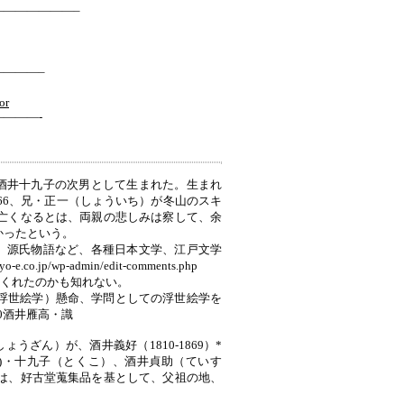
——————–
———–
or
———-
、酒井十九子の次男として生まれた。生まれ
66、兄・正一（しょういち）が冬山のスキ
亡くなるとは、両親の悲しみは察して、余
かったという。
か、源氏物語など、各種日本文学、江戸文学
wp-admin/edit-comments.php
てくれたのかも知れない。
（浮世絵学）懸命、学問としての浮世絵学を
0酒井雁高・識
うざん）が、酒井義好（1810-1869）*
ち)・十九子（とくこ）、酒井貞助（ていす
は、好古堂蒐集品を基として、父祖の地、