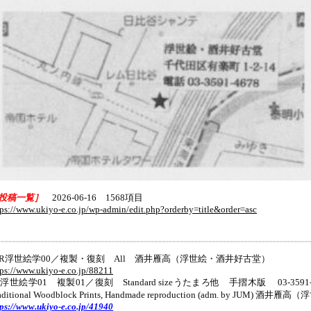
投稿一覧］
2026-06-16 1568項目
tps://www.ukiyo-e.co.jp/wp-admin/edit.php?orderby=title&order=asc
*R浮世絵学00／複製・復刻 All 酒井雁高（浮世絵・酒井好古堂）
tps://www.ukiyo-e.co.jp/88211
R浮世絵学01 複製01／復刻 Standard sizeうたまろ他 手摺木版 03-3591-4
aditional Woodblock Prints, Handmade reproduction (adm. by JU
tps://www.ukiyo-e.co.jp/41940