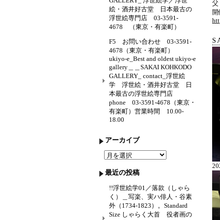
GALLERY_ 浮世絵学／浮世
父
絵・酒井好古堂 日本最古の
開
浮世絵専門店 03-3591-
ht
4678 （東京・有楽町）
SA
F5 お問い合わせ 03-3591-
4678（東京・有楽町）
ukiyo-e_Best and oldest ukiyo-e
gallery＿＿SAKAI KOHKODO
GALLERY_ contact_浮世絵
学 浮世絵・酒井好古堂 日
本最古の浮世絵専門店
phone 03-3591-4678（東京・
有楽町）営業時間 10.00-
18.00
アーカイブ
ア
ー
2
カ
最近の投稿
イ
ブ
!!浮世絵学01／落款（しゃら
く）＿写楽、実ハ俳人・谷素
外（1734-1823）。Standard
Size しゃらく大首 役者画の