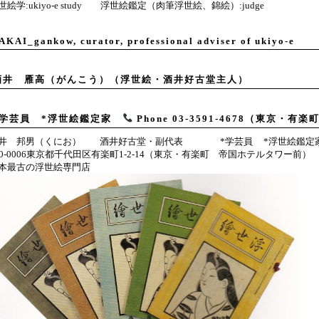
世絵学:ukiyo-e study 浮世絵鑑定（肉筆浮世絵、錦絵）:judge
AKAI_gankow, curator, professional adviser of ukiyo-e
酒井 雁高（がんこう）（浮世絵・酒井好古堂主人）
*学芸員 *浮世絵鑑定家
Phone 03-3591-4678（東京・有楽
井 邦男（くにお） 酒井好古堂・副代表 *学芸員 *浮世絵鑑定
00-0006東京都千代田区有楽町1-2-14（東京・有楽町 帝国ホテルタワー前
本最古の浮世絵専門店