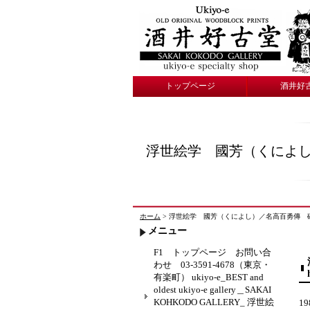
トップページ
酒井好
浮世絵学 國芳（くによし）／
ホーム
> 浮世絵学 國芳（くによし）／名高百勇傳 確認35 酒井
メニュー
F1 トップページ お問い合
わせ 03-3591-4678（東京・
有楽町） ukiyo-e_BEST and
oldest ukiyo-e gallery＿SAKAI
KOHKODO GALLERY_ 浮世絵
19