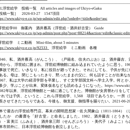
———————————————————————————————————
L浮世絵学 投稿一覧 All articles and images of Ukiyo-eGaku
投稿一覧］ 2026-03-27 1547項目
tps://www.ukiyo-e.co.jp/wp-admin/edit.php?orderby=title&order=asc
———————————————————————————————————
浮世絵学00 御案内 酒井雁高（浮世絵・酒井好古堂） Guide
tps://www.ukiyo-e.co.jp/wp-admin/post.php?post=88214&action=edit&classic-edit
———————————————————————————————————
世絵学 ミニ動画 Mini-film, about 5 minutes
tps://www.ukiyo-e.co.jp/92533
浮世絵学 ミニ動画 各種
1946、私、酒井雁高（がんこう）、（戸籍名、信夫のぶお）は、酒井藤吉
時から、浮世絵に囲まれ、浮世絵博物館に組み込まれていたように思う。19
事故で死亡。いきなり、私に役目が廻ってきた。それにしても、子供が先に
ある。母は、閉じこもったきり、黙ったままの父に、何も話すことが出来な
1967、私は大学の経済学部を卒業し、すぐ文学部国文科へ学士入学。何と
多少、学ぶことが出来、変体仮名なども読めるようになった。https://www.ukiyo-e.co.jp/
1982年以来、浮世絵博物館と一緒に過ごしてきた。博物館が女房替わりをし
それでは子供、というと、これら浮世絵学、1,568 項目であろうか。一所
長させてきたつもりである。今後も、御支援、御指導を賜りたい。2021-06-2
—————————————————————————————————
本で最古の浮世絵専門店。幕末の開明思想家・佐久間象山（1811-1864）（しょ
したか の書齋を「好古堂」と命名しました。1982、酒井藤吉（とうき
）・富美江（ふみえ）、酒井泉三郎（せんざぶろう）・美代子（みよこ）ら
本市郊外に、日本浮世絵博物館を創立しました。