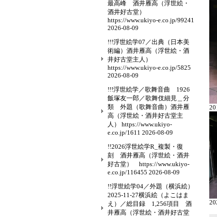
最高峰 酒井雁高（浮世絵・
酒井好古堂）
https://www.ukiyo-e.co.jp/99241
2026-08-09
!!!浮世絵学07／出典（日本美
術編）酒井雁高（浮世絵・酒
井好古堂主人）
https://www.ukiyo-e.co.jp/5825
2026-08-09
!!!浮世絵学／歌舞音曲 1926
飯塚友一郎／歌舞伎細見＿分
類 外題（歌舞音曲）酒井雁
20
高（浮世絵・酒井好古堂主
人） https://www.ukiyo-
e.co.jp/1611
2026-08-09
!!2026浮世絵学R_複製・復
刻 酒井雁高（浮世絵・酒井
好古堂） https://www.ukiyo-
e.co.jp/116455
2026-08-09
!!浮世絵学04／外題（横浜絵）
2025-11-27横浜絵（よこはま
20
え）／総目録 1,256項目 酒
井雁高（浮世絵・酒井好古堂