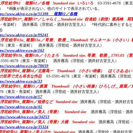
R浮世絵学02 複製02／各種 Standard size いろいろ
03-3591-467
） *画像が表示されない。他のサイトで表示されている。
tps://www.ukiyo-e.co.jp/51398 複製02／各種
R浮世絵学03*_複製03*／しゃらく＿Standard size 役者絵（表情）最高峰 冩樂（
・有楽町） 酒井雁高（浮世絵・酒井好古堂主人） *時代的に素外とする
る
tps://www.ukiyo-e.co.jp/99241
R浮世絵学03a_複製03a／哥麿、歌麿＿Thumbnail サムネール（小
678（東京・有楽町） 酒井雁高（浮世絵・酒井好古堂主人）
tps://www.ukiyo-e.co.jp/162
R浮世絵学03b_複製03b／うたまろ Standard size. 哥麿、歌麿＿1795.
3-3591-4678（東京・有楽町） 酒井雁高（浮世絵・酒井好古堂主人）
tps://www.ukiyo-e.co.jp/78659
R浮世絵学04_複製04／北齋爲一 Thumbnail （小さい画像） ほくさゐ
の世界で尤も有名な作品
03-3591-4678（東京・有楽町）酒井雁高（浮世
tps://www.ukiyo-e.co.jp/33
R浮世絵学05_複製05／廣重 Thumbnail （小さい画像）ひろしげ＿廣重
678（東京・有楽町） 酒井雁高（浮世絵・酒井好古堂主人）
tps://www.ukiyo-e.co.jp/17
浮世絵学06_複製06／短冊など Standard size
酒井雁高（浮世絵・酒井好古堂主人
tps://www.ukiyo-e.co.jp/41
R浮世絵学08_複製08／美人（哥麿） Standard size
酒井雁高（浮世絵・酒井好古堂
tps://www.ukiyo-e.co.jp/34253
R浮世絵学09_複製09／美人（哥麿）大横 Standard size
酒井雁高（浮世絵・酒井
tps://www.ukiyo-e.co.jp/35324
浮世絵学10_複製10／美人ほか Standard size
酒井雁高（浮世絵・酒井好古堂主人）P