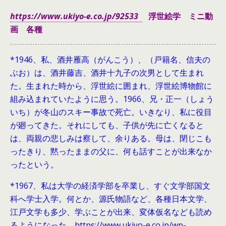
https://www.ukiyo-e.co.jp/92533
浮世絵学 ミニ動
画 各種
*1946、
私、酒井雁高（がんこう）、（戸籍名、信夫の
ぶお）は、酒井藤吉、酒井十九子の次男として生まれ
た。生まれた時から、浮世絵に囲まれ、浮世絵博物館に
組み込まれていたように思う。1966、兄・正一（しょう
いち）が冬山のスキー事故で死亡。いきなり、私に役目
が廻ってきた。それにしても、子供が先に亡くなると
は、両親の悲しみは察して、余りある。母は、閉じこも
ったきり、黙ったままの父に、何も話すことが出来なか
ったという。
*1967、私は大学の経済学部を卒業し、すぐ文学部国文
科へ学士入学。何とか、源氏物語など、各種日本文学、
江戸文学も多少、学ぶことが出来、変体仮名なども読め
るようになった。https://www.ukiyo-e.co.jp/wp-