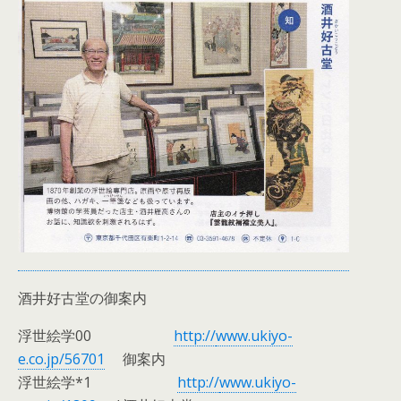
酒井好古堂の御案内
浮世絵学00
http://
www.ukiyo-
e.co.jp/56701
御案内
浮世絵学*1
http://
www.ukiyo-