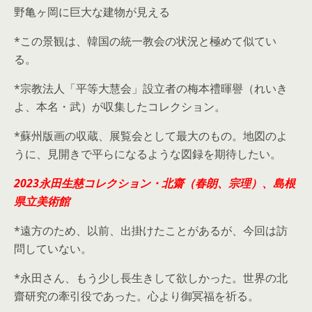
野亀ヶ岡に巨大な建物が見える
*この景観は、韓国の統一教会の状況と極めて似てい
る。
*宗教法人「平等大慧会」設立者の梅本禮暉譽（れいき
よ、本名・武）が収集したコレクション。
*蘇州版画の収蔵、展覧会として最大のもの。地図のよ
うに、見開きで平らになるような図録を期待したい。
2023永田生慈コレクション・北齋（春朗、宗理）、島根
県立美術館
*遠方のため、以前、出掛けたことがあるが、今回は訪
問していない。
*永田さん、もう少し長生きして欲しかった。世界の北
齋研究の牽引役であった。心より御冥福を祈る。