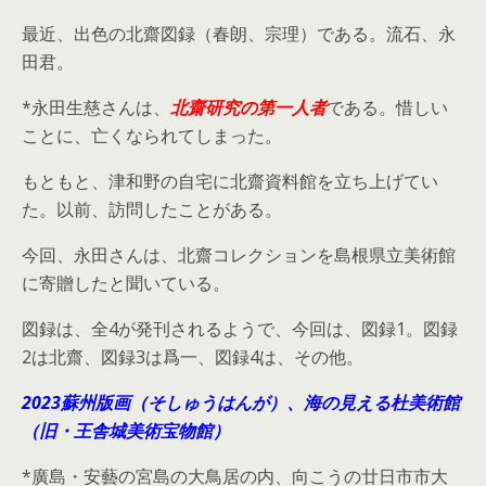
最近、出色の北齋図録（春朗、宗理）である。流石、永
田君。
*永田生慈さんは、
北齋研究の第一人者
である。惜しい
ことに、亡くなられてしまった。
もともと、津和野の自宅に北齋資料館を立ち上げてい
た。以前、訪問したことがある。
今回、永田さんは、北齋コレクションを島根県立美術館
に寄贈したと聞いている。
図録は、全4が発刊されるようで、今回は、図録1。図録
2は北齋、図録3は爲一、図録4は、その他。
2023蘇州版画（そしゅうはんが）、海の見える杜美術館
（旧・王舎城美術宝物館）
*廣島・安藝の宮島の大鳥居の内、向こうの廿日市市大