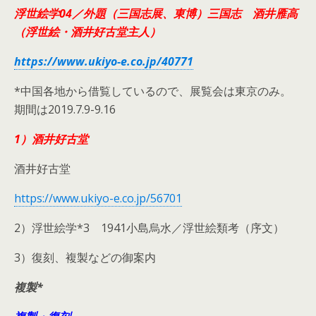
浮世絵学04／外題（三国志展、東博）三国志 酒井雁高
（浮世絵・酒井好古堂主人）
https://www.ukiyo-e.co.jp/40771
*中国各地から借覧しているので、展覧会は東京のみ。
期間は2019.7.9-9.16
1）酒井好古堂
酒井好古堂
https://www.ukiyo-e.co.jp/56701
2）浮世絵学*3 1941小島烏水／浮世絵類考（序文）
3）復刻、複製などの御案内
複製*