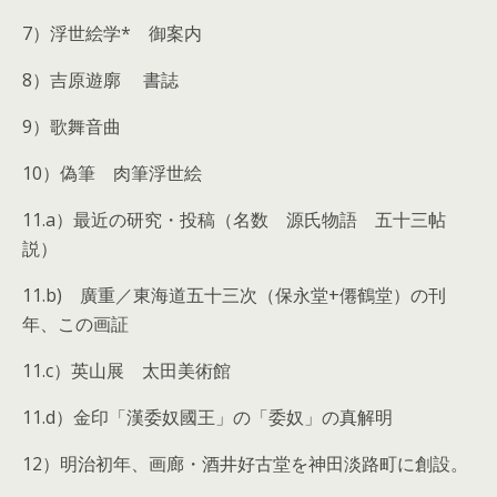
7）浮世絵学* 御案内
8）吉原遊廓 書誌
9）歌舞音曲
10）偽筆 肉筆浮世絵
11.a）最近の研究・投稿（名数 源氏物語 五十三帖
説）
11.b) 廣重／東海道五十三次（保永堂+僊鶴堂）の刊
年、この画証
11.c）英山展 太田美術館
11.d）金印「漢委奴國王」の「委奴」の真解明
12）明治初年、画廊・酒井好古堂を神田淡路町に創設。