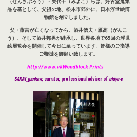
（せんざぶろう）・美代子（みよこ）らは、好古堂蒐集
品を基として、父祖の地、松本市郊外に、日本浮世絵博
物館を創立しました。
父・藤吉が亡くなってから、酒井信夫・雁高（がんこ
う）、そして酒井邦男が継承し、世界各地で65回の浮世
絵展覧会を開催して今日に至っています。皆様のご指導
ご鞭撻を御願い致します。
http://www.uk
Woodblock Prints
SAKAI_gankow
, curator, pr
ofessional adviser of
ukiyo-e