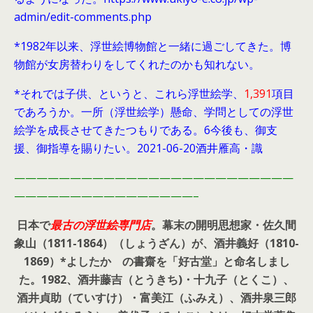
admin/edit-comments.php
*1982年以来、浮世絵博物館と一緒に過ごしてきた。博
物館が女房替わりをしてくれたのかも知れない。
*それでは子供、というと、これら浮世絵学、
1,391
項目
であろうか。一所（浮世絵学）懸命、学問としての浮世
絵学を成長させてきたつもりである。6今後も、御支
援、御指導を賜りたい。2021-06-20酒井雁高・識
—————————————————————————
————————————————–
日本で
最古の浮世絵専門店
。幕末の開明思想家・
佐久間
象山（1811-1864）（しょうざん）が、酒井義好（1810-
1869）*よしたか の書齋を「好古堂」と命名しまし
た。
1982、酒井藤吉（とうきち)・十九子（とくこ）、
酒井貞助（ていすけ）・富美江（ふみえ）、酒井泉三郎