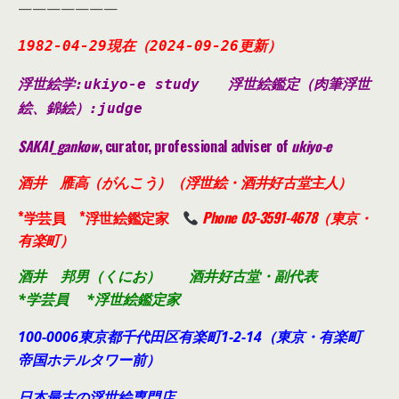
———————
1982-04-29現在（2024-09-26更新
）
浮世絵学:ukiyo-e study
浮世絵鑑定（肉筆浮世
絵、錦絵）
:judge
SAKAI_gankow
, curator, professional adviser of
ukiyo-e
酒井 雁高（がんこう）（浮世絵・酒井好古堂主人）
*学芸員 *浮世絵鑑定家
Phone 03-3591-4678（東京・
有楽町）
酒井 邦男（くにお） 酒井好古堂・副代表
*学芸員 *浮世絵鑑定家
100-0006東京都千代田
区有楽町1-2-14（東京・有楽町
帝国ホテルタワー前）
日本最古の浮世絵専門店