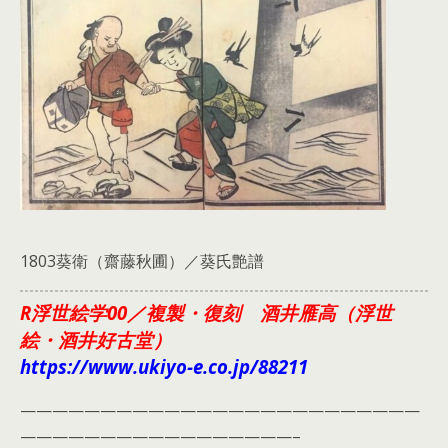
1803葵衛（齋藤秋圃）／葵氏艶譜
R浮世絵学00／複製・復刻 酒井雁高（浮世
絵・酒井好古堂）
https://www.ukiyo-e.co.jp/88211
—————————————————————————
—————————————————–