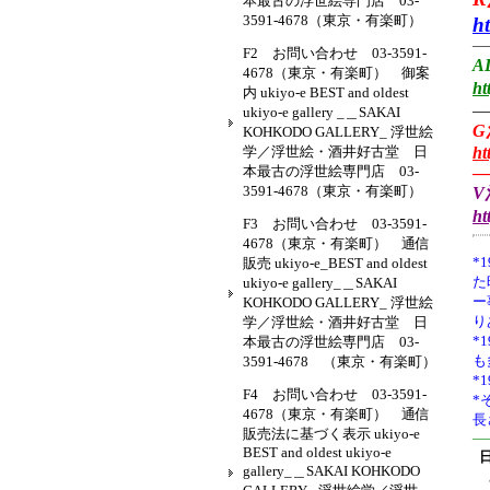
本最古の浮世絵専門店 03-
3591-4678（東京・有楽町）
h
—
F2 お問い合わせ 03-3591-
A
4678（東京・有楽町） 御案
ht
内 ukiyo-e BEST and oldest
—
ukiyo-e gallery _＿SAKAI
G
KOHKODO GALLERY_ 浮世絵
学／浮世絵・酒井好古堂 日
ht
本最古の浮世絵専門店 03-
—
3591-4678（東京・有楽町）
V
ht
F3 お問い合わせ 03-3591-
4678（東京・有楽町） 通信
*1
販売 ukiyo-e_BEST and oldest
た
ukiyo-e gallery_＿SAKAI
ー
KOHKODO GALLERY_ 浮世絵
り
学／浮世絵・酒井好古堂 日
*
本最古の浮世絵専門店 03-
も
3591-4678 （東京・有楽町）
*
F4 お問い合わせ 03-3591-
*
4678（東京・有楽町） 通信
長
販売法に基づく表示 ukiyo-e
—
BEST and oldest ukiyo-e
gallery_＿SAKAI KOHKODO