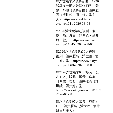
!!!浮世絵学／歌舞音曲 1926
飯塚友一郎／歌舞伎細見＿分
類 外題（歌舞音曲）酒井雁
高（浮世絵・酒井好古堂主
人） https://www.ukiyo-
e.co.jp/1611
2026-08-08
!!2026浮世絵学R_複製・復
刻 酒井雁高（浮世絵・酒井
好古堂） https://www.ukiyo-
e.co.jp/116455
2026-08-08
!!2026浮世絵学Ra00／複製・
復刻 酒井雁高（浮世絵・酒
井好古堂）https://www.ukiyo-
e.co.jp/114867
2026-08-08
!!!2026浮世絵学05／板元（は
んもと）版元 屋号、略称、
［商標］など 酒井雁高（浮
世絵・酒井好古堂）
https://www.ukiyo-e.co.jp/81037
2026-08-08
!!!浮世絵学07／出典（典拠）
DB 酒井雁高（浮世絵・酒井
好古堂主人）