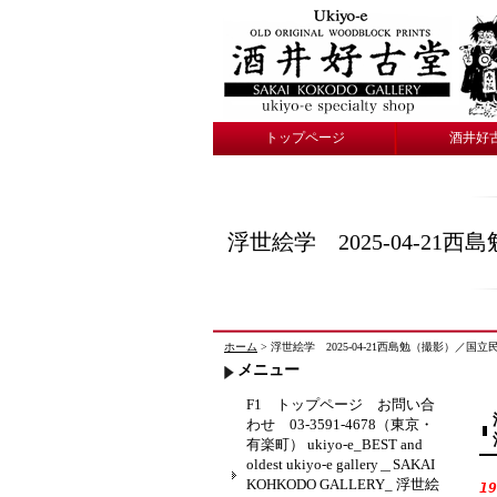
トップページ
酒井好
浮世絵学 2025-04-
ホーム
> 浮世絵学 2025-04-21西島勉（撮影）／国立民族
メニュー
F1 トップページ お問い合
わせ 03-3591-4678（東京・
有楽町） ukiyo-e_BEST and
oldest ukiyo-e gallery＿SAKAI
KOHKODO GALLERY_ 浮世絵
1