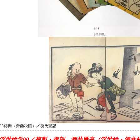
803葵衛（齋藤秋圃）／葵氏艶譜
R浮世絵学00／複製・復刻 酒井雁高（浮世絵・酒井