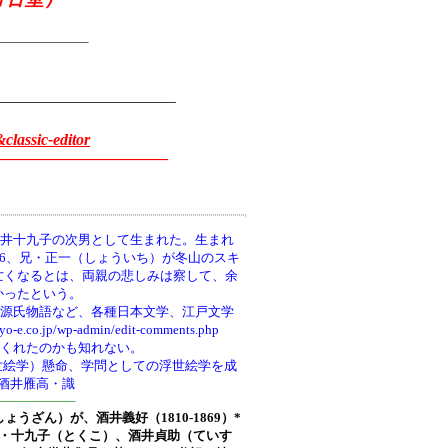
——————–
———————————
classic-editor
——————————–
井十九子の次男として生まれた。生まれ
66、兄・正一（しょういち）が冬山のスキ
亡くなるとは、両親の悲しみは察して、余
かったという。
、源氏物語など、各種日本文学、江戸文学
wp-admin/edit-comments.php
てくれたのかも知れない。
世絵学）懸命、学問としての浮世絵学を成
0酒井雁高・識
—————–
しょうざん）が、酒井義好（1810-1869）*
ち)・十九子（とくこ）、酒井貞助（ていす