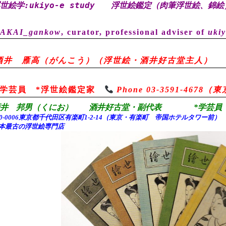
世絵学:ukiyo-e study
浮世絵鑑定（肉筆浮世絵、錦絵
AKAI_gankow
, curator, professional adviser of
ukiy
酒井 雁高（がんこう）（浮世絵・酒井好古堂主人）
*学芸員 *浮世絵鑑定家
Phone 03-3591-467
酒井 邦男（くにお） 酒井好古堂・副代表 *学芸員 
00-0006東京都千代田
区有楽町1-2-14（東京・有楽町 帝国ホテルタワー前
本最古の浮世絵専門店