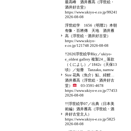
最高峰 酒井雁高（浮世絵・
酒井好古堂）
https://www.ukiyo-e.co.jp/99241
2026-08-08
浮世絵学 1656（明暦2）本朝
有像・百將傳 天地 酒井雁
高（浮世絵・酒井好古堂）
https://www.ukiyo-
e.co.jp/121748
2026-08-08
!!2026浮世絵学Rky／ukiyo-
e_oldest gallery 複製24＿落款
（くによし）／1842c（天保13
頃）／短冊 Tanzaku, narrow
Size 花鳥（魚介）鮎、緋鯉…
酒井雁高（浮世絵・酒井好古
堂）
03-3591-4678
https://www.ukiyo-e.co.jp/77453
2026-08-08
!!!浮世絵学07／出典（日本美
術編）酒井雁高（浮世絵・酒
井好古堂主人）
https://www.ukiyo-e.co.jp/5825
2026-08-08