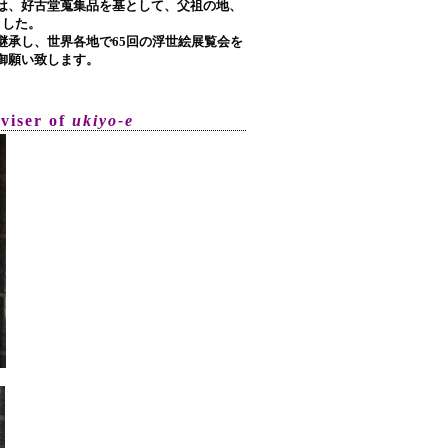
は、好古堂蒐集品を基として、父祖の地、
ました。
承し、世界各地で65回の浮世絵展覧会を
御願い致します。
dviser of
ukiyo-e