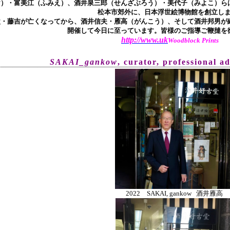
け）・富美江（ふみえ）、酒井泉三郎（せんざぶろう）・美代子（みよこ）ら
松本市郊外に、日本浮世絵博物館を創立し
父・藤吉が亡くなってから、酒井信夫・雁高（がんこう）、そして酒井邦男が継
開催して今日に至っています。皆様のご指導ご鞭撻を
http://www.uk
Woodblock Prints
SAKAI_gankow
, curator, pr
ofessional a
2022 SAKAI, gankow 酒井雁高