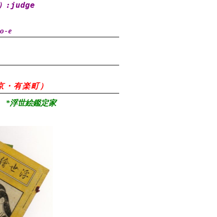
）
:judge
o-e
8（東京・有楽町）
*浮世絵鑑定家
）