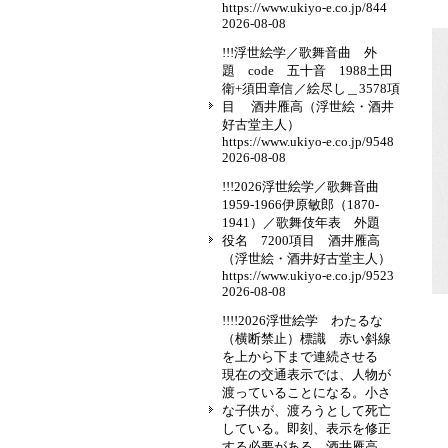
https://www.ukiyo-e.co.jp/844
2026-08-08
!!!浮世絵学／歌舞音曲 外
題 code 五十音 1988土田
衛+須田章信／絵尽し＿3578項
目 酒井雁高（浮世絵・酒井
好古堂主人）
https://www.ukiyo-e.co.jp/9548
2026-08-08
!!!2026浮世絵学／歌舞音曲
1959-1966伊原敏郎（1870-
1941）／歌舞伎年表 外題
役名 7200項目 酒井雁高
（浮世絵・酒井好古堂主人）
https://www.ukiyo-e.co.jp/9523
2026-08-08
!!!!2026浮世絵学 わたるな
（横断禁止）標識 赤い斜線
を上から下まで連続させる
現在の交通表示では、人物が
渡っていることになる。小さ
な子供が、渡ろうとして死亡
している。即刻、表示を修正
する必要がある。酒井雁高