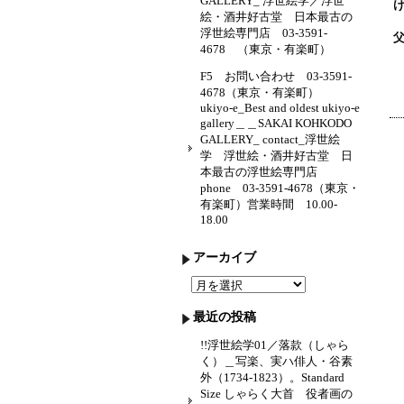
GALLERY_ 浮世絵学／浮世
絵・酒井好古堂 日本最古の
浮世絵専門店 03-3591-
4678 （東京・有楽町）
F5 お問い合わせ 03-3591-
4678（東京・有楽町）
ukiyo-e_Best and oldest ukiyo-e
gallery＿＿SAKAI KOHKODO
GALLERY_ contact_浮世絵
学 浮世絵・酒井好古堂 日
本最古の浮世絵専門店
phone 03-3591-4678（東京・
有楽町）営業時間 10.00-
18.00
アーカイブ
ア
ー
カ
最近の投稿
イ
ブ
!!浮世絵学01／落款（しゃら
く）＿写楽、実ハ俳人・谷素
外（1734-1823）。Standard
Size しゃらく大首 役者画の