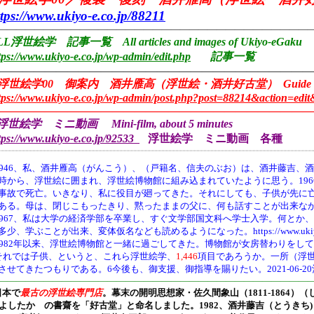
ttps://www.ukiyo-e.co.jp/88211
———————————————————————————————————
LL浮世絵学 記事一覧 All articles and images of Ukiyo-eGaku
tps://www.ukiyo-e.co.jp/wp-admin/edit.php
記事一覧
————————————————————————————
浮世絵学00 御案内 酒井雁高（浮世絵・酒井好古堂） Guide
tps://www.ukiyo-e.co.jp/wp-admin/post.php?post=88214&action=edit&
————————————————————————————
浮世絵学 ミニ動画 Mini-film, about 5 minutes
tps://www.ukiyo-e.co.jp/92533
浮世絵学 ミニ動画 各種
946、
私、酒井雁高（がんこう）、（戸籍名、信夫のぶお）は、酒井藤吉、酒
時から、浮世絵に囲まれ、浮世絵博物館に組み込まれていたように思う。19
事故で死亡。いきなり、私に役目が廻ってきた。それにしても、子供が先に
ある。母は、閉じこもったきり、黙ったままの父に、何も話すことが出来な
1967、私は大学の経済学部を卒業し、すぐ文学部国文科へ学士入学。何とか
多少、学ぶことが出来、変体仮名なども読めるようになった。https://www.ukiyo-e.co.jp/
1982年以来、浮世絵博物館と一緒に過ごしてきた。博物館が女房替わりをし
それでは子供、というと、これら浮世絵学、
1,446
項目であろうか。一所（浮
させてきたつもりである。6今後も、御支援、御指導を賜りたい。2021-06-2
———————————————————————————————————
日本で
最古の浮世絵専門店
。幕末の開明思想家・
佐久間象山（1811-1864）（
よしたか の書齋を「好古堂」と命名しました。
1982、酒井藤吉（とうき