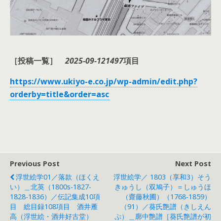
［投稿一覧］
2025-09-12
1497
項目
https://www.ukiyo-e.co.jp/wp-admin/edit.php?
orderby=title&order=asc
Previous Post
Next Post
浮世絵学01／落款（ほくえ
浮世絵学／ 1803（享和3）そう
い）＿北英（1800s-1827-
きゅうし（双鳩子）＝しゅうほ
1828-1836）／伝記集成10項
（齋藤秋圃）（1768-1859）
目 総目録108項目 酒井雁
（91）／葵氏艶譜（きしえん
高（浮世絵・酒井好古堂）
ぷ）＿廓中艶譜［葵氏艶譜が初