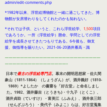
admin/edit-comments.php
*1982年以来、浮世絵博物館と一緒に過ごしてきた。博
物館が女房替わりをしてくれたのかも知れない。
*それでは子供、というと、これら浮世絵学、
1,500
項目
であろうか。一所（浮世絵学）懸命、学問としての浮世
絵学を成長させてきたつもりである。6今後も、御支
援、御指導を賜りたい。2021-06-20酒井雁高・識
—————————————————————————
————————————————–
日本で
最古の浮世絵専門店
。幕末の開明思想家・
佐久間
象山（1811-1864）（しょうざん）が、酒井義好（1810-
1869）*よしたか の書齋を「好古堂」と命名しまし
た。
1982、酒井藤吉（とうきち)・十九子（とくこ）、
酒井貞助（ていすけ）・富美江（ふみえ）、酒井泉三郎
（せんざぶろう）・美代子（みよこ）らは、好古堂蒐集