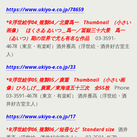
https://www.ukiyo-e.co.jp/78659
*R浮世絵学04_複製04／北齋爲一 Thumbnail （小さい
画像） ほくさゐ ゐいつ＿爲一／冨嶽三十六景 爲一
（ゐいつ）期の世界で尤も有名な作品
03-3591-
4678（東京・有楽町）酒井雁高（浮世絵・酒井好古堂主
人）
https://www.ukiyo-e.co.jp/33
*R浮世絵学05_複製05／廣重 Thumbnail （小さい画
像）ひろしげ＿廣重／東海道五十三次 全55枚
Phone
03-3591-4678（東京・有楽町） 酒井雁高（浮世絵・酒
井好古堂主人）
https://www.ukiyo-e.co.jp/17
*
R浮世絵学06_複製06／短冊など Standard size
酒井