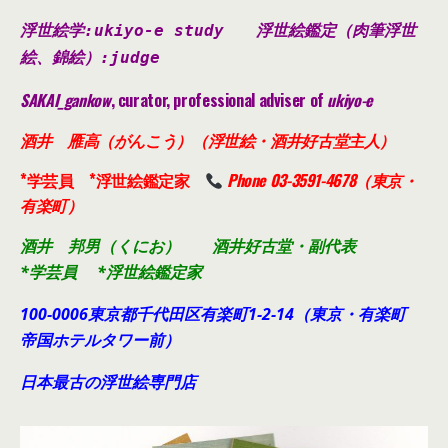
浮世絵学:ukiyo-e study
浮世絵鑑定（肉筆浮世
絵、錦絵）
:judge
SAKAI_gankow
, curator, professional adviser of
ukiyo-e
酒井 雁高（がんこう）（浮世絵・酒井好古堂主人）
*学芸員 *浮世絵鑑定家
Phone 03-3591-4678（東京・
有楽町）
酒井 邦男（くにお） 酒井好古堂・副代表
*学芸員 *浮世絵鑑定家
100-0006東京都千代田
区有楽町1-2-14（東京・有楽町
帝国ホテルタワー前）
日本最古の浮世絵専門店