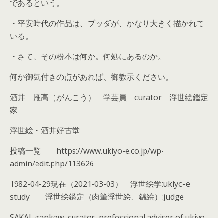
であるという。
・平安時代の作品は、ブッダが、かなり大きく描かれて
いる。
・さて、その粉本は何か。何処にあるのか。
何か御気付きの点があれば、御教示ください。
酒井 雁高（がんこう） 学芸員 curator 浮世絵鑑定
家
浮世絵・酒井好古堂
投稿一覧 https://www.ukiyo-e.co.jp/wp-
admin/edit.php/113626
1982-04-29現在（2021-03-03） 浮世絵学:ukiyo-e
study 浮世絵鑑定（肉筆浮世絵、錦絵）:judge
SAKAI_gankow, curator, professional adviser of ukiyo-