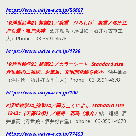
https://www.ukiyo-e.co.jp/56697
*
R浮世絵学21_複製21／廣重＿ひろしげ＿廣重／名所江
戸百景・亀戸天神
酒井雁高（浮世絵・酒井好古堂主
人）Phone 03-3591-4678
https://www.ukiyo-e.co.jp/1788
*
R浮世絵学23_複製23／カラーシート Standard size
浮世絵の三枚続、お風呂、文明開化絵を縮小
酒井雁高
（浮世絵・酒井好古堂主人）Phone 03-3591-4678
https://www.ukiyo-e.co.jp/100
R浮世絵学24_複製24／國芳＿くによし Standard size
1842c（天保13頃）／短冊 花鳥（魚介）
鮎、緋鯉…酒
井雁高（浮世絵・酒井好古堂） phone 03-3591-4678
https://www.ukiyo-e.co.jp/77453