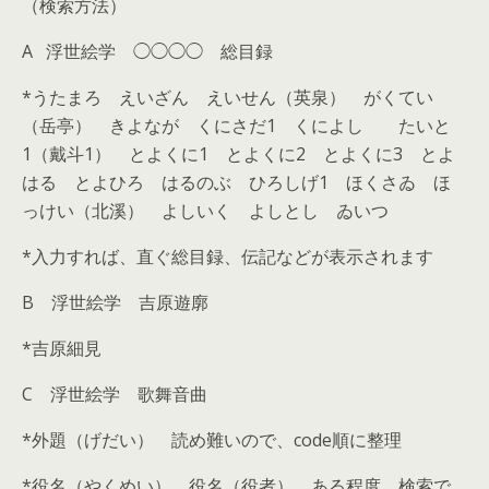
（検索方法）
A 浮世絵学 ◯◯◯◯ 総目録
*うたまろ えいざん えいせん（英泉） がくてい
（岳亭） きよなが くにさだ1 くによし たいと
1（戴斗1） とよくに1 とよくに2 とよくに3 とよ
はる とよひろ はるのぶ ひろしげ1 ほくさゐ ほ
っけい（北溪） よしいく よしとし ゐいつ
*入力すれば、直ぐ総目録、伝記などが表示されます
B 浮世絵学 吉原遊廓
*吉原細見
C 浮世絵学 歌舞音曲
*外題（げだい） 読め難いので、code順に整理
*役名（やくめい） 役名（役者） ある程度、検索で