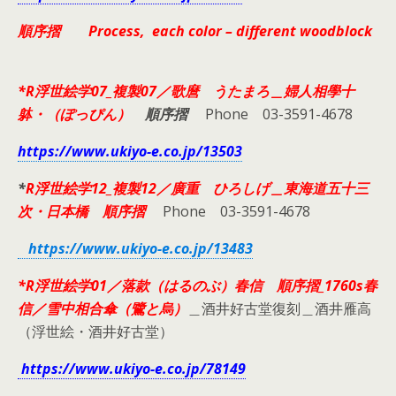
順序摺 Process, each color – different woodblock
*R浮世絵学07_複製07／歌麿 うたまろ＿婦人相學十
躰・（ぽっぴん）
順序摺
Phone 03-3591-4678
https://www.ukiyo-e.co.jp/13503
*
R浮世絵学12_複製12／廣重 ひろしげ＿東海道五十三
次・日本橋 順序摺
Phone 03-3591-4678
https://www.ukiyo-e.co.jp/13483
*R浮世絵学01／落款（はるのぶ）春信 順序摺_1760s春
信／雪中相合傘（鷺と烏）
＿酒井好古堂復刻＿酒井雁高
（浮世絵・酒井好古堂）
https://www.ukiyo-e.co.jp/78149