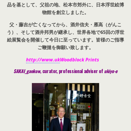
品を基として、父祖の地、松本市郊外に、日本浮世絵博
物館を創立しました。
父・藤吉が亡くなってから、酒井信夫・雁高（がんこ
う）、そして酒井邦男が継承し、世界各地で65回の浮世
絵展覧会を開催して今日に至っています。皆様のご指導
ご鞭撻を御願い致します。
http://www.uk
Woodblock Prints
SAKAI_gankow
, curator, pr
ofessional adviser of
ukiyo-e