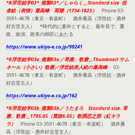
*R浮世絵学03*_複製03*／しゃらく＿Standard size 役
者絵（表情）最高峰 冩樂（1734-1823）
Phone 03-
3591-4678（東京・有楽町） 酒井雁高（浮世絵・酒井
好古堂主人） *時代的に素外とすると、最年長で、重
政、政演、政美の師匠にあたる
https://www.ukiyo-e.co.jp/99241
*R浮世絵学03a_複製03a／哥麿、歌麿＿Thumbnail サム
ネール（小さい）歌麿／浮世絵美人絵の最高峰
03-
3591-4678（東京・有楽町） 酒井雁高（浮世絵・酒井
好古堂主人）
https://www.ukiyo-e.co.jp/162
*R浮世絵学03b_複製03b／うたまろ Standard size. 哥
麿、歌麿＿1795.05（寛政6.05）歌撰恋之部（紅キラ
ラ）
Phone 03-3591-4678（東京・有楽町） 酒井雁
高（浮世絵・酒井好古堂主人）