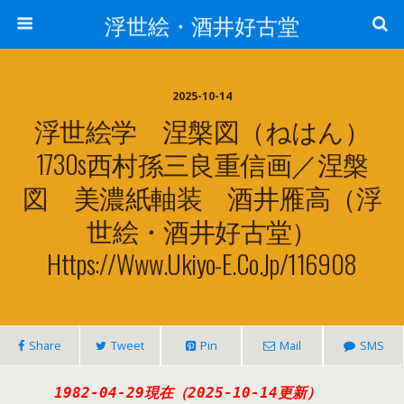
浮世絵・酒井好古堂
2025-10-14
浮世絵学 涅槃図（ねはん）
1730s西村孫三良重信画／涅槃
図 美濃紙軸装 酒井雁高（浮
世絵・酒井好古堂）
Https://www.ukiyo-E.co.jp/116908
Share
Tweet
Pin
Mail
SMS
1982-04-29現在（2025-10-14更新
）