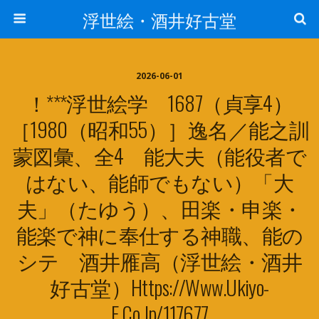
浮世絵・酒井好古堂
2026-06-01
！***浮世絵学 1687（貞享4）
［1980（昭和55）］逸名／能之訓
蒙図彙、全4 能大夫（能役者で
はない、能師でもない）「大
夫」（たゆう）、田楽・申楽・
能楽で神に奉仕する神職、能の
シテ 酒井雁高（浮世絵・酒井
好古堂）https://www.ukiyo-
E.co.jp/117677