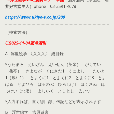
井好古堂主人）phone 03-3591-4678
https://www.ukiyo-e.co.jp/209
（検索方法）
◯2025-11-04画号索引
A 浮世絵学 ◯◯◯◯ 総目録
*うたまろ えいざん えいせん（英泉） がくてい
（岳亭） きよなが くにさだ1 くによし たいと
1（戴斗1） とよくに1 とよくに2 とよくに3 とよ
はる とよひろ はるのぶ ひろしげ1 ほくさゐ ほ
っけい（北溪） よしいく よしとし ゐいつ
*入力すれば、直ぐ総目録、伝記などが表示されます
B 浮世絵学 吉原遊廓