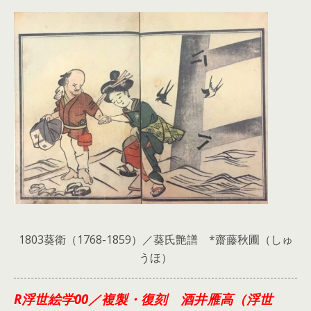
1803葵衛（1768-1859）／葵氏艶譜 *齋藤秋圃（しゅ
うほ）
R浮世絵学00／複製・復刻 酒井雁高（浮世