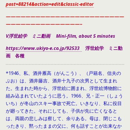
post=88214&action=edit&classic-editor
————————————————————————
———————————————–
V浮世絵学 ミニ動画 Mini-film, about 5 minutes
https://www.ukiyo-e.co.jp/92533
浮世絵学 ミニ動
画 各種
*1946、
私、酒井雁高（がんこう）、（戸籍名、信夫の
ぶお）は、酒井藤吉、酒井十九子の次男として生まれ
た。生まれた時から、浮世絵に囲まれ、浮世絵博物館に
組み込まれていたように思う。1966、兄・正一（しょう
いち）が冬山のスキー事故で死亡。いきなり、私に役目
が廻ってきた。それにしても、子供が先に亡くなると
は、両親の悲しみは察して、余りある。母は、閉じこも
ったきり、黙ったままの父に、何も話すことが出来なか