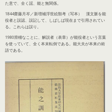
た意で、全く謡、能と無関係。
1844齋藤月岑／新増補浮世絵類考（写本） 漢文脈を能
役者と誤認、誤記して、しばしば現在まで引用されてい
る。これらは誤り。
1980滑稽なことに、解説者（表章）が能役者という言葉
を使っていて、全く本末転倒である。能大夫が本来の術
語である。