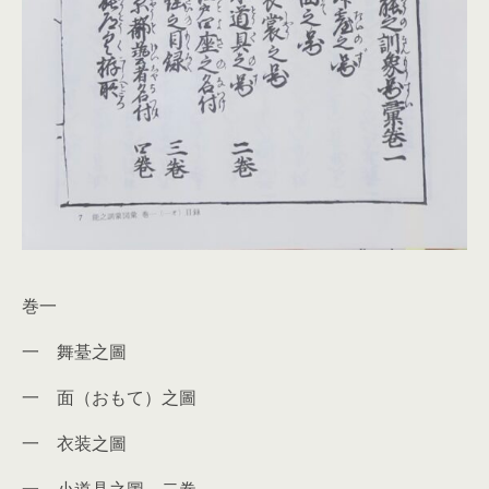
巻一
一 舞䑓之圖
一 面（おもて）之圖
一 衣装之圖
一 小道具之圖 二巻