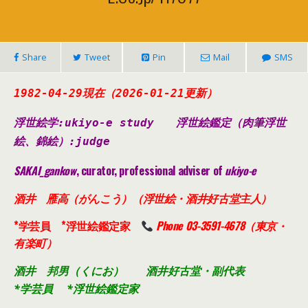
Share
Tweet
Pin
Mail
SMS
1982-04-29現在（2026-01-21
更新
）
浮世絵学:ukiyo-e study
浮世絵鑑定（肉筆浮世
絵、錦絵）
:judge
SAKAI_gankow
, curator, professional adviser of
ukiyo-e
酒井 雁高（がんこう）（浮世絵・酒井好古堂主人）
*学芸員 *浮世絵鑑定家
Phone 03-3591-4678（東京・
有楽町）
酒井 邦男（くにお） 酒井好古堂・副代表
*学芸員 *浮世絵鑑定家