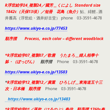
R浮世絵学24_複製24／國芳＿くによし Standard size
1842c（天保13頃）／短冊 花鳥（魚介）
鮎、緋鯉…酒
井雁高（浮世絵・酒井好古堂） phone 03-3591-4678
https://www.ukiyo-e.co.jp/77453
順序摺 Process, each color – different woodblock
*R浮世絵学07_複製07／歌麿 うたまろ＿婦人相學十
躰・（ぽっぴん）
順序摺
Phone 03-3591-4678
https://www.ukiyo-e.co.jp/13503
*
R浮世絵学12_複製12／廣重 ひろしげ＿東海道五十三
次・日本橋 順序摺
Phone 03-3591-4678
https://www.ukiyo-e.co.jp/13483
*R浮世絵学01／落款（はるのぶ）春信 順序摺_1760s春