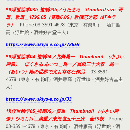
*R浮世絵学03b_複製03b／うたまろ Standard size. 哥
麿、歌麿＿1795.05（寛政6.05）歌撰恋之部（紅キラ
ラ）
Phone 03-3591-4678（東京・有楽町） 酒井雁
高（浮世絵・酒井好古堂主人）
https://www.ukiyo-e.co.jp/78659
*R浮世絵学04_複製04／北齋爲一 Thumbnail （小さい
画像） ほくさゐ ゐいつ＿爲一／冨嶽三十六景 爲一
（ゐいつ）期の世界で尤も有名な作品
03-3591-
4678（東京・有楽町）酒井雁高（浮世絵・酒井好古堂主
人）
https://www.ukiyo-e.co.jp/33
*R浮世絵学05_複製05／廣重 Thumbnail （小さい画
像）ひろしげ＿廣重／東海道五十三次 全55枚
Phone
03-3591-4678（東京・有楽町） 酒井雁高（浮世絵・酒