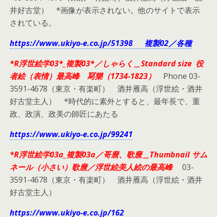
井好古堂） *画像が表示されない。他のサイトで表示
されている。
https://www.ukiyo-e.co.jp/51398 複製02／各種
*R浮世絵学03*_複製03*／しゃらく＿Standard size 役
者絵（表情）最高峰 冩樂（1734-1823）
Phone 03-
3591-4678（東京・有楽町） 酒井雁高（浮世絵・酒井
好古堂主人） *時代的に素外とすると、最年長で、重
政、政演、政美の師匠にあたる
https://www.ukiyo-e.co.jp/99241
*R浮世絵学03a_複製03a／哥麿、歌麿＿Thumbnail サム
ネール（小さい）歌麿／浮世絵美人絵の最高峰
03-
3591-4678（東京・有楽町） 酒井雁高（浮世絵・酒井
好古堂主人）
https://www.ukiyo-e.co.jp/162