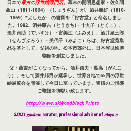
日本で
最古の浮世絵専門店
。幕末の開明思想家・
佐久間
象山（1811-1864）（しょうざん）が、酒井義好（1810-
1869）*よしたか の書齋を「好古堂」と命名しまし
た。
1982、酒井藤吉（とうきち)・十九子（とくこ）、
酒井貞助（ていすけ）・富美江（ふみえ）、酒井泉三郎
（せんざぶろう）・美代子（みよこ）らは、好古堂蒐集
品を基として、父祖の地、松本市郊外に、日本浮世絵博
物館を創立しました。
父・藤吉が亡くなってから、酒井信夫・雁高（がんこ
う）、そして酒井邦男が継承し、世界各地で65回の浮世
絵展覧会を開催して今日に至っています。皆様のご指導
ご鞭撻を御願い致します。
http://www.uk
Woodblock Prints
SAKAI_gankow
, curator, pr
ofessional adviser of
ukiyo-e