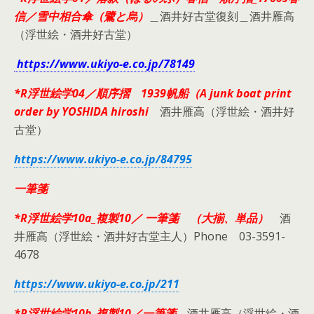
信／雪中相合傘（鷺と烏）
＿酒井好古堂復刻＿酒井雁高
（浮世絵・酒井好古堂）
https://www.ukiyo-e.co.jp/78149
*R浮世絵学04／順序摺 1939帆船（A junk boat print
order by YOSHIDA hiroshi
酒井雁高（浮世絵・酒井好
古堂）
https://www.ukiyo-e.co.jp/84795
一筆箋
*R浮世絵学10a_複製10／ 一筆箋 （大揃、単品）
酒
井雁高（浮世絵・酒井好古堂主人）Phone 03-3591-
4678
https://www.ukiyo-e.co.jp/211
*R浮世絵学10b_複製10／一筆箋
酒井雁高（浮世絵・酒