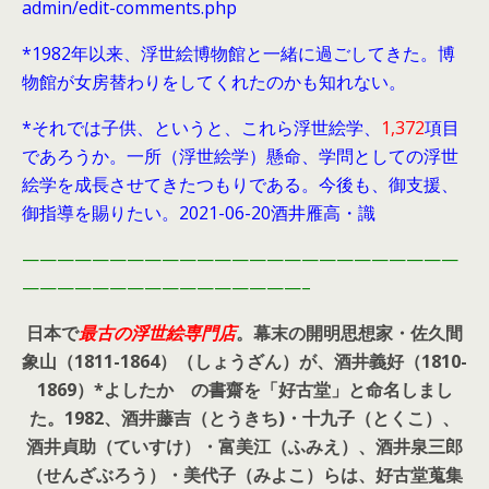
admin/edit-comments.php
*1982年以来、浮世絵博物館と一緒に過ごしてきた。博
物館が女房替わりをしてくれたのかも知れない。
*それでは子供、というと、これら浮世絵学、
1,372
項目
であろうか。一所（浮世絵学）懸命、学問としての浮世
絵学を成長させてきたつもりである。今後も、御支援、
御指導を賜りたい。2021-06-20酒井雁高・識
—————————————————————————
————————————————–
日本で
最古の浮世絵専門店
。幕末の開明思想家・
佐久間
象山（1811-1864）（しょうざん）が、酒井義好（1810-
1869）*よしたか の書齋を「好古堂」と命名しまし
た。
1982、酒井藤吉（とうきち)・十九子（とくこ）、
酒井貞助（ていすけ）・富美江（ふみえ）、酒井泉三郎
（せんざぶろう）・美代子（みよこ）らは、好古堂蒐集