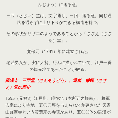
んじょう）に迴る意。
三匝（さざい）堂は、文字通り、三回、迴る意。同じ通
路を通らずに上り下りができる構造を持つ。
その形状がサザエのようであることから「さざえ（さざ
ゐ）堂」。
寛保元（1741）年に建立された。
老若男女が、実に大勢、巧みに描かれていて、江戸一番
の観光地であったことが解る。
羅漢寺 三匝堂（さんそうどう）、通稱、栄螺（さざ
え）堂の歴史
1695（元禄8）江戸期、現在地（本所五之橋南）、将軍
吉宗により寺地一五〇〇坪を与えられて創建された天恩
山羅漢寺という黄葉宗の寺院があり、五〇〇体の羅漢が