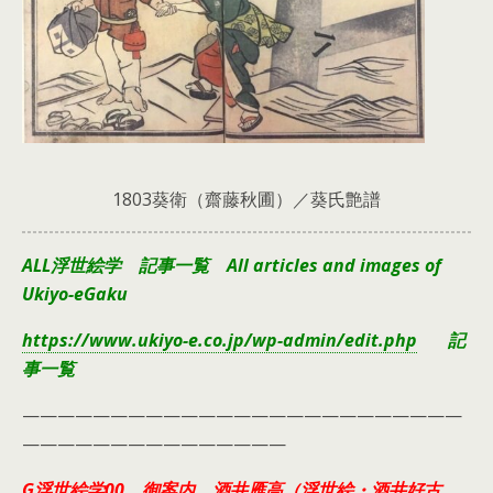
1803葵衛（齋藤秋圃）／葵氏艶譜
ALL浮世絵学 記事一覧 All articles and images of
Ukiyo-eGaku
https://www.ukiyo-e.co.jp/wp-admin/edit.php
記
事一覧
—————————————————————————
———————————————
G浮世絵学00 御案内 酒井雁高（浮世絵・酒井好古