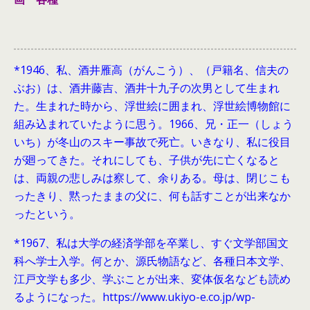
*1946、
私、酒井雁高（がんこう）、（戸籍名、信夫の
ぶお）は、酒井藤吉、酒井十九子の次男として生まれ
た。生まれた時から、浮世絵に囲まれ、浮世絵博物館に
組み込まれていたように思う。1966、兄・正一（しょう
いち）が冬山のスキー事故で死亡。いきなり、私に役目
が廻ってきた。それにしても、子供が先に亡くなると
は、両親の悲しみは察して、余りある。母は、閉じこも
ったきり、黙ったままの父に、何も話すことが出来なか
ったという。
*1967、私は大学の経済学部を卒業し、すぐ文学部国文
科へ学士入学。何とか、源氏物語など、各種日本文学、
江戸文学も多少、学ぶことが出来、変体仮名なども読め
るようになった。https://www.ukiyo-e.co.jp/wp-