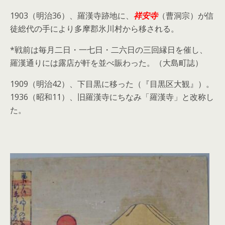
1903（明治36）、羅漢寺跡地に、
祥安寺
（曹洞宗）が信
徒総代の手により多摩郡氷川村から移される。
*戦前は毎月二日・一七日・二六日の三回縁日を催し、
羅漢通りには露店が軒を並べ賑わった。（大島町誌）
1909（明治42）、下目黒に移った（『目黒区大観』）。
1936（昭和11）、旧羅漢寺にちなみ「羅漢寺」と改称し
た。