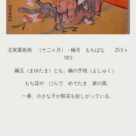
北尾重政画 （十二ヶ月）・極月 もちばな 25.5ｘ
18.5
繭玉（まゆたま）とも。繭の予祝（よしゅく）
もち花や ▢らで めでたき 家の風
一番、小さな子が餅花を欲しがっている。