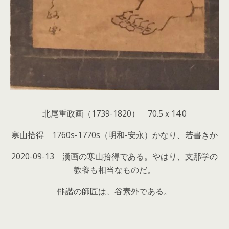
北尾重政画（1739-1820） 70.5ｘ14.0
寒山拾得 1760s-1770s（明和-安永）かなり、若書きか
2020-09-13
漢画の寒山拾得である。やはり、支那学の
教養も相当なものだ。
俳諧の師匠は、谷素外である。