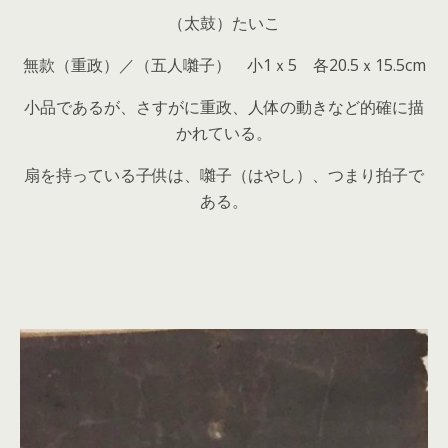
（太鼓）たいこ
無款（重政）／（五人囃子） 小1ｘ5 各20.5ｘ15.5cm
小品であるが、さすがに重政、人体の動きなど的確に描
かれている。
扇を持っている子供は、囃子（はやし）、つまり拍子で
ある。