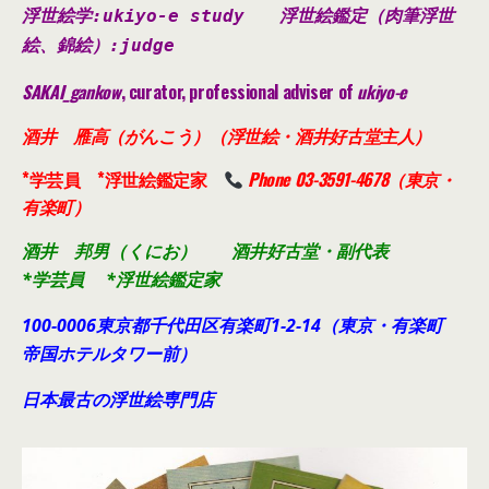
浮世絵学:ukiyo-e study
浮世絵鑑定（肉筆浮世
絵、錦絵）
:judge
SAKAI_gankow
, curator, professional adviser of
ukiyo-e
酒井 雁高（がんこう）（浮世絵・酒井好古堂主人）
*学芸員 *浮世絵鑑定家
Phone 03-3591-4678（東京・
有楽町）
酒井 邦男（くにお） 酒井好古堂・副代表
*学芸員 *浮世絵鑑定家
100-0006東京都千代田
区有楽町1-2-14（東京・有楽町
帝国ホテルタワー前）
日本最古の浮世絵専門店