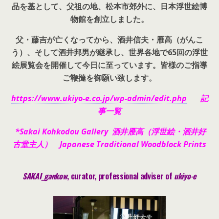
品を基として、父祖の地、松本市郊外に、日本浮世絵博
物館を創立しました。
父・藤吉が亡くなってから、酒井信夫・雁高（がんこ
う）、そして酒井邦男が継承し、世界各地で65回の浮世
絵展覧会を開催して今日に至っています。皆様のご指導
ご鞭撻を御願い致します。
https://www.ukiyo-e.co.jp/wp-admin/edit.php
記
事一覧
*Sakai Kohkodou Gallery 酒井雁高（浮世絵・酒井好
古堂主人） Japanese Traditional Woodblock Prints
SAKAI_gankow
, curator, pr
ofessional adviser of
ukiyo-e