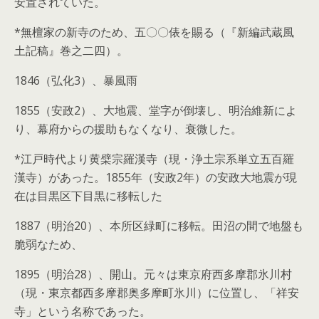
安置されていた。
*無檀家の新寺のため、五〇〇俵を賜る（『新編武蔵風
土記稿』巻之二四）。
1846（弘化3）、暴風雨
1855（安政2）、大地震、堂字が倒壊し、明治維新によ
り、幕府からの援助もなくなり、衰微した。
*江戸時代より黄檗宗羅漢寺（現・浄土宗系単立五百羅
漢寺）があった。1855年（安政2年）の安政大地震が現
在は目黒区下目黒に移転した
1887（明治20）、本所区緑町に移転。田沼の間で地盤も
脆弱なため、
1895（明治28）、開山。元々は東京府西多摩郡氷川村
（現・東京都西多摩郡奥多摩町氷川）に位置し、「祥安
寺」という名称であった。