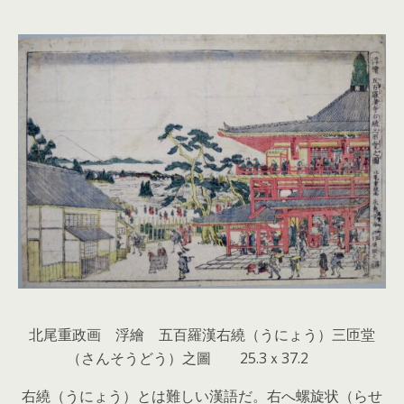
北尾重政画 浮繪 五百羅漢右繞（うにょう）三匝堂
（さんそうどう）之圖 25.3ｘ37.2
右繞（うにょう）とは難しい漢語だ。右へ螺旋状（らせ