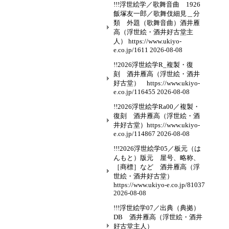
!!!浮世絵学／歌舞音曲 1926
飯塚友一郎／歌舞伎細見＿分
類 外題（歌舞音曲）酒井雁
高（浮世絵・酒井好古堂主
人） https://www.ukiyo-
e.co.jp/1611
2026-08-08
!!2026浮世絵学R_複製・復
刻 酒井雁高（浮世絵・酒井
好古堂） https://www.ukiyo-
e.co.jp/116455
2026-08-08
!!2026浮世絵学Ra00／複製・
復刻 酒井雁高（浮世絵・酒
井好古堂）https://www.ukiyo-
e.co.jp/114867
2026-08-08
!!!2026浮世絵学05／板元（は
んもと）版元 屋号、略称、
［商標］など 酒井雁高（浮
世絵・酒井好古堂）
https://www.ukiyo-e.co.jp/81037
2026-08-08
!!!浮世絵学07／出典（典拠）
DB 酒井雁高（浮世絵・酒井
好古堂主人）