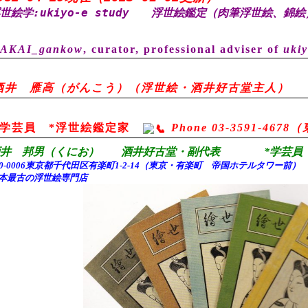
世絵学:ukiyo-e study
浮世絵鑑定（肉筆浮世絵、錦絵
AKAI_gankow
, curator, professional adviser of
ukiy
酒井 雁高（がんこう）（浮世絵・酒井好古堂主人）
*学芸員 *浮世絵鑑定家
Phone 03-3591-46
酒井 邦男（くにお） 酒井好古堂・副代表 *学芸員 
00-0006東京都千代田
区有楽町1-2-14（東京・有楽町 帝国ホテルタワー前
本最古の浮世絵専門店