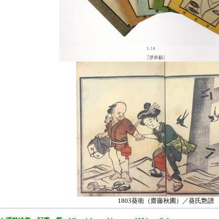
1803葵衛（齋藤秋圃）／葵氏艶譜