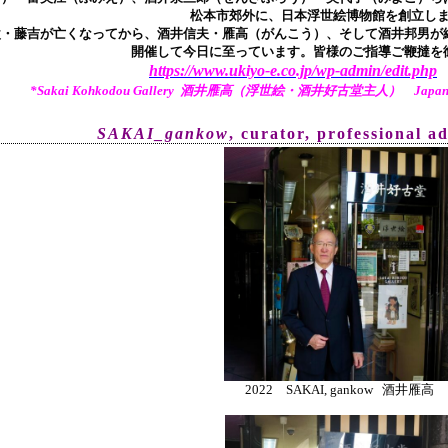
松本市郊外に、日本浮世絵博物館を創立し
父・藤吉が亡くなってから、酒井信夫・雁高（がんこう）、そして酒井邦男が継
開催して今日に至っています。皆様のご指導ご鞭撻を
https://www.ukiyo-e.co.jp/wp-admin/edit.php
*Sakai Kohkodou Gallery 酒井雁高（浮世絵・酒井好古堂主人） Japanese Tr
SAKAI_gankow
, curator, pr
ofessional a
2022 SAKAI, gankow 酒井雁高