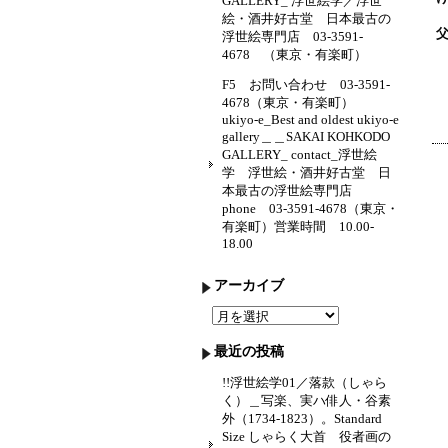
GALLERY_ 浮世絵学／浮世
絵・酒井好古堂 日本最古の
浮世絵専門店 03-3591-
4678 （東京・有楽町）
F5 お問い合わせ 03-3591-
4678（東京・有楽町）
ukiyo-e_Best and oldest ukiyo-e
gallery＿＿SAKAI KOHKODO
GALLERY_ contact_浮世絵
学 浮世絵・酒井好古堂 日
本最古の浮世絵専門店
phone 03-3591-4678（東京・
有楽町）営業時間 10.00-
18.00
アーカイブ
ア
ー
カ
最近の投稿
イ
ブ
!!浮世絵学01／落款（しゃら
く）＿写楽、実ハ俳人・谷素
外（1734-1823）。Standard
Size しゃらく大首 役者画の