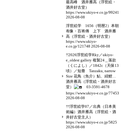
最高峰 酒井雁高（浮世絵・
酒井好古堂）
https://www.ukiyo-e.co.jp/99241
2026-08-08
浮世絵学 1656（明暦2）本朝
有像・百将傳 上下 酒井雁
高（浮世絵・酒井好古堂）
https://www.ukiyo-
e.co.jp/121748
2026-08-08
!!2026浮世絵学Rky／ukiyo-
e_oldest gallery 複製24＿落款
（くによし）／1842c（天保13
頃）／短冊 Tanzaku, narrow
Size 花鳥（魚介）鮎、緋鯉…
酒井雁高（浮世絵・酒井好古
堂）
03-3591-4678
https://www.ukiyo-e.co.jp/77453
2026-08-08
!!!浮世絵学07／出典（日本美
術編）酒井雁高（浮世絵・酒
井好古堂主人）
https://www.ukiyo-e.co.jp/5825
2026-08-08