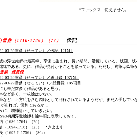
*ファックス、使えません。
———————————————————————————————————
伝記
◯雪鼎（1710-1786）（77）
022-03-29雪鼎（せってい）／伝記_12項目
坂の浮世絵師の最高峰。享保に生まれ、長い期間、活躍している。版画、版
端緒である。更に、作品が見付かることを願っている。ただし、肉筆は偽筆
雪鼎 総目録
022-03-29雪鼎（せってい）／総目録_197項目
022-03-29雪鼎（せってい）+／総目録_185項目
にも未だ数多く作品があると思う。
本など多く、一枚絵は少ない。
筆など、上方絵を含む図録として刊行されているようだが、まだ入手してい
Bがあれば、便利であるが…
々に、増補訂正していきたい。
かの初期浮世絵師も編年順に表示しておく。
信（1686-1764）（79）
倍（1694-1716）（23） *きよます
長（1697？-1756）（80s）