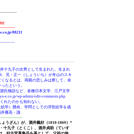
—————
tor
———–
.jp/88211
———–
井十九子の次男として生まれた。生まれ
66、兄・正一（しょういち）が冬山のスキ
亡くなるとは、両親の悲しみは察して、余
かったという。
、源氏物語など、各種日本文学、江戸文学
wp-admin/edit-comments.php
てくれたのかも知れない。
世絵学）懸命、学問としての浮世絵学を成
酒井雁高・識
—————–
しょうざん）が、酒井義好（1810-1869）*
ち)・十九子（とくこ）、酒井貞助（ていす
は、好古堂蒐集品を基として、父祖の地、