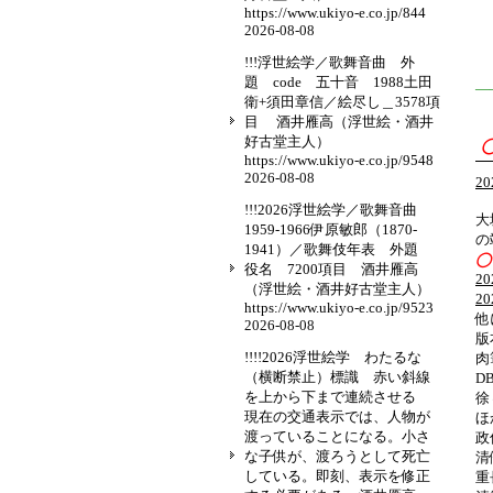
https://www.ukiyo-e.co.jp/844
2026-08-08
!!!浮世絵学／歌舞音曲 外
題 code 五十音 1988土田
—
衛+須田章信／絵尽し＿3578項
目 酒井雁高（浮世絵・酒井
好古堂主人）
https://www.ukiyo-e.co.jp/9548
2026-08-08
2
!!!2026浮世絵学／歌舞音曲
大
1959-1966伊原敏郎（1870-
の
1941）／歌舞伎年表 外題
◯
役名 7200項目 酒井雁高
2
（浮世絵・酒井好古堂主人）
2
https://www.ukiyo-e.co.jp/9523
他
2026-08-08
版
!!!!2026浮世絵学 わたるな
肉
（横断禁止）標識 赤い斜線
D
を上から下まで連続させる
徐
現在の交通表示では、人物が
ほ
渡っていることになる。小さ
政
な子供が、渡ろうとして死亡
清
している。即刻、表示を修正
重