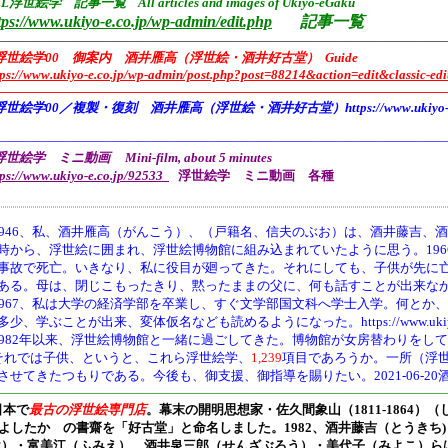
L浮世絵学 記事一覧 All articles and images of Ukiyo-eGaku
tps://www.ukiyo-e.co.jp/wp-admin/edit.php
記事一覧
——————————————————————————————————
浮世絵学00 御案内 酒井雁高（浮世絵・酒井好古堂） Guide
tps://www.ukiyo-e.co.jp/wp-admin/post.php?post=88214&action=edit&classic-edi
———————————————————————————————————
浮世絵学00／複製・復刻 酒井雁高（浮世絵・酒井好古堂）https://www.ukiyo-e.co
———————————————————————————————————
世絵学 ミニ動画 Mini-film, about 5 minutes
tps://www.ukiyo-e.co.jp/92533
浮世絵学 ミニ動画 各種
946、
私、酒井雁高（がんこう）、（戸籍名、信夫のぶお）は、酒井藤吉、酒
時から、浮世絵に囲まれ、浮世絵博物館に組み込まれていたように思う。19
事故で死亡。いきなり、私に役目が廻ってきた。それにしても、子供が先に
ある。母は、閉じこもったきり、黙ったままの父に、何も話すことが出来な
1967、私は大学の経済学部を卒業し、すぐ文学部国文科へ学士入学。何とか
多少、学ぶことが出来、変体仮名なども読めるようになった。https://www.ukiyo-e.co.jp/
1982年以来、浮世絵博物館と一緒に過ごしてきた。博物館が女房替わりをし
それでは子供、というと、これら浮世絵学、
1,239
項目であろうか。一所（浮
させてきたつもりである。今後も、御支援、御指導を賜りたい。2021-06-20
———————————————————————————————————
日本で
最古の浮世絵専門店
。幕末の開明思想家・
佐久間象山（1811-1864）（
よしたか の書齋を「好古堂」と命名しました。
1982、酒井藤吉（とうき
け）・富美江（ふみえ）、酒井泉三郎（せんざぶろう）・美代子（みよこ）ら