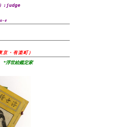
）
:judge
o-e
78（東京・有楽町）
*浮世絵鑑定家
）