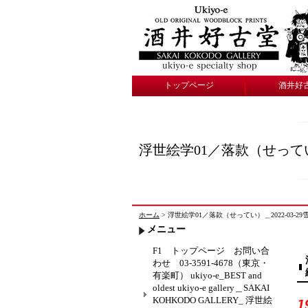
トップページ
酒井好
浮世絵学01／落款（せってい）
ホーム
> 浮世絵学01／落款（せってい）＿2022-03-29雪鼎（
メニュー
F1 トップページ お問い合
わせ 03-3591-4678（東京・
有楽町） ukiyo-e_BEST and
oldest ukiyo-e gallery＿SAKAI
KOHKODO GALLERY_ 浮世絵
1