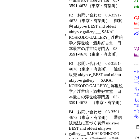
本最古の浮世絵専門店 03-
AL
3591-4678（東京・有楽町）
ht
—
F2 お問い合わせ 03-3591-
G
4678（東京・有楽町） 御案
ht
内 ukiyo-e BEST and oldest
—
ukiyo-e gallery _＿SAKAI
R
KOHKODO GALLERY_ 浮世絵
学／浮世絵・酒井好古堂 日
—
本最古の浮世絵専門店 03-
V浮
3591-4678（東京・有楽町）
ht
F3 お問い合わせ 03-3591-
4678（東京・有楽町） 通信
*1
販売 ukiyo-e_BEST and oldest
た
ukiyo-e gallery_＿SAKAI
ー
KOHKODO GALLERY_ 浮世絵
り
学／浮世絵・酒井好古堂 日
*
本最古の浮世絵専門店 03-
も
3591-4678 （東京・有楽町）
*
*
F4 お問い合わせ 03-3591-
長
4678（東京・有楽町） 通信
—
販売法に基づく表示 ukiyo-e
BEST and oldest ukiyo-e
gallery_＿SAKAI KOHKODO