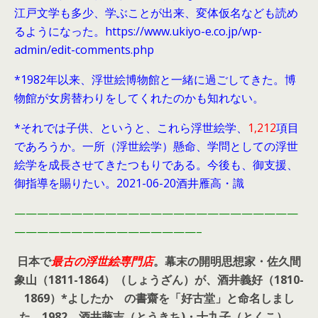
江戸文学も多少、学ぶことが出来、変体仮名なども読め
るようになった。https://www.ukiyo-e.co.jp/wp-
admin/edit-comments.php
*1982年以来、浮世絵博物館と一緒に過ごしてきた。博
物館が女房替わりをしてくれたのかも知れない。
*それでは子供、というと、これら浮世絵学、
1,212
項目
であろうか。一所（浮世絵学）懸命、学問としての浮世
絵学を成長させてきたつもりである。今後も、御支援、
御指導を賜りたい。2021-06-20酒井雁高・識
—————————————————————————
————————————————–
日本で
最古の浮世絵専門店
。幕末の開明思想家・
佐久間
象山（1811-1864）（しょうざん）が、酒井義好（1810-
1869）*よしたか の書齋を「好古堂」と命名しまし
た。
1982、酒井藤吉（とうきち)・十九子（とくこ）、