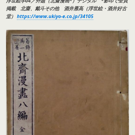
浮世絵学04／外題（北齋漫画*）デジタル *影印で全頁
掲載 北齋、戴斗その他 酒井雁高（浮世絵・酒井好古
堂）
https://www.ukiyo-e.co.jp/34105