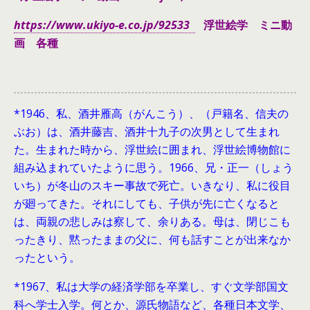
https://www.ukiyo-e.co.jp/92533
浮世絵学 ミニ動
画 各種
*1946、
私、酒井雁高（がんこう）、（戸籍名、信夫の
ぶお）は、酒井藤吉、酒井十九子の次男として生まれ
た。生まれた時から、浮世絵に囲まれ、浮世絵博物館に
組み込まれていたように思う。1966、兄・正一（しょう
いち）が冬山のスキー事故で死亡。いきなり、私に役目
が廻ってきた。それにしても、子供が先に亡くなると
は、両親の悲しみは察して、余りある。母は、閉じこも
ったきり、黙ったままの父に、何も話すことが出来なか
ったという。
*1967、私は大学の経済学部を卒業し、すぐ文学部国文
科へ学士入学。何とか、源氏物語など、各種日本文学、