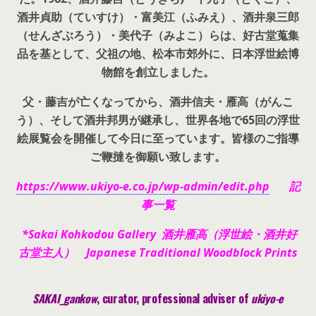
酒井貞助（ていすけ）・富美江（ふみえ）、酒井泉三郎
（せんざぶろう）・美代子（みよこ）らは、好古堂蒐集
品を基として、父祖の地、松本市郊外に、日本浮世絵博
物館を創立しました。
父・藤吉が亡くなってから、酒井信夫・雁高（がんこ
う）、そして酒井邦男が継承し、世界各地で65回の浮世
絵展覧会を開催して今日に至っています。皆様のご指導
ご鞭撻を御願い致します。
https://www.ukiyo-e.co.jp/wp-admin/edit.php
記
事一覧
*Sakai Kohkodou Gallery 酒井雁高（浮世絵・酒井好
古堂主人） Japanese Traditional Woodblock Prints
SAKAI_gankow
, curator, pr
ofessional adviser of
ukiyo-e