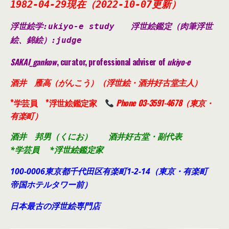
1982-04-29現在（2022-10-07更新）
浮世絵学:ukiyo-e study
浮世絵鑑定（肉筆浮世
絵、錦絵）
:judge
SAKAI_gankow
, curator, professional adviser of
ukiyo-e
酒井 雁高（がんこう）（浮世絵・酒井好古堂主人）
*学芸員 *浮世絵鑑定家
Phone 03-3591-4678（東京・
有楽町）
酒井 邦男（くにお） 酒井好古堂・副代表
*学芸員 *浮世絵鑑定家
100-0006東京都千代田
区有楽町1-2-14（東京・有楽町
帝国ホテルタワー前）
日本最古の浮世絵専門店