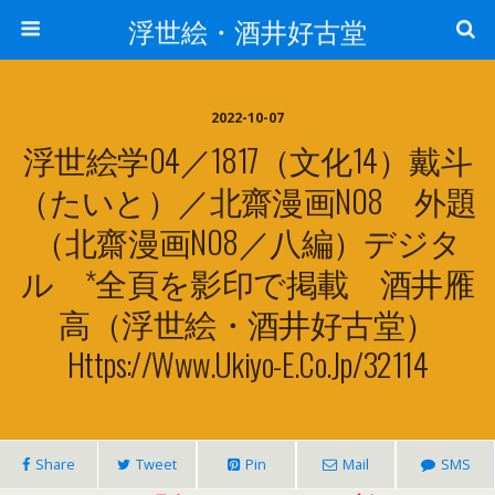
浮世絵・酒井好古堂
2022-10-07
浮世絵学04／1817（文化14）戴斗
（たいと）／北齋漫画N08 外題
（北齋漫画N08／八編）デジタ
ル *全頁を影印で掲載 酒井雁
高（浮世絵・酒井好古堂）
Https://www.ukiyo-E.co.jp/32114
Share
Tweet
Pin
Mail
SMS