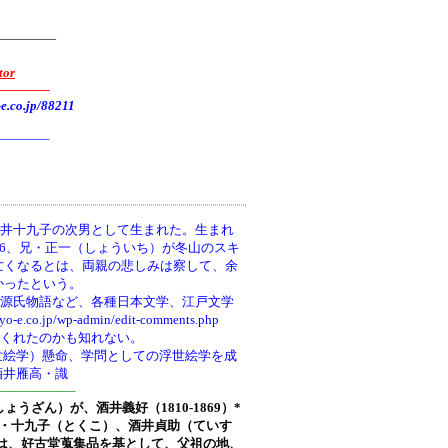
—————
tor
———–
.jp/88211
———–
井十九子の次男として生まれた。生まれ
66、兄・正一（しょういち）が冬山のスキ
亡くなるとは、両親の悲しみは察して、余
かったという。
、源氏物語など、各種日本文学、江戸文学
wp-admin/edit-comments.php
てくれたのかも知れない。
世絵学）懸命、学問としての浮世絵学を成
酒井雁高・識
—————–
しょうざん）が、酒井義好（1810-1869）*
ち)・十九子（とくこ）、酒井貞助（ていす
は、好古堂蒐集品を基として、父祖の地、