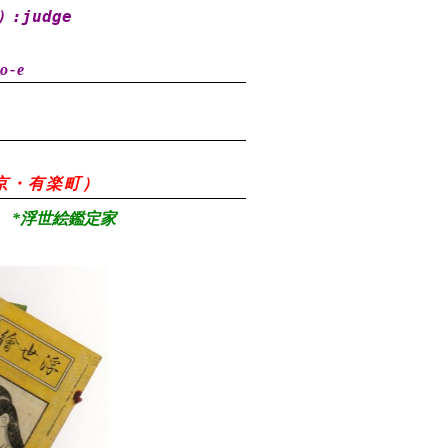
）
:judge
o-e
8（東京・有楽町）
*浮世絵鑑定家
）