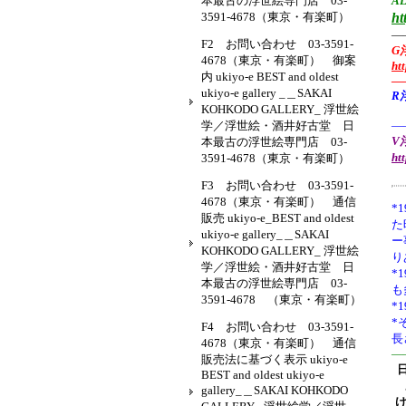
本最古の浮世絵専門店 03-
AL
3591-4678（東京・有楽町）
ht
—
F2 お問い合わせ 03-3591-
G
4678（東京・有楽町） 御案
ht
内 ukiyo-e BEST and oldest
—
ukiyo-e gallery _＿SAKAI
R
KOHKODO GALLERY_ 浮世絵
学／浮世絵・酒井好古堂 日
—
V浮
本最古の浮世絵専門店 03-
ht
3591-4678（東京・有楽町）
F3 お問い合わせ 03-3591-
4678（東京・有楽町） 通信
*1
販売 ukiyo-e_BEST and oldest
た
ukiyo-e gallery_＿SAKAI
ー
KOHKODO GALLERY_ 浮世絵
り
学／浮世絵・酒井好古堂 日
*
本最古の浮世絵専門店 03-
も
3591-4678 （東京・有楽町）
*
*
F4 お問い合わせ 03-3591-
長
4678（東京・有楽町） 通信
—
販売法に基づく表示 ukiyo-e
BEST and oldest ukiyo-e
gallery_＿SAKAI KOHKODO