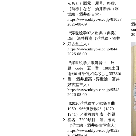
んもと）版元 屋号、略称、
［商標］など 酒井雁高（浮
世絵・酒井好古堂）
—
https://www.ukiyo-e.co.jp/81037
2026-08-09
酒
cu
!!!浮世絵学07／出典（典拠）
20
DB 酒井雁高（浮世絵・酒井
—
好古堂主人）
https://www.ukiyo-e.co.jp/844
2026-08-09
!!!浮世絵学／歌舞音曲 外
題 code 五十音 1988土田
衛+須田章信／絵尽し＿3578項
目 酒井雁高（浮世絵・酒井
好古堂主人）
https://www.ukiyo-e.co.jp/9548
2026-08-09
!!!2026浮世絵学／歌舞音曲
1959-1966伊原敏郎（1870-
1941）／歌舞伎年表 外題
役名 7200項目 酒井雁高
（浮世絵・酒井好古堂主人）
https://www.ukiyo-e.co.jp/9523
2026-08-09