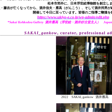
松本市郊外に、日本浮世絵博物館を創立し
父・藤吉が亡くなってから、酒井信夫・雁高（がんこう）、そして酒井邦男が継
開催して今日に至っています。皆様のご指導ご鞭撻を
https://www.ukiyo-e.co.jp/wp-admin/edit.php
*Sakai Kohkodou Gallery 酒井雁高（浮世絵・酒井好古堂主人） Japanese Tr
SAKAI_gankow
, curator, pr
ofessional a
2022 SAKAI, gankow 酒井雁高