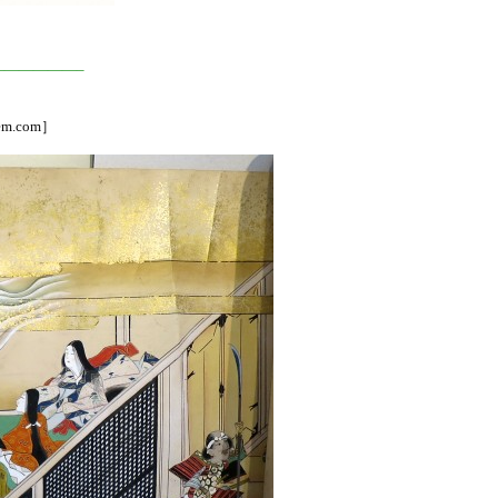
—————–
sem.com］