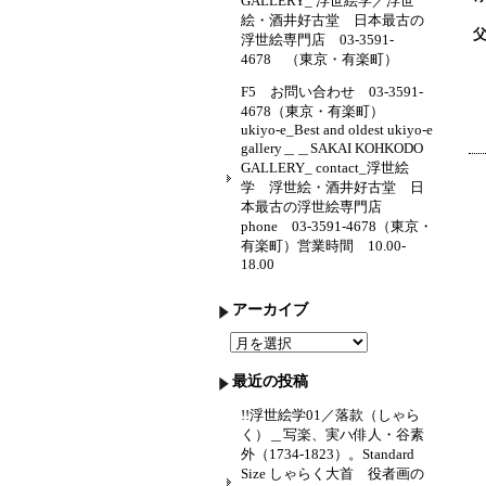
GALLERY_ 浮世絵学／浮世
絵・酒井好古堂 日本最古の
浮世絵専門店 03-3591-
4678 （東京・有楽町）
F5 お問い合わせ 03-3591-
4678（東京・有楽町）
ukiyo-e_Best and oldest ukiyo-e
gallery＿＿SAKAI KOHKODO
GALLERY_ contact_浮世絵
学 浮世絵・酒井好古堂 日
本最古の浮世絵専門店
phone 03-3591-4678（東京・
有楽町）営業時間 10.00-
18.00
アーカイブ
ア
ー
カ
最近の投稿
イ
ブ
!!浮世絵学01／落款（しゃら
く）＿写楽、実ハ俳人・谷素
外（1734-1823）。Standard
Size しゃらく大首 役者画の