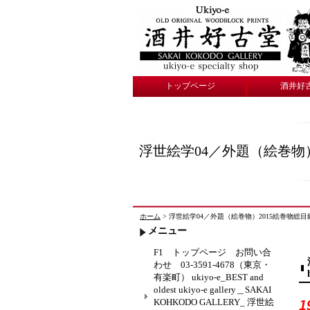
トップページ
酒井好
浮世絵学04／外題（絵巻物）2
ホーム
> 浮世絵学04／外題（絵巻物）2015絵巻物総目録 酒井雁
メニュー
F1 トップページ お問い合
わせ 03-3591-4678（東京・
有楽町） ukiyo-e_BEST and
oldest ukiyo-e gallery＿SAKAI
KOHKODO GALLERY_ 浮世絵
1