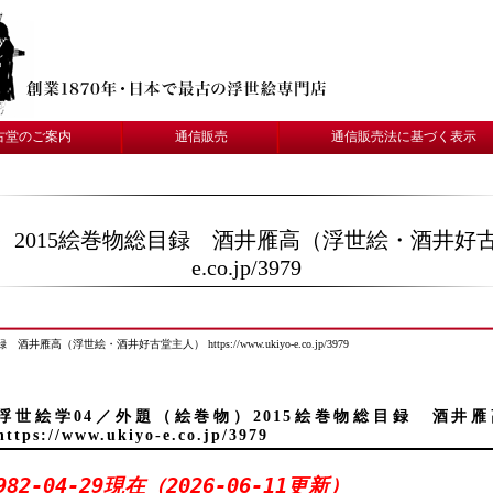
古堂のご案内
通信販売
通信販売法に基づく表示
015絵巻物総目録 酒井雁高（浮世絵・酒井好古堂主人） ht
e.co.jp/3979
高（浮世絵・酒井好古堂主人） https://www.ukiyo-e.co.jp/3979
浮世絵学04／外題（絵巻物）2015絵巻物総目録 酒井
https://www.ukiyo-e.co.jp/3979
982-04-29現在（2026-06-11更新）