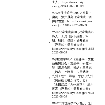
主人） https://www.ukiyo-
e.co.jp/9943
2026-08-09
!!2026浮世絵学Ra00／複製・
復刻 酒井雁高（浮世絵・酒
井好古堂）https://www.ukiyo-
e.co.jp/114867
2026-08-09
!!!2026浮世絵学00c／浮世絵の
職人、工房（版下絵師、筆
耕、彫師、摺師）酒井雁高
（浮世絵・酒井好古堂）
https://www.ukiyo-e.co.jp/81835
2026-08-09
!!浮世絵学04／（支那學・文化
藝術懇話会）支那學・研究一
覧（邪馬台国、帰結）三國志
（魏志）と隋書 古田武彦
九州王朝* 帰結、ずばり九州
（阿蘇山と書かれている）
（古田武彦／九州王朝*）酒井
雁高（浮世絵・酒井好古堂）
https://www.ukiyo-e.co.jp/37595
2026-08-09
!!!2026浮世絵学05／板元（は