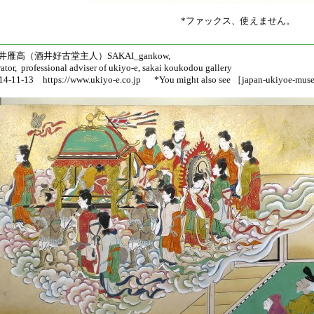
*ファックス、使えません。
———————————————————————————————————
井雁高（酒井好古堂主人）SAKAI_gankow,
rator, professional adviser of ukiyo-e, sakai koukodou gallery
14-11-13 https://www.ukiyo-e.co.jp *You might also see ［japan-ukiyoe-mu