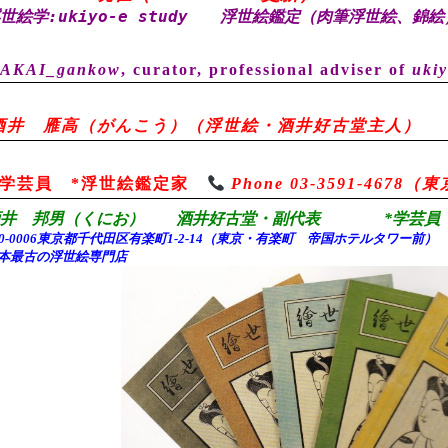
世絵学:ukiyo-e study
浮世絵鑑定（肉筆浮世絵、錦絵
AKAI_gankow
, curator, professional adviser of
ukiy
酒井 雁高（がんこう）（浮世絵・酒井好古堂主人）
*学芸員 *浮世絵鑑定家
Phone 03-3591-467
酒井 邦男（くにお） 酒井好古堂・副代表 *学芸員 
00-0006東京都千代田
区有楽町1-2-14（東京・有楽町 帝国ホテルタワー前
本最古の浮世絵専門店