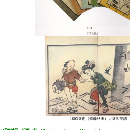
1803葵衛（齋藤秋圃）／葵氏艶譜