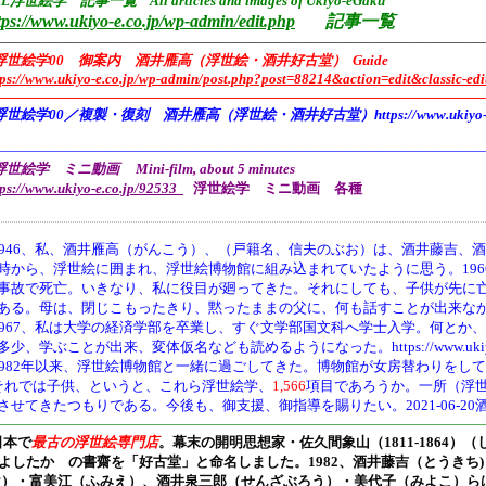
L浮世絵学 記事一覧 All articles and images of Ukiyo-eGaku
tps://www.ukiyo-e.co.jp/wp-admin/edit.php
記事一覧
——————————————————————————————————
浮世絵学00 御案内 酒井雁高（浮世絵・酒井好古堂） Guide
tps://www.ukiyo-e.co.jp/wp-admin/post.php?post=88214&action=edit&classic-edi
———————————————————————————————————
浮世絵学00／複製・復刻 酒井雁高（浮世絵・酒井好古堂）https://www.ukiyo-e.co
———————————————————————————————————
世絵学 ミニ動画 Mini-film, about 5 minutes
tps://www.ukiyo-e.co.jp/92533
浮世絵学 ミニ動画 各種
946、
私、酒井雁高（がんこう）、（戸籍名、信夫のぶお）は、酒井藤吉、酒
時から、浮世絵に囲まれ、浮世絵博物館に組み込まれていたように思う。19
事故で死亡。いきなり、私に役目が廻ってきた。それにしても、子供が先に
ある。母は、閉じこもったきり、黙ったままの父に、何も話すことが出来な
1967、私は大学の経済学部を卒業し、すぐ文学部国文科へ学士入学。何とか
多少、学ぶことが出来、変体仮名なども読めるようになった。https://www.ukiyo-e.co.jp/
1982年以来、浮世絵博物館と一緒に過ごしてきた。博物館が女房替わりをし
それでは子供、というと、これら浮世絵学、
1,566
項目であろうか。一所（浮
させてきたつもりである。今後も、御支援、御指導を賜りたい。2021-06-20
———————————————————————————————————
日本で
最古の浮世絵専門店
。幕末の開明思想家・
佐久間象山（1811-1864）（
よしたか の書齋を「好古堂」と命名しました。
1982、酒井藤吉（とうき
け）・富美江（ふみえ）、酒井泉三郎（せんざぶろう）・美代子（みよこ）ら