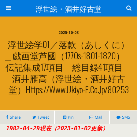
浮世絵・酒井好古堂
2025-10-03
浮世絵学01／落款（あしくに）
＿戯画堂芦國（1770s-1801-1820）
伝記集成17項目 総目録41項目
酒井雁高（浮世絵・酒井好古
堂）https://www.ukiyo-E.co.jp/80253
Share
Tweet
Pin
Mail
SMS
1982-04-29現在（2023-01-02更新）