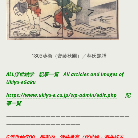
1803葵衛（齋藤秋圃）／葵氏艶譜
ALL浮世絵学 記事一覧 All articles and images of
Ukiyo-eGaku
https://www.ukiyo-e.co.jp/wp-admin/edit.php
記
事一覧
—————————————————————————
———————————————
G浮世絵学00 御案内 酒井雁高（浮世絵・酒井好古