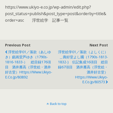
https://www.ukiyo-e.co.jp/wp-admin/edit.php?
post_status=publish&post_type=post&orderby=title&
order=asc 浮世絵学 記事一覧
Previous Post
Next Post
浮世絵学01／落款（あしゆ
浮世絵学01／落款（よしくに）
き）戯画堂芦ゆき（1790s-
＿壽好堂よし國（1790s-1813-
1816-1833-） 総目録176項
1832-) 伝記集成16項目 総目
目 酒井雁高（浮世絵・酒井
録67項目 酒井雁高（浮世絵・
好古堂）https://www.ukiyo-
酒井好古堂）
E.co.jp/80892
Https://www.ukiyo-
E.co.jp/80573
Back to top