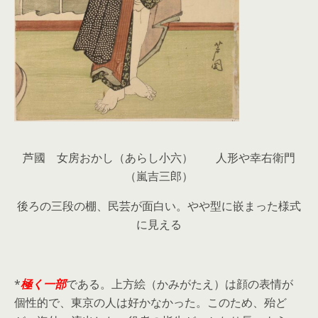
芦國 女房おかし（あらし小六） 人形や幸右衛門
（嵐吉三郎）
後ろの三段の棚、民芸が面白い。やや型に嵌まった様式
に見える
*
極く一部
である。上方絵（かみがたえ）は顔の表情が
個性的で、東京の人は好かなかった。このため、殆ど