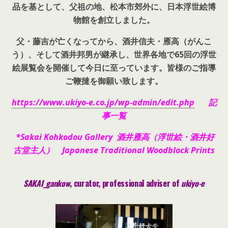
品を基として、父祖の地、松本市郊外に、日本浮世絵博
物館を創立しました。
父・藤吉が亡くなってから、酒井信夫・雁高（がんこ
う）、そして酒井邦男が継承し、世界各地で65回の浮世
絵展覧会を開催して今日に至っています。皆様のご指導
ご鞭撻を御願い致します。
https://www.ukiyo-e.co.jp/wp-admin/edit.php
記
事一覧
*Sakai Kohkodou Gallery 酒井雁高（浮世絵・酒井好
古堂主人） Japanese Traditional Woodblock Prints
SAKAI_gankow
, curator, pr
ofessional adviser of
ukiyo-e