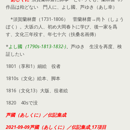
作品は殆どない 門人に、よし國、芦ゆき（あし幸）
*須賀蘭林齋（1731-1806） 菅蘭林齋→尚卜（しょう
ぼく）。大坂の人、初め大岡春卜に学び、後一家を爲
す、文化三年歿す、年七十六（扶桑名画傳）
*
よし國
（1790s-1813-1832-)
、
芦ゆき 生没を再度、検
証したい
1801（享和1）細絵 役者
1810s（文化）絵本、脚本
1816（文化13）大版、役者絵
1820 40sで没
芦國（あしくに）／伝記集成
2021-09-09芦國（あしくに）／伝記集成_17項目