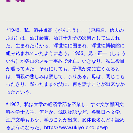
*1946、
私、酒井雁高（がんこう）、（戸籍名、信夫の
ぶお）は、酒井藤吉、酒井十九子の次男として生まれ
た。生まれた時から、浮世絵に囲まれ、浮世絵博物館に
組み込まれていたように思う。1966、兄・正一（しょう
いち）が冬山のスキー事故で死亡。いきなり、私に役目
が廻ってきた。それにしても、子供が先に亡くなると
は、両親の悲しみは察して、余りある。母は、閉じこも
ったきり、黙ったままの父に、何も話すことが出来なか
ったという。
*1967、私は大学の経済学部を卒業し、すぐ文学部国文
科へ学士入学。何とか、源氏物語など、各種日本文学、
江戸文学も多少、学ぶことが出来、変体仮名なども読め
るようになった。https://www.ukiyo-e.co.jp/wp-