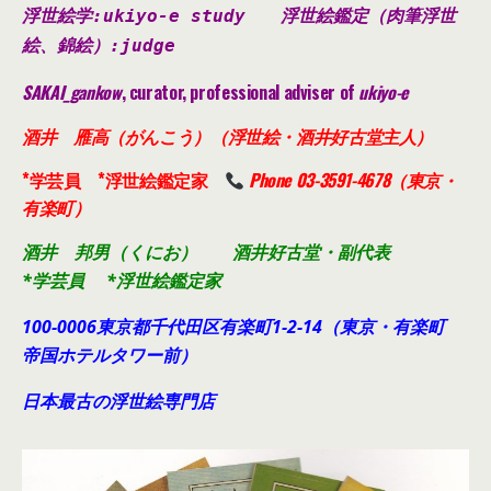
浮世絵学:ukiyo-e study
浮世絵鑑定（肉筆浮世
絵、錦絵）
:judge
SAKAI_gankow
, curator, professional adviser of
ukiyo-e
酒井 雁高（がんこう）（浮世絵・酒井好古堂主人）
*学芸員 *浮世絵鑑定家
Phone 03-3591-4678（東京・
有楽町）
酒井 邦男（くにお） 酒井好古堂・副代表
*学芸員 *浮世絵鑑定家
100-0006東京都千代田
区有楽町1-2-14（東京・有楽町
帝国ホテルタワー前）
日本最古の浮世絵専門店