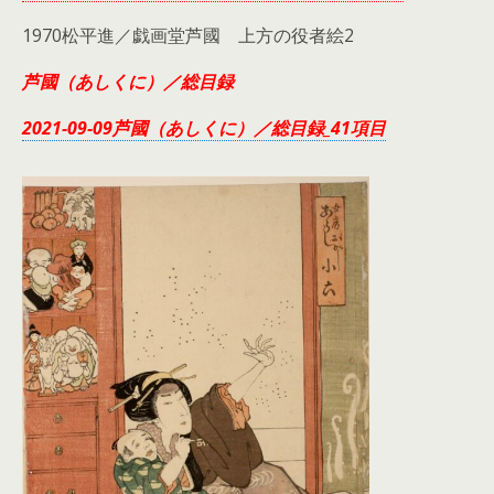
1970松平進／戯画堂芦國 上方の役者絵2
芦國（あしくに）／総目録
2021-09-09芦國（あしくに）／総目録_41項目