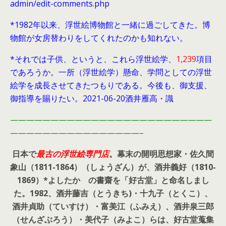
admin/edit-comments.php
*1982年以来、浮世絵博物館と一緒に過ごしてきた。博
物館が女房替わりをしてくれたのかも知れない。
*それでは子供、というと、これら浮世絵学、
1,239
項目
であろうか。一所（浮世絵学）懸命、学問としての浮世
絵学を成長させてきたつもりである。今後も、御支援、
御指導を賜りたい。2021-06-20酒井雁高・識
—————————————————————————
————————————————–
日本で
最古の浮世絵専門店
。幕末の開明思想家・
佐久間
象山（1811-1864）（しょうざん）が、酒井義好（1810-
1869）*よしたか の書齋を「好古堂」と命名しまし
た。
1982、酒井藤吉（とうきち)・十九子（とくこ）、
酒井貞助（ていすけ）・富美江（ふみえ）、酒井泉三郎
（せんざぶろう）・美代子（みよこ）らは、好古堂蒐集