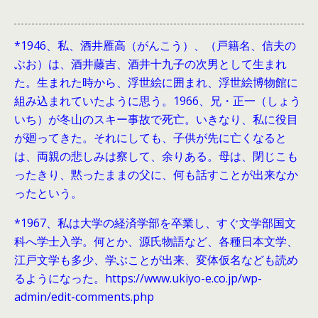
*1946、
私、酒井雁高（がんこう）、（戸籍名、信夫の
ぶお）は、酒井藤吉、酒井十九子の次男として生まれ
た。生まれた時から、浮世絵に囲まれ、浮世絵博物館に
組み込まれていたように思う。1966、兄・正一（しょう
いち）が冬山のスキー事故で死亡。いきなり、私に役目
が廻ってきた。それにしても、子供が先に亡くなると
は、両親の悲しみは察して、余りある。母は、閉じこも
ったきり、黙ったままの父に、何も話すことが出来なか
ったという。
*1967、私は大学の経済学部を卒業し、すぐ文学部国文
科へ学士入学。何とか、源氏物語など、各種日本文学、
江戸文学も多少、学ぶことが出来、変体仮名なども読め
るようになった。https://www.ukiyo-e.co.jp/wp-
admin/edit-comments.php