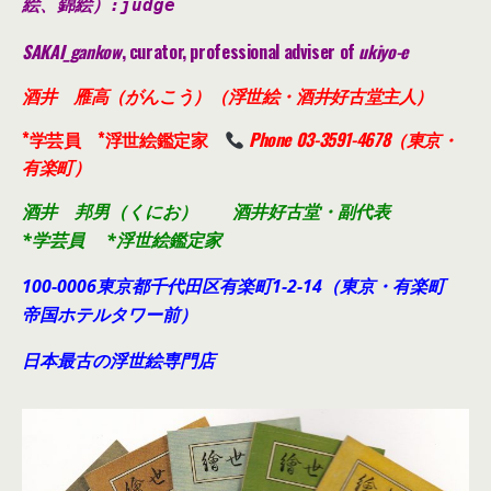
絵、錦絵）
:judge
SAKAI_gankow
, curator, professional adviser of
ukiyo-e
酒井 雁高（がんこう）（浮世絵・酒井好古堂主人）
*学芸員 *浮世絵鑑定家
Phone 03-3591-4678（東京・
有楽町）
酒井 邦男（くにお） 酒井好古堂・副代表
*学芸員 *浮世絵鑑定家
100-0006東京都千代田
区有楽町1-2-14（東京・有楽町
帝国ホテルタワー前）
日本最古の浮世絵専門店