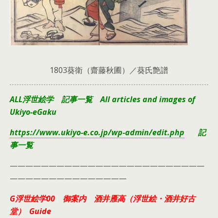
1803葵衛（齋藤秋圃）／葵氏艶譜
ALL浮世絵学 記事一覧 All articles and images of
Ukiyo-eGaku
https://www.ukiyo-e.co.jp/wp-admin/edit.php
記
事一覧
—————————————————————————
———————————————
G浮世絵学00 御案内 酒井雁高（浮世絵・酒井好古
堂） Guide