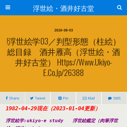
浮世絵・酒井好古堂
2026-08-03
!浮世絵学03／判型形態（柱絵）
総目録 酒井雁高（浮世絵・酒
井好古堂） Https://www.ukiyo-
E.co.jp/26388
Share
Tweet
Pin
Mail
SMS
1982-04-29現在（2023-01-04更新）
浮世絵学:ukiyo-e study
浮世絵鑑定（肉筆浮世