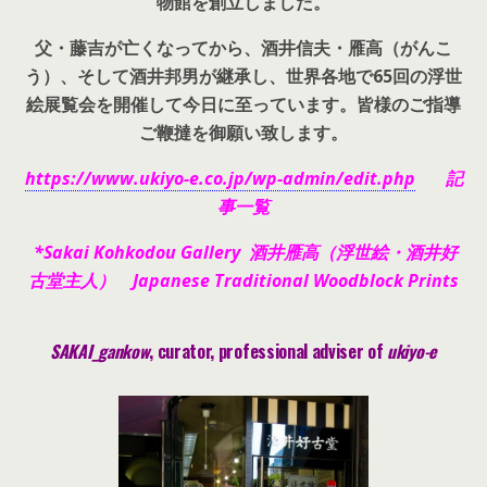
物館を創立しました。
父・藤吉が亡くなってから、酒井信夫・雁高（がんこ
う）、そして酒井邦男が継承し、世界各地で65回の浮世
絵展覧会を開催して今日に至っています。皆様のご指導
ご鞭撻を御願い致します。
https://www.ukiyo-e.co.jp/wp-admin/edit.php
記
事一覧
*Sakai Kohkodou Gallery 酒井雁高（浮世絵・酒井好
古堂主人） Japanese Traditional Woodblock Prints
SAKAI_gankow
, curator, pr
ofessional adviser of
ukiyo-e