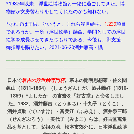
*1982年以来、浮世絵博物館と一緒に過ごしてきた。博
物館が女房替わりをしてくれたのかも知れない。
*それでは子供、というと、これら浮世絵学、
1,239
項目
であろうか。一所（浮世絵学）懸命、学問としての浮世
絵学を成長させてきたつもりである。今後も、御支援、
御指導を賜りたい。2021-06-20酒井雁高・識
—————————————————————————
————————————————–
日本で
最古の浮世絵専門店
。幕末の開明思想家・
佐久間
象山（1811-1864）（しょうざん）が、酒井義好（1810-
1869）*よしたか の書齋を「好古堂」と命名しまし
た。
1982、酒井藤吉（とうきち)・十九子（とくこ）、
酒井貞助（ていすけ）・富美江（ふみえ）、酒井泉三郎
（せんざぶろう）・美代子（みよこ）らは、好古堂蒐集
品を基として、父祖の地、松本市郊外に、日本浮世絵博